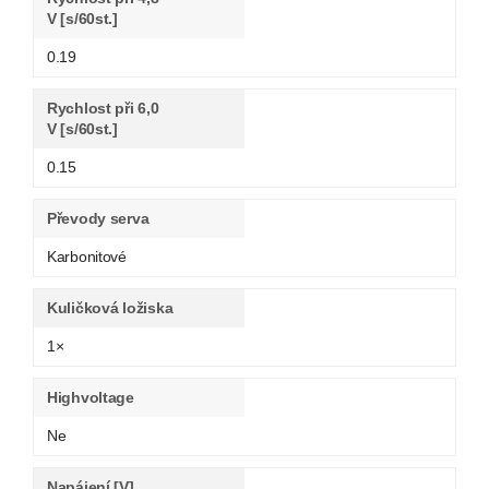
V [s/60st.]
0.19
Rychlost při 6,0
V [s/60st.]
0.15
Převody serva
Karbonitové
Kuličková ložiska
1×
Highvoltage
Ne
Napájení [V]