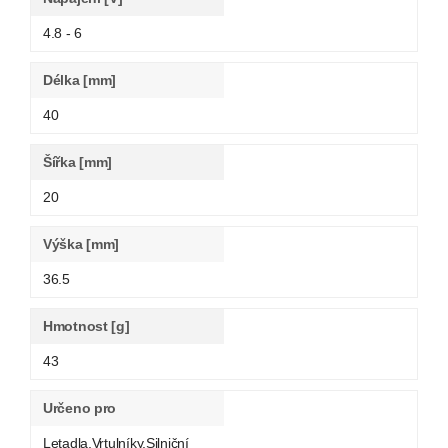
4.8 - 6
Délka [mm]
40
Šířka [mm]
20
Výška [mm]
36.5
Hmotnost [g]
43
Určeno pro
Letadla,Vrtulníky,Silniční