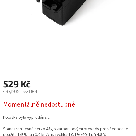
529 Kč
437,19 Kč bez DPH
Měrná
Momentálně nedostupné
cena:
Položka byla vyprodána…
Standardní levné servo 45g s karbonitovými převody pro všeobecné
použití. 1xBB, tah 3,0 kg/cm, rychlost 0,19s/60st při 4,8 V.