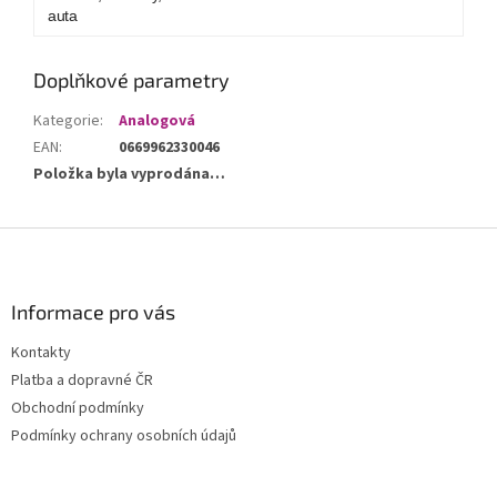
auta
Doplňkové parametry
Kategorie
:
Analogová
EAN
:
0669962330046
Položka byla vyprodána…
Z
á
p
a
Informace pro vás
t
Kontakty
í
Platba a dopravné ČR
Obchodní podmínky
Podmínky ochrany osobních údajů