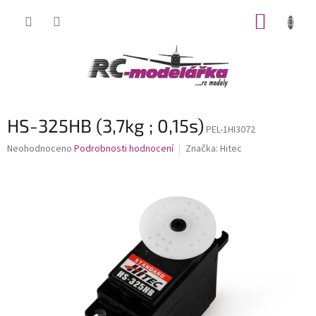
Přejít
NÁKUP
na
obsah
KOŠÍK
HS-325HB (3,7kg ; 0,15s)
PEL-1HI3072
Průměrné
Neohodnoceno
Podrobnosti hodnocení
Značka:
Hitec
hodnocení
produktu
je
0,0
z
5
hvězdiček.