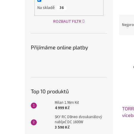
a
Na skladě
36
n
Ř
e
ROZBALIT FILTR
a
Nejpro
l
z
e
V
n
Přijímáme online platby
ý
í
p
p
i
r
s
o
p
d
r
u
o
k
Top 10 produktů
d
t
u
ů
Milan 1.96m Kit
4 999 Kč
TORRO
k
víceb
t
SKY RC D8neo dvoukanálový
ů
nabíječ DC 1600W
3 590 Kč