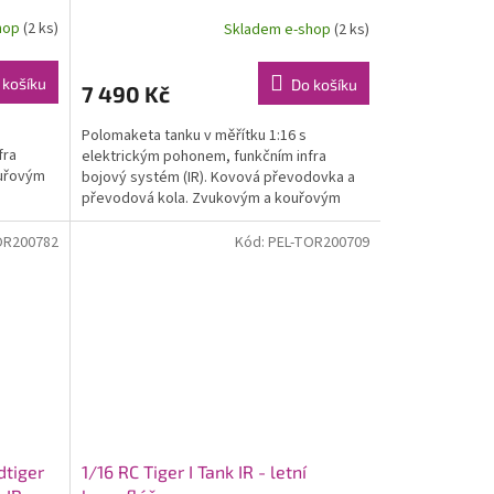
hop
(2 ks)
Skladem e-shop
(2 ks)
 košíku
Do košíku
7 490 Kč
Polomaketa tanku v měřítku 1:16 s
fra
elektrickým pohonem, funkčním infra
ouřovým
bojový systém (IR). Kovová převodovka a
převodová kola. Zvukovým a kouřovým
modulem. Superrealistický...
OR200782
Kód:
PEL-TOR200709
dtiger
1/16 RC Tiger I Tank IR - letní