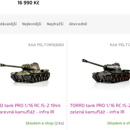
16 990 Kč
dávanější
Nejlevnější
Nejdražší
Abecedně
Kód:
PEL-TOR928003
Kód:
PEL-T
 tank PRO 1/16 RC IS-2 1944
TORRO tank PRO 1/16 RC IS-
arevná kamufláž - infra IR
zelená kamufláž - infra IR
Skladem e-shop
(2 ks)
Skladem e-s