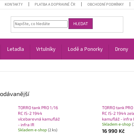
KONTAKTY
PLATBA A DOPRAVNÉ ČR
OBCHODNÍ PODMÍNKY
HLEDAT
Letadla
Vrtulníky
Lodě a Ponorky
Drony
odávanější
TORRO tank PRO 1/16
TORRO tank PRO 
RC IS-2 1944
RC IS-2 1944 zel
vícebarevná kamufláž
kamufláž - infra 
Skladem e-shop
(
- infra IR
Skladem e-shop
(2 ks)
16 990 Kč