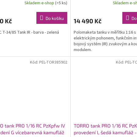
Skladem e-shop
(>5 ks)
Skladem e-s
Do košíku
Do
0 Kč
14 490 Kč
C T-34/85 Tank IR - barva - zelená
Polomaketa tanku v měřítku 1:16 s
elektrickým pohonem, funkčním in
bojový systém (IR) zvukovým a k
modulem.
Kód:
PEL-TOR385902
Kód:
PEL-T
 tank PRO 1/16 RC PzKpfw IV
TORRO tank PRO 1/16 RC PzKp
dení G vícebarevná kamufláž
provedení L šedá kamufláž -