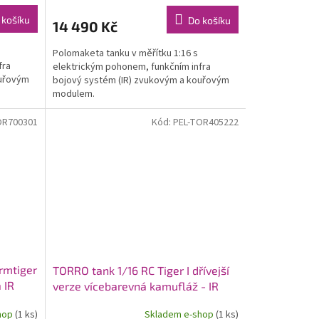
 košíku
Do košíku
14 490 Kč
Polomaketa tanku v měřítku 1:16 s
fra
elektrickým pohonem, funkčním infra
ouřovým
bojový systém (IR) zvukovým a kouřovým
modulem.
OR700301
Kód:
PEL-TOR405222
rmtiger
TORRO tank 1/16 RC Tiger I dřívejší
 IR
verze vícebarevná kamufláž - IR
hop
(1 ks)
Skladem e-shop
(1 ks)