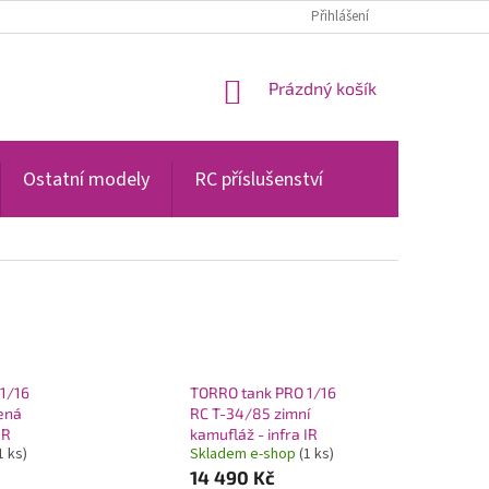
PODMÍNKY OCHRANY OSOBNÍCH ÚDAJŮ
Přihlášení
NÁKUPNÍ
Prázdný košík
KOŠÍK
Ostatní modely
RC příslušenství
1/16
TORRO tank PRO 1/16
ená
RC T-34/85 zimní
IR
kamufláž - infra IR
1 ks)
Skladem e-shop
(1 ks)
14 490 Kč