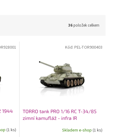
36
položek celkem
OR928001
Kód:
PEL-TOR900403
2 1944
TORRO tank PRO 1/16 RC T-34/85
zimní kamufláž - infra IR
hop
(1 ks)
Skladem e-shop
(1 ks)