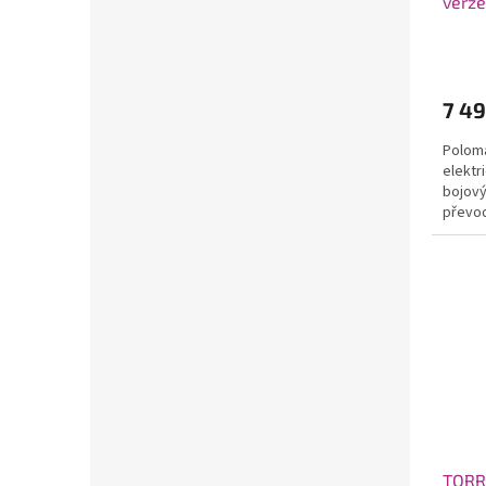
verze
7 49
Poloma
elektr
bojový
převo
modul
TORR