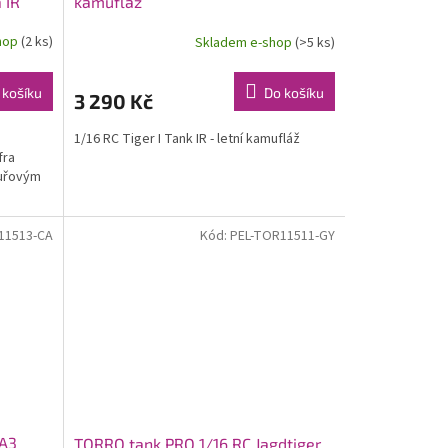
 IR
kamufláž
hop
(2 ks)
Skladem e-shop
(>5 ks)
 košíku
Do košíku
3 290 Kč
1/16 RC Tiger I Tank IR - letní kamufláž
fra
ouřovým
11513-CA
Kód:
PEL-TOR11511-GY
4A3
TORRO tank PRO 1/16 RC Jagdtiger