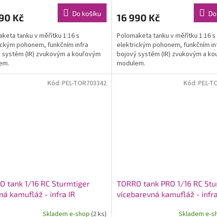
Do košíku
Do
90 Kč
16 990 Kč
keta tanku v měřítku 1:16 s
Polomaketa tanku v měřítku 1:16 s
ickým pohonem, funkčním infra
elektrickým pohonem, funkčním in
 systém (IR) zvukovým a kouřovým
bojový systém (IR) zvukovým a k
em.
modulem.
Kód:
PEL-TOR703342
Kód:
PEL-T
 tank 1/16 RC Sturmtiger
TORRO tank PRO 1/16 RC Stu
ná kamufláž - infra IR
vícebarevná kamufláž - infra
Skladem e-shop
(2 ks)
Skladem e-s