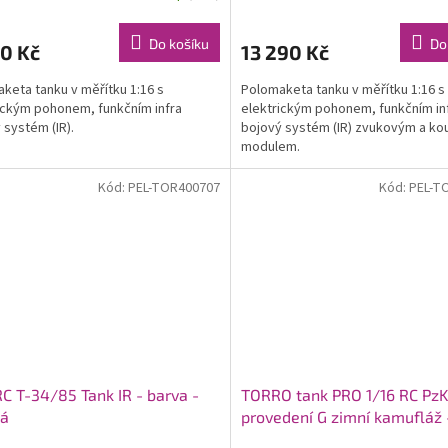
Do košíku
Do
0 Kč
13 290 Kč
keta tanku v měřítku 1:16 s
Polomaketa tanku v měřítku 1:16 s
ickým pohonem, funkčním infra
elektrickým pohonem, funkčním in
 systém (IR).
bojový systém (IR) zvukovým a k
modulem.
Kód:
PEL-TOR400707
Kód:
PEL-T
RC T-34/85 Tank IR - barva -
TORRO tank PRO 1/16 RC PzK
ná
provedení G zimní kamufláž -
R