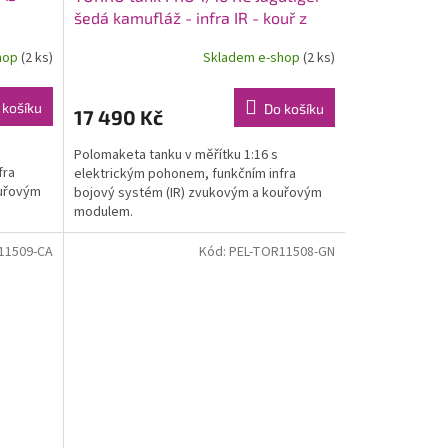
šedá kamufláž - infra IR - kouř z
hlavně
hlavně
hop
(2 ks)
Skladem e-shop
(2 ks)
 košíku
Do košíku
17 490 Kč
Polomaketa tanku v měřítku 1:16 s
fra
elektrickým pohonem, funkčním infra
ouřovým
bojový systém (IR) zvukovým a kouřovým
modulem.
11509-CA
Kód:
PEL-TOR11508-GN