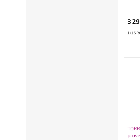
3 29
1/16 R
TORRO
prove