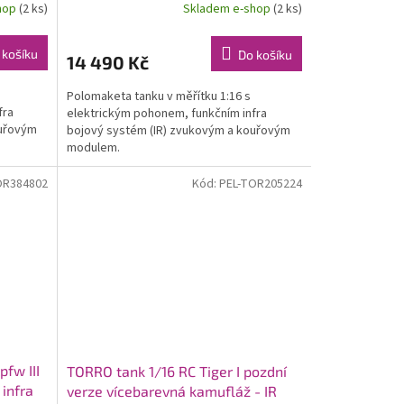
hop
(2 ks)
Skladem e-shop
(2 ks)
 košíku
Do košíku
14 490 Kč
Polomaketa tanku v měřítku 1:16 s
fra
elektrickým pohonem, funkčním infra
ouřovým
bojový systém (IR) zvukovým a kouřovým
modulem.
OR384802
Kód:
PEL-TOR205224
fw III
TORRO tank 1/16 RC Tiger I pozdní
 infra
verze vícebarevná kamufláž - IR