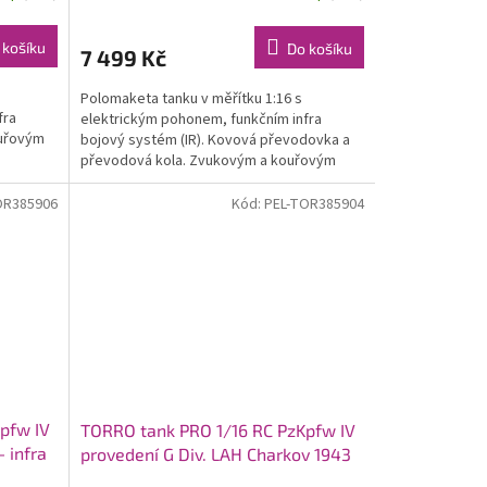
 košíku
Do košíku
7 499 Kč
Polomaketa tanku v měřítku 1:16 s
fra
elektrickým pohonem, funkčním infra
ouřovým
bojový systém (IR). Kovová převodovka a
převodová kola. Zvukovým a kouřovým
modulem.
OR385906
Kód:
PEL-TOR385904
pfw IV
TORRO tank PRO 1/16 RC PzKpfw IV
 infra
provedení G Div. LAH Charkov 1943
zimní kam. - infra IR