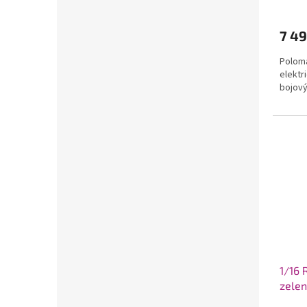
7 49
Poloma
elektr
bojový
1/16 
zele