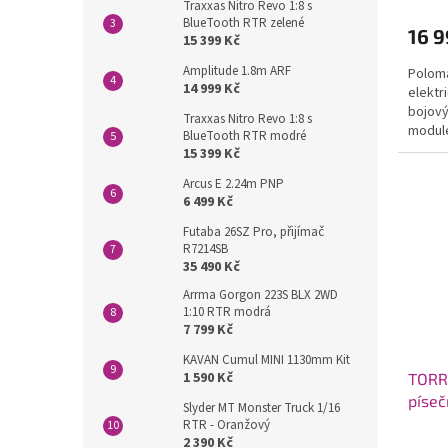
Traxxas Nitro Revo 1:8 s
BlueTooth RTR zelené
16 9
15 399 Kč
Amplitude 1.8m ARF
Poloma
14 999 Kč
elektr
bojový
Traxxas Nitro Revo 1:8 s
modul
BlueTooth RTR modré
15 399 Kč
Arcus E 2.24m PNP
6 499 Kč
Futaba 26SZ Pro, přijímač
R7214SB
35 490 Kč
Arrma Gorgon 223S BLX 2WD
1:10 RTR modrá
7 799 Kč
KAVAN Cumul MINI 1130mm Kit
1 590 Kč
TORRO
píseč
Slyder MT Monster Truck 1/16
RTR - Oranžový
2 390 Kč