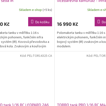
 šedá IR
vícebarevná kamufláž - infra
Skladem e-shop
(>5 ks)
Skladem e-s
Do košíku
Do
0 Kč
16 990 Kč
keta tanku v měřítku 1:16 s
Polomaketa tanku v měřítku 1:16 s
ickým pohonem, funkčním infra
elektrickým pohonem, funkčním in
 systém (IR). Kovová převodovka a
bojový systém (IR) zvukovým a k
dová kola. Zvukovým a kouřovým
modulem.
em.
Kód:
PEL-TOR14325-CA
Kód:
PEL-TOR
O tank 1/16 RC LEOPARD 2A6
TORRO tank PRO 1/16 RC M