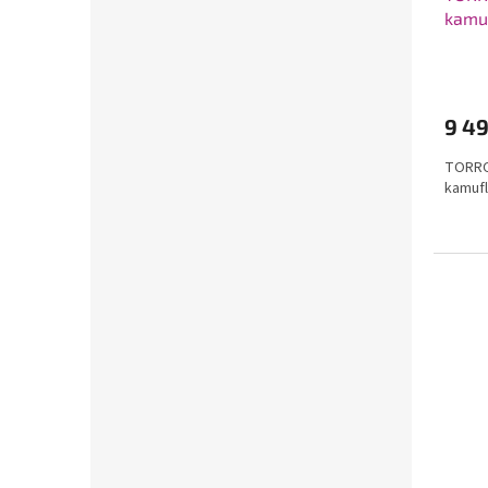
kamuf
9 4
TORRO
kamufl