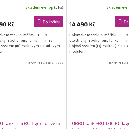
a IR
IR
Skladem e-shop
(1 ks)
Skladem e-s
Do košíku
Do
90 Kč
14 490 Kč
keta tanku v měřítku 1:16 s
Polomaketa tanku v měřítku 1:16 s
ickým pohonem, funkčním infra
elektrickým pohonem, funkčním in
 systém (IR) zvukovým a kouřovým
bojový systém (IR) zvukovým a k
em.
modulem.
Kód:
PEL-TOR205222
Kód:
PEL-T
 tank 1/16 RC Tiger I dřívější
TORRO tank PRO 1/16 RC Jag