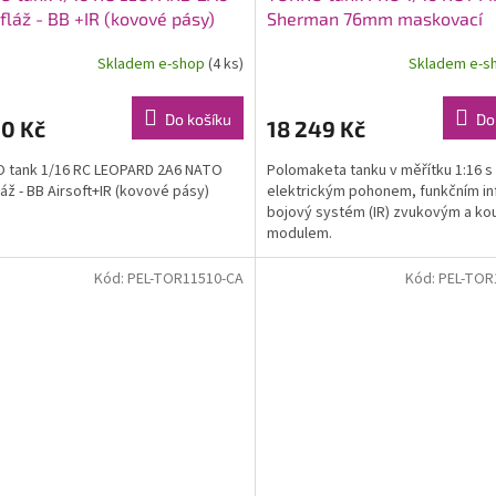
láž - BB +IR (kovové pásy)
Sherman 76mm maskovací
kamufláž - infra IR - kouř z 
Skladem e-shop
(4 ks)
Skladem e-s
Do košíku
Do
90 Kč
18 249 Kč
 tank 1/16 RC LEOPARD 2A6 NATO
Polomaketa tanku v měřítku 1:16 s
áž - BB Airsoft+IR (kovové pásy)
elektrickým pohonem, funkčním in
bojový systém (IR) zvukovým a k
modulem.
Kód:
PEL-TOR11510-CA
Kód:
PEL-TOR