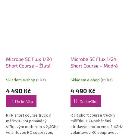
soupravy 2,4 GHz, 2S LiPo
soupravy 2,4 GHz, 2S LiPo
pohonného akumulátoru a USB
pohonného akumulátoru a USB
nabíječe....
nabíječe....
Microbe SC Flux 1/24
Microbe SC Flux 1/24
Short Course – Žlutá
Short Course – Modrá
Skladem e-shop
(5 ks)
Skladem e-shop
(>5 ks)
4 490 Kč
4 490 Kč
Do košíku
Do košíku
RTR short course truck v
RTR short course truck v
měřítku 1:24 poháněný
měřítku 1:24 poháněný
střídavým motorem s 2,4GHz
střídavým motorem s 2,4GHz
volantovou RC soupravou,
volantovou RC soupravou,