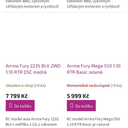
náhonem 4WD, výkonným
náhonem 4WD, výkonným
střídavým motorem a rychlostí
střídavým motorem a rychlostí
až 80 km/h. Nezávislé zavěšení,
až 80 km/h. Nezávislé zavěšení,
olejové tlumiče, řídící jednotka...
olejové tlumiče, řídící jednotka...
Arrma Fury 223S BLX 2WD
Arrma Fury Mega 550 1:10
1:10 RTR DSC modrá
RTR Basic zelená
Skladem e-shop
(>5 ks)
Momentálně nedostupné
(>5 ks)
7 799 Kč
5 999 Kč
Do košíku
Do košíku
RC model auta Arrma Fury 223S
RC model Arrma Fury Mega 550
BLX v měřítku 1:10, s náhonem
1:10 RTR Basic je cenově