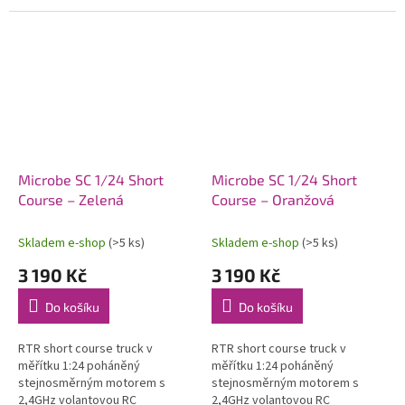
včetně Li-Po pohonného
včetně Li-Po pohonného
akumulátoru a USB nabíječe.
akumulátoru a USB nabíječe.
Microbe SC 1/24 Short
Microbe SC 1/24 Short
Course – Zelená
Course – Oranžová
Skladem e-shop
(>5 ks)
Skladem e-shop
(>5 ks)
3 190 Kč
3 190 Kč
Do košíku
Do košíku
RTR short course truck v
RTR short course truck v
měřítku 1:24 poháněný
měřítku 1:24 poháněný
stejnosměrným motorem s
stejnosměrným motorem s
2,4GHz volantovou RC
2,4GHz volantovou RC