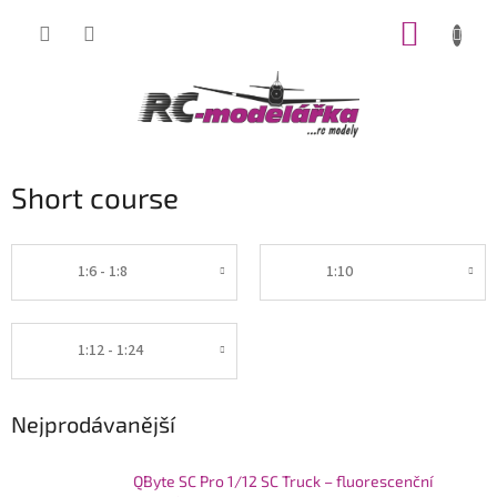
Přejít
NÁKUP
na
obsah
KOŠÍK
Short course
1:6 - 1:8
1:10
1:12 - 1:24
Nejprodávanější
QByte SC Pro 1/12 SC Truck – fluorescenční