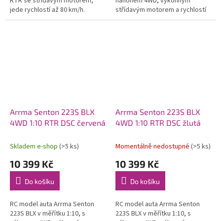
RTR se střídavým motorem,
náhonem 4WD, výkonným
jede rychlostí až 80 km/h.
střídavým motorem a rychlostí
Odolné kompozitní šasi,
až 80 km/h. Nezávislé zavěšení,
pohonné ústrojí nově se
olejové tlumiče, řídící jednotka...
středovým...
Arrma Senton 223S BLX
Arrma Senton 223S BLX
4WD 1:10 RTR DSC červená
4WD 1:10 RTR DSC žlutá
Skladem e-shop
(>5 ks)
Momentálně nedostupné
(>5 ks)
10 399 Kč
10 399 Kč
Do košíku
Do košíku
RC model auta Arrma Senton
RC model auta Arrma Senton
223S BLX v měřítku 1:10, s
223S BLX v měřítku 1:10, s