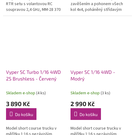
RTR setu s volantovou RC
zavěšením a pohonem všech
soupravou 2,4 GHz, MM-28 370
kol 4x4, poháněný střídavým
elektromotorem, NiMH aku 7,2 V
motorem vč. RC 2,4GHz
o kapacitě 1200 mAh.
volantové soupravy s
omezovačem rychlosti a...
Vyper SC Turbo 1/16 4WD
Vyper SC 1/16 4WD -
2S Brushless - Červený
Modrý
Skladem e-shop
(4 ks)
Skladem e-shop
(3 ks)
3 890 Kč
2 990 Kč
Do košíku
Do košíku
Model short course trucku v
Model short course trucku v
měřítku 1:16 s nezávislým
měřítku 1:16 s nezávislým