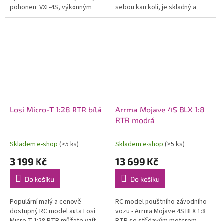
pohonem VXL-4S, výkonným
sebou kamkoli, je skladný a
servem HV, instalovanou
závodit se dá i v obývacím
telemetrií vč. Bluetooth
pokoji. Jezdí až 20 minut,
modulu,...
rychlostí až...
Losi Micro-T 1:28 RTR bílá
Arrma Mojave 4S BLX 1:8
RTR modrá
Skladem e-shop
(>5 ks)
Skladem e-shop
(>5 ks)
3 199 Kč
13 699 Kč
Do košíku
Do košíku
Populární malý a cenově
RC model pouštního závodního
dostupný RC model auta Losi
vozu - Arrma Mojave 4S BLX 1:8
Micro-T 1:28 RTR můžete vzít
RTR se střídavým motorem,