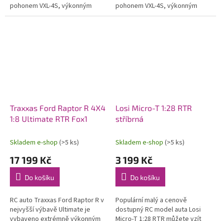
pohonem VXL-4S, výkonným
pohonem VXL-4S, výkonným
servem HV, instalovanou
servem HV, instalovanou
telemetrií vč. Bluetooth
telemetrií vč. Bluetooth
modulu,...
modulu,...
Traxxas Ford Raptor R 4X4
Losi Micro-T 1:28 RTR
1:8 Ultimate RTR Fox1
stříbrná
Skladem e-shop
(>5 ks)
Skladem e-shop
(>5 ks)
17 199 Kč
3 199 Kč
Do košíku
Do košíku
RC auto Traxxas Ford Raptor R v
Populární malý a cenově
nejvyšší výbavě Ultimate je
dostupný RC model auta Losi
vybaveno extrémně výkonným
Micro-T 1:28 RTR můžete vzít