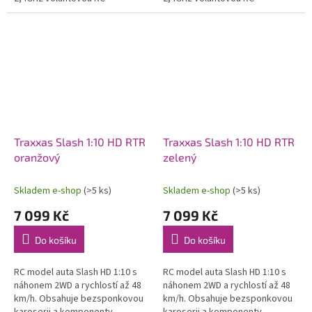
soupravou, včetně Li-Po
soupravou, včetně Li-Po
pohonného akumulátoru a USB
pohonného akumulátoru a USB
nabíječe.
nabíječe.
Traxxas Slash 1:10 HD RTR
Traxxas Slash 1:10 HD RTR
oranžový
zelený
Skladem e-shop
(>5 ks)
Skladem e-shop
(>5 ks)
7 099 Kč
7 099 Kč
Do košíku
Do košíku
RC model auta Slash HD 1:10 s
RC model auta Slash HD 1:10 s
náhonem 2WD a rychlostí až 48
náhonem 2WD a rychlostí až 48
km/h. Obsahuje bezsponkovou
km/h. Obsahuje bezsponkovou