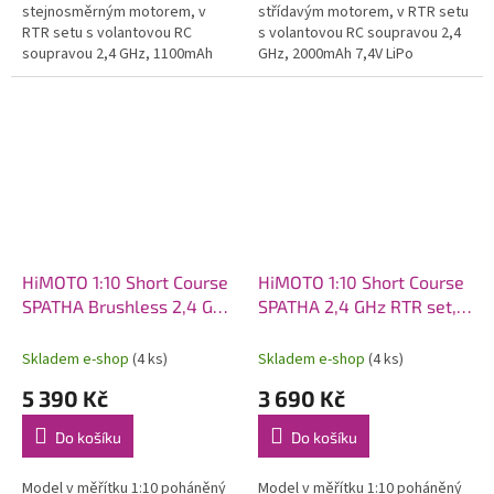
stejnosměrným motorem, v
střídavým motorem, v RTR setu
RTR setu s volantovou RC
s volantovou RC soupravou 2,4
soupravou 2,4 GHz, 1100mAh
GHz, 2000mAh 7,4V LiPo
7,2V NiMH pohonným
pohonným akumulátorem a
akumulátorem a USB nabíječem.
síťovým nabíječem.
HiMOTO 1:10 Short Course
HiMOTO 1:10 Short Course
SPATHA Brushless 2,4 GHz
SPATHA 2,4 GHz RTR set,
RTR set, modrá
zelená
Skladem e-shop
(4 ks)
Skladem e-shop
(4 ks)
5 390 Kč
3 690 Kč
Do košíku
Do košíku
Model v měřítku 1:10 poháněný
Model v měřítku 1:10 poháněný