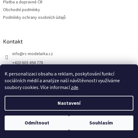
Platba a dopravné ČR
Obchodní podmínky
Podmínky ochrany osobních údajů
Kontakt
info
@
rc-modelarka.cz
+420 603 494 778
Modelářské potřeby
K personalizaci obsahu a reklam, poskytování funkcí
sociálních médií a analýze naší návštěvnosti využíváme
jino_hk
soubory cookies. Více informací
zde
.
Nastavení
Vytvořil Shoptet
Copyright 2026
RC modelářka
. Všechna práva vyhrazena.
Upravit
Odmítnout
Souhlasím
nastavení cookies