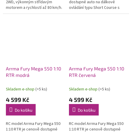
2WD, výkonným střídavým
dostupné auto na dálkové
motorem a rychlostí až 80 km/h.
ovládání typu Short Course s
Nezávislé zavěšení, olejové
náhonem 2WD, nezávislým
tlumiče, řídící jednotka
zavěšením, olejovými tlumiči,
Spektrum...
proporcionálním...
Arrma Fury Mega 550 1:10
Arrma Fury Mega 550 1:10
RTR modrá
RTR červená
Skladem e-shop
(>5 ks)
Skladem e-shop
(>5 ks)
4 599 Kč
4 599 Kč
Do košíku
Do košíku
RC model Arrma Fury Mega 550
RC model Arrma Fury Mega 550
1:10 RTR je cenově dostupné
1:10 RTR je cenově dostupné