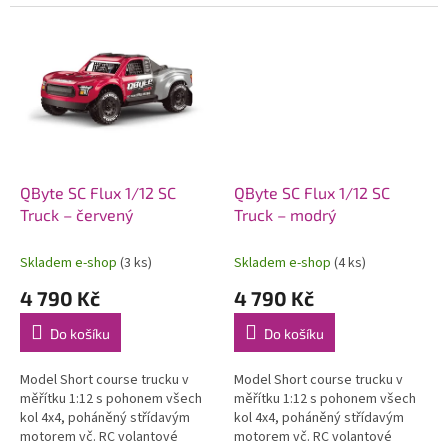
soupravy 2,4 GHz. Bez
soupravy 2,4 GHz, 2S LiPo
pohonného akumulátoru a
pohonného akumulátoru a USB
nabíječe. Voděodolný...
nabíječe....
QByte SC Flux 1/12 SC
QByte SC Flux 1/12 SC
Truck – červený
Truck – modrý
Skladem e-shop
(3 ks)
Skladem e-shop
(4 ks)
4 790 Kč
4 790 Kč
Do košíku
Do košíku
Model Short course trucku v
Model Short course trucku v
měřítku 1:12 s pohonem všech
měřítku 1:12 s pohonem všech
kol 4x4, poháněný střídavým
kol 4x4, poháněný střídavým
motorem vč. RC volantové
motorem vč. RC volantové