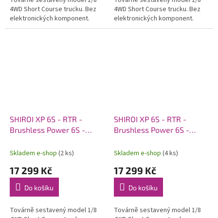
Továrně sestavený model 1/8
Továrně sestavený model 1/8
4WD Short Course trucku. Bez
4WD Short Course trucku. Bez
elektronických komponent.
elektronických komponent.
SHIROI XP 6S - RTR -
SHIROI XP 6S - RTR -
Brushless Power 6S -
Brushless Power 6S -
červená
zelená
Skladem e-shop
(2 ks)
Skladem e-shop
(4 ks)
17 299 Kč
17 299 Kč
Do košíku
Do košíku
Továrně sestavený model 1/8
Továrně sestavený model 1/8