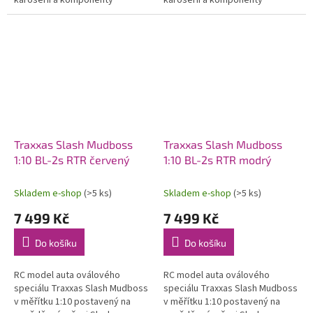
karoserii a komponenty
karoserii a komponenty
Extreme Heavy Duty pro
Extreme Heavy Duty pro
vysokou odolnost. Pohání jej
vysokou odolnost. Pohání jej
stejnosměrný...
stejnosměrný...
Traxxas Slash Mudboss
Traxxas Slash Mudboss
1:10 BL-2s RTR červený
1:10 BL-2s RTR modrý
Skladem e-shop
(>5 ks)
Skladem e-shop
(>5 ks)
7 499 Kč
7 499 Kč
Do košíku
Do košíku
RC model auta oválového
RC model auta oválového
speciálu Traxxas Slash Mudboss
speciálu Traxxas Slash Mudboss
v měřítku 1:10 postavený na
v měřítku 1:10 postavený na