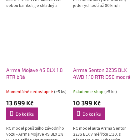
sebou kamkoli, je skladný a
jede rychlostí až 80 km/h.
závodit se dá i v obývacím
Odolné kompozitní šasi,
pokoji. Jezdí až 20 minut,
pohonné ústrojí nově se
rychlostí až...
středovým...
Arrma Mojave 4S BLX 1:8
Arrma Senton 223S BLX
RTR bílá
4WD 1:10 RTR DSC modrá
Momentálně nedostupné
(>5 ks)
Skladem e-shop
(>5 ks)
13 699 Kč
10 399 Kč
Do košíku
Do košíku
RC model pouštního závodního
RC model auta Arrma Senton
vozu - Arrma Mojave 4S BLX 1:8
223S BLX v měřítku 1:10, s