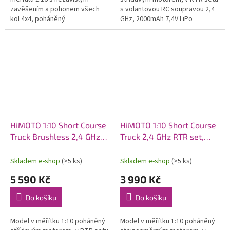
zavěšením a pohonem všech
s volantovou RC soupravou 2,4
kol 4x4, poháněný
GHz, 2000mAh 7,4V LiPo
stejnosměrným motorem vč. RC
pohonným akumulátorem a
2,4GHz volantové soupravy s
síťovým nabíječem.
omezovačem rychlosti a...
HiMOTO 1:10 Short Course
HiMOTO 1:10 Short Course
Truck Brushless 2,4 GHz
Truck 2,4 GHz RTR set,
RTR set, modrá
červená
Skladem e-shop
(>5 ks)
Skladem e-shop
(>5 ks)
5 590 Kč
3 990 Kč
Do košíku
Do košíku
Model v měřítku 1:10 poháněný
Model v měřítku 1:10 poháněný