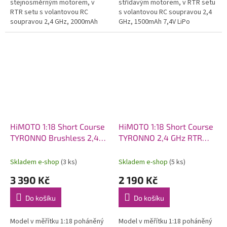
stejnosměrným motorem, v
střídavým motorem, v RTR setu
RTR setu s volantovou RC
s volantovou RC soupravou 2,4
soupravou 2,4 GHz, 2000mAh
GHz, 1500mAh 7,4V LiPo
7,2V NiMH pohonným
pohonným akumulátorem a
akumulátorem a USB nabíječem.
síťovým nabíječem.
HiMOTO 1:18 Short Course
HiMOTO 1:18 Short Course
TYRONNO Brushless 2,4
TYRONNO 2,4 GHz RTR
GHz RTR set, modrá
set, červená
Skladem e-shop
(3 ks)
Skladem e-shop
(5 ks)
3 390 Kč
2 190 Kč
Do košíku
Do košíku
Model v měřítku 1:18 poháněný
Model v měřítku 1:18 poháněný