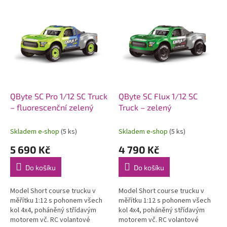
p
V
r
ý
o
p
d
i
u
s
k
p
t
r
ů
o
d
QByte SC Pro 1/12 SC Truck
QByte SC Flux 1/12 SC
u
– fluorescenční zelený
Truck – zelený
k
t
Skladem e-shop
(5 ks)
Skladem e-shop
(5 ks)
ů
5 690 Kč
4 790 Kč
Do košíku
Do košíku
Model Short course trucku v
Model Short course trucku v
měřítku 1:12 s pohonem všech
měřítku 1:12 s pohonem všech
kol 4x4, poháněný střídavým
kol 4x4, poháněný střídavým
motorem vč. RC volantové
motorem vč. RC volantové