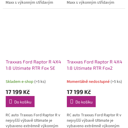
Maxx s výkonným střídavým
Maxx s výkonným střídavým
pohonem 6S. Model poskytuje
pohonem 6S. Model poskytuje
brutální akceleraci, odolnost a...
brutální akceleraci, odolnost a...
Traxxas Ford Raptor R 4X4
Traxxas Ford Raptor R 4X4
1:8 Ultimate RTR Fox SE
1:8 Ultimate RTR Fox2
Skladem e-shop
(>5 ks)
Momentálně nedostupné
(>5 ks)
17 199 Kč
17 199 Kč
Do košíku
Do košíku
RC auto Traxxas Ford Raptor R v
RC auto Traxxas Ford Raptor R v
nejvyšší výbavě Ultimate je
nejvyšší výbavě Ultimate je
vybaveno extrémně výkonným
vybaveno extrémně výkonným