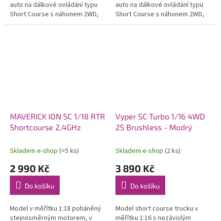
auto na dálkové ovládání typu
auto na dálkové ovládání typu
Short Course s náhonem 2WD,
Short Course s náhonem 2WD,
nezávislým zavěšením,
nezávislým zavěšením,
olejovými tlumiči,
olejovými tlumiči,
proporcionálním...
proporcionálním...
MAVERICK ION SC 1/18 RTR
Vyper SC Turbo 1/16 4WD
Shortcourse 2,4GHz
2S Brushless - Modrý
Skladem e-shop
(>5 ks)
Skladem e-shop
(2 ks)
2 990 Kč
3 890 Kč
Do košíku
Do košíku
Model v měřítku 1:18 poháněný
Model short course trucku v
stejnosměrným motorem, v
měřítku 1:16 s nezávislým