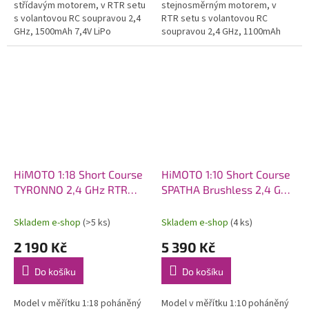
střídavým motorem, v RTR setu
stejnosměrným motorem, v
s volantovou RC soupravou 2,4
RTR setu s volantovou RC
GHz, 1500mAh 7,4V LiPo
soupravou 2,4 GHz, 1100mAh
pohonným akumulátorem a
7,2V NiMH pohonným
síťovým nabíječem.
akumulátorem a USB nabíječem.
HiMOTO 1:18 Short Course
HiMOTO 1:10 Short Course
TYRONNO 2,4 GHz RTR
SPATHA Brushless 2,4 GHz
set, modrá
RTR set, zelená
Skladem e-shop
(>5 ks)
Skladem e-shop
(4 ks)
2 190 Kč
5 390 Kč
Do košíku
Do košíku
Model v měřítku 1:18 poháněný
Model v měřítku 1:10 poháněný