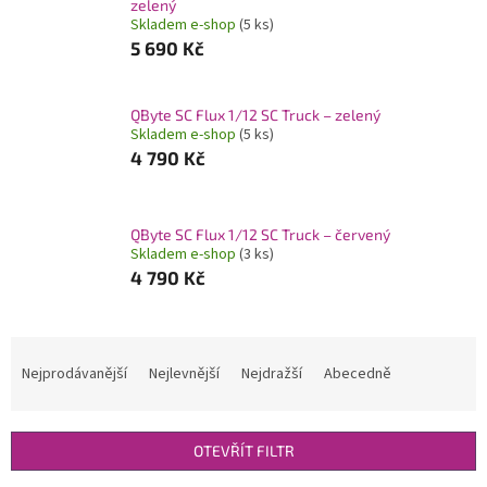
zelený
Skladem e-shop
(5 ks)
5 690 Kč
QByte SC Flux 1/12 SC Truck – zelený
Skladem e-shop
(5 ks)
4 790 Kč
QByte SC Flux 1/12 SC Truck – červený
Skladem e-shop
(3 ks)
4 790 Kč
Ř
a
Nejprodávanější
Nejlevnější
Nejdražší
Abecedně
z
e
n
OTEVŘÍT FILTR
í