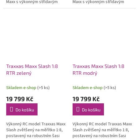
Maxx s výkonným střídavým
Maxx s výkonným střídavým
pohonem 6S. Model poskytuje
pohonem 6S. Model poskytuje
brutální akceleraci, odolnost a...
brutální akceleraci, odolnost a...
Traxxas Maxx Slash 1:8
Traxxas Maxx Slash 1:8
RTR zelený
RTR modrý
Skladem e-shop
(>5 ks)
Skladem e-shop
(>5 ks)
19 799 Kč
19 799 Kč
Do košíku
Do košíku
Výkonný RC model Traxxas Maxx
Výkonný RC model Traxxas Maxx
Slash zvětšený na měřítko 1:8,
Slash zvětšený na měřítko 1:8,
postavený na robustním šasi
postavený na robustním šasi