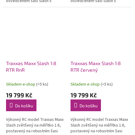
osvědčeném šasi Slash s
osvědčeném šasi Slash s
náhonem 2WD a rychlostí až 56
náhonem 2WD a rychlostí až 56
km/h. Obsahuje bezsponkovou
km/h. Obsahuje bezsponkovou
karoserii....
karoserii....
Traxxas Maxx Slash 1:8
Traxxas Maxx Slash 1:8
RTR RnR
RTR červený
Skladem e-shop
(>5 ks)
Skladem e-shop
(>5 ks)
19 799 Kč
19 799 Kč
Do košíku
Do košíku
Výkonný RC model Traxxas Maxx
Výkonný RC model Traxxas Maxx
Slash zvětšený na měřítko 1:8,
Slash zvětšený na měřítko 1:8,
postavený na robustním šasi
postavený na robustním šasi