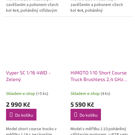
zavěšením a pohonem všech
zavěšením a pohonem všech
kol 4x4, poháněný střídavým
kol 4x4, poháněný
motorem vč. RC 2,4GHz
stejnosměrným motorem vč. RC
volantové soupravy s
2,4GHz volantové soupravy s
omezovačem rychlosti a...
omezovačem rychlosti a...
Vyper SC 1/16 4WD -
HiMOTO 1:10 Short Course
Zelený
Truck Brushless 2,4 GHz
RTR set, červená
Skladem e-shop
(>5 ks)
Skladem e-shop
(4 ks)
2 990 Kč
5 590 Kč
Do košíku
Do košíku
Model short course trucku v
Model v měřítku 1:10 poháněný
měřítku 1:16 s nezávislým
střídavým motorem, v RTR setu