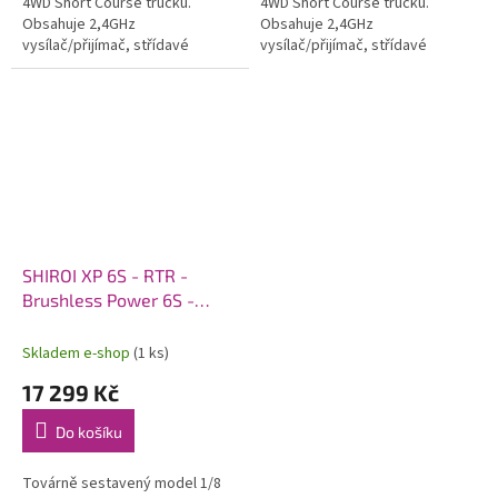
4WD Short Course trucku.
4WD Short Course trucku.
Obsahuje 2,4GHz
Obsahuje 2,4GHz
vysílač/přijímač, střídavé
vysílač/přijímač, střídavé
kombo s podporou 6S LiPo a
kombo s podporou 6S LiPo a
25kg servo s kovovými
25kg servo s kovovými
převody.
převody.
SHIROI XP 6S - RTR -
Brushless Power 6S -
modrá
Skladem e-shop
(1 ks)
17 299 Kč
Do košíku
Továrně sestavený model 1/8