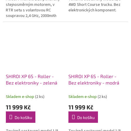
stejnosměrným motorem, v
4WD Short Course trucku. Bez
RTR setu s volantovou RC
elektronických komponent.
soupravou 2,4 GHz, 2000mAh
7,2V NiMH pohonným
akumulátorem a USB nabíječem.
SHIROI XP 6S - Roller -
SHIROI XP 6S - Roller -
Bez elektroniky - zelená
Bez elektroniky - modrá
Skladem e-shop
(2 ks)
Skladem e-shop
(2 ks)
11 999 Kč
11 999 Kč
Do košíku
Do košíku