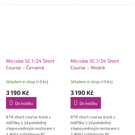
soupravou, včetně Li-Po
soupravou, včetně Li-Po
pohonného akumulátoru a USB
pohonného akumulátoru a USB
nabíječe.
nabíječe.
Microbe SC 1/24 Short
Microbe SC 1/24 Short
Course – Červená
Course – Modrá
Skladem e-shop
(>5 ks)
Skladem e-shop
(>5 ks)
3 190 Kč
3 190 Kč
Do košíku
Do košíku
RTR short course truck v
RTR short course truck v
měřítku 1:24 poháněný
měřítku 1:24 poháněný
stejnosměrným motorem s
stejnosměrným motorem s
2,4GHz volantovou RC
2,4GHz volantovou RC