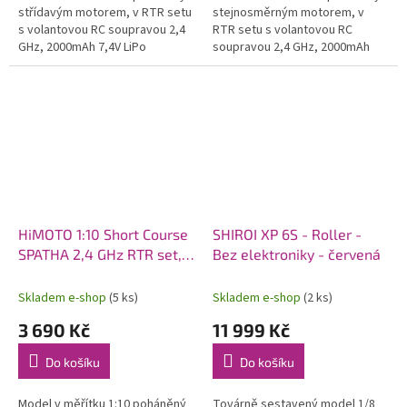
střídavým motorem, v RTR setu
stejnosměrným motorem, v
s volantovou RC soupravou 2,4
RTR setu s volantovou RC
GHz, 2000mAh 7,4V LiPo
soupravou 2,4 GHz, 2000mAh
pohonným akumulátorem a
7,2V NiMH pohonným
síťovým nabíječem.
akumulátorem a USB nabíječem.
HiMOTO 1:10 Short Course
SHIROI XP 6S - Roller -
SPATHA 2,4 GHz RTR set,
Bez elektroniky - červená
modrá
Skladem e-shop
(5 ks)
Skladem e-shop
(2 ks)
3 690 Kč
11 999 Kč
Do košíku
Do košíku
Model v měřítku 1:10 poháněný
Továrně sestavený model 1/8