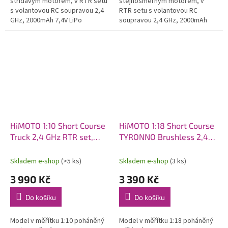
střídavým motorem, v RTR setu
stejnosměrným motorem, v
s volantovou RC soupravou 2,4
RTR setu s volantovou RC
GHz, 2000mAh 7,4V LiPo
soupravou 2,4 GHz, 2000mAh
pohonným akumulátorem a
7,2V NiMH pohonným
síťovým nabíječem.
akumulátorem a USB nabíječem.
HiMOTO 1:10 Short Course
HiMOTO 1:18 Short Course
Truck 2,4 GHz RTR set,
TYRONNO Brushless 2,4
modrá
GHz RTR set, červená
Skladem e-shop
(>5 ks)
Skladem e-shop
(3 ks)
3 990 Kč
3 390 Kč
Do košíku
Do košíku
Model v měřítku 1:10 poháněný
Model v měřítku 1:18 poháněný