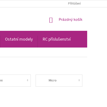
PODMÍNKY OCHRANY OSOBNÍCH ÚDAJŮ
Přihlášení
NÁKUPNÍ
Prázdný košík
KOŠÍK
Ostatní modely
RC příslušenství
ni
Micro