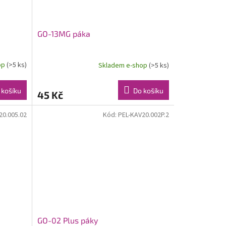
GO-13MG páka
op
(>5 ks)
Skladem e-shop
(>5 ks)
 košíku
Do košíku
45 Kč
20.005.02
Kód:
PEL-KAV20.002P.2
GO-02 Plus páky