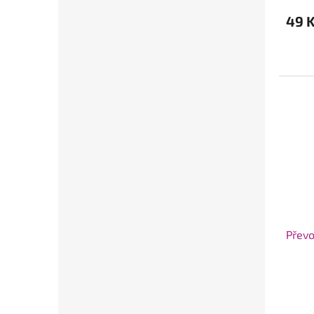
49 
Převo