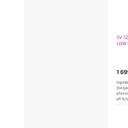
SV-12
LOW 
1 69
Digitá
(bezjá
převod
při 6,0
6,0/7,4