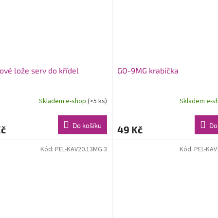
ové lože serv do křídel
GO-9MG krabička
Skladem e-shop
(>5 ks)
Skladem e-s
Do košíku
Do
Kč
49 Kč
Kód:
PEL-KAV20.13MG.3
Kód:
PEL-KAV