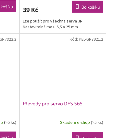
 košíku
Do košíku
39 Kč
Lze použít pro všechna serva JR.
Nastavitelná mezi 6,5 × 25 mm.
-GR7922.2
Kód:
PEL-GR7921.2
Převody pro servo DES 565
op
(>5 ks)
Skladem e-shop
(>5 ks)
 košíku