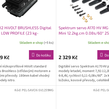
2 HiVOLT BRUSHLESS Digital
Spektrum servo A170 HV MG 
 LOW PROFILE (23 kg-
Mini 12.2kg.cm 0.08s/60° 2
5s/60°), 180mm kabel
Skladem e-shop
(>5 ks)
Skladem e-sh
Do košíku
Do
9 Kč
2 329 Kč
lní nízkoprofilové HiVolt standard
Digitální servo Spektrum A170 HV 
s Brushless (střídavým) motorem a
modely letadel, moment 7,92-12,
ými převody. 180mm kabel vhodný
6-8,4V, rychlost 0,11-0,08s/60°. 2x
dely nitro.
ložisko, kovové převody, celohlin
krabička,...
Kód:
PEL-SAVOX-SV1259MG
Kód:
PEL-S