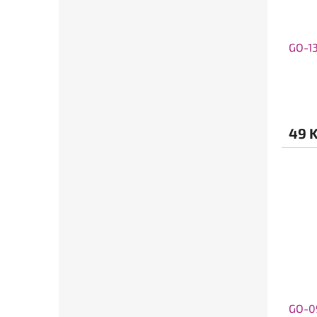
GO-1
49 
GO-09