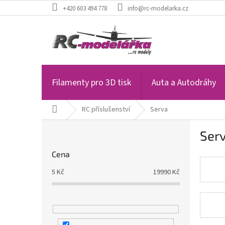
Přejít
+420 603 494 778
info@rc-modelarka.cz
na
obsah
Filamenty pro 3D tisk
Auta a Autodráhy
Domů
RC příslušenství
Serva
P
Ser
o
s
Cena
t
r
5
Kč
19990
Kč
a
n
n
í
p