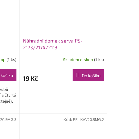
Náhradní domek serva PS-
2173/2174/2113
hop
(1 ks)
Skladem e-shop
(1 ks)
 košíku
Do košíku
19 Kč
 zubů
 a čtvrté
stejné),
20.9MG.3
Kód:
PEL-KAV20.9MG.2