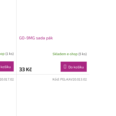
GO-9MG sada pák
hop
(1 ks)
Skladem e-shop
(5 ks)
 košíku
Do košíku
33 Kč
20.017.02
Kód:
PEL-KAV20.013.02