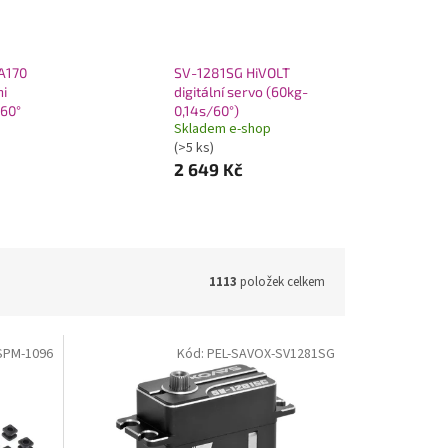
A170
SV-1281SG HiVOLT
ni
digitální servo (60kg-
/60°
0,14s/60°)
Skladem e-shop
(>5 ks)
2 649 Kč
1113
položek celkem
SPM-1096
Kód:
PEL-SAVOX-SV1281SG