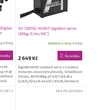
Digital
SV-1281SG HiVOLT digitální servo
5T
(60kg-0,14s/60°)
op
(>5 ks)
Skladem e-shop
(>5 ks)
 košíku
Do košíku
2 649 Kč
pro RC
Digitální HiVolt standard servo s Coreless
2kg.cm @
motorem a kovovými převody, 3x kuličkové
 kuličkové
ložisko, 40/50/60kg při 6,0/7,4/8,4V a
íková
0,18/0,16/0,14s na 6,0/7,4/8,4V, hmotnost
87g, rozměry...
RT-SRT-3
Kód:
PEL-KO35014