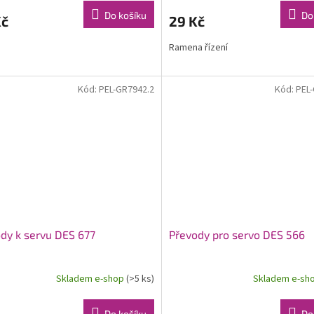
Do košíku
Do
Kč
29 Kč
Ramena řízení
Kód:
PEL-GR7942.2
Kód:
PEL
dy k servu DES 677
Převody pro servo DES 566
Skladem e-shop
(>5 ks)
Skladem e-sh
Do košíku
Do