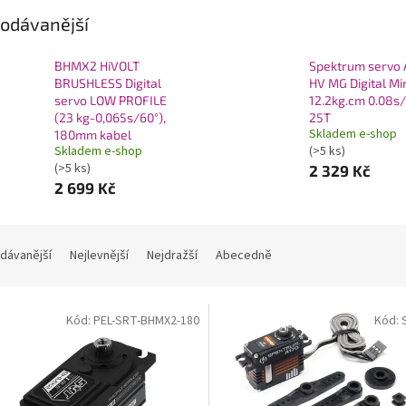
odávanější
BHMX2 HiVOLT
Spektrum servo 
BRUSHLESS Digital
HV MG Digital Mi
servo LOW PROFILE
12.2kg.cm 0.08s
(23 kg-0,065s/60°),
25T
Skladem e-shop
180mm kabel
Skladem e-shop
(>5 ks)
(>5 ks)
2 329 Kč
2 699 Kč
dávanější
Nejlevnější
Nejdražší
Abecedně
Kód:
PEL-SRT-BHMX2-180
Kód: