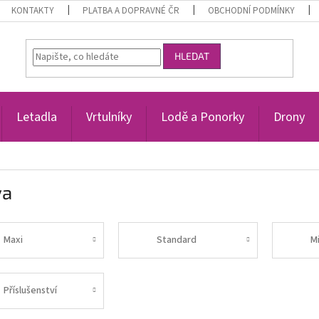
KONTAKTY
PLATBA A DOPRAVNÉ ČR
OBCHODNÍ PODMÍNKY
HLEDAT
Letadla
Vrtulníky
Lodě a Ponorky
Drony
va
Maxi
Standard
Mi
Příslušenství