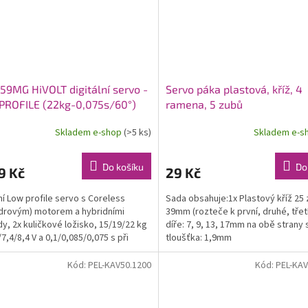
59MG HiVOLT digitální servo -
Servo páka plastová, kříž, 4
PROFILE (22kg-0,075s/60°)
ramena, 5 zubů
Skladem e-shop
(>5 ks)
Skladem e-s
Do košíku
Do
9 Kč
29 Kč
lní Low profile servo s Coreless
Sada obsahuje:1x Plastový kříž 25
drovým) motorem a hybridními
39mm (rozteče k první, druhé, třetí
y, 2x kuličkové ložisko, 15/19/22 kg
díře: 7, 9, 13, 17mm na obě strany 
/7,4/8,4 V a 0,1/0,085/0,075 s při
tloušťka: 1,9mm
/8,4 V,...
Kód:
PEL-KAV50.1200
Kód:
PEL-KAV