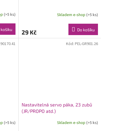
op
(>5 ks)
Skladem e-shop
(>5 ks)
 košíku
Do košíku
29 Kč
90170.41
Kód:
PEL-GR901.26
Nastavitelná servo páka, 23 zubů
(JR/PROPO atd.)
op
(>5 ks)
Skladem e-shop
(>5 ks)