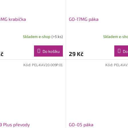
3MG krabička
GO-17MG páka
Skladem e-shop
(>5 ks)
Skladem e-sh
Do košíku
Do
Kč
29 Kč
Kód:
PEL-KAV20.009P.01
Kód:
PEL-KAV
 Plus převody
GO-05 páka