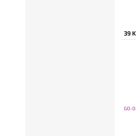
39 K
GO-0