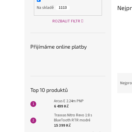
a
Nejpr
Na skladě
1113
n
e
ROZBALIT FILTR
l
Přijímáme online platby
Ř
a
Nejpro
z
Top 10 produktů
e
V
Arcus E 2.24m PNP
n
6 499 Kč
ý
í
p
p
Traxxas Nitro Revo 1:8 s
BlueTooth RTR modré
i
r
15 399 Kč
s
o