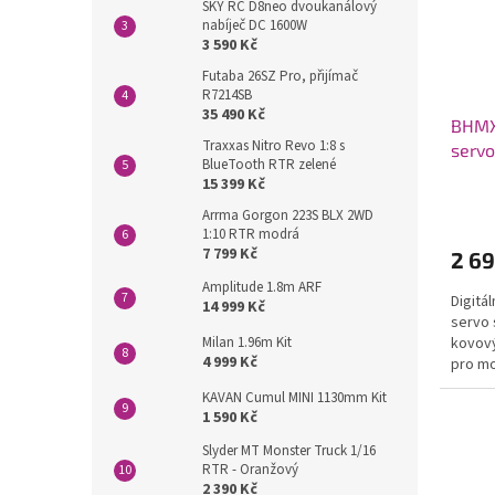
p
d
SKY RC D8neo dvoukanálový
nabíječ DC 1600W
r
u
3 590 Kč
o
k
Futaba 26SZ Pro, přijímač
d
t
R7214SB
u
ů
35 490 Kč
BHMX
k
Traxxas Nitro Revo 1:8 s
servo
t
BlueTooth RTR zelené
0,06
ů
15 399 Kč
Arrma Gorgon 223S BLX 2WD
1:10 RTR modrá
7 799 Kč
2 69
Amplitude 1.8m ARF
Digitá
14 999 Kč
servo 
Milan 1.96m Kit
kovov
4 999 Kč
pro mo
KAVAN Cumul MINI 1130mm Kit
1 590 Kč
Slyder MT Monster Truck 1/16
RTR - Oranžový
2 390 Kč