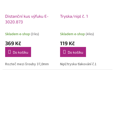
Distanční kus výfuku E-
Tryska/nipl č. 1
3020.873
Skladem e-shop
(3 ks)
Skladem e-shop
(4 ks)
369 Kč
119 Kč
Do košíku
Do košíku
Rozteč mezi šrouby 37,0mm
Nipl/tryska tlakování č.1