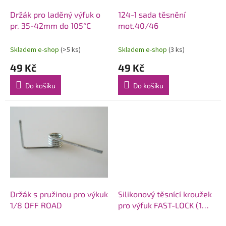
o
d
Držák pro laděný výfuk o
124-1 sada těsnění
u
pr. 35-42mm do 105°C
mot.40/46
k
t
Skladem e-shop
(>5 ks)
Skladem e-shop
(3 ks)
ů
49 Kč
49 Kč
Do košíku
Do košíku
Držák s pružinou pro výkuk
Silikonový těsnící kroužek
1/8 OFF ROAD
pro výfuk FAST-LOCK (1
ks.) - vnitřní