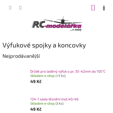
Přejít
NÁKUP
na
obsah
KOŠÍK
Výfukové spojky a koncovky
Nejprodávanější
Držák pro laděný výfuk o pr. 35-42mm do 105°C
Skladem e-shop
(>5 ks)
49 Kč
124-1 sada těsnění mot.40/46
Skladem e-shop
(3 ks)
49 Kč