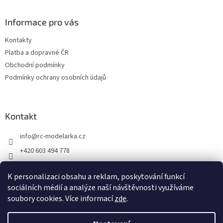
á
ý
p
p
a
Informace pro vás
i
t
s
Kontakty
í
u
Platba a dopravné ČR
Obchodní podmínky
Podmínky ochrany osobních údajů
Kontakt
info
@
rc-modelarka.cz
+420 603 494 778
Modelářské potřeby
K personalizaci obsahu a reklam, poskytování funkcí
jino_hk
sociálních médií a analýze naší návštěvnosti využíváme
soubory cookies. Více informací
zde
.
Vytvořil Shoptet