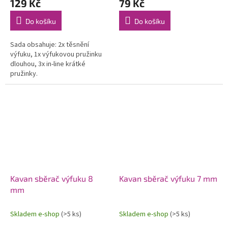
129 Kč
79 Kč
Do košíku
Do košíku
Sada obsahuje: 2x těsnění
výfuku, 1x výfukovou pružinku
dlouhou, 3x in-line krátké
pružinky.
Kavan sběrač výfuku 8
Kavan sběrač výfuku 7 mm
mm
Skladem e-shop
(>5 ks)
Skladem e-shop
(>5 ks)