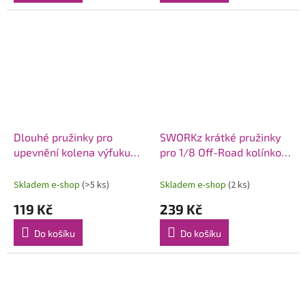
Dlouhé pružinky pro
SWORKz krátké pružinky
upevnění kolena výfuku
pro 1/8 Off-Road kolínko a
1/8 (2 ks.)
tlumič, 6 ks.
Skladem e-shop
(>5 ks)
Skladem e-shop
(2 ks)
119 Kč
239 Kč
Do košíku
Do košíku