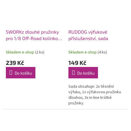
SWORKz dlouhé pružinky
RUDDOG výfukové
pro 1/8 Off-Road kolínko a
příslušenství, sada
spal. motor, 4 ks.
Skladem e-shop
(2 ks)
Skladem e-shop
(4 ks)
239 Kč
149 Kč
Do košíku
Do košíku
Sada obsahuje: 2x těsnění
výfuku, 1x výfukovou pružinku
dlouhou, 3x in-line krátké
pružinky.