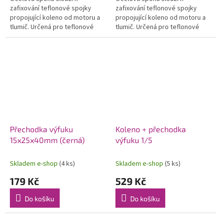
zafixování teflonové spojky
zafixování teflonové spojky
propojující koleno od motoru a
propojující koleno od motoru a
tlumič. Určená pro teflonové
tlumič. Určená pro teflonové
spojky s vnějším průměrem 36-
spojky s vnějším průměrem
38 mm.
25mm.
Přechodka výfuku
Koleno + přechodka
15x25x40mm (černá)
výfuku 1/5
Skladem e-shop
(4 ks)
Skladem e-shop
(5 ks)
179 Kč
529 Kč
Do košíku
Do košíku