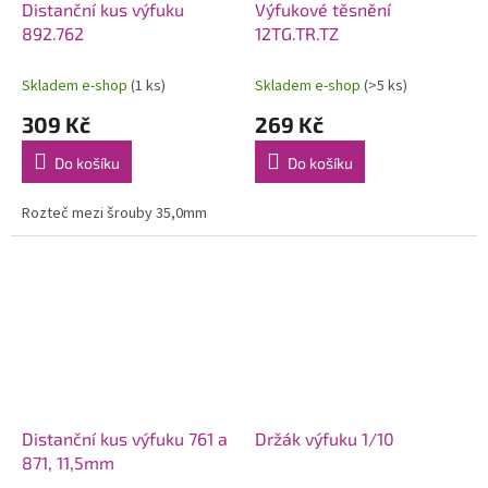
Distanční kus výfuku
Výfukové těsnění
892.762
12TG.TR.TZ
Skladem e-shop
(1 ks)
Skladem e-shop
(>5 ks)
309 Kč
269 Kč
Do košíku
Do košíku
Rozteč mezi šrouby 35,0mm
Distanční kus výfuku 761 a
Držák výfuku 1/10
871, 11,5mm