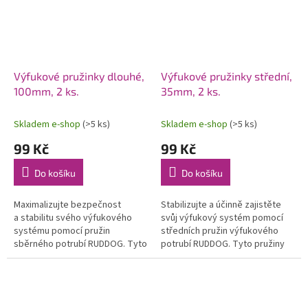
Výfukové pružinky dlouhé,
Výfukové pružinky střední,
100mm, 2 ks.
35mm, 2 ks.
Skladem e-shop
(>5 ks)
Skladem e-shop
(>5 ks)
99 Kč
99 Kč
Do košíku
Do košíku
Maximalizujte bezpečnost
Stabilizujte a účinně zajistěte
a stabilitu svého výfukového
svůj výfukový systém pomocí
systému pomocí pružin
středních pružin výfukového
sběrného potrubí RUDDOG. Tyto
potrubí RUDDOG. Tyto pružiny
pružiny o délce 100 mm
o délce 35 mm jsou optimálně
poskytují spolehlivé upevnění...
navrženy pro...