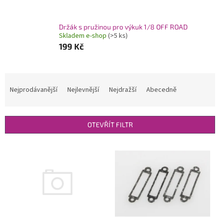
Držák s pružinou pro výkuk 1/8 OFF ROAD
Skladem e-shop
(>5 ks)
199 Kč
Ř
a
Nejprodávanější
Nejlevnější
Nejdražší
Abecedně
z
e
n
OTEVŘÍT FILTR
í
p
V
r
ý
o
p
d
i
u
s
k
p
t
r
ů