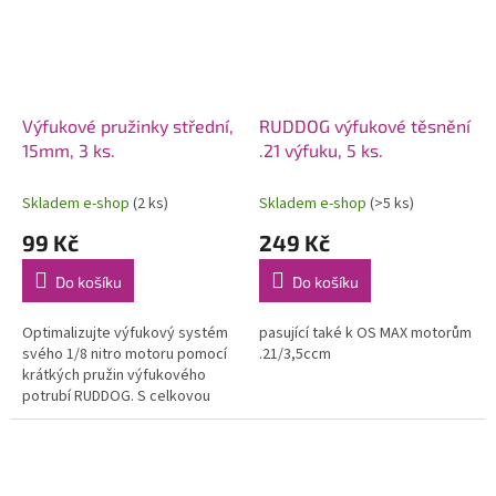
Výfukové pružinky střední,
RUDDOG výfukové těsnění
15mm, 3 ks.
.21 výfuku, 5 ks.
Skladem e-shop
(2 ks)
Skladem e-shop
(>5 ks)
99 Kč
249 Kč
Do košíku
Do košíku
Optimalizujte výfukový systém
pasující také k OS MAX motorům
svého 1/8 nitro motoru pomocí
.21/3,5ccm
krátkých pružin výfukového
potrubí RUDDOG. S celkovou
délkou 15 mm mají tyto pružiny
perfektní rozměry, které...