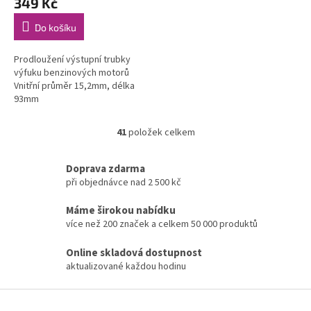
349 Kč
Do košíku
Prodloužení výstupní trubky
výfuku benzinových motorů
Vnitřní průměr 15,2mm, délka
93mm
41
položek celkem
O
v
l
Doprava zdarma
á
při objednávce nad 2 500 kč
d
a
Máme širokou nabídku
c
více než 200 značek a celkem 50 000 produktů
í
p
Online skladová dostupnost
r
aktualizované každou hodinu
v
k
Z
y
v