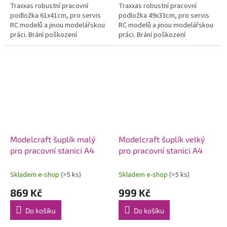
Traxxas robustní pracovní
Traxxas robustní pracovní
podložka 61x41cm, pro servis
podložka 49x33cm, pro servis
RC modelů a jinou modelářskou
RC modelů a jinou modelářskou
práci. Brání poškození
práci. Brání poškození
pracovního stolu, odolná vůči
pracovního stolu, odolná vůči
chemikáliím. Praktické
chemikáliím. Praktické
přihrádky,...
přihrádky,...
Modelcraft šuplík malý
Modelcraft šuplík velký
pro pracovní stanici A4
pro pracovní stanici A4
Skladem e-shop
(>5 ks)
Skladem e-shop
(>5 ks)
869 Kč
999 Kč
Do košíku
Do košíku