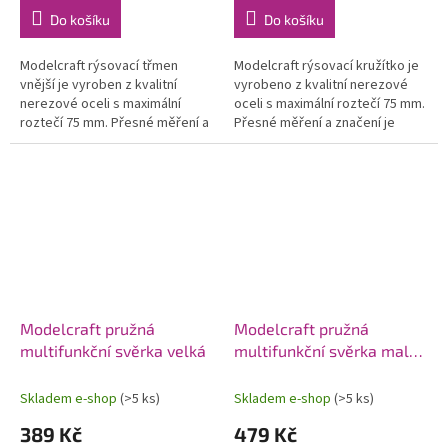
Do košíku
Do košíku
Modelcraft rýsovací třmen
Modelcraft rýsovací kružítko je
vnější je vyroben z kvalitní
vyrobeno z kvalitní nerezové
nerezové oceli s maximální
oceli s maximální roztečí 75 mm.
roztečí 75 mm. Přesné měření a
Přesné měření a značení je
značení je základem úspěchu při
základem úspěchu při pracích,
pracích, kde je vyžadována
kde je vyžadována větší...
větší...
Modelcraft pružná
Modelcraft pružná
multifunkční svěrka velká
multifunkční svěrka malá
(2ks)
Skladem e-shop
(>5 ks)
Skladem e-shop
(>5 ks)
389 Kč
479 Kč