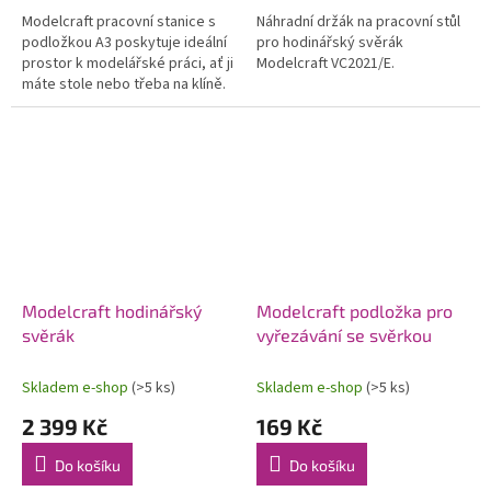
Modelcraft pracovní stanice s
Náhradní držák na pracovní stůl
podložkou A3 poskytuje ideální
pro hodinářský svěrák
prostor k modelářské práci, ať ji
Modelcraft VC2021/E.
máte stole nebo třeba na klíně.
K dispozici jsou i výřezy na
drobné nástroje,...
Modelcraft hodinářský
Modelcraft podložka pro
svěrák
vyřezávání se svěrkou
Skladem e-shop
(>5 ks)
Skladem e-shop
(>5 ks)
2 399 Kč
169 Kč
Do košíku
Do košíku