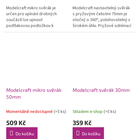
Modelcraft mikro svěrák je
Modelcraft nastavitelný svěrák
určen pro upínání drobných
s pryžovými čelistmi 75mm je
součástí lze upnout
otočný o 360°, polohovatelný v
podtlakovou podložkou k
širokém úhlu. Pryžové odnímací
běžnému stolu s hladkou
čelisti slouží k držení jemných
deskou. Svěrák lze polohovat,
předmětů. Svěrák se...
naplápět a otáčet....
Modelcraft mikro svěrák
Modelcraft svěrák 30mm
50mm
Momentálně nedostupné
(>5 ks)
Skladem e-shop
(>5 ks)
509 Kč
359 Kč
Do košíku
Do košíku