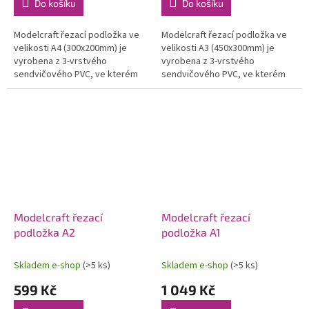
Do košíku
Do košíku
Modelcraft řezací podložka ve
Modelcraft řezací podložka ve
velikosti A4 (300x200mm) je
velikosti A3 (450x300mm) je
vyrobena z 3-vrstvého
vyrobena z 3-vrstvého
sendvičového PVC, ve kterém
sendvičového PVC, ve kterém
neznikají trhliny ani deformace.
neznikají trhliny ani deformace.
Protiskluzový povrch umožní
Protiskluzový povrch umožní
bezpečné...
bezpečné...
Modelcraft řezací
Modelcraft řezací
podložka A2
podložka A1
Skladem e-shop
(>5 ks)
Skladem e-shop
(>5 ks)
599 Kč
1 049 Kč