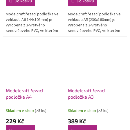
Do košíku
Do košíku
Modelcraft řezací podložka ve
Modelcraft řezací podložka ve
velikosti A6 144x105mm) je
velikosti A5 (230x160mm) je
vyrobena z 3-vrstvého
vyrobena z 3-vrstvého
sendvičového PVC, ve kterém
sendvičového PVC, ve kterém
neznikají trhliny ani deformace.
neznikají trhliny ani deformace.
Protiskluzový povrch umožní
Protiskluzový povrch umožní
bezpečné...
bezpečné...
Modelcraft řezací
Modelcraft řezací
podložka A4
podložka A3
Skladem e-shop
(>5 ks)
Skladem e-shop
(>5 ks)
229 Kč
389 Kč