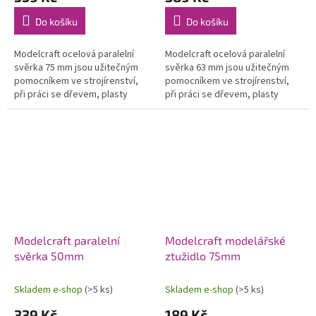
Do košíku
Do košíku
Modelcraft ocelová paralelní
Modelcraft ocelová paralelní
svěrka 75 mm jsou užitečným
svěrka 63 mm jsou užitečným
pomocníkem ve strojírenství,
pomocníkem ve strojírenství,
při práci se dřevem, plasty
při práci se dřevem, plasty
apod. Díky dvěma stavitelným
apod. Díky dvěma stavitelným
šroubům lze nastavit rozměr a...
šroubům lze nastavit rozměr a...
Modelcraft paralelní
Modelcraft modelářské
svěrka 50mm
ztužidlo 75mm
Skladem e-shop
(>5 ks)
Skladem e-shop
(>5 ks)
339 Kč
189 Kč