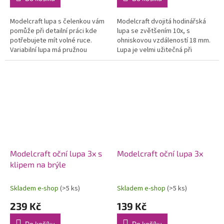
Modelcraft lupa s čelenkou vám
Modelcraft dvojitá hodinářská
pomůže při detailní práci kde
lupa se zvětšením 10x, s
potřebujete mít volné ruce.
ohniskovou vzdáleností 18 mm.
Variabilní lupa má pružnou
Lupa je velmi užitečná při
čelenku na každou velikost
zkoumání známek, šperků nebo
hlavy, je odklápěcí a v balení...
drahých kamenů a čehokoli...
Modelcraft oční lupa 3x s
Modelcraft oční lupa 3x
klipem na brýle
Skladem e-shop
(>5 ks)
Skladem e-shop
(>5 ks)
239 Kč
139 Kč
Do košíku
Do košíku