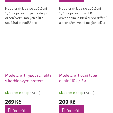
Modelcraft lupa se zvětšením
Modelcraft lupa se zvětšením
1,75x s pinzetou je ideální pro
1,75x s pinzetou a LED
držení velmi malých dílů a
osvětlením je ideální pro držení
součástí. Rovněž pro
a prohlížení velmi malých dílů a
odstraňování drobných třísek a
součástí. Rovněž pro
navlékání nitě do jehly. Průměr
odstraňování drobných třísek
lupy...
a...
Modelcraft rýsovací jehla
Modelcraft oční lupa
s karbidovým hrotem
duální 10x / 3x
Skladem e-shop
(>5 ks)
Skladem e-shop
(>5 ks)
269 Kč
209 Kč
Do košíku
Do košíku