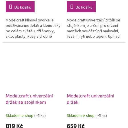
Do košíku
Do košíku
Modelcraft klínová svorka je
Modelcraft univerzální držák se
používána modeláři a klenotníky
stojánkem je určen pro držení
po celém světě. Drží šperky,
menších součástí při malování,
sklo, plasty, kovy a drobné
řezání, rytí nebo lepení. Upínací
součásti při malování, leštění,
hlava o průměru 50 mm může
vrtání, lepení apodobně....
být odstraněna ze...
Modelcraft univerzální
Modelcraft univerzální
držák se stojánkem
držák
Skladem e-shop
(>5 ks)
Skladem e-shop
(>5 ks)
819 Kč
659 Kč