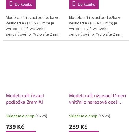
Do košíku
Do košíku
Modelcraft řezací podložka ve
Modelcraft řezací podložka ve
velikosti A3 (450x300mm) je
velikosti A2 (600x450mm) je
vyrobena z 3-vrstvého
vyrobena z 3-vrstvého
sendvičového PVC o síle 2mm,
sendvičového PVC o síle 2mm,
ve kterém neznikají trhliny ani
ve kterém neznikají trhliny ani
deformace. Protiskluzový
deformace. Protiskluzový
povrch...
povrch...
Modelcraft řezací
Modelcraft rýsovací třmen
podložka 2mm A1
vnitřní z nerezové oceli
75mm
Skladem e-shop
(>5 ks)
Skladem e-shop
(>5 ks)
739 Kč
239 Kč