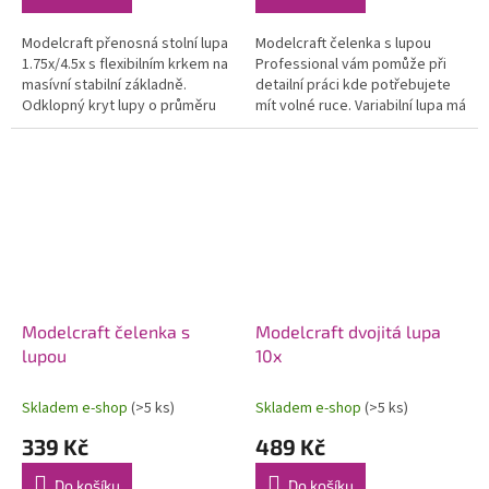
Modelcraft přenosná stolní lupa
Modelcraft čelenka s lupou
1.75x/4.5x s flexibilním krkem na
Professional vám pomůže při
masívní stabilní základně.
detailní práci kde potřebujete
Odklopný kryt lupy o průměru
mít volné ruce. Variabilní lupa má
čočky 110mm, zvětšení 3
pružnou čelenku na každou
dioptrie, vsazená lupa 14...
velikost hlavy, je odklápěcí a...
Modelcraft čelenka s
Modelcraft dvojitá lupa
lupou
10x
Skladem e-shop
(>5 ks)
Skladem e-shop
(>5 ks)
339 Kč
489 Kč
Do košíku
Do košíku