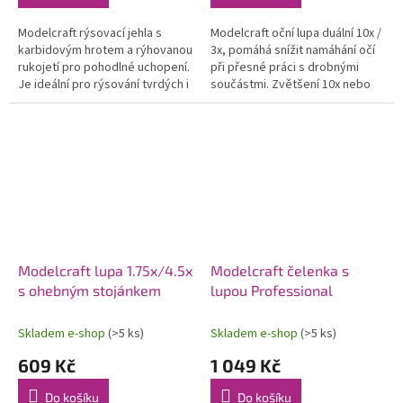
Modelcraft rýsovací jehla s
Modelcraft oční lupa duální 10x /
karbidovým hrotem a rýhovanou
3x, pomáhá snížit namáhání očí
rukojetí pro pohodlné uchopení.
při přesné práci s drobnými
Je ideální pro rýsování tvrdých i
součástmi. Zvětšení 10x nebo
měkkých materiálů, stejně jako
při odstranění malého objektivu
plastů a dřeva. Délka...
3x. Délka 42mm, průměr...
Modelcraft lupa 1.75x/4.5x
Modelcraft čelenka s
s ohebným stojánkem
lupou Professional
Skladem e-shop
(>5 ks)
Skladem e-shop
(>5 ks)
609 Kč
1 049 Kč
Do košíku
Do košíku