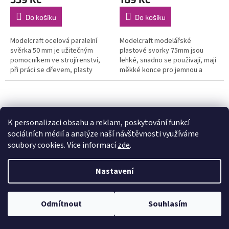
Do košíku
Do košíku
Modelcraft ocelová paralelní
Modelcraft modelářské
svěrka 50 mm je užitečným
plastové svorky 75mm jsou
pomocníkem ve strojírenství,
lehké, snadno se používají, mají
při práci se dřevem, plasty
měkké konce pro jemnou a
apod. Díky dvěma stavitelným
precizní práci. Jsou nezbytné
šroubům lze nastavit rozměr a
pro všechny kutily. Max.
přesné...
rozevření je 75mm.
K personalizaci obsahu a reklam, poskytování funkcí
sociálních médií a analýze naší návštěvnosti využíváme
soubory cookies. Více informací
zde
.
Nastavení
Modelcraft modelářská
Modelcraft modelářské
ztužidlo 50mm
ztužidlo 25mm
Odmítnout
Souhlasím
Skladem e-shop
(>5 ks)
Skladem e-shop
(>5 ks)