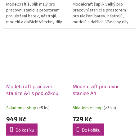
Modelcraft šuplík malý pro
Modelcraft šuplík velký pro
pracovní stanici s prostorem
pracovní stanici s prostorem
pro uložení barev, nástrojů,
pro uložení barev, nástrojů,
modelů a dalších! Všechny díly
modelů a dalších! Všechny díly
se zasunou do sebe bez
se zasunou do sebe bez
potřeby lepidla. Navíc zásuvky
potřeby lepidla. Navíc zásuvky
lze...
lze...
Modelcraft pracovní
Modelcraft pracovní
stanice A4 s podložkou
stanice A4
Skladem e-shop
(>5 ks)
Skladem e-shop
(>5 ks)
949 Kč
729 Kč
Do košíku
Do košíku