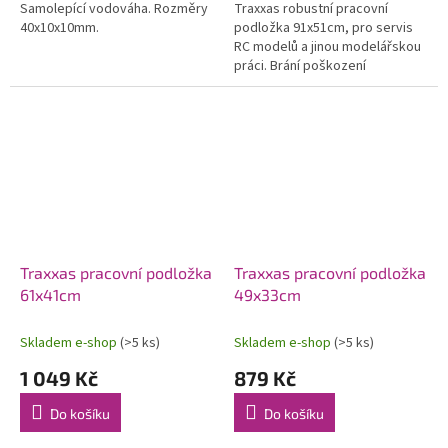
Samolepící vodováha. Rozměry
Traxxas robustní pracovní
40x10x10mm.
podložka 91x51cm, pro servis
RC modelů a jinou modelářskou
práci. Brání poškození
pracovního stolu, odolná vůči
chemikáliím. Praktické přihrádky
pro...
Traxxas pracovní podložka
Traxxas pracovní podložka
61x41cm
49x33cm
Skladem e-shop
(>5 ks)
Skladem e-shop
(>5 ks)
1 049 Kč
879 Kč
Do košíku
Do košíku