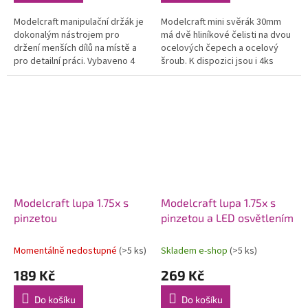
Modelcraft manipulační držák je
Modelcraft mini svěrák 30mm
dokonalým nástrojem pro
má dvě hliníkové čelisti na dvou
držení menších dílů na místě a
ocelových čepech a ocelový
pro detailní práci. Vybaveno 4
šroub. K dispozici jsou i 4ks
nylonovými neotlačujícími
nylonové upínací čepy, které
úchyty které jdou roztáhnout
jsou k upínanému kusu šetrné....
na...
Modelcraft lupa 1.75x s
Modelcraft lupa 1.75x s
pinzetou
pinzetou a LED osvětlením
Momentálně nedostupné
(>5 ks)
Skladem e-shop
(>5 ks)
189 Kč
269 Kč
Do košíku
Do košíku