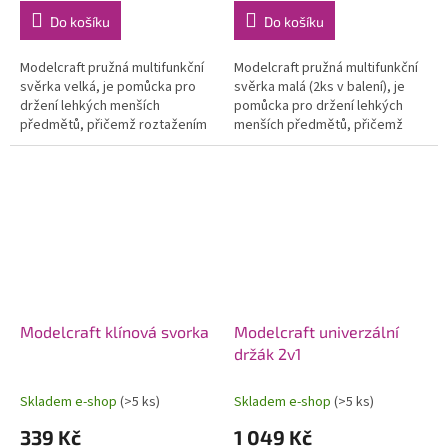
Do košíku
Do košíku
Modelcraft pružná multifunkční
Modelcraft pružná multifunkční
svěrka velká, je pomůcka pro
svěrka malá (2ks v balení), je
držení lehkých menších
pomůcka pro držení lehkých
předmětů, přičemž roztažením
menších předmětů, přičemž
ramen lze nastavit rozměr i sílu
roztažením ramen lze nastavit
přítlaku. Pružná spojka je z...
rozměr i sílu přítlaku. Pružná...
Modelcraft klínová svorka
Modelcraft univerzální
držák 2v1
Skladem e-shop
(>5 ks)
Skladem e-shop
(>5 ks)
339 Kč
1 049 Kč