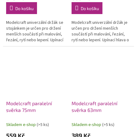
Do košíku
Do košíku
Modelcraft univerzální držák se
Modelcraft univerzální držák je
stojánkem je určen pro držení
určen pro držení menších
menších součástí při malování,
součástí při malování, řezání,
řezání, rytí nebo lepení. Upínací
rytí nebo lepení. Upínací hlava o
hlava o průměru 50 mm může
průměru 50 mm může být
být odstraněna ze...
odstraněna ze základny a v...
Modelcraft paralelní
Modelcraft paralelní
svěrka 75mm
svěrka 63mm
Skladem e-shop
(>5 ks)
Skladem e-shop
(>5 ks)
559 Kč
389 Kč