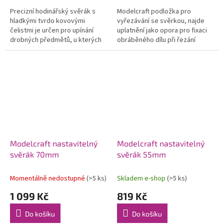
Precizní hodinářský svěrák s
Modelcraft podložka pro
hladkými tvrdo kovovými
vyřezávání se svěrkou, najde
čelistmi je určen pro upínání
uplatnění jako opora pro fixaci
drobných předmětů, u kterých
obráběného dílu při řezání
nesmí dojít k poškození povrchu
lupénkovou pilkou, pilování,
či deformaci. Čelisti mají
vrtání atd. Podložka je z bloku...
rozměr...
Modelcraft nastavitelný
Modelcraft nastavitelný
svěrák 70mm
svěrák 55mm
Momentálně nedostupné
(>5 ks)
Skladem e-shop
(>5 ks)
1 099 Kč
819 Kč
Do košíku
Do košíku