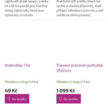
Lightcraft držák lampy, svěrka
Praktické LED světlo, které lze
na stůl lze použít pro všechny
rychle a snadno připevnit, stačí
lampy Lightcraft, které jsou
přilepit základnu k povrchu a dát
vybaveny svorkami.
světlo na místo pomocí
magnetického připojení. 28 LED
diod, teplá až studená...
Vodováha, 1 ks.
Traxxas pracovní podložka
91x51cm
Skladem e-shop
(>5 ks)
Skladem e-shop
(>5 ks)
49 Kč
1 099 Kč
Do košíku
Do košíku