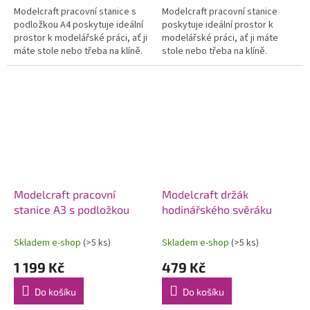
Modelcraft pracovní stanice s
Modelcraft pracovní stanice
podložkou A4 poskytuje ideální
poskytuje ideální prostor k
prostor k modelářské práci, ať ji
modelářské práci, ať ji máte
máte stole nebo třeba na klíně.
stole nebo třeba na klíně.
Rozměry 305x290x95mm, k
Rozměry 305x290x95mm, k
dispozici jsou i výřezy na...
dispozici jsou i výřezy na
drobné...
Modelcraft pracovní
Modelcraft držák
stanice A3 s podložkou
hodinářského svěráku
Skladem e-shop
(>5 ks)
Skladem e-shop
(>5 ks)
1 199 Kč
479 Kč
Do košíku
Do košíku