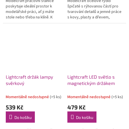
Modelcraft pracovní stanice
Modelcraft ocelové rydlo
poskytuje ideální prostor k
špičaté s rýhovanou částí pro
modelářské práci, ať ji máte
tvarování detailů a jemné práce
stole nebo třeba na klíně. K
s kovy, plasty a dřevem,
dispozici jsou i výřezy na
laminátem apod. Délka 155 mm.
drobné nástroje a pomůcky. Lze
do ní...
Lightcraft držák lampy
Lightcraft LED světlo s
svěrkový
magnetickým držákem
Momentálně nedostupné
(>5 ks)
Momentálně nedostupné
(>5 ks)
539 Kč
479 Kč
Do košíku
Do košíku