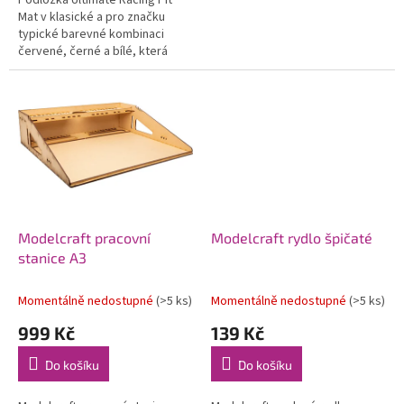
Podložka Ultimate Racing Pit
Mat v klasické a pro značku
typické barevné kombinaci
červené, černé a bílé, která
nabízí stylovou a funkční
pracovní plochu pro...
Modelcraft pracovní
Modelcraft rydlo špičaté
stanice A3
Momentálně nedostupné
(>5 ks)
Momentálně nedostupné
(>5 ks)
999 Kč
139 Kč
Do košíku
Do košíku