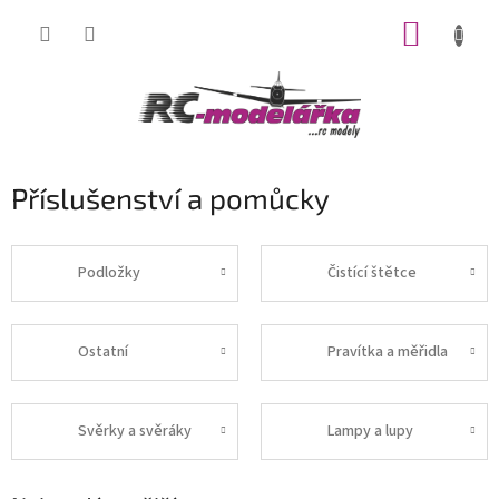
Přejít
NÁKUP
na
obsah
KOŠÍK
Příslušenství a pomůcky
Podložky
Čistící štětce
Ostatní
Pravítka a měřidla
Svěrky a svěráky
Lampy a lupy