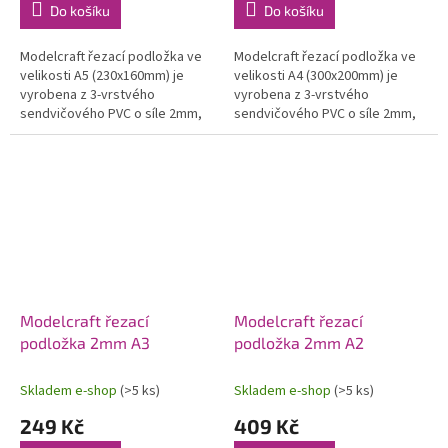
Do košíku
Do košíku
Modelcraft řezací podložka ve
Modelcraft řezací podložka ve
velikosti A5 (230x160mm) je
velikosti A4 (300x200mm) je
vyrobena z 3-vrstvého
vyrobena z 3-vrstvého
sendvičového PVC o síle 2mm,
sendvičového PVC o síle 2mm,
ve kterém neznikají trhliny ani
ve kterém neznikají trhliny ani
deformace. Protiskluzový
deformace. Protiskluzový
povrch...
povrch...
Modelcraft řezací
Modelcraft řezací
podložka 2mm A3
podložka 2mm A2
Skladem e-shop
(>5 ks)
Skladem e-shop
(>5 ks)
249 Kč
409 Kč