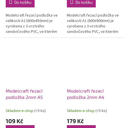
Do košíku
Do košíku
Modelcraft řezací podložka ve
Modelcraft řezací podložka ve
velikosti A2 (600x450mm) je
velikosti A1 (600x900mm) je
vyrobena z 3-vrstvého
vyrobena z 3-vrstvého
sendvičového PVC, ve kterém
sendvičového PVC, ve kterém
neznikají trhliny ani deformace.
neznikají trhliny ani deformace.
Protiskluzový povrch umožní
Protiskluzový povrch umožní
bezpečné...
bezpečné...
Modelcraft řezací
Modelcraft řezací
podložka 2mm A5
podložka 2mm A4
Skladem e-shop
(>5 ks)
Skladem e-shop
(>5 ks)
109 Kč
179 Kč