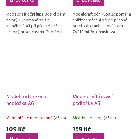
Modelcraft oční lupa 3x s klipem
Modelcraft oční lupa 3x pomáhá
na brýle, pomáhá snížit
snížit namáhání očí při přesné
namáhání očí při přesné práci s
práci s drobnými součástmi.
drobnými součástmi. Zvětšení
Zvětšení 3x, ohnisková
3x, ohnisková vzdálenost 87mm.
vzdálenost 87mm. Délka 40mm,
Délka 40mm, průměr 30mm....
průměr 30mm. hmotnost 7g.
Modelcraft řezací
Modelcraft řezací
podložka A6
podložka A5
Momentálně nedostupné
(>5 ks)
Skladem e-shop
(>5 ks)
109 Kč
159 Kč