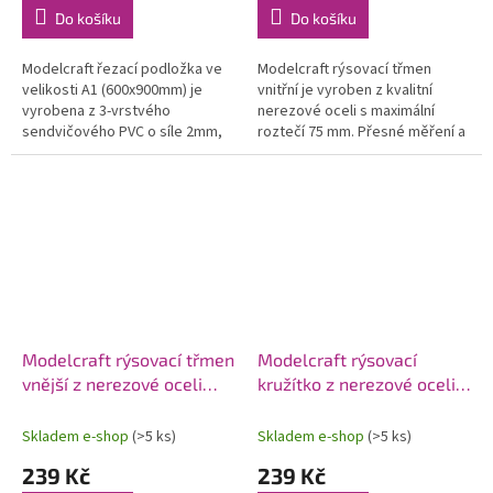
Do košíku
Do košíku
Modelcraft řezací podložka ve
Modelcraft rýsovací třmen
velikosti A1 (600x900mm) je
vnitřní je vyroben z kvalitní
vyrobena z 3-vrstvého
nerezové oceli s maximální
sendvičového PVC o síle 2mm,
roztečí 75 mm. Přesné měření a
ve kterém neznikají trhliny ani
značení je základem úspěchu při
deformace. Protiskluzový
pracích, kde je vyžadována...
povrch...
Modelcraft rýsovací třmen
Modelcraft rýsovací
vnější z nerezové oceli
kružítko z nerezové oceli
75mm
75mm
Skladem e-shop
(>5 ks)
Skladem e-shop
(>5 ks)
239 Kč
239 Kč