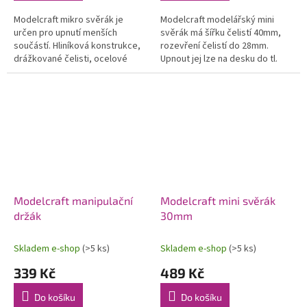
Modelcraft mikro svěrák je
Modelcraft modelářský mini
určen pro upnutí menších
svěrák má šířku čelistí 40mm,
součástí. Hliníková konstrukce,
rozevření čelistí do 28mm.
drážkované čelisti, ocelové
Upnout jej lze na desku do tl.
šrouby, upevnění na desku do tl.
20mm. Slouží pro zajištění
25mm. Šířka čelistí 60mm,...
drobných předmětů při práci,
např....
Modelcraft manipulační
Modelcraft mini svěrák
držák
30mm
Skladem e-shop
(>5 ks)
Skladem e-shop
(>5 ks)
339 Kč
489 Kč
Do košíku
Do košíku