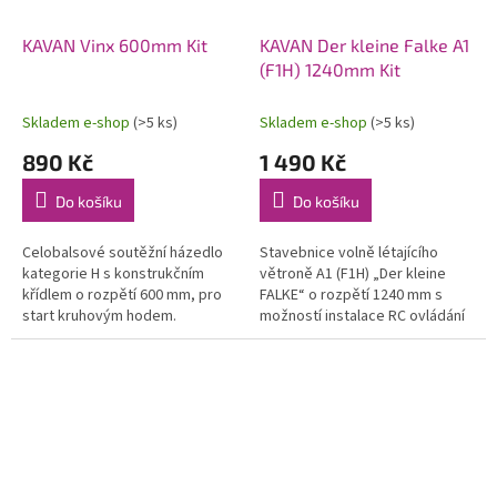
KAVAN Vinx 600mm Kit
KAVAN Der kleine Falke A1
(F1H) 1240mm Kit
Skladem e-shop
(>5 ks)
Skladem e-shop
(>5 ks)
890 Kč
1 490 Kč
Do košíku
Do košíku
Celobalsové soutěžní házedlo
Stavebnice volně létajícího
kategorie H s konstrukčním
větroně A1 (F1H) „Der kleine
křídlem o rozpětí 600 mm, pro
FALKE“ o rozpětí 1240 mm s
start kruhovým hodem.
možností instalace RC ovládání
Stavebnice v rozsypu s CNC
a pohonné jednotky s
vyřezávanými díly a uhlíkovým
elektromotorem. Celobalsový
ocasním...
model z...