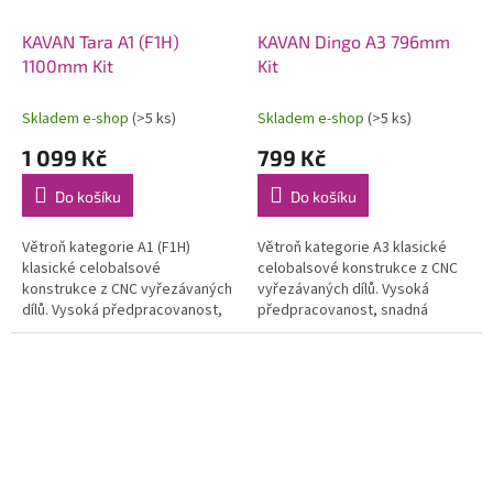
KAVAN Tara A1 (F1H)
KAVAN Dingo A3 796mm
1100mm Kit
Kit
Skladem e-shop
(>5 ks)
Skladem e-shop
(>5 ks)
1 099 Kč
799 Kč
Do košíku
Do košíku
Větroň kategorie A1 (F1H)
Větroň kategorie A3 klasické
klasické celobalsové
celobalsové konstrukce z CNC
konstrukce z CNC vyřezávaných
vyřezávaných dílů. Vysoká
dílů. Vysoká předpracovanost,
předpracovanost, snadná
snadná stavba, výborné letové
stavba, výborné letové
vlastnosti. Ideální jako první
vlastnosti. Ideální jako první
"dospělý"...
"dospělý" model...