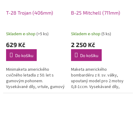
T-28 Trojan (406mm)
B-25 Mitchell (711mm)
Skladem e-shop
(>5 ks)
Skladem e-shop
(5 ks)
629 Kč
2 250 Kč
Do košíku
Do košíku
Minimaketa amerického
Maketa amerického
cvičného letadla z 50. let s
bombardéru z II. sv. války,
gumovým pohonem.
upoutaný model pro 2 motoy
Vysekávané díly, vrtule, gumový
0,8-1ccm. Vysekávané díly,
svazek a potah. materiál.
vrtule, a potahový materiál.
Rozpětí 406 mm.
Rozpětí 711 mm. Vhodná pro
konverzi na RC...