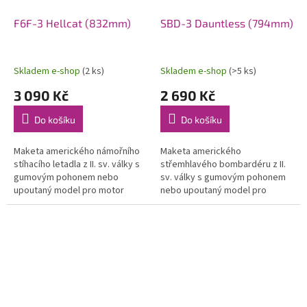
F6F-3 Hellcat (832mm)
SBD-3 Dauntless (794mm)
Skladem e-shop
(2 ks)
Skladem e-shop
(>5 ks)
3 090 Kč
2 690 Kč
Do košíku
Do košíku
Maketa amerického námořního
Maketa amerického
stíhacího letadla z II. sv. války s
střemhlavého bombardéru z II.
gumovým pohonem nebo
sv. války s gumovým pohonem
upoutaný model pro motor
nebo upoutaný model pro
1,5ccm. Vysekávané díly.
motor 1,5ccm. Vysekávané díly.
Rozpětí 832 mm. Vhodná pro
Rozpětí 794 mm. Vhodná pro
konverzi na RC...
konverzi na RC...