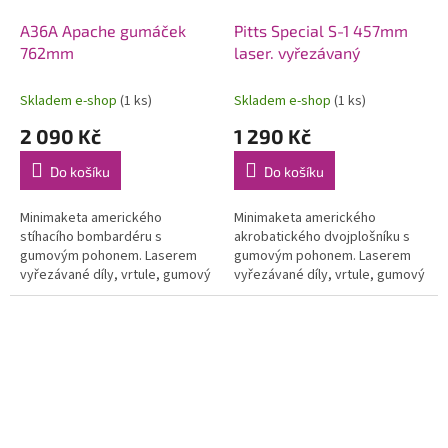
A36A Apache gumáček
Pitts Special S-1 457mm
762mm
laser. vyřezávaný
Skladem e-shop
(1 ks)
Skladem e-shop
(1 ks)
2 090 Kč
1 290 Kč
Do košíku
Do košíku
Minimaketa amerického
Minimaketa amerického
stíhacího bombardéru s
akrobatického dvojplošníku s
gumovým pohonem. Laserem
gumovým pohonem. Laserem
vyřezávané díly, vrtule, gumový
vyřezávané díly, vrtule, gumový
svazek a potah. materiál.
svazek a potah. materiál.
Rozpětí 762 mm.
Rozpětí 457 mm.