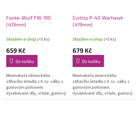
Focke-Wulf FW-190
Curtiss P-40 Warhawk
(419mm)
(419mm)
Skladem e-shop
(>5 ks)
Skladem e-shop
(>5 ks)
659 Kč
679 Kč
Do košíku
Do košíku
Minimaketa německého
Minimaketa amerického
stíhacího letadla z II. sv. války s
stíhacího letadla z II. sv. války s
gumovým pohonem.
gumovým pohonem.
Vysekávané díly, vrtule, gumový
Vysekávané díly, vrtule, gumový
svazek a potah. materiál.
svazek a potah. materiál.
Rozpětí 419 mm.
Rozpětí 419 mm.