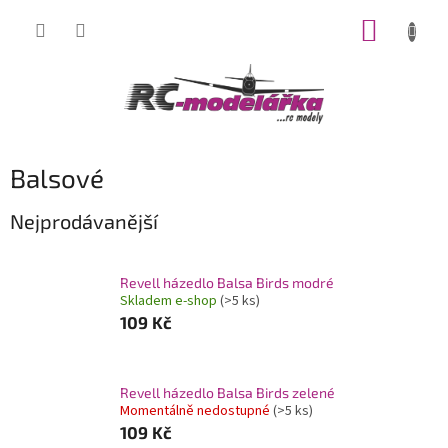
Přejít
NÁKUP
na
obsah
KOŠÍK
Balsové
Nejprodávanější
Revell házedlo Balsa Birds modré
Skladem e-shop
(>5 ks)
109 Kč
Revell házedlo Balsa Birds zelené
Momentálně nedostupné
(>5 ks)
109 Kč