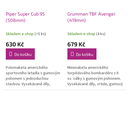
Piper Super Cub 95
Grumman TBF Avenger
(508mm)
(419mm)
Skladem e-shop
(>5 ks)
Skladem e-shop
(4 ks)
630 Kč
679 Kč
Do košíku
Do košíku
Polomaketa amerického
Minimaketa amerického
sportovního letadla s gumovým
torpédového bombardéru z II.
pohonem s jednoduchou
sv. války s gumovým pohonem.
stavbou. Vysekávané díly,
Vysekávané díly, vrtule, gumový
vrtule, gumový svazek a potah.
svazek a potah. materiál.
materiál. Rozpětí 508 mm.
Rozpětí 419 mm.