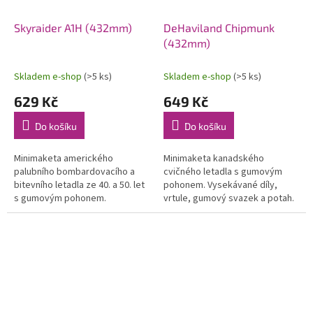
Skyraider A1H (432mm)
DeHaviland Chipmunk
(432mm)
Skladem e-shop
(>5 ks)
Skladem e-shop
(>5 ks)
629 Kč
649 Kč
Do košíku
Do košíku
Minimaketa amerického
Minimaketa kanadského
palubního bombardovacího a
cvičného letadla s gumovým
bitevního letadla ze 40. a 50. let
pohonem. Vysekávané díly,
s gumovým pohonem.
vrtule, gumový svazek a potah.
Vysekávané díly, vrtule, gumový
materiál. Rozpětí 432 mm.
svazek a potah. materiál.
Rozpětí 432 mm.