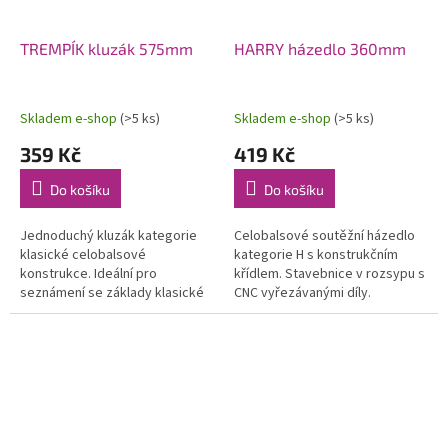
TREMPÍK kluzák 575mm
HARRY házedlo 360mm
Skladem e-shop
(>5 ks)
Skladem e-shop
(>5 ks)
359 Kč
419 Kč
Do košíku
Do košíku
Jednoduchý kluzák kategorie
Celobalsové soutěžní házedlo
klasické celobalsové
kategorie H s konstrukčním
konstrukce. Ideální pro
křídlem. Stavebnice v rozsypu s
seznámení se základy klasické
CNC vyřezávanými díly.
stavby modelů letadel.