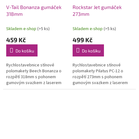
V-Tail Bonanza gumáček
Rockstar Jet gumáček
318mm
273mm
Skladem e-shop
(>5 ks)
Skladem e-shop
(>5 ks)
459 Kč
499 Kč
Do košíku
Do košíku
Rychlostavebnice stínové
Rychlostavebnice stínové
polomakety Beech Bonanza o
polomakety Pilatus PC-12 o
rozpětí 318mm s pohonem
rozpětí 273mm s pohonem
gumovým svazkem z laserem
gumovým svazkem z laserem
vyřezávaných balsových dílů.
vyřezávaných balsových dílů.
Konstrukční křídlo s potahem
Konstrukční křídlo s potahem
potištěnou...
potištěnou...