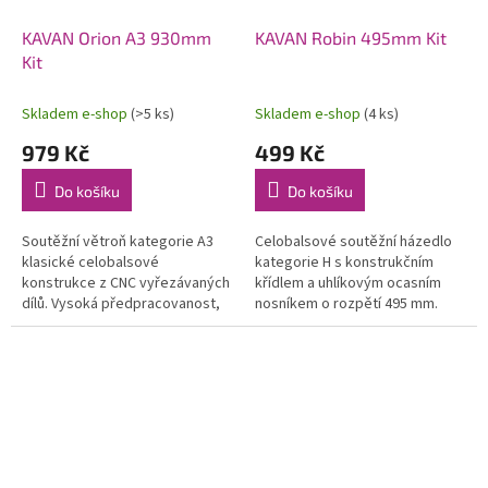
KAVAN Orion A3 930mm
KAVAN Robin 495mm Kit
Kit
Skladem e-shop
(>5 ks)
Skladem e-shop
(4 ks)
979 Kč
499 Kč
Do košíku
Do košíku
Soutěžní větroň kategorie A3
Celobalsové soutěžní házedlo
klasické celobalsové
kategorie H s konstrukčním
konstrukce z CNC vyřezávaných
křídlem a uhlíkovým ocasním
dílů. Vysoká předpracovanost,
nosníkem o rozpětí 495 mm.
snadná stavba, výborné letové
Stavebnice v rozsypu s CNC
vlastnosti. Ideální jako první...
vyřezávanými díly, vč.
potahového papíru.