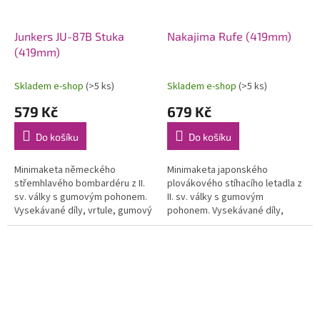
Junkers JU-87B Stuka
Nakajima Rufe (419mm)
(419mm)
Skladem e-shop
(>5 ks)
Skladem e-shop
(>5 ks)
579 Kč
679 Kč
Do košíku
Do košíku
Minimaketa německého
Minimaketa japonského
střemhlavého bombardéru z II.
plovákového stíhacího letadla z
sv. války s gumovým pohonem.
II. sv. války s gumovým
Vysekávané díly, vrtule, gumový
pohonem. Vysekávané díly,
svazek a potah. materiál.
vrtule, gumový svazek a potah.
Rozpětí 419 mm.
materiál. Rozpětí 419 mm.