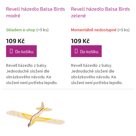
o
d
Revell házedlo Balsa Birds
Revell házedlo Balsa Birds
u
modré
zelené
k
t
Skladem e-shop
(>5 ks)
Momentálně nedostupné
(>5 ks)
ů
109 Kč
109 Kč
Do košíku
Do košíku
Revell házedlo z balsy.
Revell házedlo z balsy.
Jednoduché složení dle
Jednoduché složení dle
obrázkového návodu. Ke
obrázkového návodu. Ke
složení není potřeba lepidlo.
složení není potřeba lepidlo.
Doporučujeme, aby model
Doporučujeme, aby model
sestavila dospělá osoba. Model
sestavila dospělá osoba. Model
je křehký! Barva modrá.
je křehký! Barva zelená.