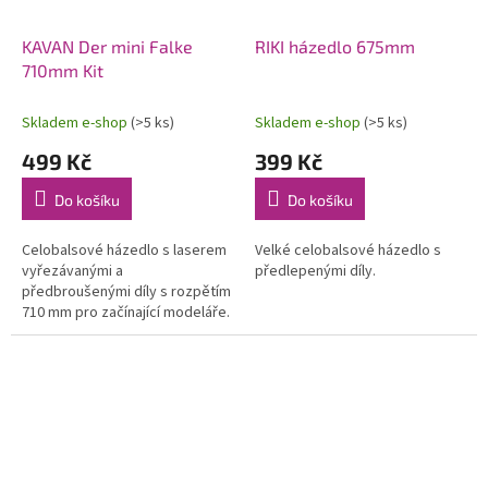
KAVAN Der mini Falke
RIKI házedlo 675mm
710mm Kit
Skladem e-shop
(>5 ks)
Skladem e-shop
(>5 ks)
499 Kč
399 Kč
Do košíku
Do košíku
Celobalsové házedlo s laserem
Velké celobalsové házedlo s
vyřezávanými a
předlepenými díly.
předbroušenými díly s rozpětím
710 mm pro začínající modeláře.
Ideální jako první stavebnice pro
seznámení se základy stavby
modelů...