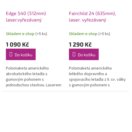
Edge 540 (512mm)
Fairchild 24 (635mm),
laser.vyřezávaný
laser. vyřezávaný
Skladem e-shop
(>5 ks)
Skladem e-shop
(>5 ks)
1 090 Kč
1 290 Kč
Do košíku
Do košíku
Polomaketa amerického
Polomaketa amerického
akrobatického letadla s
lehkého dopravního a
gumovým pohonem s
spojovacího letadla z II. sv. války
jednoduchou stavbou. Laserem
s gumovým pohonem s
vyřezávané díly, vrtule, gumový
jednoduchou stavbou. Nyní nově
svazek a potah. materiál.
laserem vyřezávané díly, vrtule,
Rozpětí 512 mm.
gumový svazek...