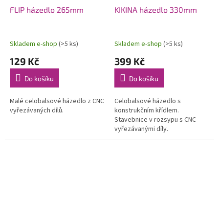
FLIP házedlo 265mm
KIKINA házedlo 330mm
Skladem e-shop
(>5 ks)
Skladem e-shop
(>5 ks)
129 Kč
399 Kč
Do košíku
Do košíku
Malé celobalsové házedlo z CNC
Celobalsové házedlo s
vyřezávaných dílů.
konstrukčním křídlem.
Stavebnice v rozsypu s CNC
vyřezávanými díly.