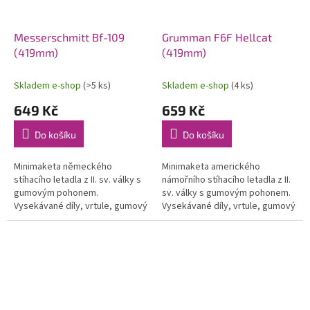
Messerschmitt Bf-109
Grumman F6F Hellcat
(419mm)
(419mm)
Skladem e-shop
(>5 ks)
Skladem e-shop
(4 ks)
649 Kč
659 Kč
Do košíku
Do košíku
Minimaketa německého
Minimaketa amerického
stíhacího letadla z II. sv. války s
námořního stíhacího letadla z II.
gumovým pohonem.
sv. války s gumovým pohonem.
Vysekávané díly, vrtule, gumový
Vysekávané díly, vrtule, gumový
svazek a potah. materiál.
svazek a potah. materiál.
Rozpětí 419 mm.
Rozpětí 419 mm.