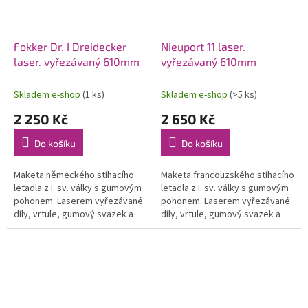
Fokker Dr. I Dreidecker
Nieuport 11 laser.
laser. vyřezávaný 610mm
vyřezávaný 610mm
Skladem e-shop
(1 ks)
Skladem e-shop
(>5 ks)
2 250 Kč
2 650 Kč
Do košíku
Do košíku
Maketa německého stíhacího
Maketa francouzského stíhacího
letadla z I. sv. války s gumovým
letadla z I. sv. války s gumovým
pohonem. Laserem vyřezávané
pohonem. Laserem vyřezávané
díly, vrtule, gumový svazek a
díly, vrtule, gumový svazek a
potah. ateriál. Rozpětí 610 mm.
potah. materiál. Rozpětí 610
Vhodný pro konverzi na RC...
mm. Vhodný pro konverzi na...