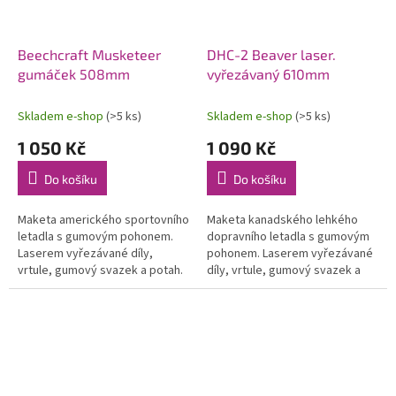
Beechcraft Musketeer
DHC-2 Beaver laser.
gumáček 508mm
vyřezávaný 610mm
Skladem e-shop
(>5 ks)
Skladem e-shop
(>5 ks)
1 050 Kč
1 090 Kč
Do košíku
Do košíku
Maketa amerického sportovního
Maketa kanadského lehkého
letadla s gumovým pohonem.
dopravního letadla s gumovým
Laserem vyřezávané díly,
pohonem. Laserem vyřezávané
vrtule, gumový svazek a potah.
díly, vrtule, gumový svazek a
materiál. Rozpětí 508 mm.
potah. materiál. Rozpětí 610
Vhodná pro konverzi na RC
mm. Vhodná pro konverzi na RC
elektru.
elektru.