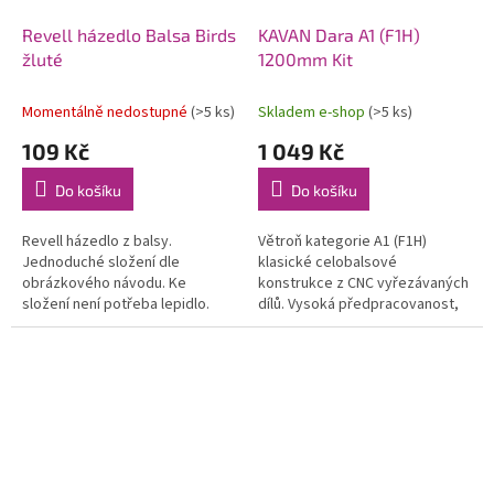
Revell házedlo Balsa Birds
KAVAN Dara A1 (F1H)
žluté
1200mm Kit
Momentálně nedostupné
(>5 ks)
Skladem e-shop
(>5 ks)
109 Kč
1 049 Kč
Do košíku
Do košíku
Revell házedlo z balsy.
Větroň kategorie A1 (F1H)
Jednoduché složení dle
klasické celobalsové
obrázkového návodu. Ke
konstrukce z CNC vyřezávaných
složení není potřeba lepidlo.
dílů. Vysoká předpracovanost,
Doporučujeme, aby model
snadná stavba, výborné letové
sestavila dospělá osoba. Model
vlastnosti. Ideální jako první
je křehký! Barva žlutá.
"dospělý"...