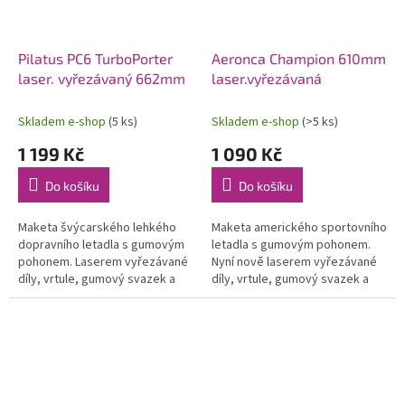
Pilatus PC6 TurboPorter
Aeronca Champion 610mm
laser. vyřezávaný 662mm
laser.vyřezávaná
Skladem e-shop
(5 ks)
Skladem e-shop
(>5 ks)
1 199 Kč
1 090 Kč
Do košíku
Do košíku
Maketa švýcarského lehkého
Maketa amerického sportovního
dopravního letadla s gumovým
letadla s gumovým pohonem.
pohonem. Laserem vyřezávané
Nyní nově laserem vyřezávané
díly, vrtule, gumový svazek a
díly, vrtule, gumový svazek a
potah. materiál. Rozpětí 662
potah. materiál. Rozpětí 610
mm. Vhodná pro konverzi na
mm. Vhodná pro konverzi na
RC...
RC...