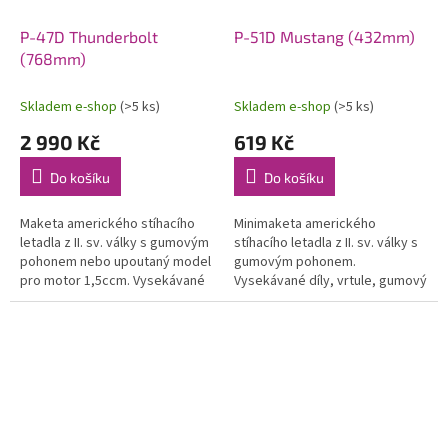
P-47D Thunderbolt
P-51D Mustang (432mm)
(768mm)
Skladem e-shop
(>5 ks)
Skladem e-shop
(>5 ks)
2 990 Kč
619 Kč
Do košíku
Do košíku
Maketa amerického stíhacího
Minimaketa amerického
letadla z II. sv. války s gumovým
stíhacího letadla z II. sv. války s
pohonem nebo upoutaný model
gumovým pohonem.
pro motor 1,5ccm. Vysekávané
Vysekávané díly, vrtule, gumový
díly. Rozpětí 768 mm. Vhodná
svazek a potah. materiál.
pro konverzi na RC elektru.
Rozpětí 432 mm.