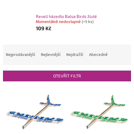
Revell házedlo Balsa Birds žluté
Momentálně nedostupné
(>5 ks)
109 Kč
Ř
a
Nejprodávanější
Nejlevnější
Nejdražší
Abecedně
z
e
n
OTEVŘÍT FILTR
í
p
V
r
ý
o
p
d
i
u
s
k
p
t
r
ů