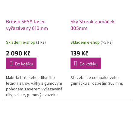
British SE5A laser.
Sky Streak gumáček
vyřezávaný 610mm
305mm
Skladem e-shop
(1 ks)
Skladem e-shop
(>5 ks)
2 090 Kč
139 Kč
Do košíku
Do košíku
Maketa britského stíhacího
Stavebnice celobalsového
letadla z I. sv. války s gumovým
gumáčku s rozpětím 305 mm.
pohonem. Laserem vyřezávané
díly, vrtule, gumový svazek a
potah. materiál. Rozpětí 610
mm. Vhodný pro konverzi na
RC...