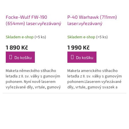
Focke-Wulf FW-190
P-40 Warhawk (711mm)
(654mm) laser.vyřezávaný
laser.vyřezávaný
Skladem e-shop
(>5 ks)
Skladem e-shop
(>5 ks)
1 890 Kč
1 990 Kč
Do košíku
Do košíku
Maketa německého stíhacího
Maketa amerického stíhacího
letadla z II. sv. války s gumovým
letadla z II. sv. války s gumovým
pohonem. Nyní nově laserem
pohonem.Llaserem vyřezávané
vyřezávané díly, vrtule, gumový
díly, vrtule, gumový svazek a
svazek a potah. materiál.
potah. materiál. Rozpětí 711
Rozpětí 654 mm. Vhodná pro...
mm. Vhodná pro konverzi na...