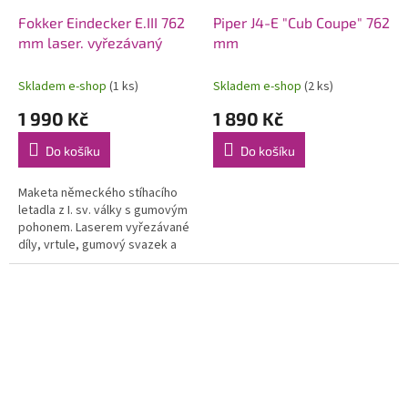
Fokker Eindecker E.III 762
Piper J4-E "Cub Coupe" 762
mm laser. vyřezávaný
mm
Skladem e-shop
(1 ks)
Skladem e-shop
(2 ks)
1 990 Kč
1 890 Kč
Do košíku
Do košíku
Maketa německého stíhacího
letadla z I. sv. války s gumovým
pohonem. Laserem vyřezávané
díly, vrtule, gumový svazek a
potah. materiál. Rozpětí 762
mm. Vhodná pro konverzi na
RC...