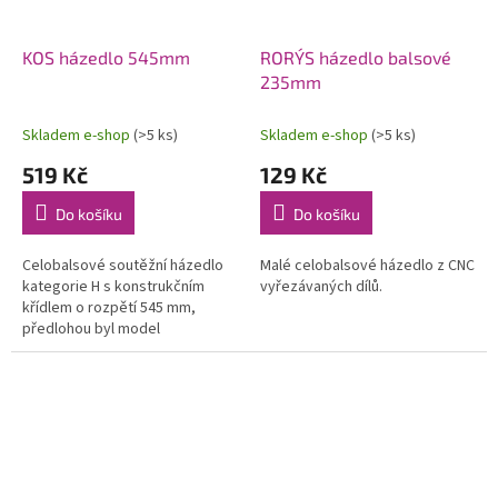
KOS házedlo 545mm
RORÝS házedlo balsové
235mm
Skladem e-shop
(>5 ks)
Skladem e-shop
(>5 ks)
519 Kč
129 Kč
Do košíku
Do košíku
Celobalsové soutěžní házedlo
Malé celobalsové házedlo z CNC
kategorie H s konstrukčním
vyřezávaných dílů.
křídlem o rozpětí 545 mm,
předlohou byl model
dvojnásobného žákovského
mistra ČR. Stavebnice v rozsypu
s CNC vyřezávanými...