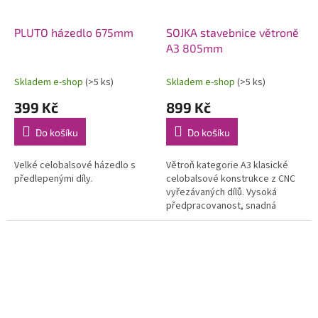
PLUTO házedlo 675mm
SOJKA stavebnice větroně
A3 805mm
Skladem e-shop
(>5 ks)
Skladem e-shop
(>5 ks)
399 Kč
899 Kč
Do košíku
Do košíku
Velké celobalsové házedlo s
Větroň kategorie A3 klasické
předlepenými díly.
celobalsové konstrukce z CNC
vyřezávaných dílů. Vysoká
předpracovanost, snadná
stavba, výborné letové
vlastnosti.