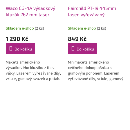
Waco CG-4A výsadkový
Fairchild PT-19 445mm
kluzák 762 mm laser.
laser. vyřezávaný
vyřezávaný
Skladem e-shop
(2 ks)
Skladem e-shop
(2 ks)
1 290 Kč
849 Kč
Do košíku
Do košíku
Maketa amerického
Minimaketa amerického
výsadkového kluzáku z II. sv.
cvičného dolnoplošníku s
války. Laserem vyřezávané díly,
gumovým pohonem. Laserem
vrtule, gumový svazek a potah.
vyřezávané díly, vrtule, gumový
materiál. Rozpětí 762 mm.
svazek a potah. materiál.
Vhodná pro konverzi na RC
Rozpětí 445 mm.
minivětroň.