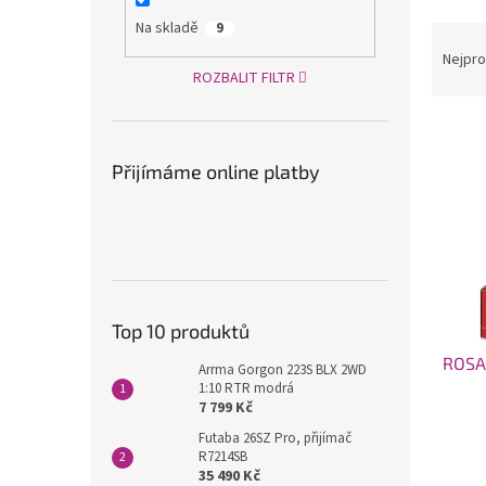
a
Na skladě
9
Ř
n
a
Nejpro
e
ROZBALIT FILTR
z
l
e
V
n
ý
í
Přijímáme online platby
p
p
i
r
s
o
p
d
r
u
o
k
d
t
Top 10 produktů
u
ů
ROSA 
k
Arrma Gorgon 223S BLX 2WD
t
1:10 RTR modrá
7 799 Kč
ů
Futaba 26SZ Pro, přijímač
R7214SB
35 490 Kč