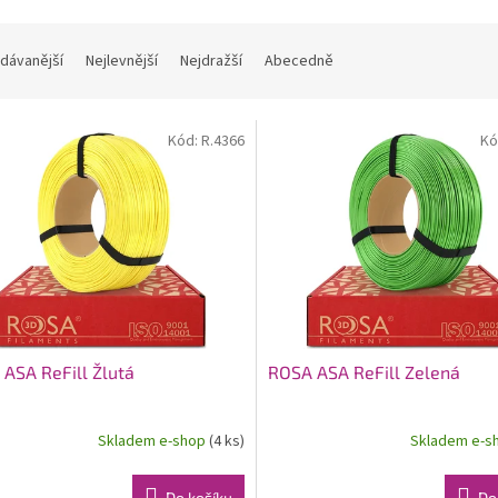
dávanější
Nejlevnější
Nejdražší
Abecedně
Kód:
R.4366
Kó
ASA ReFill Žlutá
ROSA ASA ReFill Zelená
Skladem e-shop
(4 ks)
Skladem e-s
Do košíku
Do