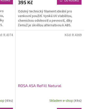
Do košíku
395 Kč
pro
Odolný technický filament ideální pro
ou,
venkovní použití. Vyniká UV stabilitou,
íky
chemickou odolností a pevností, díky
S.
čemuž je skvělou alternativou k ABS.
Kompatibilní s většinou...
d:
R.4374
Kód:
R.4369
ROSA ASA ReFill Natural
hop
(4 ks)
Skladem e-shop
(4 ks)