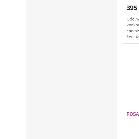
395
Odolný
venkov
chemic
čemuž 
Kompati
ROSA