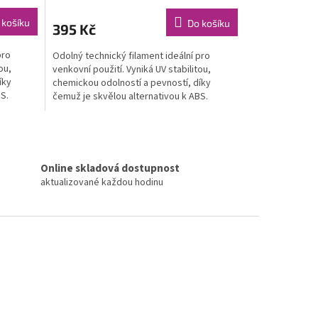
 košíku
Do košíku
395 Kč
pro
Odolný technický filament ideální pro
ou,
venkovní použití. Vyniká UV stabilitou,
íky
chemickou odolností a pevností, díky
S.
čemuž je skvělou alternativou k ABS.
Kompatibilní s většinou...
Online skladová dostupnost
aktualizované každou hodinu