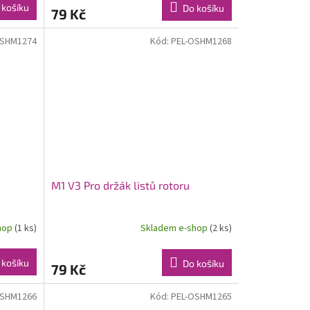
 košíku
Do košíku
79 Kč
OSHM1274
Kód:
PEL-OSHM1268
M1 V3 Pro držák listů rotoru
hop
(1 ks)
Skladem e-shop
(2 ks)
 košíku
Do košíku
79 Kč
OSHM1266
Kód:
PEL-OSHM1265