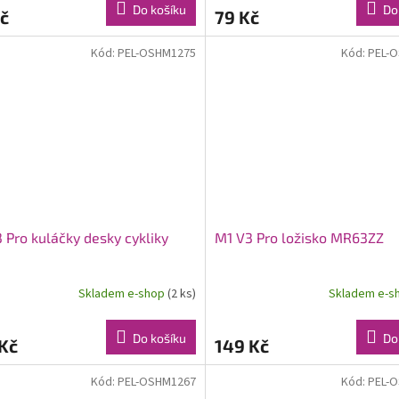
Do košíku
Do
č
79 Kč
Kód:
PEL-OSHM1275
Kód:
PEL-
 Pro kuláčky desky cykliky
M1 V3 Pro ložisko MR63ZZ
Skladem e-shop
(2 ks)
Skladem e-s
Do košíku
Do
Kč
149 Kč
Kód:
PEL-OSHM1267
Kód:
PEL-