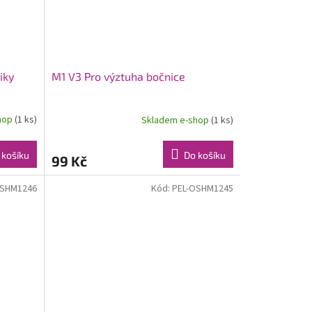
iky
M1 V3 Pro výztuha bočnice
hop
(1 ks)
Skladem e-shop
(1 ks)
 košíku
Do košíku
99 Kč
OSHM1246
Kód:
PEL-OSHM1245