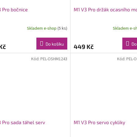
 Pro bočnice
M1 V3 Pro držák ocasního m
Skladem e-shop
(5 ks)
Skladem e-s
Do košíku
Do
Kč
449 Kč
Kód:
PEL-OSHM1243
Kód:
PEL-
 Pro sada táhel serv
M1 V3 Pro servo cykliky