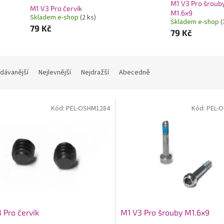
M1 V3 Pro šroub
M1 V3 Pro červík
M1.6x9
Skladem e-shop
(2 ks)
Skladem e-shop
(
79 Kč
79 Kč
dávanější
Nejlevnější
Nejdražší
Abecedně
Kód:
PEL-OSHM1284
Kód:
PEL-
 Pro červík
M1 V3 Pro šrouby M1.6x9