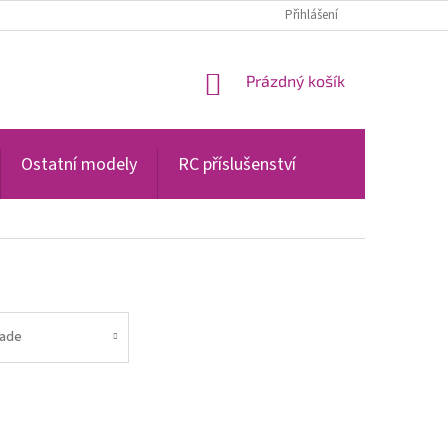
PODMÍNKY OCHRANY OSOBNÍCH ÚDAJŮ
Přihlášení
NÁKUPNÍ
Prázdný košík
KOŠÍK
Ostatní modely
RC příslušenství
lade