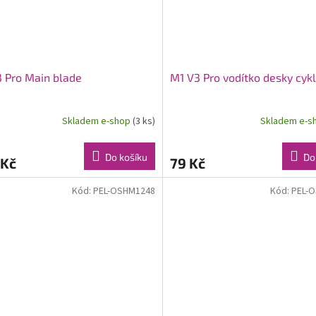
 Pro Main blade
M1 V3 Pro vodítko desky cykl
Skladem e-shop
(3 ks)
Skladem e-s
Do košíku
Do
 Kč
79 Kč
Kód:
PEL-OSHM1248
Kód:
PEL-