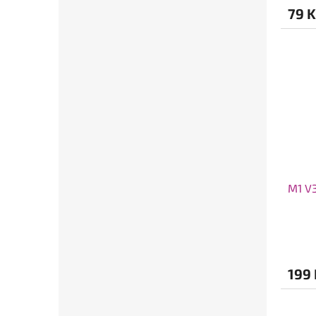
79 K
M1 V3
199 