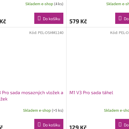
Skladem e-shop
(4 ks)
Skladem e-s
Do košíku
Do
 Kč
579 Kč
Kód:
PEL-OSHM1240
Kód:
PEL-
 Pro sada mosazných vložek a
M1 V3 Pro sada táhel
ožek
Skladem e-shop
(>5 ks)
Skladem e-sh
Do košíku
Do
č
129 Kč