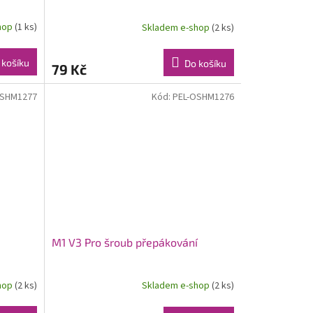
hop
(1 ks)
Skladem e-shop
(2 ks)
 košíku
Do košíku
79 Kč
OSHM1277
Kód:
PEL-OSHM1276
M1 V3 Pro šroub přepákování
hop
(2 ks)
Skladem e-shop
(2 ks)