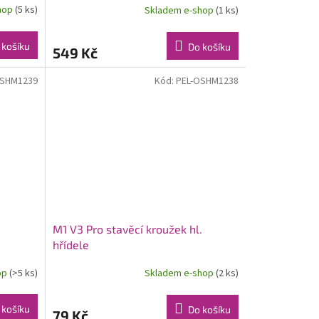
hop
(5 ks)
Skladem e-shop
(1 ks)
 košíku
Do košíku
549 Kč
OSHM1239
Kód:
PEL-OSHM1238
M1 V3 Pro stavěcí kroužek hl.
hřídele
op
(>5 ks)
Skladem e-shop
(2 ks)
 košíku
Do košíku
79 Kč