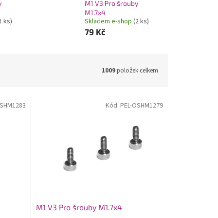
y
M1 V3 Pro šrouby
M1.7x4
1 ks)
Skladem e-shop
(2 ks)
79 Kč
1009
položek celkem
OSHM1283
Kód:
PEL-OSHM1279
M1 V3 Pro šrouby M1.7x4