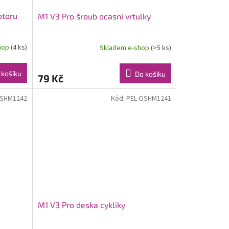
otoru
M1 V3 Pro šroub ocasní vrtulky
hop
(4 ks)
Skladem e-shop
(>5 ks)
 košíku
Do košíku
79 Kč
OSHM1242
Kód:
PEL-OSHM1241
M1 V3 Pro deska cykliky