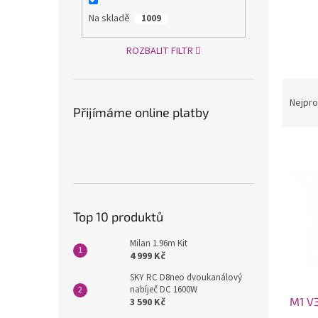
a
Na skladě
1009
n
e
ROZBALIT FILTR
l
Ř
a
Nejpro
Přijímáme online platby
z
e
V
n
ý
í
p
p
i
r
s
o
Top 10 produktů
p
d
r
u
Milan 1.96m Kit
o
4 999 Kč
k
d
t
SKY RC D8neo dvoukanálový
u
ů
nabíječ DC 1600W
M1 V3
3 590 Kč
k