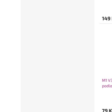
149
M1 V3
podl
79 K