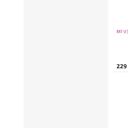
M1 V3
229