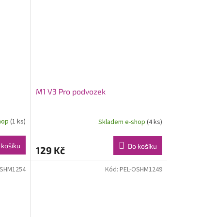
M1 V3 Pro podvozek
hop
(1 ks)
Skladem e-shop
(4 ks)
 košíku
Do košíku
129 Kč
OSHM1254
Kód:
PEL-OSHM1249