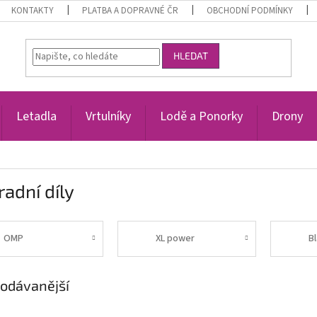
KONTAKTY
PLATBA A DOPRAVNÉ ČR
OBCHODNÍ PODMÍNKY
HLEDAT
Letadla
Vrtulníky
Lodě a Ponorky
Drony
adní díly
OMP
XL power
B
odávanější