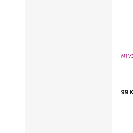
M1 V3
99 