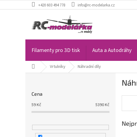
Přejít
+420 603 494 778
info@rc-modelarka.cz
na
obsah
Filamenty pro 3D tisk
Auta a Autodráhy
Domů
Vrtulníky
Náhradní díly
P
Náhr
o
s
Cena
t
r
59
Kč
5390
Kč
a
n
Nejpr
n
í
p