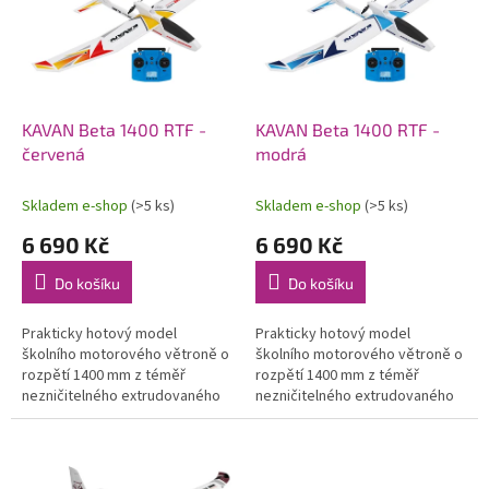
i
u
s
k
p
t
r
ů
o
d
KAVAN Beta 1400 RTF -
KAVAN Beta 1400 RTF -
u
červená
modrá
k
t
Skladem e-shop
(>5 ks)
Skladem e-shop
(>5 ks)
ů
6 690 Kč
6 690 Kč
Do košíku
Do košíku
Prakticky hotový model
Prakticky hotový model
školního motorového větroně o
školního motorového větroně o
rozpětí 1400 mm z téměř
rozpětí 1400 mm z téměř
nezničitelného extrudovaného
nezničitelného extrudovaného
pěnového polyolefinu (EPO) se
pěnového polyolefinu (EPO) se
střídavým motorem, 20A
střídavým motorem, 20A
regulátorem a 4...
regulátorem a 4...