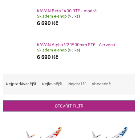
KAVAN Beta 1400 RTF - modrá
Skladem e-shop
(>5 ks)
6 690 Kč
KAVAN Alpha V2 1500mm RTF - červená
Skladem e-shop
(>5 ks)
6 690 Kč
Ř
a
Nejprodávanější
Nejlevnější
Nejdražší
Abecedně
z
e
n
OTEVŘÍT FILTR
í
p
V
r
ý
o
p
d