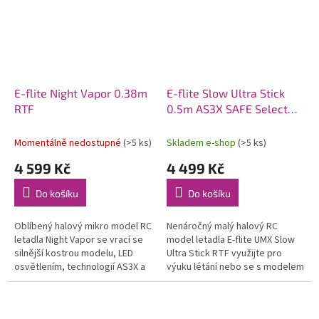
E-flite Night Vapor 0.38m
E-flite Slow Ultra Stick
RTF
0.5m AS3X SAFE Select
RTF
Momentálně nedostupné
(>5 ks)
Skladem e-shop
(>5 ks)
4 599 Kč
4 499 Kč
Do košíku
Do košíku
Oblíbený halový mikro model RC
Nenáročný malý halový RC
letadla Night Vapor se vrací se
model letadla E-flite UMX Slow
silnější kostrou modelu, LED
Ultra Stick RTF využijte pro
osvětlením, technologií AS3X a
výuku létání nebo se s modelem
stabilizací SAFE Select. Užívejte
skvěle bavit na malém prostoru
si zábavu uvnitř i...
za domem. Nenáročný provoz
na...