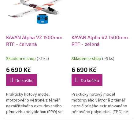
KAVAN Alpha V2 1500mm
KAVAN Alpha V2 1500mm
RTF - červená
RTF - zelená
Skladem e-shop
(>5 ks)
Skladem e-shop
(>5 ks)
6 690 Kč
6 690 Kč
Do košíku
Do košíku
Prakticky hotový model
Prakticky hotový model
motorového větroně z téměř
motorového větroně z téměř
nezničitelného extrudovaného
nezničitelného extrudovaného
pěnového polyolefinu (EPO) se
pěnového polyolefinu (EPO) se
střídavým motorem. Ovládaná
střídavým motorem. Ovládaná
směrovka, výškovka, křidélka.
směrovka, výškovka, křidélka.
Osazen...
Osazen...