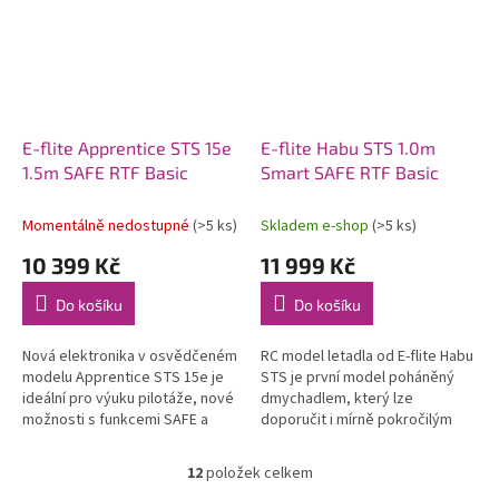
E-flite Apprentice STS 15e
E-flite Habu STS 1.0m
1.5m SAFE RTF Basic
Smart SAFE RTF Basic
Momentálně nedostupné
(>5 ks)
Skladem e-shop
(>5 ks)
10 399 Kč
11 999 Kč
Do košíku
Do košíku
Nová elektronika v osvědčeném
RC model letadla od E-flite Habu
modelu Apprentice STS 15e je
STS je první model poháněný
ideální pro výuku pilotáže, nové
dmychadlem, který lze
možnosti s funkcemi SAFE a
doporučit i mírně pokročilým
AS3X, vysílač DXS. Můžete mít i
pilotům. Výborné letové
funkce SAFE+ ( AutoLand a...
vlastnosti. Balení obsahuje
12
položek celkem
O
vysílače...