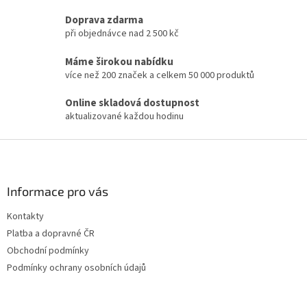
v
l
Doprava zdarma
á
při objednávce nad 2 500 kč
d
a
Máme širokou nabídku
c
více než 200 značek a celkem 50 000 produktů
í
p
Online skladová dostupnost
r
aktualizované každou hodinu
v
k
Z
y
v
á
ý
p
p
a
Informace pro vás
i
t
s
Kontakty
í
u
Platba a dopravné ČR
Obchodní podmínky
Podmínky ochrany osobních údajů