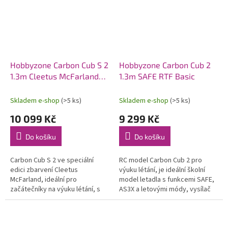
Hobbyzone Carbon Cub S 2
Hobbyzone Carbon Cub 2
1.3m Cleetus McFarland
1.3m SAFE RTF Basic
SE RTF Basic
Skladem e-shop
(>5 ks)
Skladem e-shop
(>5 ks)
10 099 Kč
9 299 Kč
Do košíku
Do košíku
Carbon Cub S 2 ve speciální
RC model Carbon Cub 2 pro
edici zbarvení Cleetus
výuku létání, je ideální školní
McFarland, ideální pro
model letadla s funkcemi SAFE,
začátečníky na výuku létání, s
AS3X a letovými módy, vysílač
funkcemi AS3X, SAFE a letovými
Spektrum DXS DSMX s
módy. Navíc simulátor Realflight
telemetrií. Možnost instalace
Trainer...
GPS...