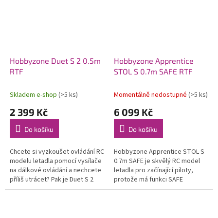
Hobbyzone Duet S 2 0.5m
Hobbyzone Apprentice
RTF
STOL S 0.7m SAFE RTF
Skladem e-shop
(>5 ks)
Momentálně nedostupné
(>5 ks)
2 399 Kč
6 099 Kč
Do košíku
Do košíku
Chcete si vyzkoušet ovládání RC
Hobbyzone Apprentice STOL S
modelu letadla pomocí vysílače
0.7m SAFE je skvělý RC model
na dálkové ovládání a nechcete
letadla pro začínající piloty,
příliš utrácet? Pak je Duet S 2
protože má funkci SAFE
určen právě pro vás. Vše
(ochrana letové obálky),
potřebné je součástí setu,...
vyroben je z odolné hmoty EPO,
obsahuje...