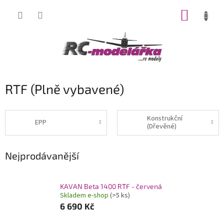
Přejít
NÁKUP
na
obsah
KOŠÍK
RTF (Plně vybavené)
Konstrukční
EPP
(Dřevěné)
Nejprodávanější
KAVAN Beta 1400 RTF - červená
Skladem e-shop
(>5 ks)
6 690 Kč