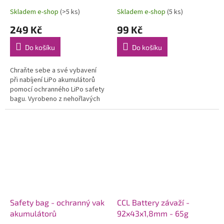
Skladem e-shop
(>5 ks)
Skladem e-shop
(5 ks)
249 Kč
99 Kč
Do košíku
Do košíku
Chraňte sebe a své vybavení
při nabíjení LiPo akumulátorů
pomocí ochranného LiPo safety
bagu. Vyrobeno z nehořlavých
materiálů, které omezují šíření
požáru. Do...
Safety bag - ochranný vak
CCL Battery závaží -
akumulátorů
92x43x1,8mm - 65g