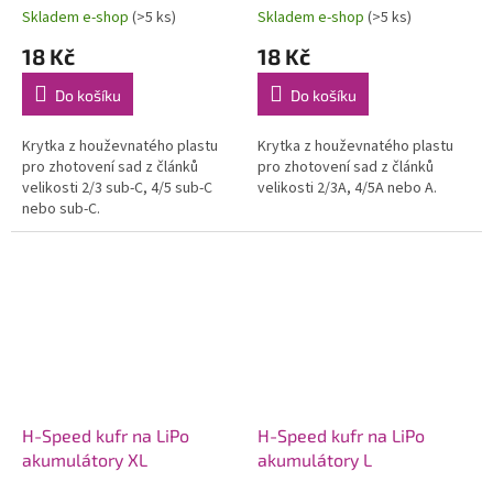
Skladem e-shop
(>5 ks)
Skladem e-shop
(>5 ks)
18 Kč
18 Kč
Do košíku
Do košíku
Krytka z houževnatého plastu
Krytka z houževnatého plastu
pro zhotovení sad z článků
pro zhotovení sad z článků
velikosti 2/3 sub-C, 4/5 sub-C
velikosti 2/3A, 4/5A nebo A.
nebo sub-C.
H-Speed kufr na LiPo
H-Speed kufr na LiPo
akumulátory XL
akumulátory L