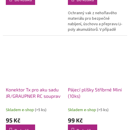
Ochranný vak z nehořlavého
materiálu pro bezpečné
nabíjení, úschovu a přepravu Li-
poly akumulátorů. V případě
exploze článku zabrání
rozstříknutí obsahu článku do
okolí a zadusí...
Konektor Tx pro aku sadu
Pájecí plíšky Stříbrné Mini
JR/GRAUPNER RC souprav
(10ks)
Skladem e-shop
(>5 ks)
Skladem e-shop
(>5 ks)
95 Kč
99 Kč