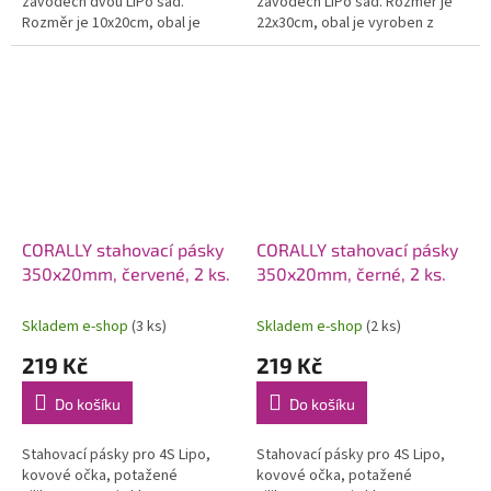
závodech dvou LiPo sad.
závodech LiPo sad. Rozměr je
Rozměr je 10x20cm, obal je
22x30cm, obal je vyroben z
vyroben z nehořlavé textilie.
nehořlavé textilie.
CORALLY stahovací pásky
CORALLY stahovací pásky
350x20mm, červené, 2 ks.
350x20mm, černé, 2 ks.
Skladem e-shop
(3 ks)
Skladem e-shop
(2 ks)
219 Kč
219 Kč
Do košíku
Do košíku
Stahovací pásky pro 4S Lipo,
Stahovací pásky pro 4S Lipo,
kovové očka, potažené
kovové očka, potažené