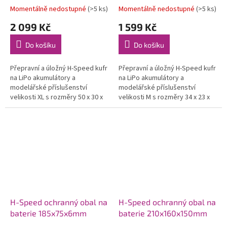
Momentálně nedostupné
(>5 ks)
Momentálně nedostupné
(>5 ks)
2 099 Kč
1 599 Kč
Do košíku
Do košíku
Přepravní a úložný H-Speed kufr
Přepravní a úložný H-Speed kufr
na LiPo akumulátory a
na LiPo akumulátory a
modelářské příslušenství
modelářské příslušenství
velikosti XL s rozměry 50 x 30 x
velikosti M s rozměry 34 x 23 x
27 cm. Uzavírání výklopného
25 cm. Uzavírání výklopného
víka dvěma pákovými přezkami
víka dvěma pákovými přezkami
se...
se...
H-Speed ochranný obal na
H-Speed ochranný obal na
baterie 185x75x6mm
baterie 210x160x150mm