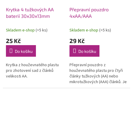
Krytka 4 tužkových AA
Přepravní pouzdro
baterií 30x30x13mm
4xAA/AAA
Skladem e-shop
(>5 ks)
Skladem e-shop
(>5 ks)
25 Kč
29 Kč
Do košíku
Do košíku
Krytka z houževnatého plastu
Přepravní pouzdro z
pro zhotovení sad z článků
houževnatého plastu pro čtyři
velikosti AA.
články tužkových (AA) nebo
mikrotužkových (AAA) článků. Je
možné spojit více balení k sobě.
(Balení neobsahuje akumulátory
na...