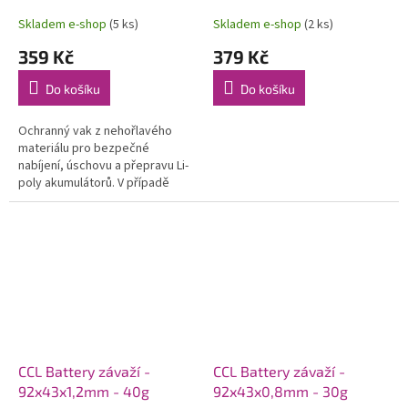
Skladem e-shop
(5 ks)
Skladem e-shop
(2 ks)
359 Kč
379 Kč
Do košíku
Do košíku
Ochranný vak z nehořlavého
materiálu pro bezpečné
nabíjení, úschovu a přepravu Li-
poly akumulátorů. V případě
exploze článku zabrání
rozstříknutí obsahu článku do
okolí a zadusí...
CCL Battery závaží -
CCL Battery závaží -
92x43x1,2mm - 40g
92x43x0,8mm - 30g