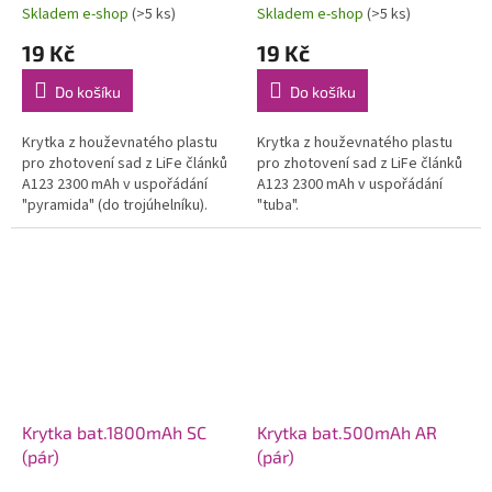
Skladem e-shop
(>5 ks)
Skladem e-shop
(>5 ks)
19 Kč
19 Kč
Do košíku
Do košíku
Krytka z houževnatého plastu
Krytka z houževnatého plastu
pro zhotovení sad z LiFe článků
pro zhotovení sad z LiFe článků
A123 2300 mAh v uspořádání
A123 2300 mAh v uspořádání
"pyramida" (do trojúhelníku).
"tuba".
Krytka bat.1800mAh SC
Krytka bat.500mAh AR
(pár)
(pár)