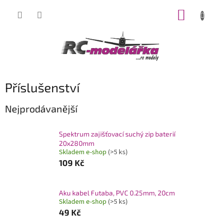
Přejít
NÁKUP
na
obsah
KOŠÍK
Příslušenství
Nejprodávanější
Spektrum zajišťovací suchý zip baterií
20x280mm
Skladem e-shop
(>5 ks)
109 Kč
Aku kabel Futaba, PVC 0.25mm, 20cm
Skladem e-shop
(>5 ks)
49 Kč