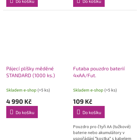
Do košíku
Do košíku
Pájecí plíšky měděné
Futaba pouzdro baterií
STANDARD (1000 ks.)
4xAA/Fut.
Skladem e-shop
(>5 ks)
Skladem e-shop
(>5 ks)
4 990 Kč
109 Kč
Do košíku
Do košíku
Pouzdro pro čtyři AA (tužkové)
baterie nebo akumulátory v
uspořádání "kostka" s kabelem