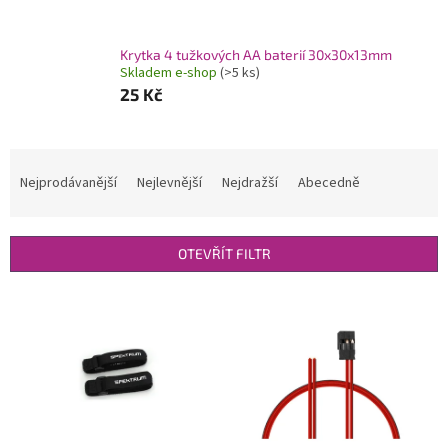
Krytka 4 tužkových AA baterií 30x30x13mm
Skladem e-shop
(>5 ks)
25 Kč
Ř
a
Nejprodávanější
Nejlevnější
Nejdražší
Abecedně
z
e
n
OTEVŘÍT FILTR
í
p
V
r
ý
o
p
d
i
u
s
k
p
t
r
ů