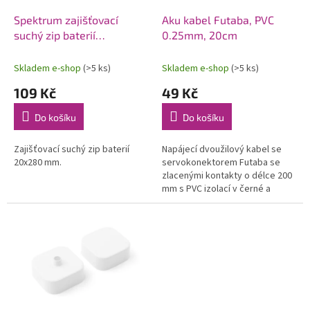
o
d
Spektrum zajišťovací
Aku kabel Futaba, PVC
u
suchý zip baterií
0.25mm, 20cm
k
20x280mm
t
Skladem e-shop
(>5 ks)
Skladem e-shop
(>5 ks)
ů
109 Kč
49 Kč
Do košíku
Do košíku
Zajišťovací suchý zip baterií
Napájecí dvoužilový kabel se
20x280 mm.
servokonektorem Futaba se
zlacenými kontakty o délce 200
mm s PVC izolací v černé a
červené barvě. Průřez vodičů
0,25 mm. Vyrobeno v Německu.