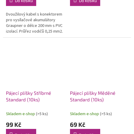
Do košíku
Do košíku
Dvoužilový kabel s konektorem
pro vysílačové akumulátory
Graupner o délce 200 mm s PVC
izolací. Průřez vodičů 0,25 mm2.
Vyrobeno v Německu.
Pájecí plíšky Stříbrné
Pájecí plíšky Měděné
Standard (10ks)
Standard (10ks)
Skladem e-shop
(>5 ks)
Skladem e-shop
(>5 ks)
99 Kč
69 Kč