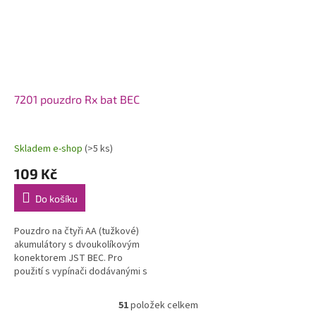
7201 pouzdro Rx bat BEC
Skladem e-shop
(>5 ks)
109 Kč
Do košíku
Pouzdro na čtyři AA (tužkové)
akumulátory s dvoukolíkovým
konektorem JST BEC. Pro
použití s vypínači dodávanými s
RC soupravami Ranger 2AM a
Aggressor AM.
51
položek celkem
O