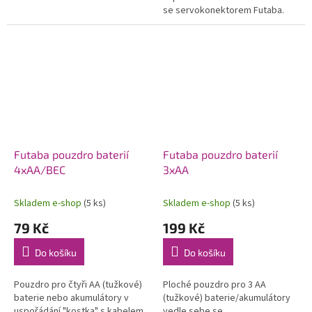
se servokonektorem Futaba.
Futaba pouzdro baterií
Futaba pouzdro baterií
4xAA/BEC
3xAA
Skladem e-shop
(5 ks)
Skladem e-shop
(5 ks)
79 Kč
199 Kč
Do košíku
Do košíku
Pouzdro pro čtyři AA (tužkové)
Ploché pouzdro pro 3 AA
baterie nebo akumulátory v
(tužkové) baterie/akumulátory
uspořádání "kostka" s kabelem
vedle sebe se