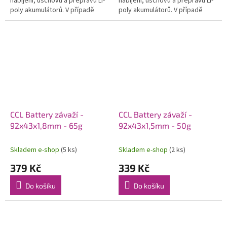
nabíjení, úschovu a přepravu Li-
nabíjení, úschovu a přepravu Li-
poly akumulátorů. V případě
poly akumulátorů. V případě
exploze článku zabrání
exploze článku zabrání
rozstříknutí obsahu článku do
rozstříknutí obsahu článku do
okolí a zadusí...
okolí a zadusí...
CCL Battery závaží -
CCL Battery závaží -
92x43x1,8mm - 65g
92x43x1,5mm - 50g
Skladem e-shop
(5 ks)
Skladem e-shop
(2 ks)
379 Kč
339 Kč
Do košíku
Do košíku