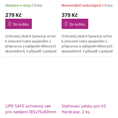
Skladem e-shop
(>5 ks)
Momentálně nedostupné
(>5 ks)
279 Kč
379 Kč
Do košíku
Do košíku
Ochranný obal H-Speed je určen
Ochranný obal H-Speed je určen
k omezení rizika spojeného s
k omezení rizika spojeného s
přepravou a nabíjením lithiových
přepravou a nabíjením lithiových
akumulátorů. V případě vzplanutí
akumulátorů. V případě vzplanutí
zabrání rozstříknutí obsahu a
zabrání rozprsknutí obsahu a
vyšlehnutí plamene....
vyšlehnutí plamene....
LIPO SAFE ochranný vak
Stahovací pásky pro 4S
pro nabíjení 185x75x60mm
Hardcase, 2 ks.