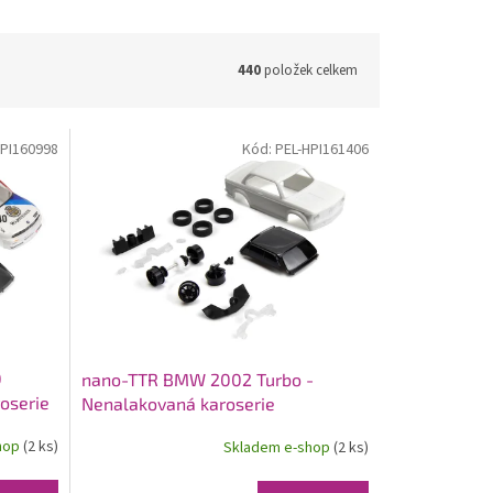
440
položek celkem
HPI160998
Kód:
PEL-HPI161406
0
nano-TTR BMW 2002 Turbo -
oserie
Nenalakovaná karoserie
hop
(2 ks)
Skladem e-shop
(2 ks)