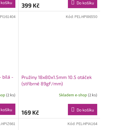
 košíku
Do košíku
399 Kč
HPI161404
Kód:
PEL-HPI86550
bílá -
Pružiny 18x80x1.5mm 10.5 otáček
(stříbrné 89gF/mm)
hop
(2 ks)
Skladem e-shop
(2 ks)
 košíku
Do košíku
169 Kč
L-HPIZ661
Kód:
PEL-HPIA164