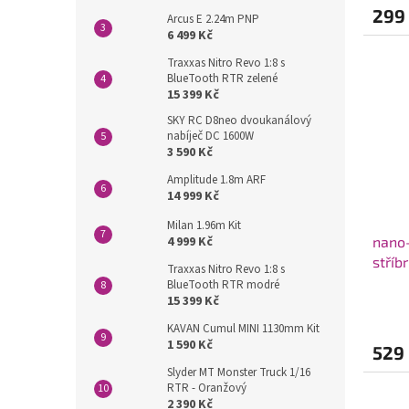
299
Arcus E 2.24m PNP
6 499 Kč
Traxxas Nitro Revo 1:8 s
BlueTooth RTR zelené
15 399 Kč
SKY RC D8neo dvoukanálový
nabíječ DC 1600W
3 590 Kč
Amplitude 1.8m ARF
14 999 Kč
Milan 1.96m Kit
4 999 Kč
nano
stříb
Traxxas Nitro Revo 1:8 s
BlueTooth RTR modré
15 399 Kč
KAVAN Cumul MINI 1130mm Kit
1 590 Kč
529
Slyder MT Monster Truck 1/16
RTR - Oranžový
2 390 Kč