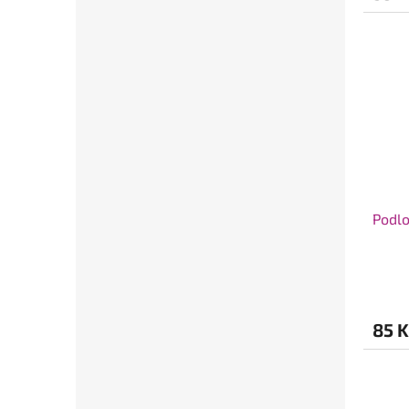
Podl
85 K