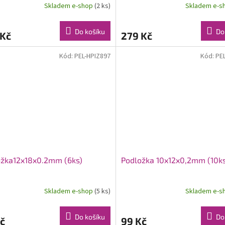
Skladem e-shop
(2 ks)
Skladem e-s
Do košíku
Do
 Kč
279 Kč
Kód:
PEL-HPIZ897
Kód:
PE
ožka12x18x0.2mm (6ks)
Podložka 10x12x0,2mm (10k
Skladem e-shop
(5 ks)
Skladem e-s
Do košíku
Do
č
99 Kč