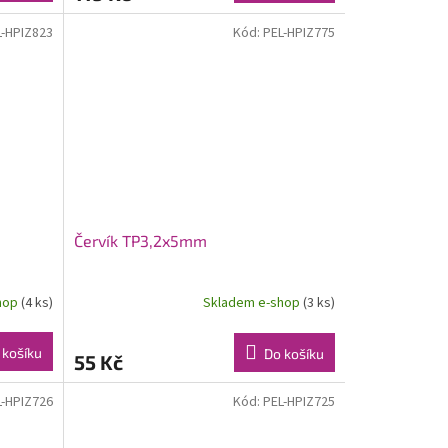
L-HPIZ823
Kód:
PEL-HPIZ775
Červík TP3,2x5mm
hop
(4 ks)
Skladem e-shop
(3 ks)
 košíku
Do košíku
55 Kč
L-HPIZ726
Kód:
PEL-HPIZ725