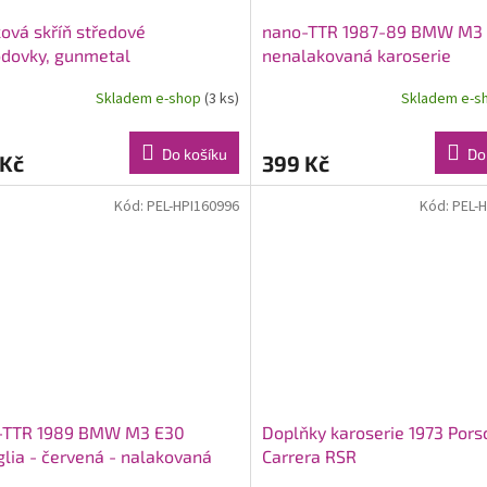
ková skříň středové
nano-TTR 1987-89 BMW M3 
dovky, gunmetal
nenalakovaná karoserie
Skladem e-shop
(3 ks)
Skladem e-s
Do košíku
Do
 Kč
399 Kč
Kód:
PEL-HPI160996
Kód:
PEL-
-TTR 1989 BMW M3 E30
Doplňky karoserie 1973 Pors
lia - červená - nalakovaná
Carrera RSR
erie