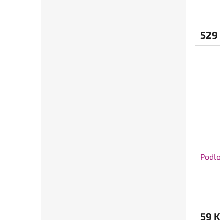
529
Podl
59 K