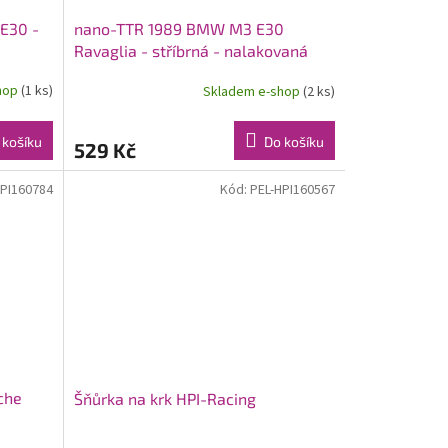
E30 -
nano-TTR 1989 BMW M3 E30
Ravaglia - stříbrná - nalakovaná
karoserie
hop
(1 ks)
Skladem e-shop
(2 ks)
 košíku
Do košíku
529 Kč
HPI160784
Kód:
PEL-HPI160567
che
Šňůrka na krk HPI-Racing