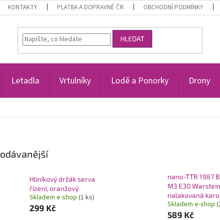
KONTAKTY
PLATBA A DOPRAVNÉ ČR
OBCHODNÍ PODMÍNKY
HLEDAT
Letadla
Vrtulníky
Lodě a Ponorky
Drony
odávanější
nano-TTR 1987
Hliníkový držák serva
M3 E30 Warstein
řízení, oranžový
nalakovaná karo
Skladem e-shop
(1 ks)
Skladem e-shop
(
299 Kč
589 Kč