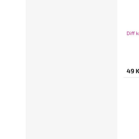
Diff 
49 