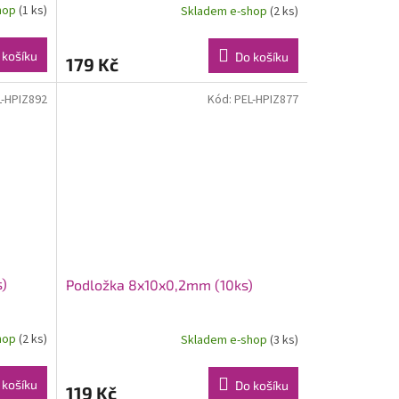
hop
(1 ks)
Skladem e-shop
(2 ks)
 košíku
Do košíku
179 Kč
L-HPIZ892
Kód:
PEL-HPIZ877
s)
Podložka 8x10x0,2mm (10ks)
hop
(2 ks)
Skladem e-shop
(3 ks)
 košíku
Do košíku
119 Kč