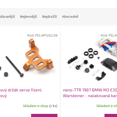
dávanější
Nejlevnější
Nejdražší
Abecedně
Kód:
PEL-HPI161156
Kód:
PEL-
kový držák serva řízení,
nano-TTR 1987 BMW M3 E3
žový
Warsteiner - nalakovaná kar
Skladem e-shop
(1 ks)
Skladem e-s