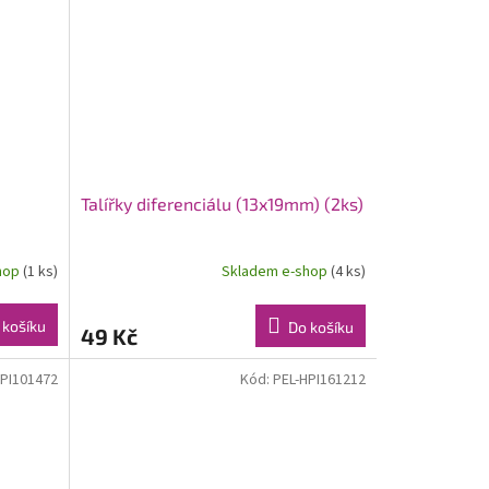
Talířky diferenciálu (13x19mm) (2ks)
hop
(1 ks)
Skladem e-shop
(4 ks)
 košíku
Do košíku
49 Kč
HPI101472
Kód:
PEL-HPI161212