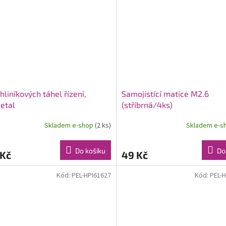
hliníkových táhel řízení,
Samojistící matice M2.6
etal
(stříbrná/4ks)
Skladem e-shop
(2 ks)
Skladem e-s
Do košíku
Do
 Kč
49 Kč
Kód:
PEL-HPI61627
Kód:
PEL-