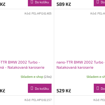
Do košíku
Do
 Kč
589 Kč
Kód:
PEL-HPI161405
Kód:
PEL-
-TTR BMW 2002 Turbo -
nano-TTR BMW 2002 Turbo - 
rná - Nalakovaná karoserie
Nalakovaná karoserie
Skladem e-shop
(2 ks)
Skladem e-s
Do košíku
Do
 Kč
529 Kč
Kód:
PEL-HPI161157
Kód:
PE