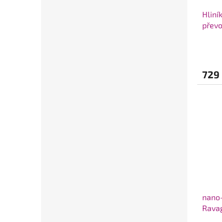
Hliní
převo
729
nano
Ravag
karos