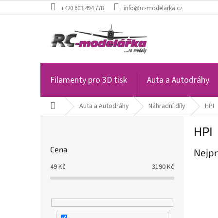
Přejít
+420 603 494 778
info@rc-modelarka.cz
na
obsah
Filamenty pro 3D tisk
Auta a Autodráhy
Domů
Auta a Autodráhy
Náhradní díly
HPI
P
HPI
o
s
Cena
Nejpr
t
r
49
Kč
3190
Kč
a
n
n
í
p