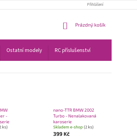
PODMÍNKY OCHRANY OSOBNÍCH ÚDAJŮ
Přihlášení
NÁKUPNÍ
Prázdný košík
KOŠÍK
Ostatní modely
RC příslušenství
 BMW
nano-TTR BMW 2002
er -
Turbo - Nenalakovaná
serie
karoserie
2 ks)
Skladem e-shop
(2 ks)
399 Kč