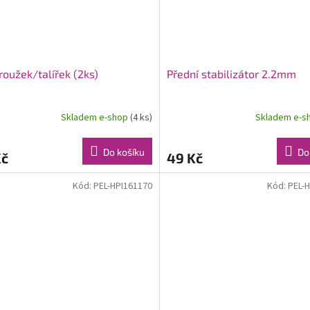
kroužek/talířek (2ks)
Přední stabilizátor 2.2mm
Skladem e-shop
(4 ks)
Skladem e-s
Do košíku
Do
Kč
49 Kč
Kód:
PEL-HPI161170
Kód:
PEL-