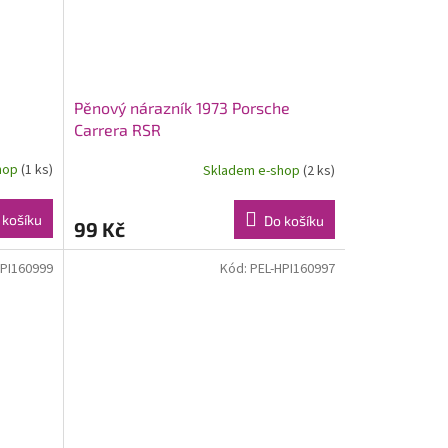
Pěnový nárazník 1973 Porsche
Carrera RSR
hop
(1 ks)
Skladem e-shop
(2 ks)
 košíku
Do košíku
99 Kč
HPI160999
Kód:
PEL-HPI160997