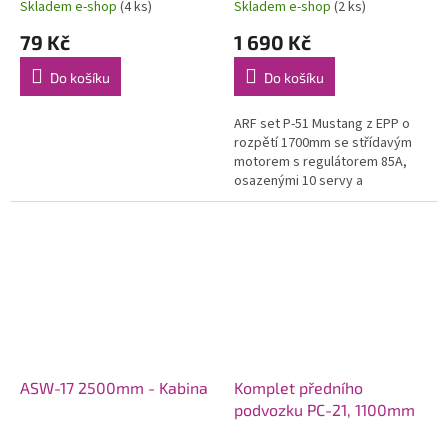
Skladem e-shop
(4 ks)
Skladem e-shop
(2 ks)
79 Kč
1 690 Kč
Do košíku
Do košíku
ARF set P-51 Mustang z EPP o
rozpětí 1700mm se střídavým
motorem s regulátorem 85A,
osazenými 10 servy a
elektrickým zatahovacím
podvozkem. Ovládaná křidélka,
směrovka, výškovka...
ASW-17 2500mm - Kabina
Komplet předního
podvozku PC-21, 1100mm