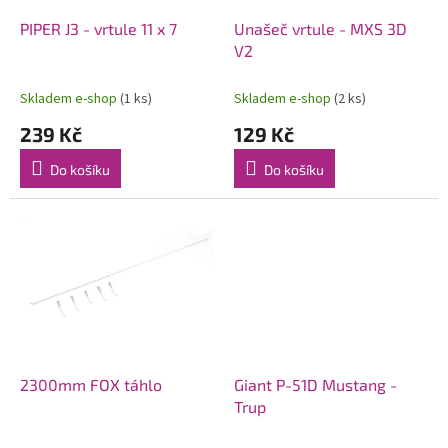
o
d
PIPER J3 - vrtule 11 x 7
Unašeč vrtule - MXS 3D
u
V2
k
t
Skladem e-shop
(1 ks)
Skladem e-shop
(2 ks)
ů
239 Kč
129 Kč
Do košíku
Do košíku
2300mm FOX táhlo
Giant P-51D Mustang -
Trup