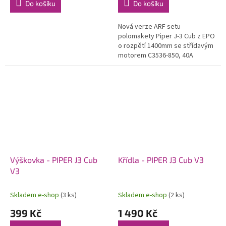
Do košíku
Do košíku
Nová verze ARF setu
polomakety Piper J-3 Cub z EPO
o rozpětí 1400mm se střídavým
motorem C3536-850, 40A
regulátorem a osazenými 5
servy v obojživelném
provedení. Ovládaná...
Výškovka - PIPER J3 Cub
Křídla - PIPER J3 Cub V3
V3
Skladem e-shop
(3 ks)
Skladem e-shop
(2 ks)
399 Kč
1 490 Kč