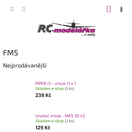
Přejít
NÁKUP
na
obsah
KOŠÍK
FMS
Nejprodávanější
PIPER J3 - vrtule 11 x 7
Skladem e-shop
(1 ks)
239 Kč
Unašeč vrtule - MXS 3D V2
Skladem e-shop
(2 ks)
129 Kč