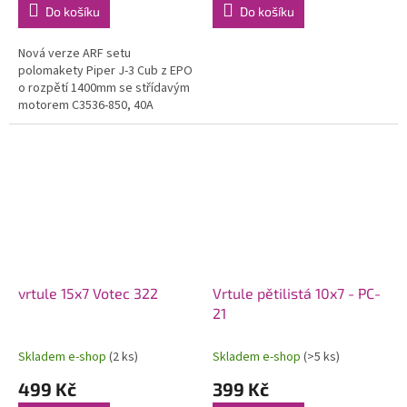
Do košíku
Do košíku
Nová verze ARF setu
polomakety Piper J-3 Cub z EPO
o rozpětí 1400mm se střídavým
motorem C3536-850, 40A
regulátorem a osazenými 5
servy v obojživelném
provedení. Ovládaná...
vrtule 15x7 Votec 322
Vrtule pětilistá 10x7 - PC-
21
Skladem e-shop
(2 ks)
Skladem e-shop
(>5 ks)
499 Kč
399 Kč