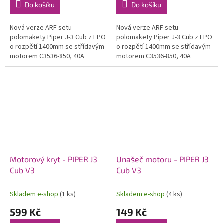
Do košíku
Do košíku
Nová verze ARF setu
Nová verze ARF setu
polomakety Piper J-3 Cub z EPO
polomakety Piper J-3 Cub z EPO
o rozpětí 1400mm se střídavým
o rozpětí 1400mm se střídavým
motorem C3536-850, 40A
motorem C3536-850, 40A
regulátorem a osazenými 5
regulátorem a osazenými 5
servy v obojživelném
servy v obojživelném
provedení. Ovládaná...
provedení. Ovládaná...
Motorový kryt - PIPER J3
Unašeč motoru - PIPER J3
Cub V3
Cub V3
Skladem e-shop
(1 ks)
Skladem e-shop
(4 ks)
599 Kč
149 Kč