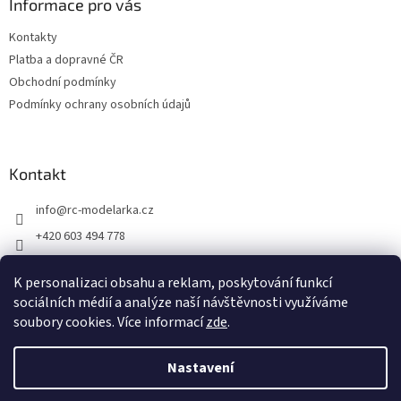
a
Informace pro vás
i
t
s
Kontakty
í
u
Platba a dopravné ČR
Obchodní podmínky
Podmínky ochrany osobních údajů
Kontakt
info
@
rc-modelarka.cz
+420 603 494 778
Modelářské potřeby
K personalizaci obsahu a reklam, poskytování funkcí
jino_hk
sociálních médií a analýze naší návštěvnosti využíváme
soubory cookies. Více informací
zde
.
Vytvořil Shoptet
Nastavení