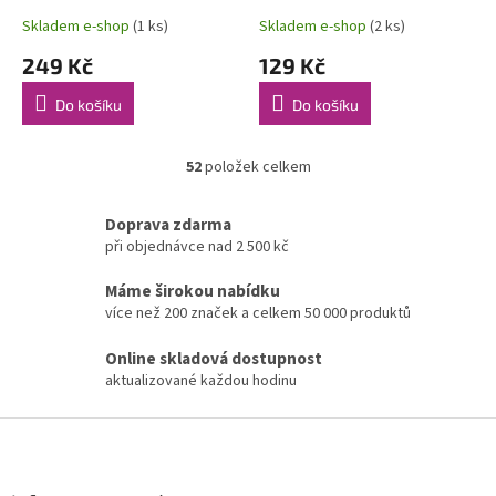
Skladem e-shop
(1 ks)
Skladem e-shop
(2 ks)
249 Kč
129 Kč
Do košíku
Do košíku
52
položek celkem
O
v
l
Doprava zdarma
á
při objednávce nad 2 500 kč
d
a
Máme širokou nabídku
c
více než 200 značek a celkem 50 000 produktů
í
p
Online skladová dostupnost
r
aktualizované každou hodinu
v
k
Z
y
v
á
ý
p
p