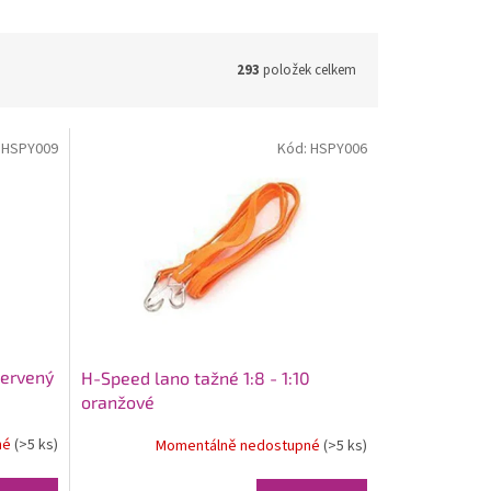
293
položek celkem
:
HSPY009
Kód:
HSPY006
červený
H-Speed lano tažné 1:8 - 1:10
oranžové
né
(>5 ks)
Momentálně nedostupné
(>5 ks)