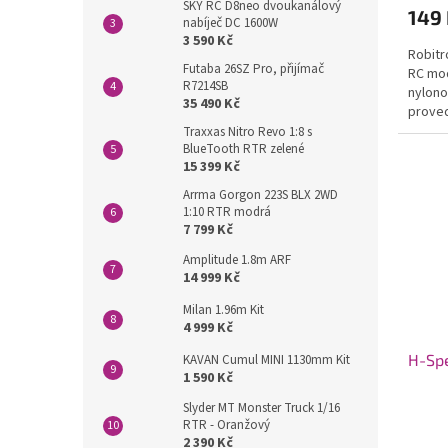
SKY RC D8neo dvoukanálový
149
nabíječ DC 1600W
3 590 Kč
Robitr
Futaba 26SZ Pro, přijímač
RC mod
R7214SB
nylono
35 490 Kč
proved
rozměr
Traxxas Nitro Revo 1:8 s
BlueTooth RTR zelené
15 399 Kč
Arrma Gorgon 223S BLX 2WD
1:10 RTR modrá
7 799 Kč
Amplitude 1.8m ARF
14 999 Kč
Milan 1.96m Kit
4 999 Kč
H-Spe
KAVAN Cumul MINI 1130mm Kit
1 590 Kč
Slyder MT Monster Truck 1/16
RTR - Oranžový
2 390 Kč