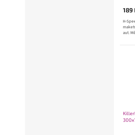
189 
H-Spee
maketu
aut. M
Kille
300x