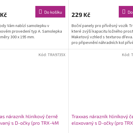
Do košíku
Do
 Kč
229 Kč
body Vám nabízí samolepku v
Boční panely pro přívěsný vozík Tr
novém provedení typ A. Samolepka
které zvýší kapacitu ložného prost
měry 300 x 195 mm.
Maketový vzhled s texturou dřeva
pro připevnění náhradních kol přív
(prodávají se...
Kód:
TRA9735X
Kód:
as nárazník hliníkový černě
Traxxas nárazník hliníkový č
vaný s D-očky (pro TRX-4M
eloxovaný s D-očky (pro TR
Bronco)
Defender)