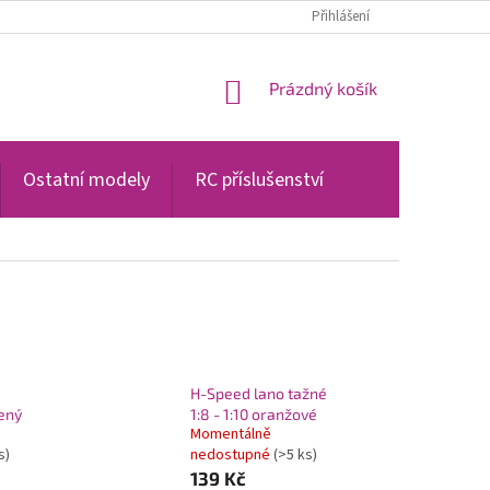
PODMÍNKY OCHRANY OSOBNÍCH ÚDAJŮ
Přihlášení
NÁKUPNÍ
Prázdný košík
KOŠÍK
Ostatní modely
RC příslušenství
H-Speed lano tažné
vený
1:8 - 1:10 oranžové
Momentálně
s)
nedostupné
(>5 ks)
139 Kč