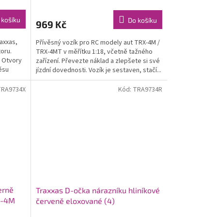
 košíku
Do košíku
969 Kč
axxas,
Přívěsný vozík pro RC modely aut TRX-4M /
oru.
TRX-4MT v měřítku 1:18, včetně tažného
. Otvory
zařízení. Převezte náklad a zlepšete si své
ěsu
jízdní dovednosti. Vozík je sestaven, stačí...
TRA9734X
Kód:
TRA9734R
erně
Traxxas D-očka nárazníku hliníkové
X-4M
červeně eloxované (4)