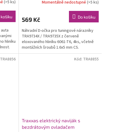
né
(>5 ks)
Momentálně nedostupné
(>5 ks)
 košíku
Do košíku
569 Kč
 auta
Náhradní D-očka pro tuningové nárazníky
vanými
TRA9734X / TRA9735X z červeně
o hliníku
eloxovaného hliníku 6061-T6, 4ks, včetně
lnost.
montážních šroubů 1.6x5 mm CS.
TRA8856
Kód:
TRA8855
Traxxas elektrický naviják s
bezdrátovým ovladačem