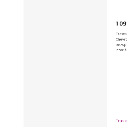
1 09
Traxxa
Chevro
bezsp
interi
vanu i
Traxx