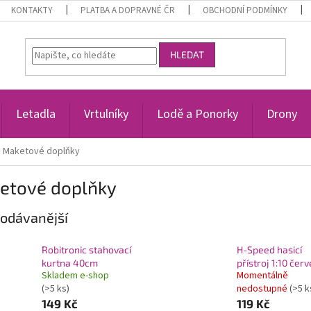
KONTAKTY
PLATBA A DOPRAVNÉ ČR
OBCHODNÍ PODMÍNKY
HLEDAT
Letadla
Vrtulníky
Lodě a Ponorky
Drony
Maketové doplňky
etové doplňky
odávanější
Robitronic stahovací
H-Speed hasicí
kurtna 40cm
přístroj 1:10 čer
Skladem e-shop
Momentálně
(>5 ks)
nedostupné
(>5 k
149 Kč
119 Kč