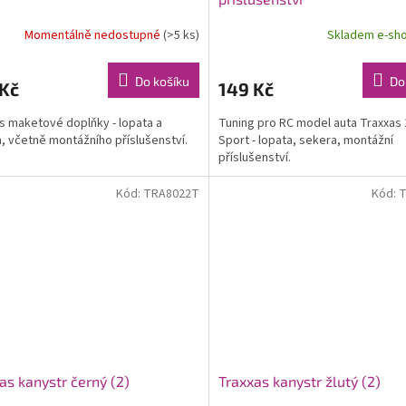
Momentálně nedostupné
(>5 ks)
Skladem e-sh
Do košíku
Do
 Kč
149 Kč
s maketové doplňky - lopata a
Tuning pro RC model auta Traxxas 
, včetně montážního příslušenství.
Sport - lopata, sekera, montážní
příslušenství.
Kód:
TRA8022T
Kód:
T
as kanystr černý (2)
Traxxas kanystr žlutý (2)