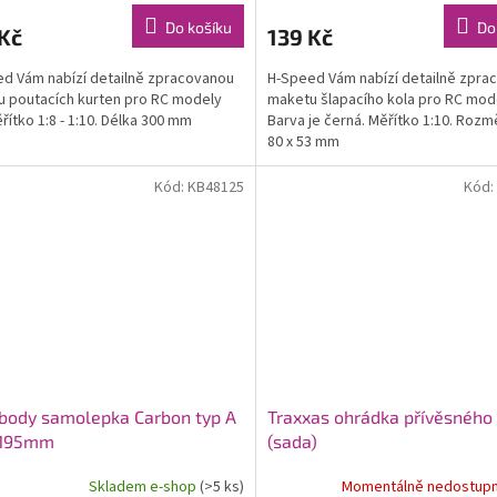
Do košíku
Do
Kč
139 Kč
d Vám nabízí detailně zpracovanou
H-Speed Vám nabízí detailně zpra
 poutacích kurten pro RC modely
maketu šlapacího kola pro RC mode
ěřítko 1:8 - 1:10. Délka 300 mm
Barva je černá. Měřítko 1:10. Rozm
80 x 53 mm
Kód:
KB48125
Kód:
rbody samolepka Carbon typ A
Traxxas ohrádka přívěsného 
195mm
(sada)
Skladem e-shop
(>5 ks)
Momentálně nedostup