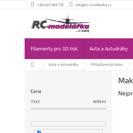
Přejít
+420 603 494 778
info@rc-modelarka.cz
na
obsah
Filamenty pro 3D tisk
Auta a Autodráhy
Domů
Auta a Autodráhy
Příslušenství Auta
P
Mak
o
s
Cena
Nejpr
t
r
79
Kč
4899
Kč
a
n
n
í
p