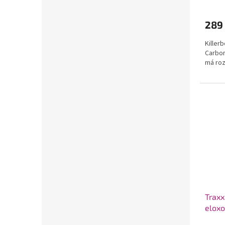
289
Killer
Carbo
má roz
Traxx
eloxo
Ford 