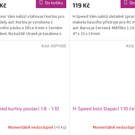
Do košíku
Do
 Kč
119 Kč
onic Vám nabízí stahovací kurtnu pro
H-Speed Vám nabízí detailně zpra
ely aut. Kurtna je vyrobena z
maketu hasicího přístroje pro RC 
vého pásku o šířce 6 mm v černém
aut. Barva je červená. Měřítko 1:1
ení. Na každé straně je karabina o
47 x 23 x 14 mm
u 21 x 11...
Kód:
HSPY005
Kód
ed kurtny poutací 1:8 - 1:10
H-Speed kolo šlapací 1:10 če
Momentálně nedostupné
(>5 ks)
Momentálně nedostup