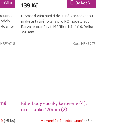
 košíku
Do košíku
139 Kč
covanou
H-Speed Vám nabízí detailně zpracovanou
modely
maketu tažného lana pro RC modely aut.
0. Rozměr
Barva je oranžová. Měřítko 1:8 - 1:10. Délka
350 mm
:
HSPY018
Kód:
KB48273
rné
Killerbody sponky karoserie (4),
ocel. lanko 120mm (2)
né
(>5 ks)
Momentálně nedostupné
(>5 ks)