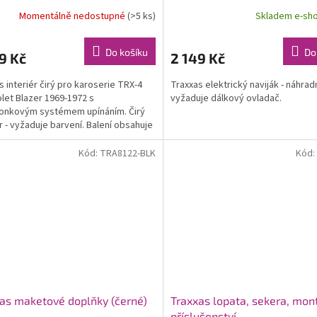
Momentálně nedostupné
(>5 ks)
Skladem e-sh
Do košíku
Do
9 Kč
2 149 Kč
s interiér čirý pro karoserie TRX-4
Traxxas elektrický naviják - náhradn
let Blazer 1969-1972 s
vyžaduje dálkový ovladač.
onkovým systémem upínáním. Čirý
ér - vyžaduje barvení. Balení obsahuje
nteriéru, maketové...
Kód:
TRA8122-BLK
Kód:
as maketové doplňky (černé)
Traxxas lopata, sekera, mon
příslušenství