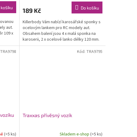
 košíku
Do košíku
189 Kč
covanou
Killerbody Vám nabízí karosářské sponky s
ly aut.
ocelovým lankem pro RC modely aut.
ěr 109 x
Obsahem balení jsou 4 x malá sponka na
karoserii, 2 x ocelové lanko délky 120 mm.
TRA9798
Kód:
TRA9795
vozíku
Traxxas přívěsný vozík
né
(>5 ks)
Skladem e-shop
(>5 ks)