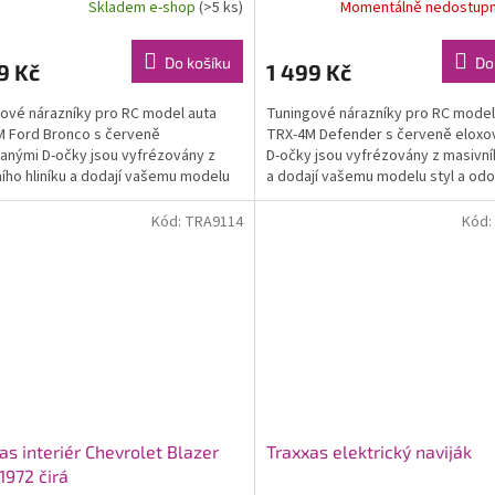
Skladem e-shop
(>5 ks)
Momentálně nedostup
Do košíku
Do
9 Kč
1 499 Kč
ové nárazníky pro RC model auta
Tuningové nárazníky pro RC model
 Ford Bronco s červeně
TRX-4M Defender s červeně eloxo
anými D-očky jsou vyfrézovány z
D-očky jsou vyfrézovány z masivníh
ího hliníku a dodají vašemu modelu
a dodají vašemu modelu styl a odo
odolnost. Nárazníky mají...
Nárazníky mají...
Kód:
TRA9114
Kód:
as interiér Chevrolet Blazer
Traxxas elektrický naviják
1972 čirá