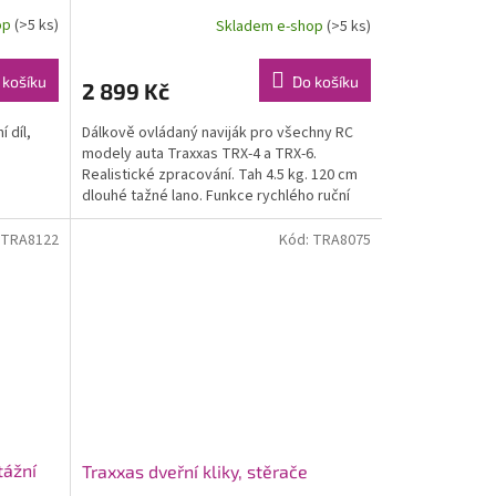
op
(>5 ks)
Skladem e-shop
(>5 ks)
 košíku
Do košíku
2 899 Kč
í díl,
Dálkově ovládaný naviják pro všechny RC
modely auta Traxxas TRX-4 a TRX-6.
Realistické zpracování. Tah 4.5 kg. 120 cm
dlouhé tažné lano. Funkce rychlého ruční
odmotání 2...
TRA8122
Kód:
TRA8075
tážní
Traxxas dveřní kliky, stěrače