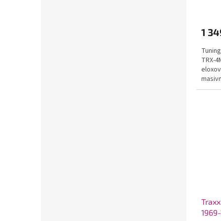
1 34
Tuning
TRX-4M
eloxov
masivn
styl a 
Traxx
1969-