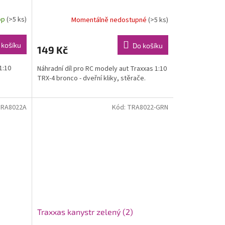
op
(>5 ks)
Momentálně nedostupné
(>5 ks)
 košíku
Do košíku
149 Kč
1:10
Náhradní díl pro RC modely aut Traxxas 1:10
TRX-4 bronco - dveřní kliky, stěrače.
RA8022A
Kód:
TRA8022-GRN
Traxxas kanystr zelený (2)