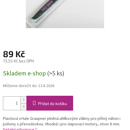
89 Kč
73,55 Kč bez DPH
Měrná
Skladem e-shop
(>5 ks)
cena:
Můžeme doručit do:
13.8.2026
Přidat do košíku
Plastová vrtule Graupner plněná uhlíkovými vlákny pro přímý náhon i
pohony s převodovkou. Vhodná i pro slapovací motory, otvor 8 mm.
Detailní informace