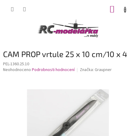
Přejít
NÁKUP
na
obsah
KOŠÍK
CAM PROP vrtule 25 x 10 cm/10 x 4
PEL-1360.25.10
Průměrné
Neohodnoceno
Podrobnosti hodnocení
Značka:
Graupner
hodnocení
produktu
je
0,0
z
5
hvězdiček.