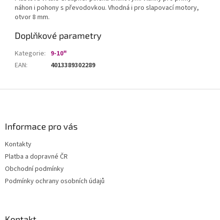
náhon i pohony s převodovkou. Vhodná i pro slapovací motory,
otvor 8 mm.
Doplňkové parametry
Kategorie
:
9-10"
EAN
:
4013389302289
Z
á
p
a
Informace pro vás
t
Kontakty
í
Platba a dopravné ČR
Obchodní podmínky
Podmínky ochrany osobních údajů
Kontakt