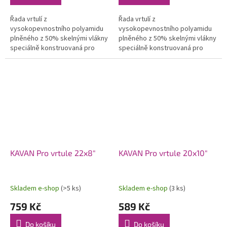
Řada vrtulí z
Řada vrtulí z
vysokopevnostního polyamidu
vysokopevnostního polyamidu
plněného z 50% skelnými vlákny
plněného z 50% skelnými vlákny
speciálně konstruovaná pro
speciálně konstruovaná pro
modely se spalovacími motory.
modely se spalovacími motory.
Použití moderních profilů a
Použití moderních profilů a
optimalizovaného...
optimalizovaného...
KAVAN Pro vrtule 22x8"
KAVAN Pro vrtule 20x10"
Skladem e-shop
(>5 ks)
Skladem e-shop
(3 ks)
759 Kč
589 Kč
Do košíku
Do košíku