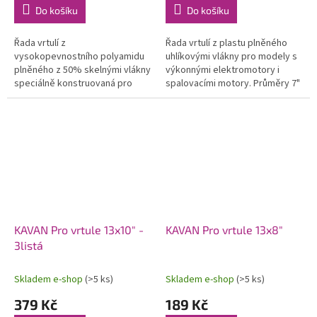
Do košíku
Do košíku
Řada vrtulí z
Řada vrtulí z plastu plněného
vysokopevnostního polyamidu
uhlíkovými vlákny pro modely s
plněného z 50% skelnými vlákny
výkonnými elektromotory i
speciálně konstruovaná pro
spalovacími motory. Průměry 7"
modely se spalovacími motory.
až 14".
Použití moderních profilů a
optimalizovaného...
KAVAN Pro vrtule 13x10" -
KAVAN Pro vrtule 13x8"
3listá
Skladem e-shop
(>5 ks)
Skladem e-shop
(>5 ks)
379 Kč
189 Kč