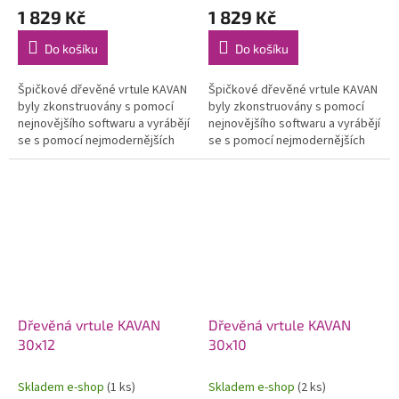
1 829 Kč
1 829 Kč
Do košíku
Do košíku
Špičkové dřevěné vrtule KAVAN
Špičkové dřevěné vrtule KAVAN
byly zkonstruovány s pomocí
byly zkonstruovány s pomocí
nejnovějšího softwaru a vyrábějí
nejnovějšího softwaru a vyrábějí
se s pomocí nejmodernějších
se s pomocí nejmodernějších
CNC strojů. Jejich profil a tvar je
CNC strojů. Jejich profil a tvar je
optimalizován pro...
optimalizován pro...
Dřevěná vrtule KAVAN
Dřevěná vrtule KAVAN
30x12
30x10
Skladem e-shop
(1 ks)
Skladem e-shop
(2 ks)