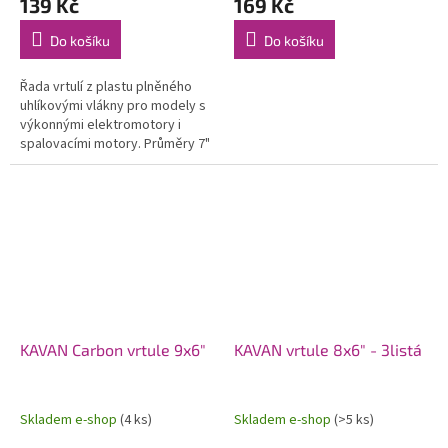
139 Kč
169 Kč
Do košíku
Do košíku
Řada vrtulí z plastu plněného
uhlíkovými vlákny pro modely s
výkonnými elektromotory i
spalovacími motory. Průměry 7"
až 14".
KAVAN Carbon vrtule 9x6"
KAVAN vrtule 8x6" - 3listá
Skladem e-shop
(4 ks)
Skladem e-shop
(>5 ks)