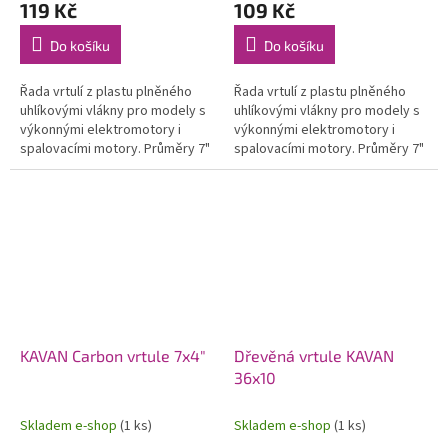
119 Kč
109 Kč
Do košíku
Do košíku
Řada vrtulí z plastu plněného
Řada vrtulí z plastu plněného
uhlíkovými vlákny pro modely s
uhlíkovými vlákny pro modely s
výkonnými elektromotory i
výkonnými elektromotory i
spalovacími motory. Průměry 7"
spalovacími motory. Průměry 7"
až 14".
až 14".
KAVAN Carbon vrtule 7x4"
Dřevěná vrtule KAVAN
36x10
Skladem e-shop
(1 ks)
Skladem e-shop
(1 ks)