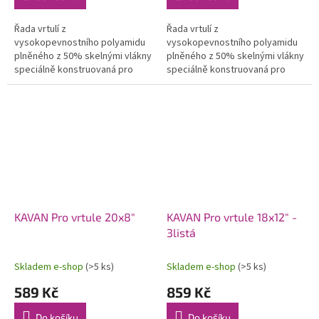
Řada vrtulí z
Řada vrtulí z
vysokopevnostního polyamidu
vysokopevnostního polyamidu
plněného z 50% skelnými vlákny
plněného z 50% skelnými vlákny
speciálně konstruovaná pro
speciálně konstruovaná pro
modely se spalovacími motory.
modely se spalovacími motory.
Použití moderních profilů a
Použití moderních profilů a
optimalizovaného...
optimalizovaného...
KAVAN Pro vrtule 20x8"
KAVAN Pro vrtule 18x12" -
3listá
Skladem e-shop
(>5 ks)
Skladem e-shop
(>5 ks)
589 Kč
859 Kč
Do košíku
Do košíku