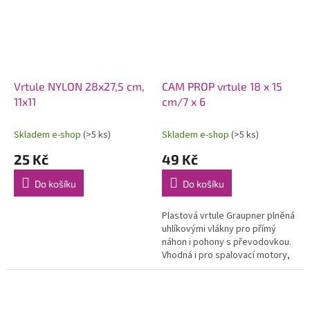
Vrtule NYLON 28x27,5 cm,
CAM PROP vrtule 18 x 15
11x11
cm/7 x 6
Skladem e-shop
(>5 ks)
Skladem e-shop
(>5 ks)
25 Kč
49 Kč
Do košíku
Do košíku
Plastová vrtule Graupner plněná
uhlíkovými vlákny pro přímý
náhon i pohony s převodovkou.
Vhodná i pro spalovací motory,
otvor 8 mm.