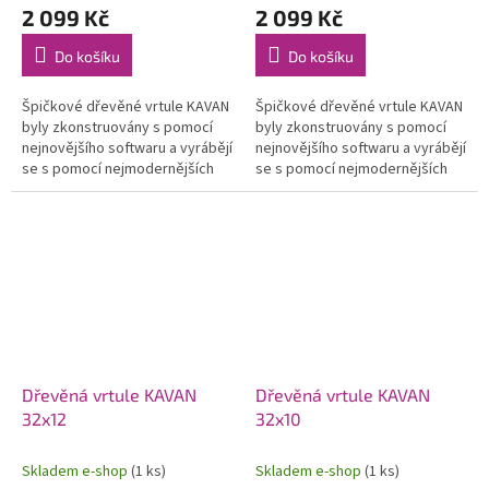
2 099 Kč
2 099 Kč
Do košíku
Do košíku
Špičkové dřevěné vrtule KAVAN
Špičkové dřevěné vrtule KAVAN
byly zkonstruovány s pomocí
byly zkonstruovány s pomocí
nejnovějšího softwaru a vyrábějí
nejnovějšího softwaru a vyrábějí
se s pomocí nejmodernějších
se s pomocí nejmodernějších
CNC strojů. Jejich profil a tvar je
CNC strojů. Jejich profil a tvar je
optimalizován pro...
optimalizován pro...
Dřevěná vrtule KAVAN
Dřevěná vrtule KAVAN
32x12
32x10
Skladem e-shop
(1 ks)
Skladem e-shop
(1 ks)