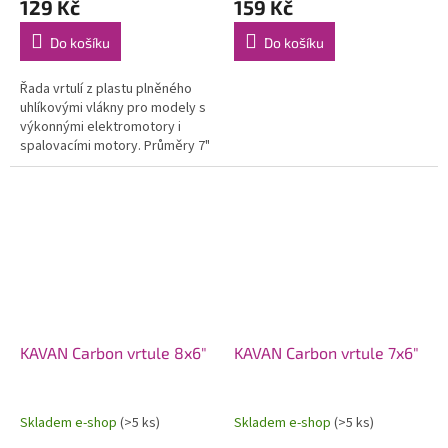
129 Kč
159 Kč
Do košíku
Do košíku
Řada vrtulí z plastu plněného
uhlíkovými vlákny pro modely s
výkonnými elektromotory i
spalovacími motory. Průměry 7"
až 14".
KAVAN Carbon vrtule 8x6"
KAVAN Carbon vrtule 7x6"
Skladem e-shop
(>5 ks)
Skladem e-shop
(>5 ks)