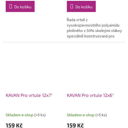
Do košíku
Do košíku
Řada vrtulí z
vysokopevnostního polyamidu
plněného z 50% skelnými vlákny
speciálně konstruovaná pro
modely se spalovacími motory.
Použití moderních profilů a
optimalizovaného...
KAVAN Pro vrtule 12x7"
KAVAN Pro vrtule 12x6"
Skladem e-shop
(>5 ks)
Skladem e-shop
(>5 ks)
159 Kč
159 Kč