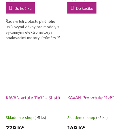
Do košíku
Do košíku
Řada vrtulí z plastu plněného
uhlíkovými vlákny pro modely s
výkonnými elektromotory i
spalovacími motory. Průměry 7"
až 14".
KAVAN vrtule 11x7" - 3listá
KAVAN Pro vrtule 11x6"
Skladem e-shop
(>5 ks)
Skladem e-shop
(>5 ks)
229 Kč
149 Kč