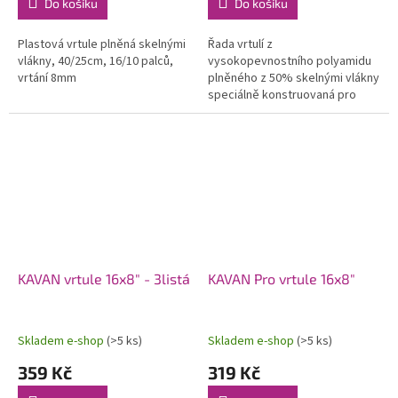
Do košíku
Do košíku
Plastová vrtule plněná skelnými
Řada vrtulí z
vlákny, 40/25cm, 16/10 palců,
vysokopevnostního polyamidu
vrtání 8mm
plněného z 50% skelnými vlákny
speciálně konstruovaná pro
modely se spalovacími motory.
Použití moderních profilů a
optimalizovaného...
KAVAN vrtule 16x8" - 3listá
KAVAN Pro vrtule 16x8"
Skladem e-shop
(>5 ks)
Skladem e-shop
(>5 ks)
359 Kč
319 Kč