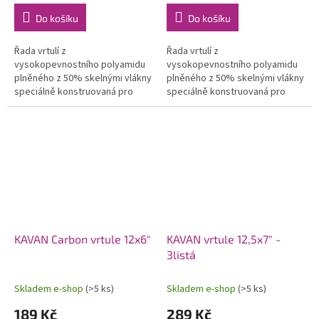
Do košíku
Do košíku
Řada vrtulí z
Řada vrtulí z
vysokopevnostního polyamidu
vysokopevnostního polyamidu
plněného z 50% skelnými vlákny
plněného z 50% skelnými vlákny
speciálně konstruovaná pro
speciálně konstruovaná pro
modely se spalovacími motory.
modely se spalovacími motory.
Použití moderních profilů a
Použití moderních profilů a
optimalizovaného...
optimalizovaného...
KAVAN Carbon vrtule 12x6"
KAVAN vrtule 12,5x7" -
3listá
Skladem e-shop
(>5 ks)
Skladem e-shop
(>5 ks)
189 Kč
289 Kč