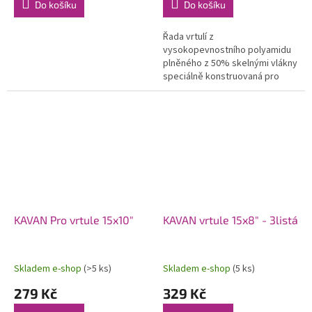
Do košíku
Do košíku
Řada vrtulí z
vysokopevnostního polyamidu
plněného z 50% skelnými vlákny
speciálně konstruovaná pro
modely se spalovacími motory.
Použití moderních profilů a
optimalizovaného...
KAVAN Pro vrtule 15x10"
KAVAN vrtule 15x8" - 3listá
Skladem e-shop
(>5 ks)
Skladem e-shop
(5 ks)
279 Kč
329 Kč