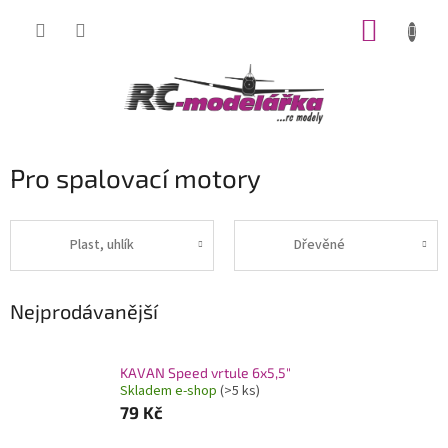
Přejít
NÁKUP
na
obsah
KOŠÍK
Pro spalovací motory
Plast, uhlík
Dřevěné
Nejprodávanější
KAVAN Speed vrtule 6x5,5"
Skladem e-shop
(>5 ks)
79 Kč