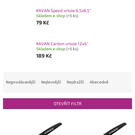
KAVAN Speed vrtule 6,5x6,5"
Skladem e-shop
(>5 ks)
79 Kč
KAVAN Carbon vrtule 12x4"
Skladem e-shop
(>5 ks)
189 Kč
Ř
a
Nejprodávanější
Nejlevnější
Nejdražší
Abecedně
z
e
n
OTEVŘÍT FILTR
í
p
V
r
ý
o
p
d