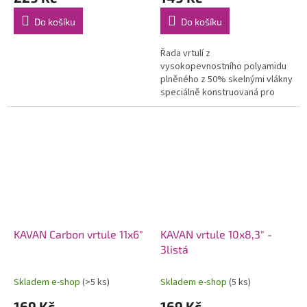
Do košíku
Do košíku
Řada vrtulí z
vysokopevnostního polyamidu
plněného z 50% skelnými vlákny
speciálně konstruovaná pro
modely se spalovacími motory.
Použití moderních profilů a
optimalizovaného...
KAVAN Carbon vrtule 11x6"
KAVAN vrtule 10x8,3" -
3listá
Skladem e-shop
(>5 ks)
Skladem e-shop
(5 ks)
169 Kč
169 Kč