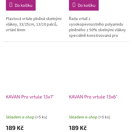
Do košíku
Do košíku
Plastová vrtule plněná skelnými
Řada vrtulí z
vlákny, 33/25cm, 13/10 palců,
vysokopevnostního polyamidu
vrtání 8mm
plněného z 50% skelnými vlákny
speciálně konstruovaná pro
modely se spalovacími motory.
Použití moderních profilů a
optimalizovaného...
KAVAN Pro vrtule 13x7"
KAVAN Pro vrtule 13x6"
Skladem e-shop
(>5 ks)
Skladem e-shop
(>5 ks)
189 Kč
189 Kč