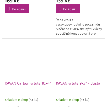
169 Kč
139 Kč
Do košíku
Do košíku
Řada vrtulí z
vysokopevnostního polyamidu
plněného z 50% skelnými vlákny
speciálně konstruovaná pro
modely se spalovacími motory.
Použití moderních profilů a
optimalizovaného...
KAVAN Carbon vrtule 10x4"
KAVAN vrtule 9x7" - 3listá
Skladem e-shop
(>5 ks)
Skladem e-shop
(>5 ks)