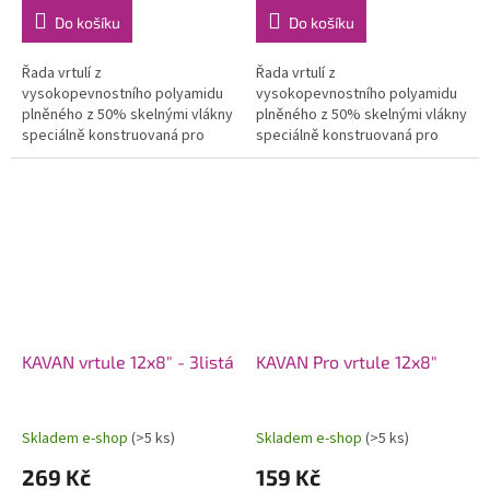
Do košíku
Do košíku
Řada vrtulí z
Řada vrtulí z
vysokopevnostního polyamidu
vysokopevnostního polyamidu
plněného z 50% skelnými vlákny
plněného z 50% skelnými vlákny
speciálně konstruovaná pro
speciálně konstruovaná pro
modely se spalovacími motory.
modely se spalovacími motory.
Použití moderních profilů a
Použití moderních profilů a
optimalizovaného...
optimalizovaného...
KAVAN vrtule 12x8" - 3listá
KAVAN Pro vrtule 12x8"
Skladem e-shop
(>5 ks)
Skladem e-shop
(>5 ks)
269 Kč
159 Kč