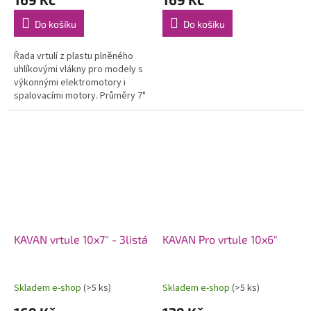
Do košíku
Do košíku
Řada vrtulí z plastu plněného
uhlíkovými vlákny pro modely s
výkonnými elektromotory i
spalovacími motory. Průměry 7"
až 14".
KAVAN vrtule 10x7" - 3listá
KAVAN Pro vrtule 10x6"
Skladem e-shop
(>5 ks)
Skladem e-shop
(>5 ks)