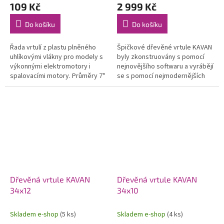
109 Kč
2 999 Kč
Do košíku
Do košíku
Řada vrtulí z plastu plněného
Špičkové dřevěné vrtule KAVAN
uhlíkovými vlákny pro modely s
byly zkonstruovány s pomocí
výkonnými elektromotory i
nejnovějšího softwaru a vyrábějí
spalovacími motory. Průměry 7"
se s pomocí nejmodernějších
až 14".
CNC strojů. Jejich profil a tvar je
optimalizován pro...
Dřevěná vrtule KAVAN
Dřevěná vrtule KAVAN
34x12
34x10
Skladem e-shop
(5 ks)
Skladem e-shop
(4 ks)