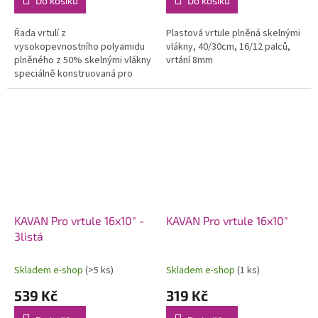
Do košíku
Do košíku
Řada vrtulí z
Plastová vrtule plněná skelnými
vysokopevnostního polyamidu
vlákny, 40/30cm, 16/12 palců,
plněného z 50% skelnými vlákny
vrtání 8mm
speciálně konstruovaná pro
modely se spalovacími motory.
Použití moderních profilů a
optimalizovaného...
KAVAN Pro vrtule 16x10" -
KAVAN Pro vrtule 16x10"
3listá
Skladem e-shop
(>5 ks)
Skladem e-shop
(1 ks)
539 Kč
319 Kč