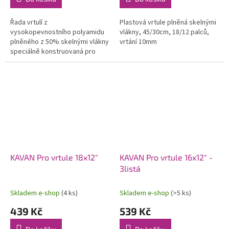
Řada vrtulí z
Plastová vrtule plněná skelnými
vysokopevnostního polyamidu
vlákny, 45/30cm, 18/12 palců,
plněného z 50% skelnými vlákny
vrtání 10mm
speciálně konstruovaná pro
modely se spalovacími motory.
Použití moderních profilů a
optimalizovaného...
KAVAN Pro vrtule 18x12"
KAVAN Pro vrtule 16x12" -
3listá
Skladem e-shop
(4 ks)
Skladem e-shop
(>5 ks)
439 Kč
539 Kč