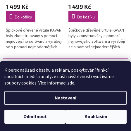
1 499 Kč
1 499 Kč
Do košíku
Do košíku
Špičkové dřevěné vrtule KAVAN
Špičkové dřevěné vrtule KAVAN
byly zkonstruovány s pomocí
byly zkonstruovány s pomocí
nejnovějšího softwaru a vyrábějí
nejnovějšího softwaru a vyrábějí
se s pomocí nejmodernějších
se s pomocí nejmodernějších
CNC strojů. Jejich profil a tvar je
CNC strojů. Jejich profil a tvar je
optimalizován pro...
optimalizován pro...
NAČÍST 60 DALŠÍCH
K personalizaci obsahu a reklam, poskytování funkcí
S
1
6
t
sociálních médií a analýze naší návštěvnosti využíváme
O
r
333
položek celkem
soubory cookies. Více informací
zde
.
v
á
l
NAHORU
n
á
k
Nastavení
d
o
v
a
Doprava zdarma
á
c
při objednávce nad 2 500 kč
n
Odmítnout
Souhlasím
í
í
p
Máme širokou nabídku
r