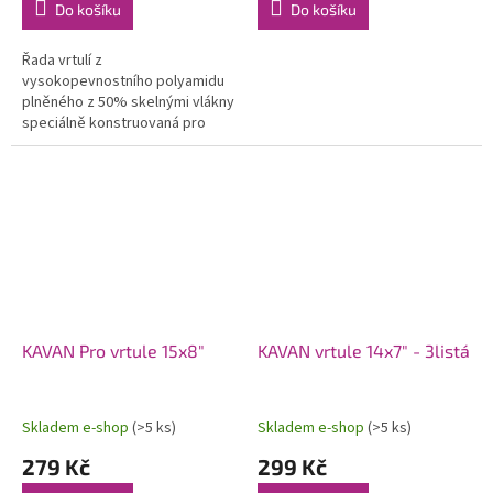
Do košíku
Do košíku
Řada vrtulí z
vysokopevnostního polyamidu
plněného z 50% skelnými vlákny
speciálně konstruovaná pro
modely se spalovacími motory.
Použití moderních profilů a
optimalizovaného...
KAVAN Pro vrtule 15x8"
KAVAN vrtule 14x7" - 3listá
Skladem e-shop
(>5 ks)
Skladem e-shop
(>5 ks)
279 Kč
299 Kč