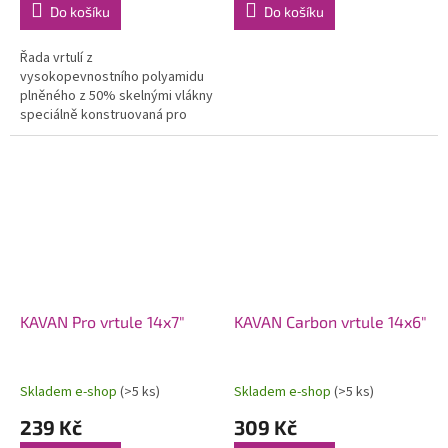
Do košíku
Do košíku
Řada vrtulí z
vysokopevnostního polyamidu
plněného z 50% skelnými vlákny
speciálně konstruovaná pro
modely se spalovacími motory.
Použití moderních profilů a
optimalizovaného...
KAVAN Pro vrtule 14x7"
KAVAN Carbon vrtule 14x6"
Skladem e-shop
(>5 ks)
Skladem e-shop
(>5 ks)
239 Kč
309 Kč