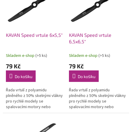
i
u
s
k
p
t
r
ů
o
d
KAVAN Speed vrtule 6x5,5"
KAVAN Speed vrtule
u
6,5x6,5"
k
t
Skladem e-shop
(>5 ks)
Skladem e-shop
(>5 ks)
ů
79 Kč
79 Kč
Do košíku
Do košíku
Řada vrtulí z polyamidu
Řada vrtulí z polyamidu
plněného z 50% skelnými vlákny
plněného z 50% skelnými vlákny
pro rychlé modely se
pro rychlé modely se
spalovacími motory nebo
spalovacími motory nebo
vysokootáčkovými
vysokootáčkovými
elektromotory. Průměry 6" až 7".
elektromotory. Průměry 6" až 7".