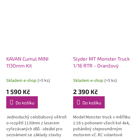
KAVAN Cumul MINI
Slyder MT Monster Truck
1130mm Kit
1/16 RTR - Oranžový
Skladem e-shop
(>5 ks)
Skladem e-shop
(>5 ks)
1 590 Kč
2 390 Kč
Do košíku
Do košíku
Jednoduchý celobalsový větroň
Model Monster truck v měřítku
o rozpětí 1130mm z laserem
1:16 s pohonem všech kol 4x4,
vyřezávaných dílů - ideální pro
poháněný stejnosměrným
seznámení se základy stavby
motorem vč. RC volantové