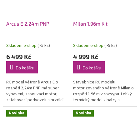
Arcus E 2.24m PNP
Milan 1.96m Kit
Skladem e-shop
(>5 ks)
Skladem e-shop
(>5 ks)
6 499 Kč
4 999 Kč
Do košíku
Do košíku
RC model větroně Arcus E o
Stavebnice RC modelu
rozpětí 2,24m PNP má super
motorizovaného větroně Milan o
vybavení, zasouvací motor,
rozpětí 1.96 m v rozsypu. Lehký
zatahovací podvozek a brzdící
termický model z balzy a
štíty! Zároveň si však zachovává
překližky se staví na plánu v
výhodu robustního materiálu
měřítku 1:1. Model lze pohánět...
Novinka
Novinka
EPO,...