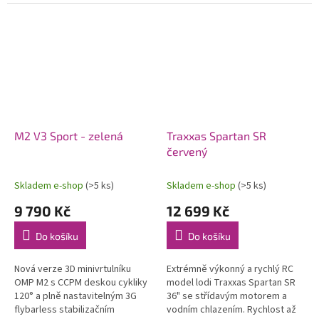
modelů letadel. Konstrukce
soupravy 2,4 GHz a pohonného
počítá s možností instalace...
akumulátoru. Voděodolný
regulátor a...
M2 V3 Sport - zelená
Traxxas Spartan SR
červený
Skladem e-shop
(>5 ks)
Skladem e-shop
(>5 ks)
9 790 Kč
12 699 Kč
Do košíku
Do košíku
Nová verze 3D minivrtulníku
Extrémně výkonný a rychlý RC
OMP M2 s CCPM deskou cykliky
model lodi Traxxas Spartan SR
120° a plně nastavitelným 3G
36" se střídavým motorem a
flybarless stabilizačním
vodním chlazením. Rychlost až