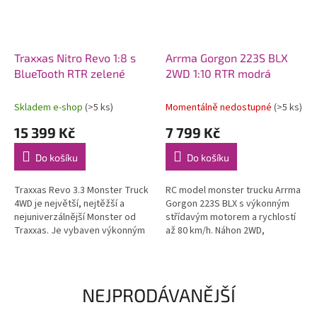
Traxxas Nitro Revo 1:8 s
Arrma Gorgon 223S BLX
BlueTooth RTR zelené
2WD 1:10 RTR modrá
Skladem e-shop
(>5 ks)
Momentálně nedostupné
(>5 ks)
15 399 Kč
7 799 Kč
Do košíku
Do košíku
Traxxas Revo 3.3 Monster Truck
RC model monster trucku Arrma
4WD je největší, nejtěžší a
Gorgon 223S BLX s výkonným
nejuniverzálnější Monster od
střídavým motorem a rychlostí
Traxxas. Je vybaven výkonným
až 80 km/h. Náhon 2WD,
závodním motorem TRX 3.3 s
nezávislé zavěšení, olejové
laděným výfukem, RC
tlumiče, řídící jednotka
soupravou...
Spektrum 45A...
NEJPRODÁVANĚJŠÍ