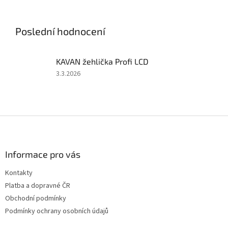
soupravy 2,4 GHz, 50A
soupravy 2,4 GHz, 40A
regulátoru a 6kg serva. Bez
regulátoru a 6kg serva. Bez
pohonného...
pohonného akumulátoru a...
Poslední hodnocení
KAVAN žehlička Profi LCD
Hodnocení
3.3.2026
produktu
je
5
z
Z
5
á
hvězdiček.
p
a
Informace pro vás
t
Kontakty
í
Platba a dopravné ČR
Obchodní podmínky
Podmínky ochrany osobních údajů