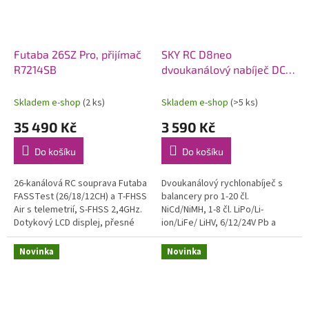
Futaba 26SZ Pro, přijímač
SKY RC D8neo
R7214SB
dvoukanálový nabíječ DC
1600W
Skladem e-shop
(2 ks)
Skladem e-shop
(>5 ks)
35 490 Kč
3 590 Kč
Do košíku
Do košíku
26-kanálová RC souprava Futaba
Dvoukanálový rychlonabíječ s
FASSTest (26/18/12CH) a T-FHSS
balancery pro 1-20 čl.
Air s telemetrií, S-FHSS 2,4GHz.
NiCd/NiMH, 1-8 čl. LiPo/Li-
Dotykový LCD displej, přesné
ion/LiFe/ LiHV, 6/12/24V Pb a
celokovové křížové ovladače, 8
bezúdržbové Pb AGM proudem
přepínačů, 4 posuvné a...
0,1-32A (max. 1x1100W nebo
Novinka
Novinka
celkem max....