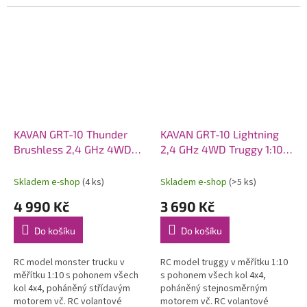
pěnového polyolefinu (EPO).
pohonem 6S. Model poskytuje
Osazen střídavý motor C2814-
brutální akceleraci, odolnost a...
1400, sklopná...
KAVAN GRT-10 Thunder
KAVAN GRT-10 Lightning
Brushless 2,4 GHz 4WD
2,4 GHz 4WD Truggy 1:10 -
Monster Truck 1:10 -
Modrý
Červený
Skladem e-shop
(4 ks)
Skladem e-shop
(>5 ks)
4 990 Kč
3 690 Kč
Do košíku
Do košíku
RC model monster trucku v
RC model truggy v měřítku 1:10
měřítku 1:10 s pohonem všech
s pohonem všech kol 4x4,
kol 4x4, poháněný střídavým
poháněný stejnosměrným
motorem vč. RC volantové
motorem vč. RC volantové