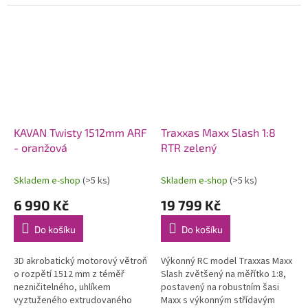
systémem OFS3+ (přepínatelné
80 km/h. Exkluzivní funkce
režimy stabilizace/3D
automatického otočení v
akrobacie) s...
případě...
KAVAN Twisty 1512mm ARF
Traxxas Maxx Slash 1:8
- oranžová
RTR zelený
Skladem e-shop
(>5 ks)
Skladem e-shop
(>5 ks)
6 990 Kč
19 799 Kč
Do košíku
Do košíku
3D akrobatický motorový větroň
Výkonný RC model Traxxas Maxx
o rozpětí 1512 mm z téměř
Slash zvětšený na měřítko 1:8,
nezničitelného, uhlíkem
postavený na robustním šasi
vyztuženého extrudovaného
Maxx s výkonným střídavým