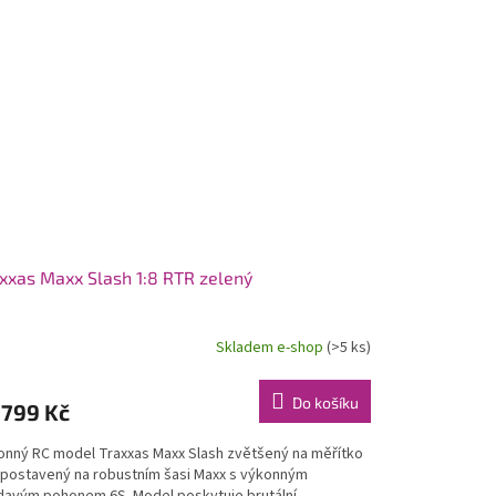
xxas Maxx Slash 1:8 RTR zelený
Skladem e-shop
(>5 ks)
Do košíku
 799 Kč
onný RC model Traxxas Maxx Slash zvětšený na měřítko
, postavený na robustním šasi Maxx s výkonným