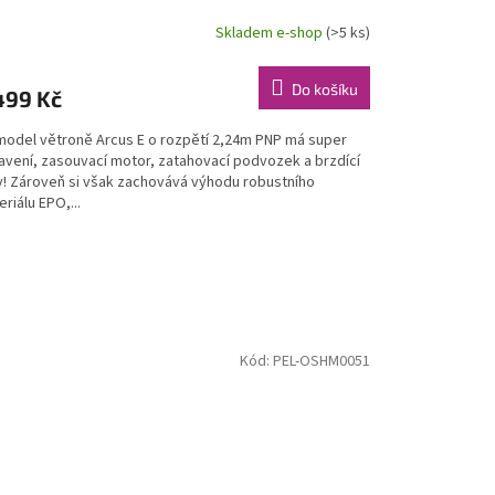
Skladem e-shop
(>5 ks)
Do košíku
499 Kč
model větroně Arcus E o rozpětí 2,24m PNP má super
avení, zasouvací motor, zatahovací podvozek a brzdící
ty! Zároveň si však zachovává výhodu robustního
riálu EPO,...
Kód:
PEL-OSHM0051