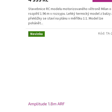
Stavebnice RC modelu motorizovaného větroně Milan o
rozpětí 1.96 m v rozsypu. Lehký termický model z balzy 
překližky se staví na plánu v měřítku 1:1. Model lze
pohánět...
Kód:
TA-
Novinka
Amplitude 1.8m ARF