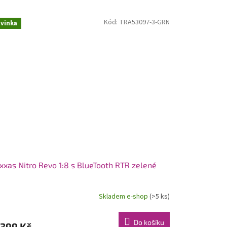
Kód:
TRA53097-3-GRN
vinka
xxas Nitro Revo 1:8 s BlueTooth RTR zelené
Skladem e-shop
(>5 ks)
Do košíku
 399 Kč