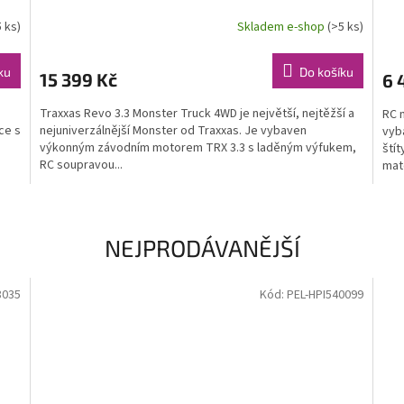
5 ks)
Skladem e-shop
(>5 ks)
ku
Do košíku
15 399 Kč
6 
Traxxas Revo 3.3 Monster Truck 4WD je největší, nejtěžší a
RC 
ce s
nejuniverzálnější Monster od Traxxas. Je vybaven
vyb
výkonným závodním motorem TRX 3.3 s laděným výfukem,
ští
RC soupravou...
mate
NEJPRODÁVANĚJŠÍ
8035
Kód:
PEL-HPI540099