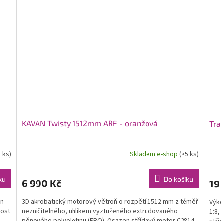
KAVAN Twisty 1512mm ARF - oranžová
Tra
5 ks)
Skladem e-shop
(>5 ks)
ku
Do košíku
6 990 Kč
19
an
3D akrobatický motorový větroň o rozpětí 1512 mm z téměř
Výk
lost
nezničitelného, uhlíkem vyztuženého extrudovaného
1:8
pěnového polyolefinu (EPO). Osazen střídavý motor C2814-