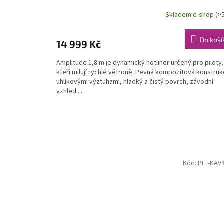
Skladem e-shop
(>
Do koší
14 999 Kč
Amplitude 1,8 m je dynamický hotliner určený pro piloty,
kteří milují rychlé větroně. Pevná kompozitová konstruk
uhlíkovými výztuhami, hladký a čistý povrch, závodní
vzhled....
Kód:
PEL-KAV