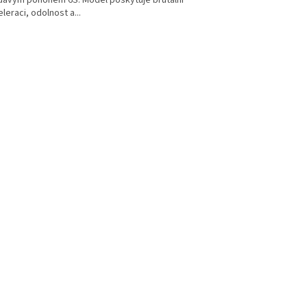
ídavým pohonem 6S. Model poskytuje brutální
leraci, odolnost a...