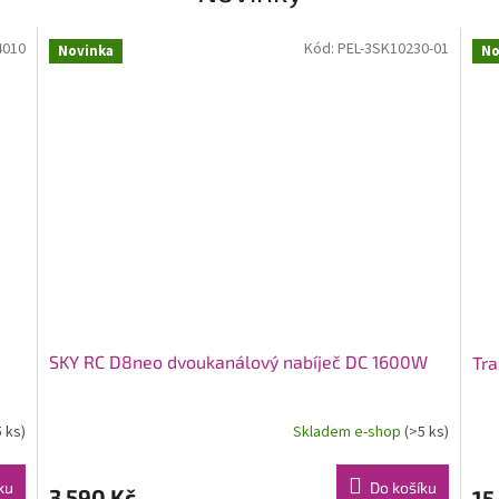
4010
Kód:
PEL-3SK10230-01
Novinka
No
SKY RC D8neo dvoukanálový nabíječ DC 1600W
Tra
5 ks)
Skladem e-shop
(>5 ks)
ku
Do košíku
3 590 Kč
15