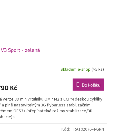
V3 Sport - zelená
Skladem e-shop
(>5 ks)
Do košíku
790 Kč
á verze 3D minivrtulníku OMP M2 s CCPM deskou cykliky
 a plně nastavitelným 3G flybarless stabilizačním
témem OFS3+ (přepínatelné režimy stabilizace/3D
bacie) s...
Kód:
TRA102076-4-GRN