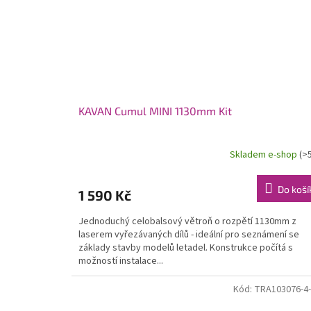
KAVAN Cumul MINI 1130mm Kit
Skladem e-shop
(>
Do koší
1 590 Kč
Jednoduchý celobalsový větroň o rozpětí 1130mm z
laserem vyřezávaných dílů - ideální pro seznámení se
základy stavby modelů letadel. Konstrukce počítá s
možností instalace...
Kód:
TRA103076-4