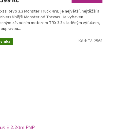
xas Revo 3.3 Monster Truck 4WD je největší, nejtěžší a
univerzálnější Monster od Traxxas. Je vybaven
onným závodním motorem TRX 3.3 s laděným výfukem,
soupravou...
Kód:
TA-2568
vinka
us E 2.24m PNP