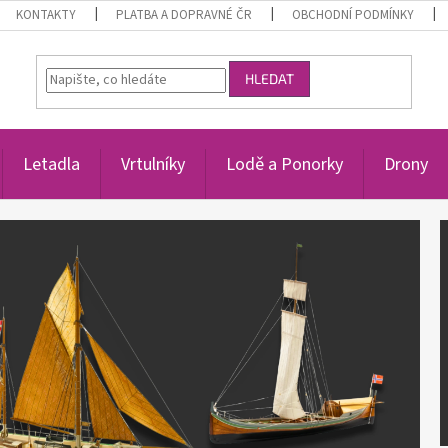
KONTAKTY
PLATBA A DOPRAVNÉ ČR
OBCHODNÍ PODMÍNKY
HLEDAT
Letadla
Vrtulníky
Lodě a Ponorky
Drony