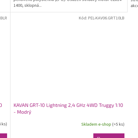
stř
1400, sklopná...
akce
TBLR
Kód:
PEL-KAV06.GRT10LB
D
KAVAN GRT-10 Lightning 2,4 GHz 4WD Truggy 1:10
- Modrý
4 ks)
Skladem e-shop
(>5 ks)