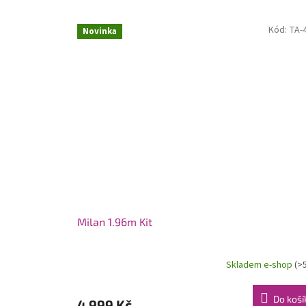
Kód:
TA-
Novinka
Milan 1.96m Kit
Skladem e-shop
(>
Do koší
4 999 Kč