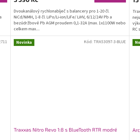
Dvoukanálový rychlonabíječ s balancery pro 1-20 čl.
Trax
a
NiCd/NiMH, 1-8 čl. LiPo/Li-ion/LiFe/ LiHV, 6/12/24V Pb a
nej
bezúdržbové Pb AGM proudem 0,1-32A (max. 1x1100W nebo
výk
celkem max....
RC 
2711
Kód:
TRA53097-3-BLUE
Novinka
No
Traxxas Nitro Revo 1:8 s BlueTooth RTR modré
Arc