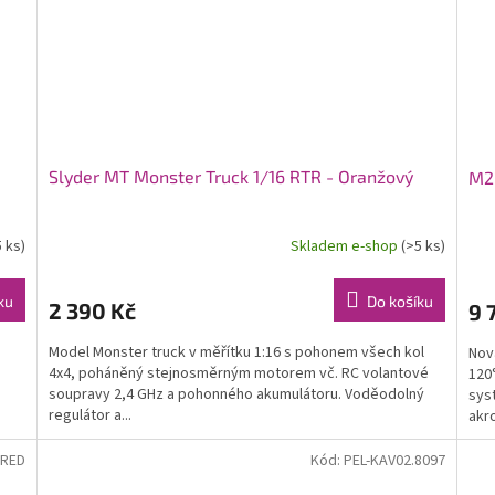
Slyder MT Monster Truck 1/16 RTR - Oranžový
M2 
5 ks)
Skladem e-shop
(>5 ks)
ku
Do košíku
2 390 Kč
9 
Model Monster truck v měřítku 1:16 s pohonem všech kol
Nov
4x4, poháněný stejnosměrným motorem vč. RC volantové
120°
soupravy 2,4 GHz a pohonného akumulátoru. Voděodolný
sys
regulátor a...
akro
-RED
Kód:
PEL-KAV02.8097