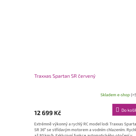
Traxxas Spartan SR červený
Skladem e-shop
(>
Do koší
12 699 Kč
Extrémně výkonný a rychlý RC model lodi Traxxas Spart
SR 36" se střídavým motorem a vodním chlazením. Rych
až 80 km/h. Exkluzivní funkce automatického otočení v