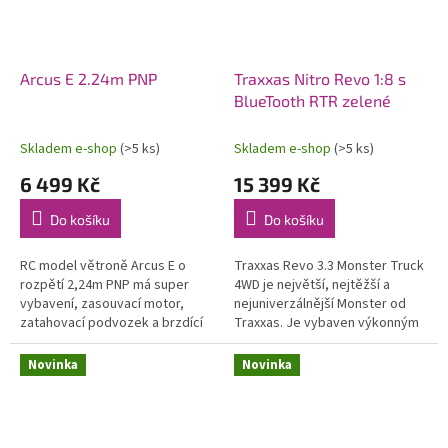
Arcus E 2.24m PNP
Traxxas Nitro Revo 1:8 s
BlueTooth RTR zelené
Skladem e-shop
(>5 ks)
Skladem e-shop
(>5 ks)
6 499 Kč
15 399 Kč
Do košíku
Do košíku
RC model větroně Arcus E o
Traxxas Revo 3.3 Monster Truck
rozpětí 2,24m PNP má super
4WD je největší, nejtěžší a
vybavení, zasouvací motor,
nejuniverzálnější Monster od
zatahovací podvozek a brzdící
Traxxas. Je vybaven výkonným
štíty! Zároveň si však zachovává
závodním motorem TRX 3.3 s
výhodu robustního materiálu
laděným výfukem, RC
Novinka
Novinka
EPO,...
soupravou...