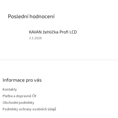
soupravy 2,4 GHz, 50A
soupravy 2,4 GHz, 40A
regulátoru a 6kg serva. Bez
regulátoru a 6kg serva. Bez
pohonného...
pohonného akumulátoru a...
Poslední hodnocení
KAVAN žehlička Profi LCD
Hodnocení
3.3.2026
produktu
je
5
z
Z
5
á
hvězdiček.
p
a
Informace pro vás
t
Kontakty
í
Platba a dopravné ČR
Obchodní podmínky
Podmínky ochrany osobních údajů