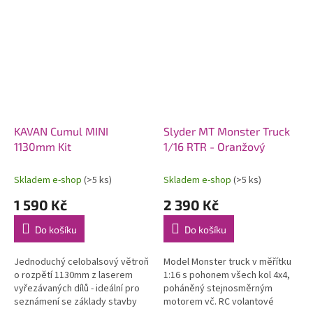
KAVAN Cumul MINI
Slyder MT Monster Truck
1130mm Kit
1/16 RTR - Oranžový
Skladem e-shop
(>5 ks)
Skladem e-shop
(>5 ks)
1 590 Kč
2 390 Kč
Do košíku
Do košíku
Jednoduchý celobalsový větroň
Model Monster truck v měřítku
o rozpětí 1130mm z laserem
1:16 s pohonem všech kol 4x4,
vyřezávaných dílů - ideální pro
poháněný stejnosměrným
seznámení se základy stavby
motorem vč. RC volantové