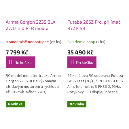
Arrma Gorgon 223S BLX
Futaba 26SZ Pro, přijímač
2WD 1:10 RTR modrá
R7214SB
Momentálně nedostupné
(>5 ks)
Skladem e-shop
(2 ks)
7 799 Kč
35 490 Kč
Do košíku
Do košíku
RC model monster trucku Arrma
26-kanálová RC souprava Futaba
Gorgon 223S BLX s výkonným
FASSTest (26/18/12CH) a T-FHSS
střídavým motorem a rychlostí
Air s telemetrií, S-FHSS 2,4GHz.
až 80 km/h. Náhon 2WD,
Dotykový LCD displej, přesné
nezávislé zavěšení, olejové
celokovové křížové ovladače, 8
tlumiče, řídící jednotka
přepínačů, 4 posuvné a...
Novinka
Novinka
Spektrum 45A...