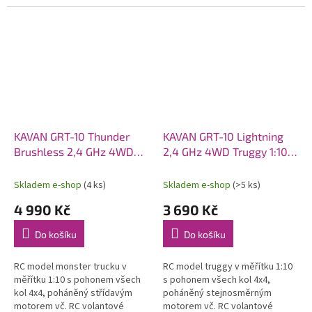
pěnového polyolefinu (EPO).
pohonem 6S. Model poskytuje
Osazen střídavý motor C2814-
brutální akceleraci, odolnost a...
1400, sklopná...
KAVAN GRT-10 Thunder
KAVAN GRT-10 Lightning
Brushless 2,4 GHz 4WD
2,4 GHz 4WD Truggy 1:10 -
Monster Truck 1:10 -
Modrý
Červený
Skladem e-shop
(4 ks)
Skladem e-shop
(>5 ks)
4 990 Kč
3 690 Kč
Do košíku
Do košíku
RC model monster trucku v
RC model truggy v měřítku 1:10
měřítku 1:10 s pohonem všech
s pohonem všech kol 4x4,
kol 4x4, poháněný střídavým
poháněný stejnosměrným
motorem vč. RC volantové
motorem vč. RC volantové