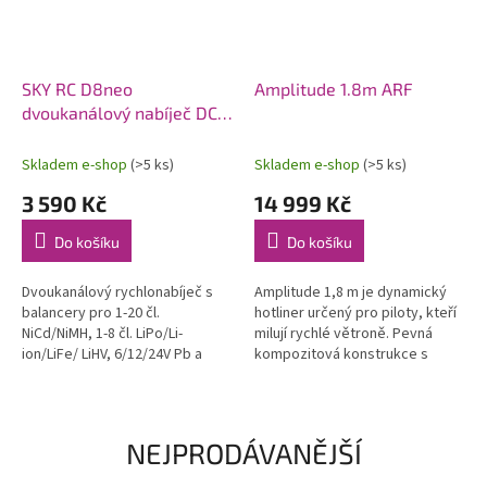
SKY RC D8neo
Amplitude 1.8m ARF
dvoukanálový nabíječ DC
1600W
Skladem e-shop
(>5 ks)
Skladem e-shop
(>5 ks)
3 590 Kč
14 999 Kč
Do košíku
Do košíku
Dvoukanálový rychlonabíječ s
Amplitude 1,8 m je dynamický
balancery pro 1-20 čl.
hotliner určený pro piloty, kteří
NiCd/NiMH, 1-8 čl. LiPo/Li-
milují rychlé větroně. Pevná
ion/LiFe/ LiHV, 6/12/24V Pb a
kompozitová konstrukce s
bezúdržbové Pb AGM proudem
uhlíkovými výztuhami, hladký a
0,1-32A (max. 1x1100W nebo
čistý povrch, závodní vzhled....
celkem max....
NEJPRODÁVANĚJŠÍ