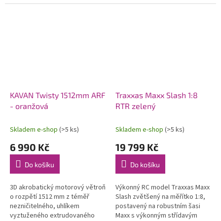
systémem OFS3+ (přepínatelné
80 km/h. Exkluzivní funkce
režimy stabilizace/3D
automatického otočení v
akrobacie) s...
případě...
KAVAN Twisty 1512mm ARF
Traxxas Maxx Slash 1:8
- oranžová
RTR zelený
Skladem e-shop
(>5 ks)
Skladem e-shop
(>5 ks)
6 990 Kč
19 799 Kč
Do košíku
Do košíku
3D akrobatický motorový větroň
Výkonný RC model Traxxas Maxx
o rozpětí 1512 mm z téměř
Slash zvětšený na měřítko 1:8,
nezničitelného, uhlíkem
postavený na robustním šasi
vyztuženého extrudovaného
Maxx s výkonným střídavým