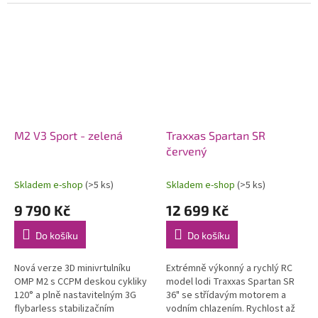
modelů letadel. Konstrukce
soupravy 2,4 GHz a pohonného
počítá s možností instalace...
akumulátoru. Voděodolný
regulátor a...
M2 V3 Sport - zelená
Traxxas Spartan SR
červený
Skladem e-shop
(>5 ks)
Skladem e-shop
(>5 ks)
9 790 Kč
12 699 Kč
Do košíku
Do košíku
Nová verze 3D minivrtulníku
Extrémně výkonný a rychlý RC
OMP M2 s CCPM deskou cykliky
model lodi Traxxas Spartan SR
120° a plně nastavitelným 3G
36" se střídavým motorem a
flybarless stabilizačním
vodním chlazením. Rychlost až