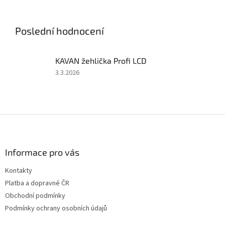
soupravy 2,4 GHz, 50A
soupravy 2,4 GHz, 40A
regulátoru a 6kg serva. Bez
regulátoru a 6kg serva. Bez
pohonného...
pohonného akumulátoru a...
Poslední hodnocení
KAVAN žehlička Profi LCD
Hodnocení
3.3.2026
produktu
je
5
z
Z
5
á
hvězdiček.
p
a
Informace pro vás
t
Kontakty
í
Platba a dopravné ČR
Obchodní podmínky
Podmínky ochrany osobních údajů