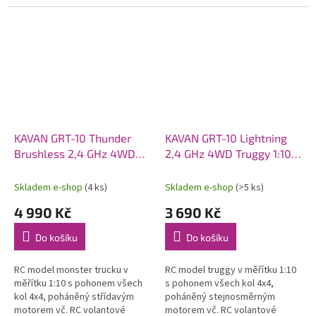
pěnového polyolefinu (EPO).
pohonem 6S. Model poskytuje
Osazen střídavý motor C2814-
brutální akceleraci, odolnost a...
1400, sklopná...
KAVAN GRT-10 Thunder
KAVAN GRT-10 Lightning
Brushless 2,4 GHz 4WD
2,4 GHz 4WD Truggy 1:10 -
Monster Truck 1:10 -
Modrý
Červený
Skladem e-shop
(4 ks)
Skladem e-shop
(>5 ks)
4 990 Kč
3 690 Kč
Do košíku
Do košíku
RC model monster trucku v
RC model truggy v měřítku 1:10
měřítku 1:10 s pohonem všech
s pohonem všech kol 4x4,
kol 4x4, poháněný střídavým
poháněný stejnosměrným
motorem vč. RC volantové
motorem vč. RC volantové