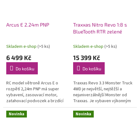
Arcus E 2.24m PNP
Traxxas Nitro Revo 1:8 s
BlueTooth RTR zelené
Skladem e-shop
(>5 ks)
Skladem e-shop
(>5 ks)
6 499 Kč
15 399 Kč
Do košíku
Do košíku
RC model větroně Arcus E o
Traxxas Revo 3.3 Monster Truck
rozpětí 2,24m PNP má super
4WD je největší, nejtěžší a
vybavení, zasouvací motor,
nejuniverzálnější Monster od
zatahovací podvozek a brzdící
Traxxas. Je vybaven výkonným
štíty! Zároveň si však zachovává
závodním motorem TRX 3.3 s
výhodu robustního materiálu
laděným výfukem, RC
Novinka
Novinka
EPO,...
soupravou...