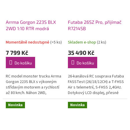
Arrma Gorgon 223S BLX
Futaba 26SZ Pro, přijímač
2WD 1:10 RTR modrá
R7214SB
Momentálně nedostupné
(>5 ks)
Skladem e-shop
(2 ks)
7 799 Kč
35 490 Kč
Do košíku
Do košíku
RC model monster trucku Arrma
26-kanálová RC souprava Futaba
Gorgon 223S BLX s výkonným
FASSTest (26/18/12CH) a T-FHSS
střídavým motorem a rychlostí
Air s telemetrií, S-FHSS 2,4GHz.
až 80 km/h. Náhon 2WD,
Dotykový LCD displej, přesné
nezávislé zavěšení, olejové
celokovové křížové ovladače, 8
tlumiče, řídící jednotka
přepínačů, 4 posuvné a...
Novinka
Novinka
Spektrum 45A...