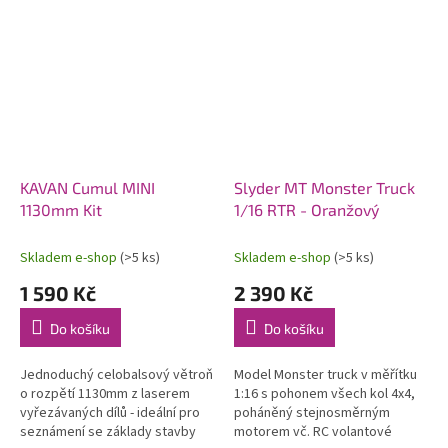
KAVAN Cumul MINI
Slyder MT Monster Truck
1130mm Kit
1/16 RTR - Oranžový
Skladem e-shop
(>5 ks)
Skladem e-shop
(>5 ks)
1 590 Kč
2 390 Kč
Do košíku
Do košíku
Jednoduchý celobalsový větroň
Model Monster truck v měřítku
o rozpětí 1130mm z laserem
1:16 s pohonem všech kol 4x4,
vyřezávaných dílů - ideální pro
poháněný stejnosměrným
seznámení se základy stavby
motorem vč. RC volantové