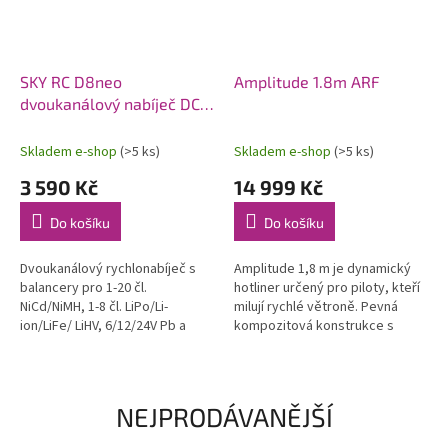
SKY RC D8neo
Amplitude 1.8m ARF
dvoukanálový nabíječ DC
1600W
Skladem e-shop
(>5 ks)
Skladem e-shop
(>5 ks)
3 590 Kč
14 999 Kč
Do košíku
Do košíku
Dvoukanálový rychlonabíječ s
Amplitude 1,8 m je dynamický
balancery pro 1-20 čl.
hotliner určený pro piloty, kteří
NiCd/NiMH, 1-8 čl. LiPo/Li-
milují rychlé větroně. Pevná
ion/LiFe/ LiHV, 6/12/24V Pb a
kompozitová konstrukce s
bezúdržbové Pb AGM proudem
uhlíkovými výztuhami, hladký a
0,1-32A (max. 1x1100W nebo
čistý povrch, závodní vzhled....
celkem max....
NEJPRODÁVANĚJŠÍ