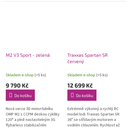
modelů letadel. Konstrukce
soupravy 2,4 GHz a pohonného
počítá s možností instalace...
akumulátoru. Voděodolný
regulátor a...
M2 V3 Sport - zelená
Traxxas Spartan SR
červený
Skladem e-shop
(>5 ks)
Skladem e-shop
(>5 ks)
9 790 Kč
12 699 Kč
Do košíku
Do košíku
Nová verze 3D minivrtulníku
Extrémně výkonný a rychlý RC
OMP M2 s CCPM deskou cykliky
model lodi Traxxas Spartan SR
120° a plně nastavitelným 3G
36" se střídavým motorem a
flybarless stabilizačním
vodním chlazením. Rychlost až