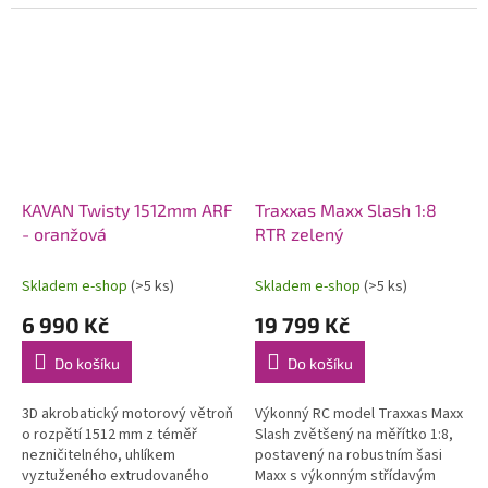
systémem OFS3+ (přepínatelné
80 km/h. Exkluzivní funkce
režimy stabilizace/3D
automatického otočení v
akrobacie) s...
případě...
KAVAN Twisty 1512mm ARF
Traxxas Maxx Slash 1:8
- oranžová
RTR zelený
Skladem e-shop
(>5 ks)
Skladem e-shop
(>5 ks)
6 990 Kč
19 799 Kč
Do košíku
Do košíku
3D akrobatický motorový větroň
Výkonný RC model Traxxas Maxx
o rozpětí 1512 mm z téměř
Slash zvětšený na měřítko 1:8,
nezničitelného, uhlíkem
postavený na robustním šasi
vyztuženého extrudovaného
Maxx s výkonným střídavým