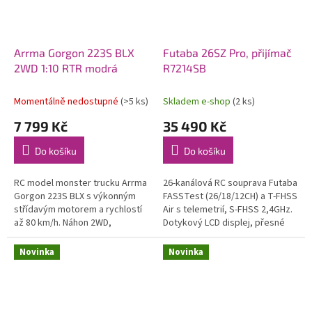
Arrma Gorgon 223S BLX
Futaba 26SZ Pro, přijímač
2WD 1:10 RTR modrá
R7214SB
Momentálně nedostupné
(>5 ks)
Skladem e-shop
(2 ks)
7 799 Kč
35 490 Kč
Do košíku
Do košíku
RC model monster trucku Arrma
26-kanálová RC souprava Futaba
Gorgon 223S BLX s výkonným
FASSTest (26/18/12CH) a T-FHSS
střídavým motorem a rychlostí
Air s telemetrií, S-FHSS 2,4GHz.
až 80 km/h. Náhon 2WD,
Dotykový LCD displej, přesné
nezávislé zavěšení, olejové
celokovové křížové ovladače, 8
tlumiče, řídící jednotka
přepínačů, 4 posuvné a...
Novinka
Novinka
Spektrum 45A...