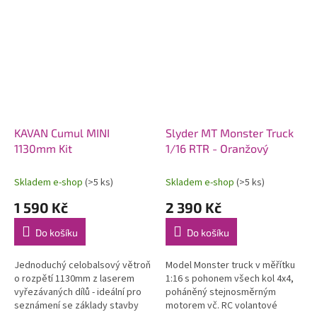
KAVAN Cumul MINI
Slyder MT Monster Truck
1130mm Kit
1/16 RTR - Oranžový
Skladem e-shop
(>5 ks)
Skladem e-shop
(>5 ks)
1 590 Kč
2 390 Kč
Do košíku
Do košíku
Jednoduchý celobalsový větroň
Model Monster truck v měřítku
o rozpětí 1130mm z laserem
1:16 s pohonem všech kol 4x4,
vyřezávaných dílů - ideální pro
poháněný stejnosměrným
seznámení se základy stavby
motorem vč. RC volantové