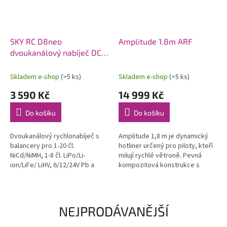
SKY RC D8neo
Amplitude 1.8m ARF
dvoukanálový nabíječ DC
1600W
Skladem e-shop
(>5 ks)
Skladem e-shop
(>5 ks)
3 590 Kč
14 999 Kč
Do košíku
Do košíku
Dvoukanálový rychlonabíječ s
Amplitude 1,8 m je dynamický
balancery pro 1-20 čl.
hotliner určený pro piloty, kteří
NiCd/NiMH, 1-8 čl. LiPo/Li-
milují rychlé větroně. Pevná
ion/LiFe/ LiHV, 6/12/24V Pb a
kompozitová konstrukce s
bezúdržbové Pb AGM proudem
uhlíkovými výztuhami, hladký a
0,1-32A (max. 1x1100W nebo
čistý povrch, závodní vzhled....
celkem max....
NEJPRODÁVANĚJŠÍ