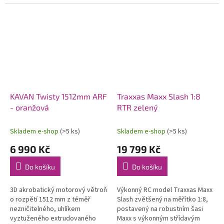
systémem OFS3+ (přepínatelné
80 km/h. Exkluzivní funkce
režimy stabilizace/3D
automatického otočení v
akrobacie) s...
případě...
KAVAN Twisty 1512mm ARF
Traxxas Maxx Slash 1:8
- oranžová
RTR zelený
Skladem e-shop
(>5 ks)
Skladem e-shop
(>5 ks)
6 990 Kč
19 799 Kč
Do košíku
Do košíku
3D akrobatický motorový větroň
Výkonný RC model Traxxas Maxx
o rozpětí 1512 mm z téměř
Slash zvětšený na měřítko 1:8,
nezničitelného, uhlíkem
postavený na robustním šasi
vyztuženého extrudovaného
Maxx s výkonným střídavým