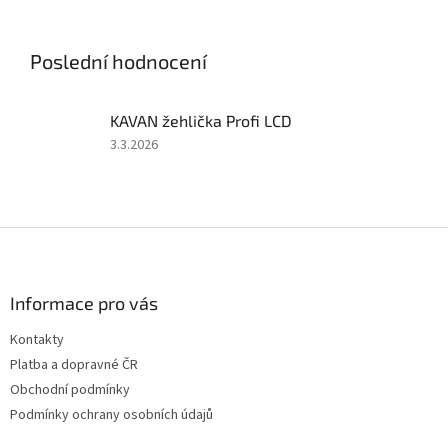
soupravy 2,4 GHz, 50A
soupravy 2,4 GHz, 40A
regulátoru a 6kg serva. Bez
regulátoru a 6kg serva. Bez
pohonného...
pohonného akumulátoru a...
Poslední hodnocení
KAVAN žehlička Profi LCD
Hodnocení
3.3.2026
produktu
je
5
z
Z
5
á
hvězdiček.
p
a
Informace pro vás
t
Kontakty
í
Platba a dopravné ČR
Obchodní podmínky
Podmínky ochrany osobních údajů