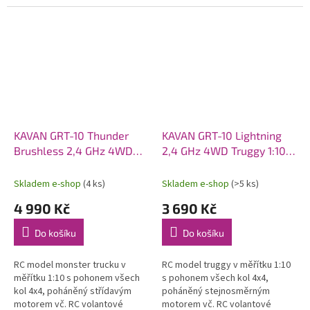
pěnového polyolefinu (EPO).
pohonem 6S. Model poskytuje
Osazen střídavý motor C2814-
brutální akceleraci, odolnost a...
1400, sklopná...
KAVAN GRT-10 Thunder
KAVAN GRT-10 Lightning
Brushless 2,4 GHz 4WD
2,4 GHz 4WD Truggy 1:10 -
Monster Truck 1:10 -
Modrý
Červený
Skladem e-shop
(4 ks)
Skladem e-shop
(>5 ks)
4 990 Kč
3 690 Kč
Do košíku
Do košíku
RC model monster trucku v
RC model truggy v měřítku 1:10
měřítku 1:10 s pohonem všech
s pohonem všech kol 4x4,
kol 4x4, poháněný střídavým
poháněný stejnosměrným
motorem vč. RC volantové
motorem vč. RC volantové