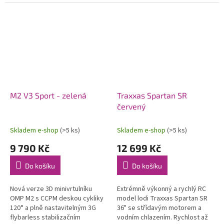
modelů letadel. Konstrukce
soupravy 2,4 GHz a pohonného
počítá s možností instalace...
akumulátoru. Voděodolný
regulátor a...
M2 V3 Sport - zelená
Traxxas Spartan SR
červený
Skladem e-shop
(>5 ks)
Skladem e-shop
(>5 ks)
9 790 Kč
12 699 Kč
Do košíku
Do košíku
Nová verze 3D minivrtulníku
Extrémně výkonný a rychlý RC
OMP M2 s CCPM deskou cykliky
model lodi Traxxas Spartan SR
120° a plně nastavitelným 3G
36" se střídavým motorem a
flybarless stabilizačním
vodním chlazením. Rychlost až