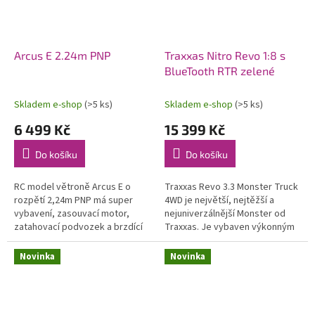
Arcus E 2.24m PNP
Traxxas Nitro Revo 1:8 s
BlueTooth RTR zelené
Skladem e-shop
(>5 ks)
Skladem e-shop
(>5 ks)
6 499 Kč
15 399 Kč
Do košíku
Do košíku
RC model větroně Arcus E o
Traxxas Revo 3.3 Monster Truck
rozpětí 2,24m PNP má super
4WD je největší, nejtěžší a
vybavení, zasouvací motor,
nejuniverzálnější Monster od
zatahovací podvozek a brzdící
Traxxas. Je vybaven výkonným
štíty! Zároveň si však zachovává
závodním motorem TRX 3.3 s
výhodu robustního materiálu
laděným výfukem, RC
Novinka
Novinka
EPO,...
soupravou...