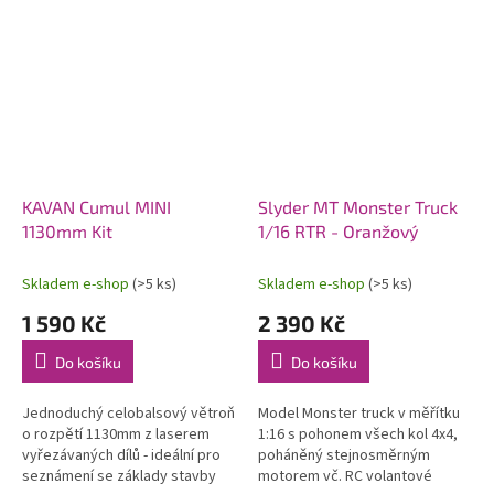
KAVAN Cumul MINI
Slyder MT Monster Truck
1130mm Kit
1/16 RTR - Oranžový
Skladem e-shop
(>5 ks)
Skladem e-shop
(>5 ks)
1 590 Kč
2 390 Kč
Do košíku
Do košíku
Jednoduchý celobalsový větroň
Model Monster truck v měřítku
o rozpětí 1130mm z laserem
1:16 s pohonem všech kol 4x4,
vyřezávaných dílů - ideální pro
poháněný stejnosměrným
seznámení se základy stavby
motorem vč. RC volantové