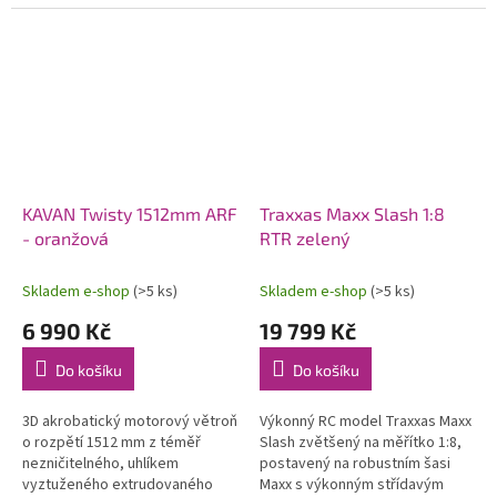
systémem OFS3+ (přepínatelné
80 km/h. Exkluzivní funkce
režimy stabilizace/3D
automatického otočení v
akrobacie) s...
případě...
KAVAN Twisty 1512mm ARF
Traxxas Maxx Slash 1:8
- oranžová
RTR zelený
Skladem e-shop
(>5 ks)
Skladem e-shop
(>5 ks)
6 990 Kč
19 799 Kč
Do košíku
Do košíku
3D akrobatický motorový větroň
Výkonný RC model Traxxas Maxx
o rozpětí 1512 mm z téměř
Slash zvětšený na měřítko 1:8,
nezničitelného, uhlíkem
postavený na robustním šasi
vyztuženého extrudovaného
Maxx s výkonným střídavým