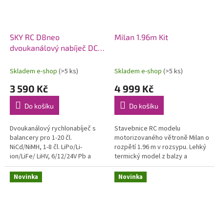
SKY RC D8neo
Milan 1.96m Kit
dvoukanálový nabíječ DC
1600W
Skladem e-shop
(>5 ks)
Skladem e-shop
(>5 ks)
3 590 Kč
4 999 Kč
Do košíku
Do košíku
Dvoukanálový rychlonabíječ s
Stavebnice RC modelu
balancery pro 1-20 čl.
motorizovaného větroně Milan o
NiCd/NiMH, 1-8 čl. LiPo/Li-
rozpětí 1.96 m v rozsypu. Lehký
ion/LiFe/ LiHV, 6/12/24V Pb a
termický model z balzy a
bezúdržbové Pb AGM proudem
překližky se staví na plánu v
0,1-32A (max. 1x1100W nebo
měřítku 1:1. Model lze pohánět...
Novinka
Novinka
celkem max....