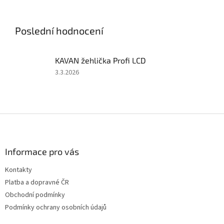
soupravy 2,4 GHz, 50A
soupravy 2,4 GHz, 40A
regulátoru a 6kg serva. Bez
regulátoru a 6kg serva. Bez
pohonného...
pohonného akumulátoru a...
Poslední hodnocení
KAVAN žehlička Profi LCD
Hodnocení
3.3.2026
produktu
je
5
z
Z
5
á
hvězdiček.
p
a
Informace pro vás
t
Kontakty
í
Platba a dopravné ČR
Obchodní podmínky
Podmínky ochrany osobních údajů