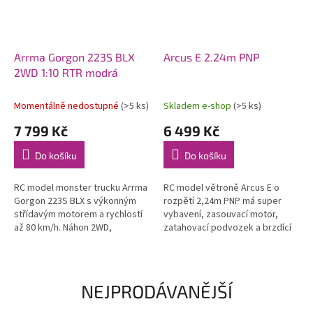
Arrma Gorgon 223S BLX
Arcus E 2.24m PNP
2WD 1:10 RTR modrá
Momentálně nedostupné
(>5 ks)
Skladem e-shop
(>5 ks)
7 799 Kč
6 499 Kč
Do košíku
Do košíku
RC model monster trucku Arrma
RC model větroně Arcus E o
Gorgon 223S BLX s výkonným
rozpětí 2,24m PNP má super
střídavým motorem a rychlostí
vybavení, zasouvací motor,
až 80 km/h. Náhon 2WD,
zatahovací podvozek a brzdící
nezávislé zavěšení, olejové
štíty! Zároveň si však zachovává
tlumiče, řídící jednotka
výhodu robustního materiálu
Spektrum 45A...
EPO,...
NEJPRODÁVANĚJŠÍ