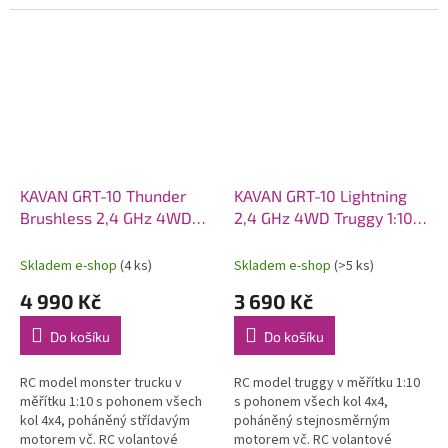
pěnového polyolefinu (EPO).
pohonem 6S. Model poskytuje
Osazen střídavý motor C2814-
brutální akceleraci, odolnost a...
1400, sklopná...
KAVAN GRT-10 Thunder
KAVAN GRT-10 Lightning
Brushless 2,4 GHz 4WD
2,4 GHz 4WD Truggy 1:10 -
Monster Truck 1:10 -
Modrý
Červený
Skladem e-shop
(4 ks)
Skladem e-shop
(>5 ks)
4 990 Kč
3 690 Kč
Do košíku
Do košíku
RC model monster trucku v
RC model truggy v měřítku 1:10
měřítku 1:10 s pohonem všech
s pohonem všech kol 4x4,
kol 4x4, poháněný střídavým
poháněný stejnosměrným
motorem vč. RC volantové
motorem vč. RC volantové