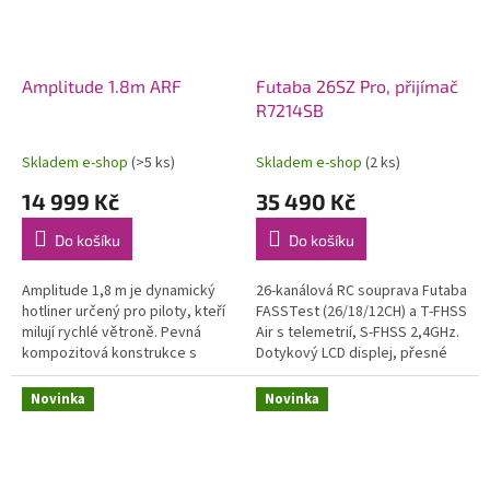
Amplitude 1.8m ARF
Futaba 26SZ Pro, přijímač
R7214SB
Skladem e-shop
(>5 ks)
Skladem e-shop
(2 ks)
14 999 Kč
35 490 Kč
Do košíku
Do košíku
Amplitude 1,8 m je dynamický
26-kanálová RC souprava Futaba
hotliner určený pro piloty, kteří
FASSTest (26/18/12CH) a T-FHSS
milují rychlé větroně. Pevná
Air s telemetrií, S-FHSS 2,4GHz.
kompozitová konstrukce s
Dotykový LCD displej, přesné
uhlíkovými výztuhami, hladký a
celokovové křížové ovladače, 8
čistý povrch, závodní vzhled....
přepínačů, 4 posuvné a...
Novinka
Novinka