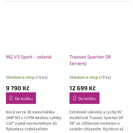
modelů letadel. Konstrukce
soupravy 2,4 GHz a pohonného
počítá s možností instalace...
akumulátoru. Voděodolný
regulátor a...
M2 V3 Sport - zelená
Traxxas Spartan SR
červený
Skladem e-shop
(>5 ks)
Skladem e-shop
(>5 ks)
9 790 Kč
12 699 Kč
Do košíku
Do košíku
Nová verze 3D minivrtulníku
Extrémně výkonný a rychlý RC
OMP M2 s CCPM deskou cykliky
model lodi Traxxas Spartan SR
120° a plně nastavitelným 3G
36" se střídavým motorem a
flybarless stabilizačním
vodním chlazením. Rychlost až