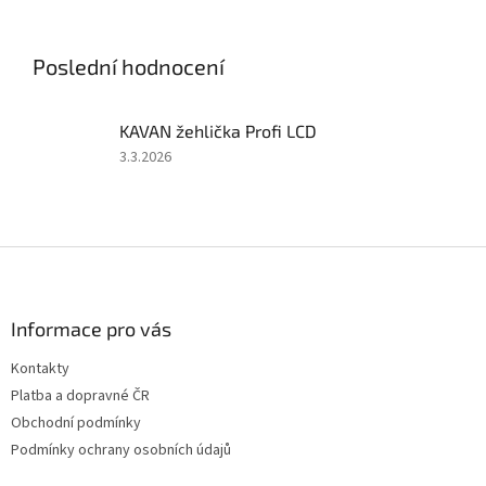
soupravy 2,4 GHz, 50A
soupravy 2,4 GHz, 40A
regulátoru a 6kg serva. Bez
regulátoru a 6kg serva. Bez
pohonného...
pohonného akumulátoru a...
Poslední hodnocení
KAVAN žehlička Profi LCD
Hodnocení
3.3.2026
produktu
je
5
z
Z
5
á
hvězdiček.
p
a
Informace pro vás
t
Kontakty
í
Platba a dopravné ČR
Obchodní podmínky
Podmínky ochrany osobních údajů