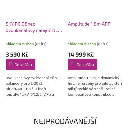
SKY RC D8neo
Amplitude 1.8m ARF
dvoukanálový nabíječ DC
1600W
Skladem e-shop
(>5 ks)
Skladem e-shop
(>5 ks)
3 590 Kč
14 999 Kč
Do košíku
Do košíku
Dvoukanálový rychlonabíječ s
Amplitude 1,8 m je dynamický
balancery pro 1-20 čl.
hotliner určený pro piloty, kteří
NiCd/NiMH, 1-8 čl. LiPo/Li-
milují rychlé větroně. Pevná
ion/LiFe/ LiHV, 6/12/24V Pb a
kompozitová konstrukce s
bezúdržbové Pb AGM proudem
uhlíkovými výztuhami, hladký a
0,1-32A (max. 1x1100W nebo
čistý povrch, závodní vzhled....
celkem max....
NEJPRODÁVANĚJŠÍ