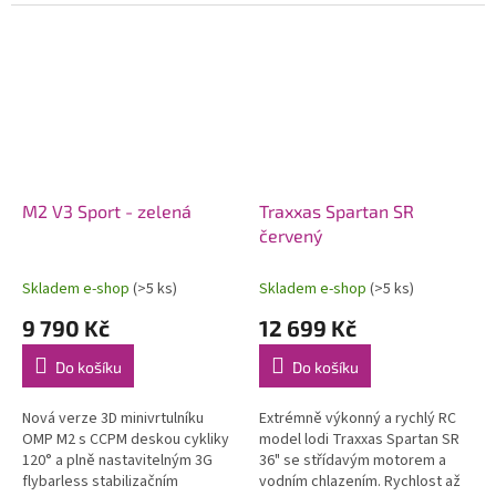
modelů letadel. Konstrukce
soupravy 2,4 GHz a pohonného
počítá s možností instalace...
akumulátoru. Voděodolný
regulátor a...
M2 V3 Sport - zelená
Traxxas Spartan SR
červený
Skladem e-shop
(>5 ks)
Skladem e-shop
(>5 ks)
9 790 Kč
12 699 Kč
Do košíku
Do košíku
Nová verze 3D minivrtulníku
Extrémně výkonný a rychlý RC
OMP M2 s CCPM deskou cykliky
model lodi Traxxas Spartan SR
120° a plně nastavitelným 3G
36" se střídavým motorem a
flybarless stabilizačním
vodním chlazením. Rychlost až