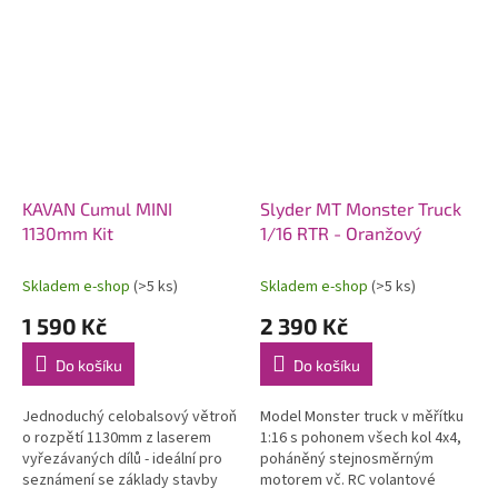
KAVAN Cumul MINI
Slyder MT Monster Truck
1130mm Kit
1/16 RTR - Oranžový
Skladem e-shop
(>5 ks)
Skladem e-shop
(>5 ks)
1 590 Kč
2 390 Kč
Do košíku
Do košíku
Jednoduchý celobalsový větroň
Model Monster truck v měřítku
o rozpětí 1130mm z laserem
1:16 s pohonem všech kol 4x4,
vyřezávaných dílů - ideální pro
poháněný stejnosměrným
seznámení se základy stavby
motorem vč. RC volantové