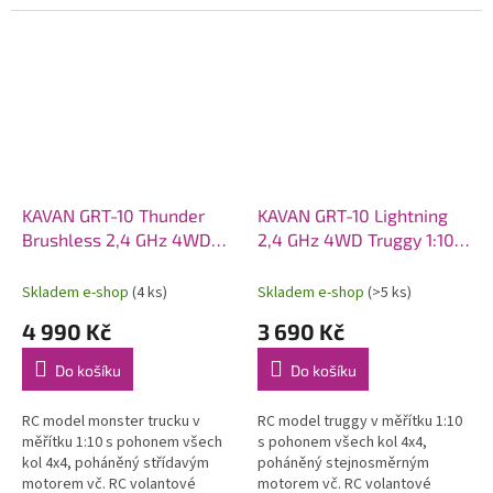
pěnového polyolefinu (EPO).
pohonem 6S. Model poskytuje
Osazen střídavý motor C2814-
brutální akceleraci, odolnost a...
1400, sklopná...
KAVAN GRT-10 Thunder
KAVAN GRT-10 Lightning
Brushless 2,4 GHz 4WD
2,4 GHz 4WD Truggy 1:10 -
Monster Truck 1:10 -
Modrý
Červený
Skladem e-shop
(4 ks)
Skladem e-shop
(>5 ks)
4 990 Kč
3 690 Kč
Do košíku
Do košíku
RC model monster trucku v
RC model truggy v měřítku 1:10
měřítku 1:10 s pohonem všech
s pohonem všech kol 4x4,
kol 4x4, poháněný střídavým
poháněný stejnosměrným
motorem vč. RC volantové
motorem vč. RC volantové