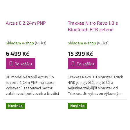
Arcus E 2.24m PNP
Traxxas Nitro Revo 1:8 s
BlueTooth RTR zelené
Skladem e-shop
(>5 ks)
Skladem e-shop
(>5 ks)
6 499 Kč
15 399 Kč
Do košíku
Do košíku
RC model větroně Arcus E o
Traxxas Revo 3.3 Monster Truck
rozpětí 2,24m PNP má super
4WD je největší, nejtěžší a
vybavení, zasouvací motor,
nejuniverzálnější Monster od
zatahovací podvozek a brzdící
Traxxas. Je vybaven výkonným
štíty! Zároveň si však zachovává
závodním motorem TRX 3.3 s
výhodu robustního materiálu
laděným výfukem, RC
Novinka
Novinka
EPO,...
soupravou...