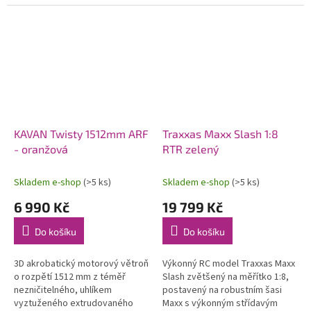
systémem OFS3+ (přepínatelné
80 km/h. Exkluzivní funkce
režimy stabilizace/3D
automatického otočení v
akrobacie) s...
případě...
KAVAN Twisty 1512mm ARF
Traxxas Maxx Slash 1:8
- oranžová
RTR zelený
Skladem e-shop
(>5 ks)
Skladem e-shop
(>5 ks)
6 990 Kč
19 799 Kč
Do košíku
Do košíku
3D akrobatický motorový větroň
Výkonný RC model Traxxas Maxx
o rozpětí 1512 mm z téměř
Slash zvětšený na měřítko 1:8,
nezničitelného, uhlíkem
postavený na robustním šasi
vyztuženého extrudovaného
Maxx s výkonným střídavým