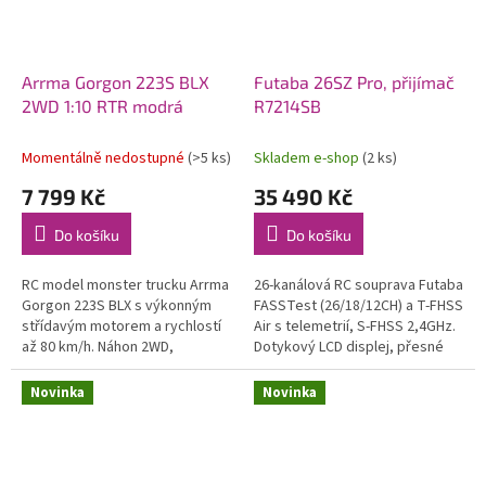
Arrma Gorgon 223S BLX
Futaba 26SZ Pro, přijímač
2WD 1:10 RTR modrá
R7214SB
Momentálně nedostupné
(>5 ks)
Skladem e-shop
(2 ks)
7 799 Kč
35 490 Kč
Do košíku
Do košíku
RC model monster trucku Arrma
26-kanálová RC souprava Futaba
Gorgon 223S BLX s výkonným
FASSTest (26/18/12CH) a T-FHSS
střídavým motorem a rychlostí
Air s telemetrií, S-FHSS 2,4GHz.
až 80 km/h. Náhon 2WD,
Dotykový LCD displej, přesné
nezávislé zavěšení, olejové
celokovové křížové ovladače, 8
tlumiče, řídící jednotka
přepínačů, 4 posuvné a...
Novinka
Novinka
Spektrum 45A...