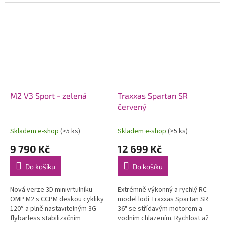
modelů letadel. Konstrukce
soupravy 2,4 GHz a pohonného
počítá s možností instalace...
akumulátoru. Voděodolný
regulátor a...
M2 V3 Sport - zelená
Traxxas Spartan SR
červený
Skladem e-shop
(>5 ks)
Skladem e-shop
(>5 ks)
9 790 Kč
12 699 Kč
Do košíku
Do košíku
Nová verze 3D minivrtulníku
Extrémně výkonný a rychlý RC
OMP M2 s CCPM deskou cykliky
model lodi Traxxas Spartan SR
120° a plně nastavitelným 3G
36" se střídavým motorem a
flybarless stabilizačním
vodním chlazením. Rychlost až