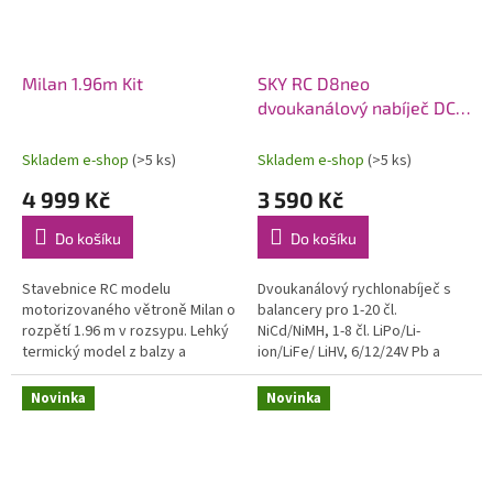
Milan 1.96m Kit
SKY RC D8neo
dvoukanálový nabíječ DC
1600W
Skladem e-shop
(>5 ks)
Skladem e-shop
(>5 ks)
4 999 Kč
3 590 Kč
Do košíku
Do košíku
Stavebnice RC modelu
Dvoukanálový rychlonabíječ s
motorizovaného větroně Milan o
balancery pro 1-20 čl.
rozpětí 1.96 m v rozsypu. Lehký
NiCd/NiMH, 1-8 čl. LiPo/Li-
termický model z balzy a
ion/LiFe/ LiHV, 6/12/24V Pb a
překližky se staví na plánu v
bezúdržbové Pb AGM proudem
měřítku 1:1. Model lze pohánět...
0,1-32A (max. 1x1100W nebo
Novinka
Novinka
celkem max....