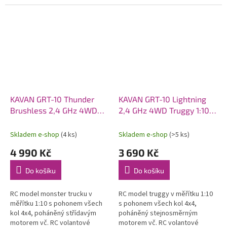
pěnového polyolefinu (EPO).
pohonem 6S. Model poskytuje
Osazen střídavý motor C2814-
brutální akceleraci, odolnost a...
1400, sklopná...
KAVAN GRT-10 Thunder
KAVAN GRT-10 Lightning
Brushless 2,4 GHz 4WD
2,4 GHz 4WD Truggy 1:10 -
Monster Truck 1:10 -
Modrý
Červený
Skladem e-shop
(4 ks)
Skladem e-shop
(>5 ks)
4 990 Kč
3 690 Kč
Do košíku
Do košíku
RC model monster trucku v
RC model truggy v měřítku 1:10
měřítku 1:10 s pohonem všech
s pohonem všech kol 4x4,
kol 4x4, poháněný střídavým
poháněný stejnosměrným
motorem vč. RC volantové
motorem vč. RC volantové