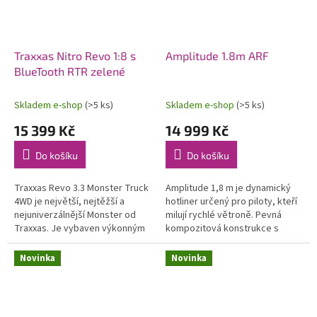
Traxxas Nitro Revo 1:8 s
Amplitude 1.8m ARF
BlueTooth RTR zelené
Skladem e-shop
(>5 ks)
Skladem e-shop
(>5 ks)
15 399 Kč
14 999 Kč
Do košíku
Do košíku
Traxxas Revo 3.3 Monster Truck
Amplitude 1,8 m je dynamický
4WD je největší, nejtěžší a
hotliner určený pro piloty, kteří
nejuniverzálnější Monster od
milují rychlé větroně. Pevná
Traxxas. Je vybaven výkonným
kompozitová konstrukce s
závodním motorem TRX 3.3 s
uhlíkovými výztuhami, hladký a
laděným výfukem, RC
čistý povrch, závodní vzhled....
Novinka
Novinka
soupravou...