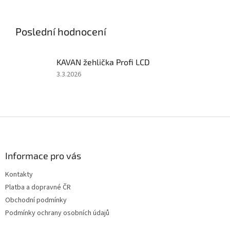
soupravy 2,4 GHz, 50A
soupravy 2,4 GHz, 40A
regulátoru a 6kg serva. Bez
regulátoru a 6kg serva. Bez
pohonného...
pohonného akumulátoru a...
Poslední hodnocení
KAVAN žehlička Profi LCD
Hodnocení
3.3.2026
produktu
je
5
z
Z
5
á
hvězdiček.
p
a
Informace pro vás
t
Kontakty
í
Platba a dopravné ČR
Obchodní podmínky
Podmínky ochrany osobních údajů