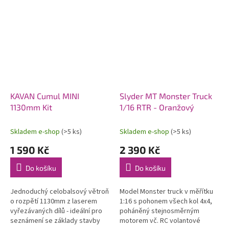
KAVAN Cumul MINI
Slyder MT Monster Truck
1130mm Kit
1/16 RTR - Oranžový
Skladem e-shop
(>5 ks)
Skladem e-shop
(>5 ks)
1 590 Kč
2 390 Kč
Do košíku
Do košíku
Jednoduchý celobalsový větroň
Model Monster truck v měřítku
o rozpětí 1130mm z laserem
1:16 s pohonem všech kol 4x4,
vyřezávaných dílů - ideální pro
poháněný stejnosměrným
seznámení se základy stavby
motorem vč. RC volantové