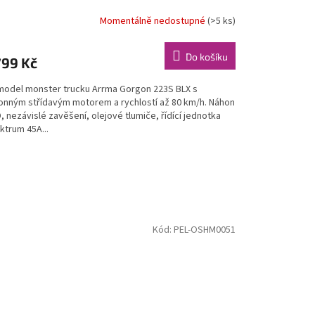
Momentálně nedostupné
(>5 ks)
Do košíku
799 Kč
model monster trucku Arrma Gorgon 223S BLX s
onným střídavým motorem a rychlostí až 80 km/h. Náhon
 nezávislé zavěšení, olejové tlumiče, řídící jednotka
ktrum 45A...
Kód:
PEL-OSHM0051