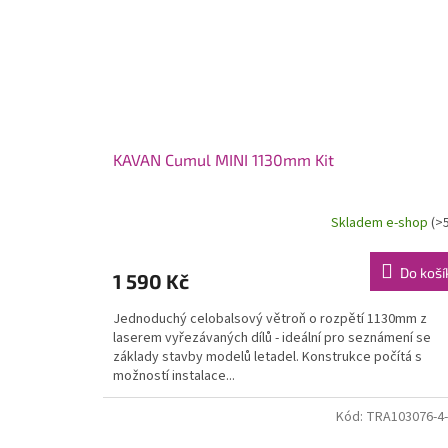
KAVAN Cumul MINI 1130mm Kit
Skladem e-shop
(>
Do koší
1 590 Kč
Jednoduchý celobalsový větroň o rozpětí 1130mm z
laserem vyřezávaných dílů - ideální pro seznámení se
základy stavby modelů letadel. Konstrukce počítá s
možností instalace...
Kód:
TRA103076-4