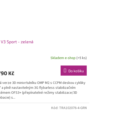
V3 Sport - zelená
Skladem e-shop
(>5 ks)
Do košíku
790 Kč
á verze 3D minivrtulníku OMP M2 s CCPM deskou cykliky
 a plně nastavitelným 3G flybarless stabilizačním
témem OFS3+ (přepínatelné režimy stabilizace/3D
bacie) s...
Kód:
TRA102076-4-GRN