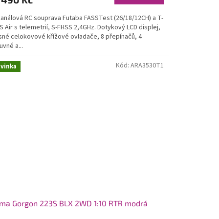
kanálová RC souprava Futaba FASSTest (26/18/12CH) a T-
 Air s telemetrií, S-FHSS 2,4GHz. Dotykový LCD displej,
sné celokovové křížové ovladače, 8 přepínačů, 4
vné a...
Kód:
ARA3530T1
vinka
rma Gorgon 223S BLX 2WD 1:10 RTR modrá