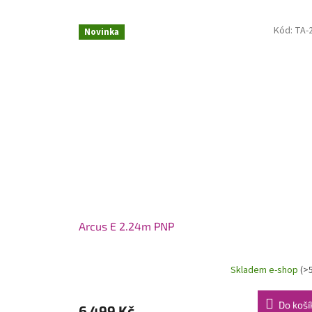
Kód:
TA-
Novinka
Arcus E 2.24m PNP
Skladem e-shop
(>
Do koší
6 499 Kč