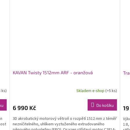
KAVAN Twisty 1512mm ARF - oranžová
Tra
5 ks)
Skladem e-shop
(>5 ks)
ku
Do košíku
6 990 Kč
19
an
3D akrobatický motorový větroň o rozpětí 1512 mm z téměř
Výk
lost
nezničitelného, uhlíkem vyztuženého extrudovaného
1:8
pěnového polyolefinu (EPO). Osazen střídavý motor C2814-