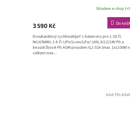
Skladem e-shop
(>
Do koší
3 590 Kč
Dvoukanálový rychlonabíječ s balancery pro 1-20 čl.
NiCd/NiMH, 1-8 čl. LiPo/Li-ion/LiFe/ LiHV, 6/12/24V Pb a
bezúdržbové Pb AGM proudem 0,1-32A (max. 1x1100W 
celkem max....
Kód:
PEL-KAV