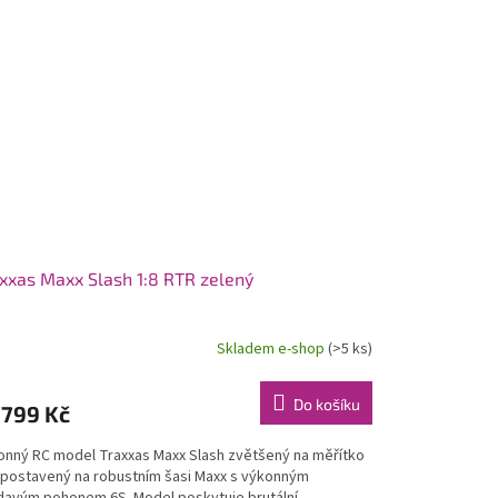
xxas Maxx Slash 1:8 RTR zelený
Skladem e-shop
(>5 ks)
Do košíku
 799 Kč
onný RC model Traxxas Maxx Slash zvětšený na měřítko
, postavený na robustním šasi Maxx s výkonným