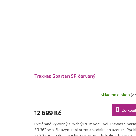
Traxxas Spartan SR červený
Skladem e-shop
(>
Do koší
12 699 Kč
Extrémně výkonný a rychlý RC model lodi Traxxas Spart
SR 36" se střídavým motorem a vodním chlazením. Rych
až 80 km/h. Exkluzivní funkce automatického otočení v