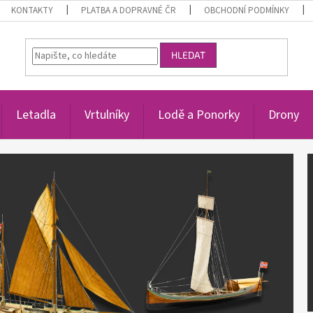
KONTAKTY
PLATBA A DOPRAVNÉ ČR
OBCHODNÍ PODMÍNKY
HLEDAT
Letadla
Vrtulníky
Lodě a Ponorky
Drony