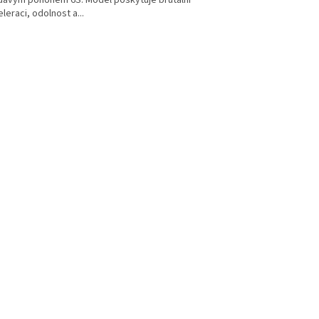
ídavým pohonem 6S. Model poskytuje brutální
leraci, odolnost a...