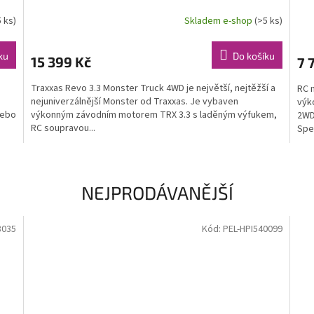
5 ks)
Skladem e-shop
(>5 ks)
ku
Do košíku
15 399 Kč
7 
Traxxas Revo 3.3 Monster Truck 4WD je největší, nejtěžší a
RC 
nejuniverzálnější Monster od Traxxas. Je vybaven
výk
nebo
výkonným závodním motorem TRX 3.3 s laděným výfukem,
2WD,
RC soupravou...
Spe
NEJPRODÁVANĚJŠÍ
8035
Kód:
PEL-HPI540099