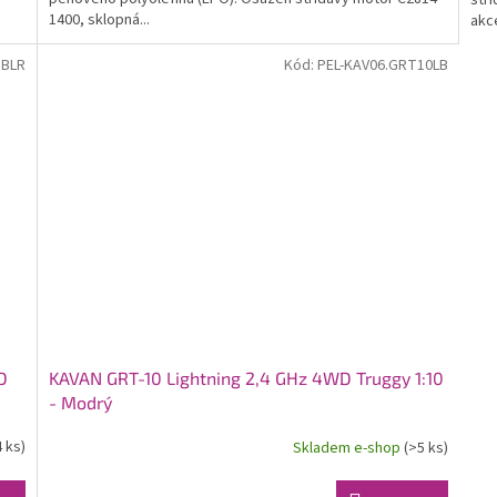
stř
1400, sklopná...
akce
TBLR
Kód:
PEL-KAV06.GRT10LB
D
KAVAN GRT-10 Lightning 2,4 GHz 4WD Truggy 1:10
- Modrý
4 ks)
Skladem e-shop
(>5 ks)