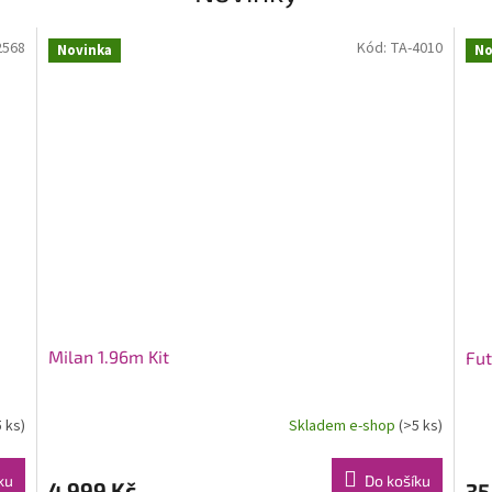
2568
Kód:
TA-4010
Novinka
No
Milan 1.96m Kit
Fut
5 ks)
Skladem e-shop
(>5 ks)
ku
Do košíku
4 999 Kč
35