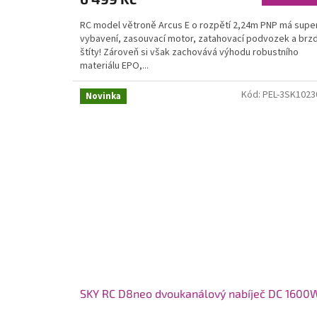
RC model větroně Arcus E o rozpětí 2,24m PNP má supe
vybavení, zasouvací motor, zatahovací podvozek a brzd
štíty! Zároveň si však zachovává výhodu robustního
materiálu EPO,...
Kód:
PEL-3SK1023
Novinka
SKY RC D8neo dvoukanálový nabíječ DC 1600