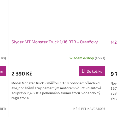
Slyder MT Monster Truck 1/16 RTR - Oranžový
M2 
5 ks)
Skladem e-shop
(>5 ks)
ku
Do košíku
2 390 Kč
9 
Model Monster truck v měřítku 1:16 s pohonem všech kol
Nov
4x4, poháněný stejnosměrným motorem vč. RC volantové
120°
soupravy 2,4 GHz a pohonného akumulátoru. Voděodolný
sys
regulátor a...
akro
-RED
Kód:
PEL-KAV02.8097