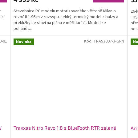
r
Stavebnice RC modelu motorizovaného větroně Milan o
26-
ící
rozpětí 1.96 m v rozsypu. Lehký termický model z balzy a
FHSS
překližky se staví na plánu v měřítku 1:1. Model lze
pře
pohánět...
posu
0-01
Kód:
TRA53097-3-GRN
Novinka
No
W
Traxxas Nitro Revo 1:8 s BlueTooth RTR zelené
Ar