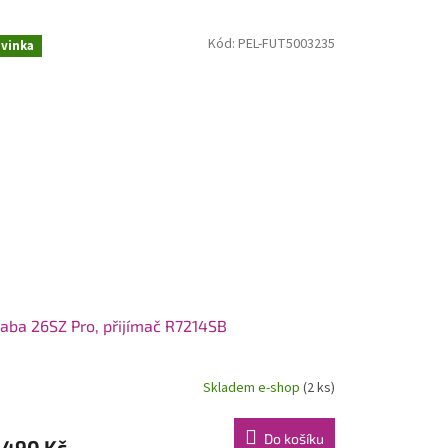
Kód:
PEL-FUT5003235
vinka
aba 26SZ Pro, přijímač R7214SB
Skladem e-shop
(2 ks)
Do košíku
 490 Kč