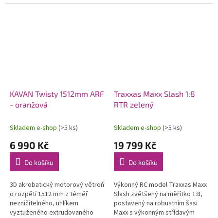
systémem OFS3+ (přepínatelné
80 km/h. Exkluzivní funkce
režimy stabilizace/3D
automatického otočení v
akrobacie) s...
případě...
KAVAN Twisty 1512mm ARF
Traxxas Maxx Slash 1:8
- oranžová
RTR zelený
Skladem e-shop
(>5 ks)
Skladem e-shop
(>5 ks)
6 990 Kč
19 799 Kč
Do košíku
Do košíku
3D akrobatický motorový větroň
Výkonný RC model Traxxas Maxx
o rozpětí 1512 mm z téměř
Slash zvětšený na měřítko 1:8,
nezničitelného, uhlíkem
postavený na robustním šasi
vyztuženého extrudovaného
Maxx s výkonným střídavým