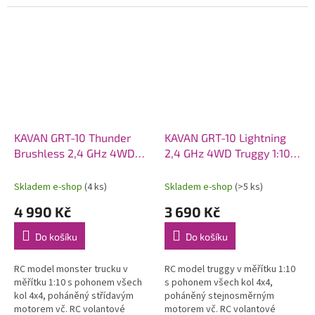
pěnového polyolefinu (EPO).
pohonem 6S. Model poskytuje
Osazen střídavý motor C2814-
brutální akceleraci, odolnost a...
1400, sklopná...
KAVAN GRT-10 Thunder
KAVAN GRT-10 Lightning
Brushless 2,4 GHz 4WD
2,4 GHz 4WD Truggy 1:10 -
Monster Truck 1:10 -
Modrý
Červený
Skladem e-shop
(4 ks)
Skladem e-shop
(>5 ks)
4 990 Kč
3 690 Kč
Do košíku
Do košíku
RC model monster trucku v
RC model truggy v měřítku 1:10
měřítku 1:10 s pohonem všech
s pohonem všech kol 4x4,
kol 4x4, poháněný střídavým
poháněný stejnosměrným
motorem vč. RC volantové
motorem vč. RC volantové