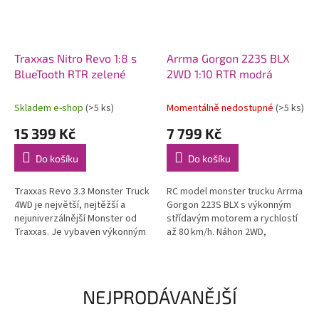
Traxxas Nitro Revo 1:8 s
Arrma Gorgon 223S BLX
BlueTooth RTR zelené
2WD 1:10 RTR modrá
Skladem e-shop
(>5 ks)
Momentálně nedostupné
(>5 ks)
15 399 Kč
7 799 Kč
Do košíku
Do košíku
Traxxas Revo 3.3 Monster Truck
RC model monster trucku Arrma
4WD je největší, nejtěžší a
Gorgon 223S BLX s výkonným
nejuniverzálnější Monster od
střídavým motorem a rychlostí
Traxxas. Je vybaven výkonným
až 80 km/h. Náhon 2WD,
závodním motorem TRX 3.3 s
nezávislé zavěšení, olejové
laděným výfukem, RC
tlumiče, řídící jednotka
soupravou...
Spektrum 45A...
NEJPRODÁVANĚJŠÍ