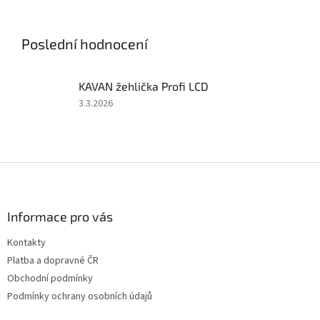
soupravy 2,4 GHz, 50A
soupravy 2,4 GHz, 40A
regulátoru a 6kg serva. Bez
regulátoru a 6kg serva. Bez
pohonného...
pohonného akumulátoru a...
Poslední hodnocení
KAVAN žehlička Profi LCD
Hodnocení
3.3.2026
produktu
je
5
z
Z
5
á
hvězdiček.
p
a
Informace pro vás
t
Kontakty
í
Platba a dopravné ČR
Obchodní podmínky
Podmínky ochrany osobních údajů