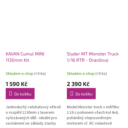
KAVAN Cumul MINI
Slyder MT Monster Truck
1130mm Kit
1/16 RTR - Oranžový
Skladem e-shop
(>5 ks)
Skladem e-shop
(>5 ks)
1 590 Kč
2 390 Kč
Do košíku
Do košíku
Jednoduchý celobalsový větroň
Model Monster truck v měřítku
o rozpětí 1130mm z laserem
1:16 s pohonem všech kol 4x4,
vyřezávaných dílů - ideální pro
poháněný stejnosměrným
seznámení se základy stavby
motorem vč. RC volantové