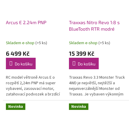
Arcus E 2.24m PNP
Traxxas Nitro Revo 1:8 s
BlueTooth RTR modré
Skladem e-shop
(>5 ks)
Skladem e-shop
(>5 ks)
6 499 Kč
15 399 Kč
Do košíku
Do košíku
RC model větroně Arcus E o
Traxxas Revo 3.3 Monster Truck
rozpětí 2,24m PNP má super
4WD je největší, nejtěžší a
vybavení, zasouvací motor,
nejuniverzálnější Monster od
zatahovací podvozek a brzdící
Traxxas. Je vybaven výkonným
štíty! Zároveň si však zachovává
závodním motorem TRX 3.3 s
výhodu robustního materiálu
laděným výfukem, RC
Novinka
Novinka
EPO,...
soupravou...