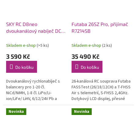
SKY RC D8neo
Futaba 26SZ Pro, přijímač
dvoukanálový nabíječ DC
R7214SB
1600W
Skladem e-shop
(>5 ks)
Skladem e-shop
(2 ks)
3 590 Kč
35 490 Kč
Do košíku
Do košíku
Dvoukanálový rychlonabíječ s
26-kanálová RC souprava Futaba
balancery pro 1-20 čl.
FASSTest (26/18/12CH) a T-FHSS
NiCd/NiMH, 1-8 čl. LiPo/Li-
Air s telemetrií, S-FHSS 2,4GHz.
ion/LiFe/ LiHV, 6/12/24V Pb a
Dotykový LCD displej, přesné
bezúdržbové Pb AGM proudem
celokovové křížové ovladače, 8
0,1-32A (max. 1x1100W nebo
přepínačů, 4 posuvné a...
Novinka
Novinka
celkem max....