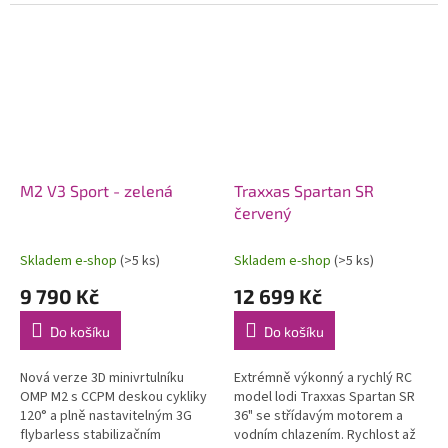
modelů letadel. Konstrukce
soupravy 2,4 GHz a pohonného
počítá s možností instalace...
akumulátoru. Voděodolný
regulátor a...
M2 V3 Sport - zelená
Traxxas Spartan SR
červený
Skladem e-shop
(>5 ks)
Skladem e-shop
(>5 ks)
9 790 Kč
12 699 Kč
Do košíku
Do košíku
Nová verze 3D minivrtulníku
Extrémně výkonný a rychlý RC
OMP M2 s CCPM deskou cykliky
model lodi Traxxas Spartan SR
120° a plně nastavitelným 3G
36" se střídavým motorem a
flybarless stabilizačním
vodním chlazením. Rychlost až