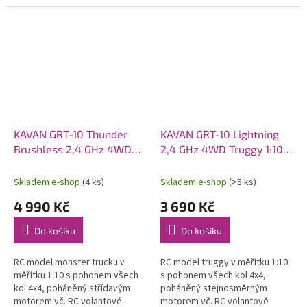
pěnového polyolefinu (EPO).
pohonem 6S. Model poskytuje
Osazen střídavý motor C2814-
brutální akceleraci, odolnost a...
1400, sklopná...
KAVAN GRT-10 Thunder
KAVAN GRT-10 Lightning
Brushless 2,4 GHz 4WD
2,4 GHz 4WD Truggy 1:10 -
Monster Truck 1:10 -
Modrý
Červený
Skladem e-shop
(4 ks)
Skladem e-shop
(>5 ks)
4 990 Kč
3 690 Kč
Do košíku
Do košíku
RC model monster trucku v
RC model truggy v měřítku 1:10
měřítku 1:10 s pohonem všech
s pohonem všech kol 4x4,
kol 4x4, poháněný střídavým
poháněný stejnosměrným
motorem vč. RC volantové
motorem vč. RC volantové