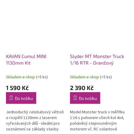
KAVAN Cumul MINI
Slyder MT Monster Truck
1130mm Kit
1/16 RTR - Oranžový
Skladem e-shop
(>5 ks)
Skladem e-shop
(>5 ks)
1 590 Kč
2 390 Kč
Do košíku
Do košíku
Jednoduchý celobalsový větroň
Model Monster truck v měřítku
o rozpětí 1130mm z laserem
1:16 s pohonem všech kol 4x4,
vyřezávaných dílů - ideální pro
poháněný stejnosměrným
seznámení se základy stavby
motorem vč. RC volantové