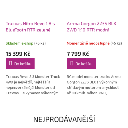
Traxxas Nitro Revo 1:8 s
Arrma Gorgon 223S BLX
BlueTooth RTR zelené
2WD 1:10 RTR modrá
Skladem e-shop
(>5 ks)
Momentálně nedostupné
(>5 ks)
15 399 Kč
7 799 Kč
Do košíku
Do košíku
Traxxas Revo 3.3 Monster Truck
RC model monster trucku Arrma
4WD je největší, nejtěžší a
Gorgon 223S BLX s výkonným
nejuniverzálnější Monster od
střídavým motorem a rychlostí
Traxxas. Je vybaven výkonným
až 80 km/h. Náhon 2WD,
závodním motorem TRX 3.3 s
nezávislé zavěšení, olejové
laděným výfukem, RC
tlumiče, řídící jednotka
soupravou...
Spektrum 45A...
NEJPRODÁVANĚJŠÍ