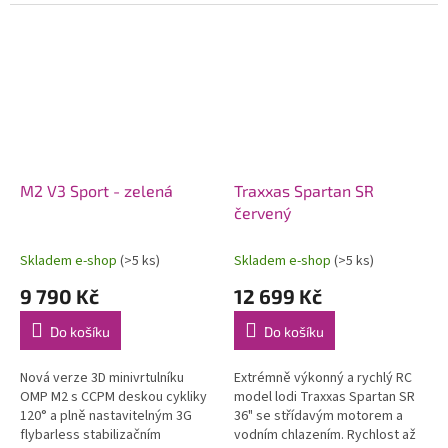
modelů letadel. Konstrukce
soupravy 2,4 GHz a pohonného
počítá s možností instalace...
akumulátoru. Voděodolný
regulátor a...
M2 V3 Sport - zelená
Traxxas Spartan SR
červený
Skladem e-shop
(>5 ks)
Skladem e-shop
(>5 ks)
9 790 Kč
12 699 Kč
Do košíku
Do košíku
Nová verze 3D minivrtulníku
Extrémně výkonný a rychlý RC
OMP M2 s CCPM deskou cykliky
model lodi Traxxas Spartan SR
120° a plně nastavitelným 3G
36" se střídavým motorem a
flybarless stabilizačním
vodním chlazením. Rychlost až