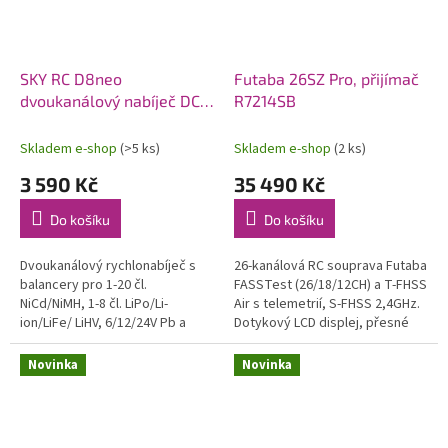
SKY RC D8neo
Futaba 26SZ Pro, přijímač
dvoukanálový nabíječ DC
R7214SB
1600W
Skladem e-shop
(>5 ks)
Skladem e-shop
(2 ks)
3 590 Kč
35 490 Kč
Do košíku
Do košíku
Dvoukanálový rychlonabíječ s
26-kanálová RC souprava Futaba
balancery pro 1-20 čl.
FASSTest (26/18/12CH) a T-FHSS
NiCd/NiMH, 1-8 čl. LiPo/Li-
Air s telemetrií, S-FHSS 2,4GHz.
ion/LiFe/ LiHV, 6/12/24V Pb a
Dotykový LCD displej, přesné
bezúdržbové Pb AGM proudem
celokovové křížové ovladače, 8
0,1-32A (max. 1x1100W nebo
přepínačů, 4 posuvné a...
Novinka
Novinka
celkem max....