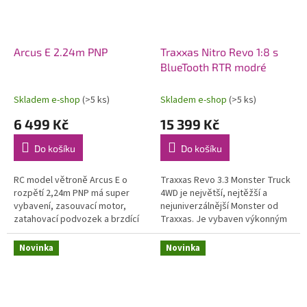
Arcus E 2.24m PNP
Traxxas Nitro Revo 1:8 s
BlueTooth RTR modré
Skladem e-shop
(>5 ks)
Skladem e-shop
(>5 ks)
6 499 Kč
15 399 Kč
Do košíku
Do košíku
RC model větroně Arcus E o
Traxxas Revo 3.3 Monster Truck
rozpětí 2,24m PNP má super
4WD je největší, nejtěžší a
vybavení, zasouvací motor,
nejuniverzálnější Monster od
zatahovací podvozek a brzdící
Traxxas. Je vybaven výkonným
štíty! Zároveň si však zachovává
závodním motorem TRX 3.3 s
výhodu robustního materiálu
laděným výfukem, RC
Novinka
Novinka
EPO,...
soupravou...