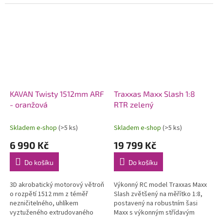
systémem OFS3+ (přepínatelné
80 km/h. Exkluzivní funkce
režimy stabilizace/3D
automatického otočení v
akrobacie) s...
případě...
KAVAN Twisty 1512mm ARF
Traxxas Maxx Slash 1:8
- oranžová
RTR zelený
Skladem e-shop
(>5 ks)
Skladem e-shop
(>5 ks)
6 990 Kč
19 799 Kč
Do košíku
Do košíku
3D akrobatický motorový větroň
Výkonný RC model Traxxas Maxx
o rozpětí 1512 mm z téměř
Slash zvětšený na měřítko 1:8,
nezničitelného, uhlíkem
postavený na robustním šasi
vyztuženého extrudovaného
Maxx s výkonným střídavým