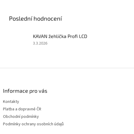
soupravy 2,4 GHz, 50A
soupravy 2,4 GHz, 40A
regulátoru a 6kg serva. Bez
regulátoru a 6kg serva. Bez
pohonného...
pohonného akumulátoru a...
Poslední hodnocení
KAVAN žehlička Profi LCD
Hodnocení
3.3.2026
produktu
je
5
z
Z
5
á
hvězdiček.
p
a
Informace pro vás
t
Kontakty
í
Platba a dopravné ČR
Obchodní podmínky
Podmínky ochrany osobních údajů