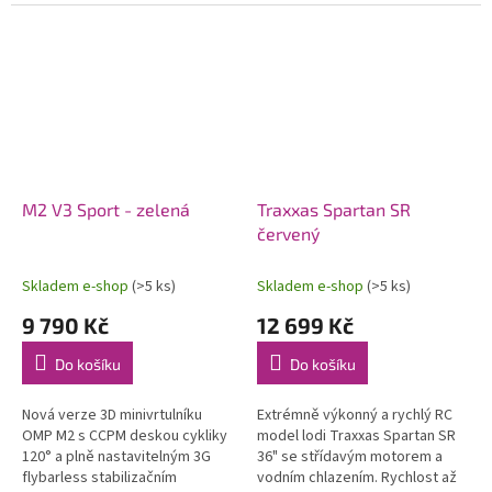
modelů letadel. Konstrukce
soupravy 2,4 GHz a pohonného
počítá s možností instalace...
akumulátoru. Voděodolný
regulátor a...
M2 V3 Sport - zelená
Traxxas Spartan SR
červený
Skladem e-shop
(>5 ks)
Skladem e-shop
(>5 ks)
9 790 Kč
12 699 Kč
Do košíku
Do košíku
Nová verze 3D minivrtulníku
Extrémně výkonný a rychlý RC
OMP M2 s CCPM deskou cykliky
model lodi Traxxas Spartan SR
120° a plně nastavitelným 3G
36" se střídavým motorem a
flybarless stabilizačním
vodním chlazením. Rychlost až