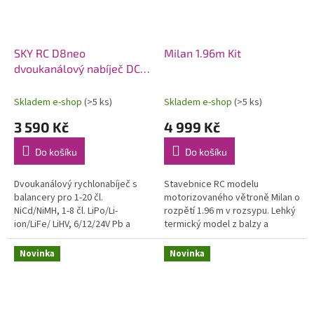
SKY RC D8neo
Milan 1.96m Kit
dvoukanálový nabíječ DC
1600W
Skladem e-shop
(>5 ks)
Skladem e-shop
(>5 ks)
3 590 Kč
4 999 Kč
Do košíku
Do košíku
Dvoukanálový rychlonabíječ s
Stavebnice RC modelu
balancery pro 1-20 čl.
motorizovaného větroně Milan o
NiCd/NiMH, 1-8 čl. LiPo/Li-
rozpětí 1.96 m v rozsypu. Lehký
ion/LiFe/ LiHV, 6/12/24V Pb a
termický model z balzy a
bezúdržbové Pb AGM proudem
překližky se staví na plánu v
0,1-32A (max. 1x1100W nebo
měřítku 1:1. Model lze pohánět...
Novinka
Novinka
celkem max....