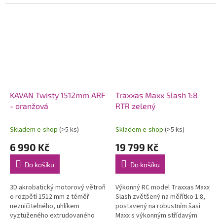
systémem OFS3+ (přepínatelné
80 km/h. Exkluzivní funkce
režimy stabilizace/3D
automatického otočení v
akrobacie) s...
případě...
KAVAN Twisty 1512mm ARF
Traxxas Maxx Slash 1:8
- oranžová
RTR zelený
Skladem e-shop
(>5 ks)
Skladem e-shop
(>5 ks)
6 990 Kč
19 799 Kč
Do košíku
Do košíku
3D akrobatický motorový větroň
Výkonný RC model Traxxas Maxx
o rozpětí 1512 mm z téměř
Slash zvětšený na měřítko 1:8,
nezničitelného, uhlíkem
postavený na robustním šasi
vyztuženého extrudovaného
Maxx s výkonným střídavým