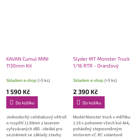
KAVAN Cumul MINI
Slyder MT Monster Truck
1130mm Kit
1/16 RTR - Oranžový
Skladem e-shop
(>5 ks)
Skladem e-shop
(>5 ks)
1 590 Kč
2 390 Kč
Do košíku
Do košíku
Jednoduchý celobalsový větroň
Model Monster truck v měřítku
o rozpětí 1130mm z laserem
1:16 s pohonem všech kol 4x4,
vyřezávaných dílů - ideální pro
poháněný stejnosměrným
seznámení se základy stavby
motorem vč. RC volantové