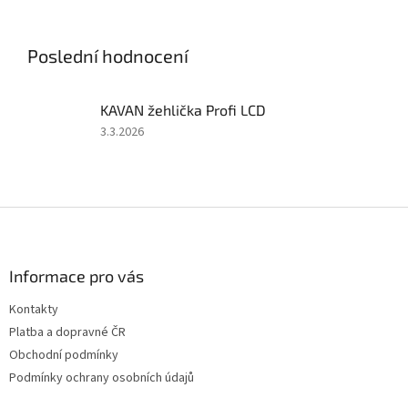
soupravy 2,4 GHz, 50A
soupravy 2,4 GHz, 40A
regulátoru a 6kg serva. Bez
regulátoru a 6kg serva. Bez
pohonného...
pohonného akumulátoru a...
Poslední hodnocení
KAVAN žehlička Profi LCD
Hodnocení
3.3.2026
produktu
je
5
z
Z
5
á
hvězdiček.
p
a
Informace pro vás
t
Kontakty
í
Platba a dopravné ČR
Obchodní podmínky
Podmínky ochrany osobních údajů