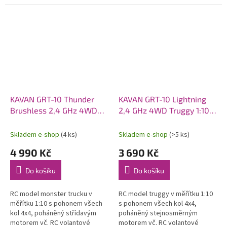
pěnového polyolefinu (EPO).
pohonem 6S. Model poskytuje
Osazen střídavý motor C2814-
brutální akceleraci, odolnost a...
1400, sklopná...
KAVAN GRT-10 Thunder
KAVAN GRT-10 Lightning
Brushless 2,4 GHz 4WD
2,4 GHz 4WD Truggy 1:10 -
Monster Truck 1:10 -
Modrý
Červený
Skladem e-shop
(4 ks)
Skladem e-shop
(>5 ks)
4 990 Kč
3 690 Kč
Do košíku
Do košíku
RC model monster trucku v
RC model truggy v měřítku 1:10
měřítku 1:10 s pohonem všech
s pohonem všech kol 4x4,
kol 4x4, poháněný střídavým
poháněný stejnosměrným
motorem vč. RC volantové
motorem vč. RC volantové