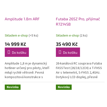
Amplitude 1.8m ARF
Futaba 26SZ Pro, přijímač
R7214SB
Skladem e-shop
(>5 ks)
Skladem e-shop
(2 ks)
14 999 Kč
35 490 Kč
Do košíku
Do košíku
Amplitude 1,8 m je dynamický
26-kanálová RC souprava Futaba
hotliner určený pro piloty, kteří
FASSTest (26/18/12CH) a T-FHSS
milují rychlé větroně. Pevná
Air s telemetrií, S-FHSS 2,4GHz.
kompozitová konstrukce s
Dotykový LCD displej, přesné
uhlíkovými výztuhami, hladký a
celokovové křížové ovladače, 8
čistý povrch, závodní vzhled....
přepínačů, 4 posuvné a...
Novinka
Novinka