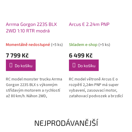
Arrma Gorgon 223S BLX
Arcus E 2.24m PNP
2WD 1:10 RTR modrá
Momentálně nedostupné
(>5 ks)
Skladem e-shop
(>5 ks)
7 799 Kč
6 499 Kč
Do košíku
Do košíku
RC model monster trucku Arrma
RC model větroně Arcus E o
Gorgon 223S BLX s výkonným
rozpětí 2,24m PNP má super
střídavým motorem a rychlostí
vybavení, zasouvací motor,
až 80 km/h. Náhon 2WD,
zatahovací podvozek a brzdící
nezávislé zavěšení, olejové
štíty! Zároveň si však zachovává
tlumiče, řídící jednotka
výhodu robustního materiálu
Spektrum 45A...
EPO,...
NEJPRODÁVANĚJŠÍ