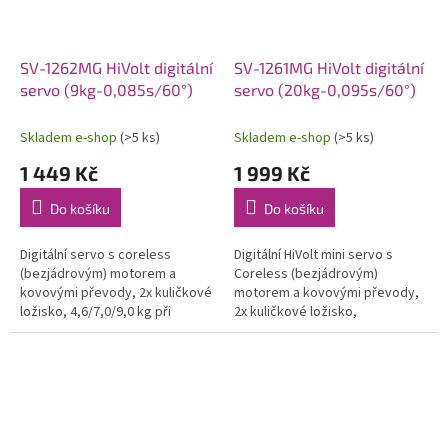
SV-1262MG HiVolt digitální
SV-1261MG HiVolt digitální
servo (9kg-0,085s/60°)
servo (20kg-0,095s/60°)
Skladem e-shop
(>5 ks)
Skladem e-shop
(>5 ks)
1 449 Kč
1 999 Kč
Do košíku
Do košíku
Digitální servo s coreless
Digitální HiVolt mini servo s
(bezjádrovým) motorem a
Coreless (bezjádrovým)
kovovými převody, 2x kuličkové
motorem a kovovými převody,
ložisko, 4,6/7,0/9,0 kg při
2x kuličkové ložisko,
6,0/7,4/8,4 V a 0,11/0,095/0,085
15,0/20.0kg při 6,0/7,4V a
s při 6,0/7,4/8,4 V, hmotnost 30...
0,12/0,095s na 6,0/7,4V, váha
40,0g,...