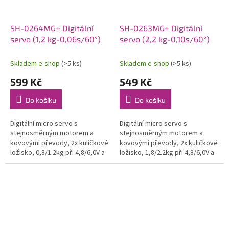
SH-0264MG+ Digitální
SH-0263MG+ Digitální
servo (1,2 kg-0,06s/60°)
servo (2,2 kg-0,10s/60°)
Skladem e-shop
(>5 ks)
Skladem e-shop
(>5 ks)
599 Kč
549 Kč
Do košíku
Do košíku
Digitální micro servo s
Digitální micro servo s
stejnosměrným motorem a
stejnosměrným motorem a
kovovými převody, 2x kuličkové
kovovými převody, 2x kuličkové
ložisko, 0,8/1.2kg při 4,8/6,0V a
ložisko, 1,8/2.2kg při 4,8/6,0V a
0,08/0,06s na 4,8/6,0V, váha
0,13/0,10s na 4,8/6,0V, váha
15,0g, 22,8x12x25,4mm.
15,0g, 22,8x12x25,4mm.
Provozní...
Provozní...