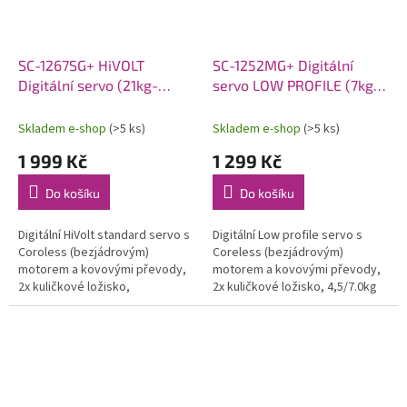
SC-1267SG+ HiVOLT
SC-1252MG+ Digitální
Digitální servo (21kg-
servo LOW PROFILE (7kg-
0,095s/60°)
0,07s/60°)
Skladem e-shop
(>5 ks)
Skladem e-shop
(>5 ks)
1 999 Kč
1 299 Kč
Do košíku
Do košíku
Digitální HiVolt standard servo s
Digitální Low profile servo s
Coroless (bezjádrovým)
Coreless (bezjádrovým)
motorem a kovovými převody,
motorem a kovovými převody,
2x kuličkové ložisko,
2x kuličkové ložisko, 4,5/7.0kg
13,0/21.0kg při 6,0/7,4V a
při 4,8/6,0V a 0,08/0,07s na
0,11/0,095s na 6,0/7,4V, váha
4,8/6,0V, váha 44,5g,...
62,0g,...