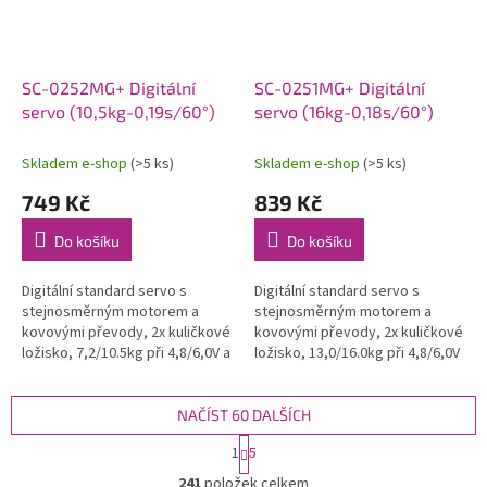
SC-0252MG+ Digitální
SC-0251MG+ Digitální
servo (10,5kg-0,19s/60°)
servo (16kg-0,18s/60°)
Skladem e-shop
(>5 ks)
Skladem e-shop
(>5 ks)
749 Kč
839 Kč
Do košíku
Do košíku
Digitální standard servo s
Digitální standard servo s
stejnosměrným motorem a
stejnosměrným motorem a
kovovými převody, 2x kuličkové
kovovými převody, 2x kuličkové
ložisko, 7,2/10.5kg při 4,8/6,0V a
ložisko, 13,0/16.0kg při 4,8/6,0V
0,23/0,19s na 4,8/6,0V, váha
a 0,20/0,18s na 4,8/6,0V, váha
49,0g, 40,7x19,6x39,4mm....
61,0g, 40,7x19,6x42,4mm....
NAČÍST 60 DALŠÍCH
S
1
5
t
O
r
241
položek celkem