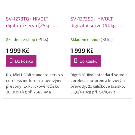
SV-1273TG+ HiVOLT
SV-1272SG+ HiVOLT
digitální servo (25kg-
digitální servo (40kg-
0,055s/60°)
0,09s/60°)
Skladem e-shop
(>5 ks)
Skladem e-shop
(>5 ks)
1 999 Kč
1 999 Kč
Do košíku
Do košíku
Digitální HiVolt standard servo s
Digitální HiVolt standard servo s
coreless motorem a kovovými
coreless motorem a kovovými
převody, 2x kuličkové ložisko,
převody, 2x kuličkové ložisko,
20,0/25.0kg při 7,4/8,4V a
35,0/40.0kg při 7,4/8,4V a
0,065/0,055s na 7,4/8,4V, váha
0,10/0,09s na 7,4/8,4V, váha
64,0g, 40,3x20,2x37,2mm....
63,0g, 40,3x20,2x37,2mm....