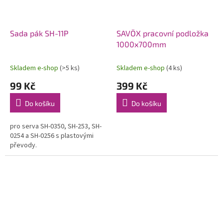
Sada pák SH-11P
SAVÖX pracovní podložka
1000x700mm
Skladem e-shop
(>5 ks)
Skladem e-shop
(4 ks)
99 Kč
399 Kč
Do košíku
Do košíku
pro serva SH-0350, SH-253, SH-
0254 a SH-0256 s plastovými
převody.