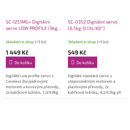
SC-1251MG+ Digitální
SC-0352 Digitální servo
servo LOW PROFILE (9kg-
(6,5kg-0,13s/60°)
0,09s/60°)
Skladem e-shop
(>5 ks)
Skladem e-shop
(>5 ks)
1 449 Kč
549 Kč
Do košíku
Do košíku
Digitální Low profile servo s
Digitální standard servo s
Coreless (bezjádrovým)
stejnosměrným motorem a
motorem a kovovými převody,
plastovými převody, 2x
2x kuličkové ložisko, 7,0/9.0kg
kuličkové ložisko, 4,2/6.5kg při
při 4,8/6,0V a 0,10/0,09s na
4,8/6,0V a 0,16/0,13s na 4,8/6,0V,
4,8/6,0V, váha 44,5g,...
váha 42,0g, 40,7x20,0x39,4mm....