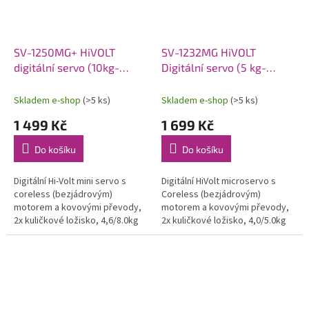
SV-1250MG+ HiVOLT
SV-1232MG HiVOLT
digitální servo (10kg-
Digitální servo (5 kg-
0,085s/60°)
0,05s/60°)
Skladem e-shop
(>5 ks)
Skladem e-shop
(>5 ks)
1 499 Kč
1 699 Kč
Do košíku
Do košíku
Digitální Hi-Volt mini servo s
Digitální HiVolt microservo s
coreless (bezjádrovým)
Coreless (bezjádrovým)
motorem a kovovými převody,
motorem a kovovými převody,
2x kuličkové ložisko, 4,6/8.0kg
2x kuličkové ložisko, 4,0/5.0kg
při 6,0/7,4V a 0,11/0,095s na
při 6,0/7,4V a 0,06/0,05s na
6,0/7,4V, váha 29,6g,...
6,0/7,4V, váha 23,0g,...