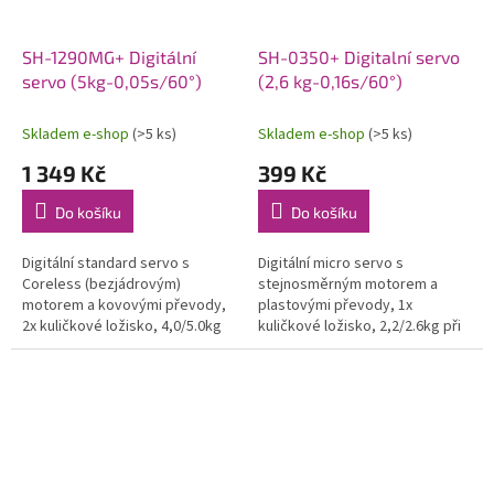
SH-1290MG+ Digitální
SH-0350+ Digitalní servo
servo (5kg-0,05s/60°)
(2,6 kg-0,16s/60°)
Skladem e-shop
(>5 ks)
Skladem e-shop
(>5 ks)
1 349 Kč
399 Kč
Do košíku
Do košíku
Digitální standard servo s
Digitální micro servo s
Coreless (bezjádrovým)
stejnosměrným motorem a
motorem a kovovými převody,
plastovými převody, 1x
2x kuličkové ložisko, 4,0/5.0kg
kuličkové ložisko, 2,2/2.6kg při
při 4,8/6,0V a 0,06/0,05s na
4,8/6,0V a 0,21/0,16s na 4,8/6,0V,
4,8/6,0V, váha 56,4g,...
váha 12,3g, 22,8x12,0x25,4mm.
Provozní...