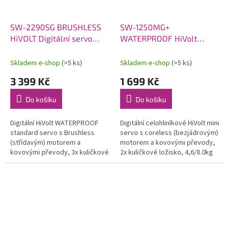
SW-2290SG BRUSHLESS
SW-1250MG+
HiVOLT Digitální servo
WATERPROOF HiVolt
WATERPROOF (70kg-
Digitální servo (8kg-
0,11s/60°)
0,10s/60°)
Skladem e-shop
(>5 ks)
Skladem e-shop
(>5 ks)
3 399 Kč
1 699 Kč
Do košíku
Do košíku
Digitální HiVolt WATERPROOF
Digitální celohliníkové HiVolt mini
standard servo s Brushless
servo s coreless (bezjádrovým)
(střídavým) motorem a
motorem a kovovými převody,
kovovými převody, 3x kuličkové
2x kuličkové ložisko, 4,6/8.0kg
ložisko, 45,0/55.0/70,0kg při
při 6,0/7,4V a 0,11/0,1s na
6,0/7,4/8,4V a 0,16/0,13/0,11s
6,0/7,4V, váha 36g,...
na...