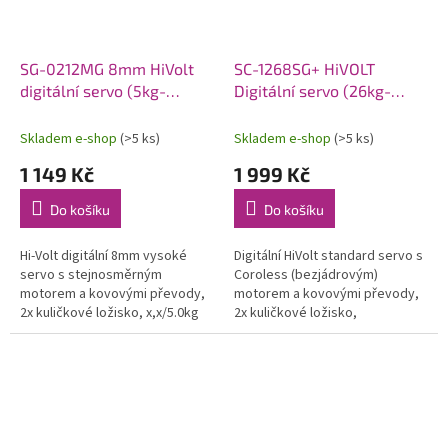
SG-0212MG 8mm HiVolt
SC-1268SG+ HiVOLT
digitální servo (5kg-
Digitální servo (26kg-
0,10s/60°)
0,11s/60°)
Skladem e-shop
(>5 ks)
Skladem e-shop
(>5 ks)
1 149 Kč
1 999 Kč
Do košíku
Do košíku
Hi-Volt digitální 8mm vysoké
Digitální HiVolt standard servo s
servo s stejnosměrným
Coroless (bezjádrovým)
motorem a kovovými převody,
motorem a kovovými převody,
2x kuličkové ložisko, x,x/5.0kg
2x kuličkové ložisko,
při 6,0/7,4V a 0,xx/0,10s na
15,0/26.0kg při 6,0/7,4V a
6,0/7,4V a 60°, váha 21,0g,...
0,13/0,11s na 6,0/7,4V, váha
62,0g,...