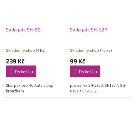
Sada pák SH-50
Sada pák SH-22P
Skladem e-shop
(4 ks)
Skladem e-shop
(>5 ks)
239 Kč
99 Kč
Do košíku
Do košíku
2ks. pák pro RC Auta s poj.
pro serva SH-1350, SH1357, SG-
kroužkem
0351 a SC-0352.