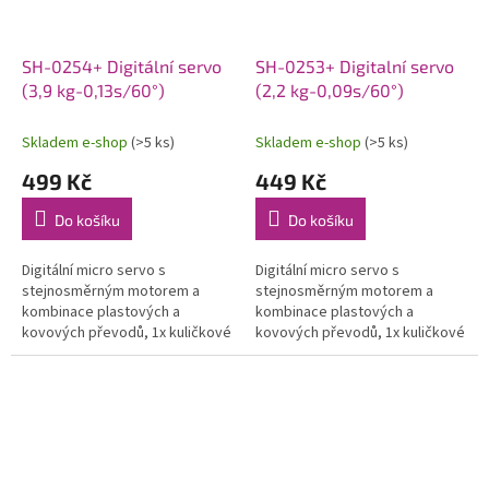
SH-0254+ Digitální servo
SH-0253+ Digitalní servo
(3,9 kg-0,13s/60°)
(2,2 kg-0,09s/60°)
Skladem e-shop
(>5 ks)
Skladem e-shop
(>5 ks)
499 Kč
449 Kč
Do košíku
Do košíku
Digitální micro servo s
Digitální micro servo s
stejnosměrným motorem a
stejnosměrným motorem a
kombinace plastových a
kombinace plastových a
kovových převodů, 1x kuličkové
kovových převodů, 1x kuličkové
ložisko, 3,1/3.9kg při 4,8/6,0V a
ložisko, 1,8/2.2kg při 4,8/6,0V a
0,16/0,13s na 4,8/6,0V, váha
0,13/0,09s na 4,8/6,0V, váha
15,8g,...
13,6g,...