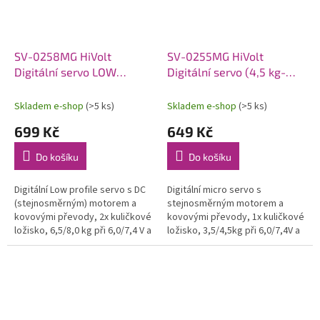
SV-0258MG HiVolt
SV-0255MG HiVolt
Digitální servo LOW
Digitální servo (4,5 kg-
PROFILE (8 kg-0,11s/60°)
0,13s/60°)
Skladem e-shop
(>5 ks)
Skladem e-shop
(>5 ks)
699 Kč
649 Kč
Do košíku
Do košíku
Digitální Low profile servo s DC
Digitální micro servo s
(stejnosměrným) motorem a
stejnosměrným motorem a
kovovými převody, 2x kuličkové
kovovými převody, 1x kuličkové
ložisko, 6,5/8,0 kg při 6,0/7,4 V a
ložisko, 3,5/4,5kg při 6,0/7,4V a
0,13/0,11 s při 6,0/7,4 V,
0,16/0,13s na 6,0/7,4V, váha
hmotnost 36 g, rozměry...
15,8g, 22,8x12x29,4mm.
Provozní...