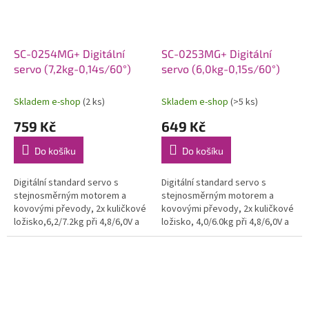
SC-0254MG+ Digitální
SC-0253MG+ Digitální
servo (7,2kg-0,14s/60°)
servo (6,0kg-0,15s/60°)
Skladem e-shop
(2 ks)
Skladem e-shop
(>5 ks)
759 Kč
649 Kč
Do košíku
Do košíku
Digitální standard servo s
Digitální standard servo s
stejnosměrným motorem a
stejnosměrným motorem a
kovovými převody, 2x kuličkové
kovovými převody, 2x kuličkové
ložisko,6,2/7.2kg při 4,8/6,0V a
ložisko, 4,0/6.0kg při 4,8/6,0V a
0,19/0,14s na 4,8/6,0V, váha
0,17/0,15s na 4,8/6,0V, váha
49,0g, 40,7x19,6x39,4mm.
59,0g, 40,7x19,6x37mm.
Provozní...
Provozní...