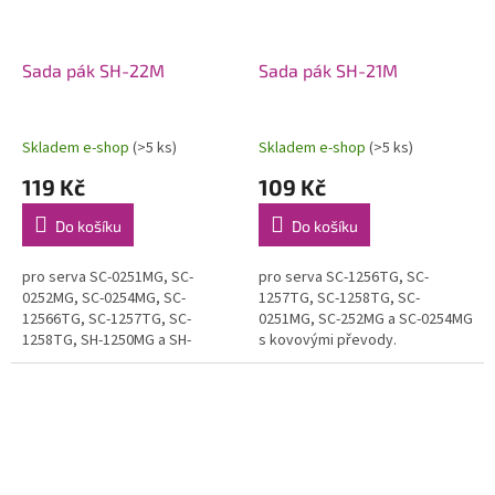
Sada pák SH-22M
Sada pák SH-21M
Skladem e-shop
(>5 ks)
Skladem e-shop
(>5 ks)
119 Kč
109 Kč
Do košíku
Do košíku
pro serva SC-0251MG, SC-
pro serva SC-1256TG, SC-
0252MG, SC-0254MG, SC-
1257TG, SC-1258TG, SC-
12566TG, SC-1257TG, SC-
0251MG, SC-252MG a SC-0254MG
1258TG, SH-1250MG a SH-
s kovovými převody.
1257MG