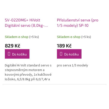
SV-0220MG+ HiVolt
Příslušenství serva (pro
Digitální servo (8,0kg-
1/5 modely) SP-10
0,13s/60°)
Skladem e-shop
(>5 ks)
Skladem e-shop
(>5 ks)
829 Kč
189 Kč
Do košíku
Do košíku
Digitální Hi Volt standard servo s
pro serva 1/5 modely
stejnosměrným motorem a
kovovými převody, 1x kuličkové
ložisko, 6,5/8.0kg při 6,0/7,4V a
0,16/0,13s na 6,0/7,4V, váha
59,0g, 40,7x20,0x37,0mm....