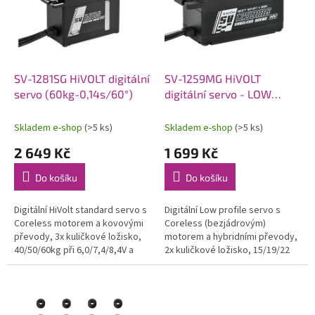
i
r
s
o
p
d
r
u
o
k
d
t
SV-1281SG HiVOLT digitální
SV-1259MG HiVOLT
u
ů
servo (60kg-0,14s/60°)
digitální servo - LOW
k
PROFILE (22kg-
t
0,075s/60°)
Skladem e-shop
(>5 ks)
Skladem e-shop
(>5 ks)
ů
2 649 Kč
1 699 Kč
Do košíku
Do košíku
Digitální HiVolt standard servo s
Digitální Low profile servo s
Coreless motorem a kovovými
Coreless (bezjádrovým)
převody, 3x kuličkové ložisko,
motorem a hybridními převody,
40/50/60kg při 6,0/7,4/8,4V a
2x kuličkové ložisko, 15/19/22
0,18/0,16/0,14s na 6,0/7,4/8,4V,
kg při 6,0/7,4/8,4 V a
hmotnost 87g, rozměry...
0,1/0,085/0,075 s při 6,0/7,4/8,4
V,...