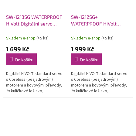
SW-1213SG WATERPROOF
SW-1212SG+
HiVolt Digitální servo
WATERPROOF HiVolt
(42kg-0,14s/60°)
Digitální servo (52kg-
0,13s/60°)
Skladem e-shop
(>5 ks)
Skladem e-shop
(>5 ks)
1 699 Kč
1 999 Kč
Do košíku
Do košíku
Digitální HiVOLT standard servo
Digitální HiVOLT standard servo
s Coreless (bezjádrovým)
s Coreless (bezjádrovým)
motorem a kovovými převody,
motorem a kovovými převody,
2x kuličkové ložisko,
2x kuličkové ložisko,
32,0/38,0/42.0kg při 6,0/7,4/8,4V
36,0/46.0/52.0kg při 6,0/7,4/8.4V
a 0,19/0,16/0,14s na
a 0,17/0,14/0.13s na
6,0/7,4/8,4V,...
6,0/7,4/8,4V,...