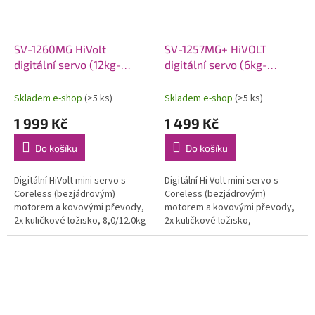
SV-1260MG HiVolt
SV-1257MG+ HiVOLT
digitální servo (12kg-
digitální servo (6kg-
0,055s/60°)
0,045s/60°)
Skladem e-shop
(>5 ks)
Skladem e-shop
(>5 ks)
1 999 Kč
1 499 Kč
Do košíku
Do košíku
Digitální HiVolt mini servo s
Digitální Hi Volt mini servo s
Coreless (bezjádrovým)
Coreless (bezjádrovým)
motorem a kovovými převody,
motorem a kovovými převody,
2x kuličkové ložisko, 8,0/12.0kg
2x kuličkové ložisko,
při 6,0/7,4V a 0,065/0,055s na
2,5/4.0/6,0kg při 6,0/7,4V a
6,0/7,4V, váha 40,0g,...
0,07/0,055/0,045s na
6,0/7,4/8,4V, váha...