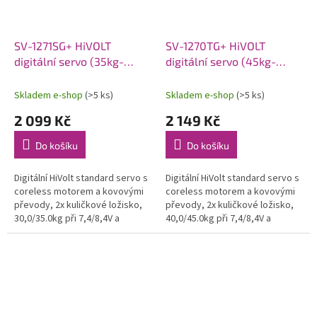
SV-1271SG+ HiVOLT
SV-1270TG+ HiVOLT
digitální servo (35kg-
digitální servo (45kg-
0,07s/60°)
0,10s/60°)
Skladem e-shop
(>5 ks)
Skladem e-shop
(>5 ks)
2 099 Kč
2 149 Kč
Do košíku
Do košíku
Digitální HiVolt standard servo s
Digitální HiVolt standard servo s
coreless motorem a kovovými
coreless motorem a kovovými
převody, 2x kuličkové ložisko,
převody, 2x kuličkové ložisko,
30,0/35.0kg při 7,4/8,4V a
40,0/45.0kg při 7,4/8,4V a
0,08/0,07s na 7,4/8,4V, váha
0,11/0,10s na 7,4/8,4V, váha
63,0g, 40,3x20,2x37,2mm....
64,0g, 40,3x20,2x37,2mm....