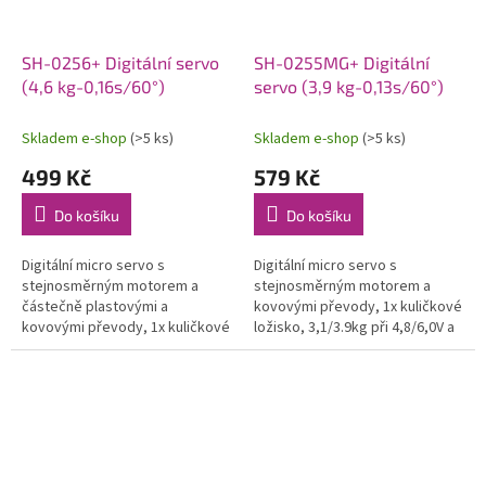
SH-0256+ Digitální servo
SH-0255MG+ Digitální
(4,6 kg-0,16s/60°)
servo (3,9 kg-0,13s/60°)
Skladem e-shop
(>5 ks)
Skladem e-shop
(>5 ks)
499 Kč
579 Kč
Do košíku
Do košíku
Digitální micro servo s
Digitální micro servo s
stejnosměrným motorem a
stejnosměrným motorem a
částečně plastovými a
kovovými převody, 1x kuličkové
kovovými převody, 1x kuličkové
ložisko, 3,1/3.9kg při 4,8/6,0V a
ložisko, 3,9/4.6kg při 4,8/6,0V a
0,16/0,13s na 4,8/6,0V, váha
0,21/0,16s na 4,8/6,0V, váha
15,8g, 22,8x12x29,4mm.
15,8g,...
Provozní...