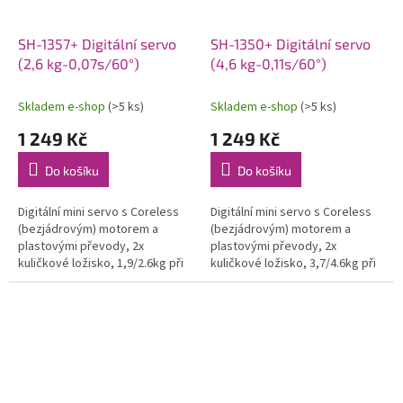
SH-1357+ Digitální servo
SH-1350+ Digitální servo
(2,6 kg-0,07s/60°)
(4,6 kg-0,11s/60°)
Skladem e-shop
(>5 ks)
Skladem e-shop
(>5 ks)
1 249 Kč
1 249 Kč
Do košíku
Do košíku
Digitální mini servo s Coreless
Digitální mini servo s Coreless
(bezjádrovým) motorem a
(bezjádrovým) motorem a
plastovými převody, 2x
plastovými převody, 2x
kuličkové ložisko, 1,9/2.6kg při
kuličkové ložisko, 3,7/4.6kg při
4,8/6,0V a 0,09/0,07s na 4,8/6,0V,
4,8/6,0V a 0,13/0,11s na 4,8/6,0V,
váha 26,0g, 35,0x15x29,2mm....
váha 26,0g, 35,0x15x29,2mm....