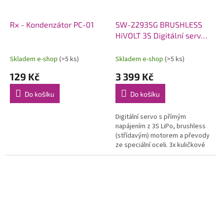
Rx - Kondenzátor PC-01
SW-2293SG BRUSHLESS
HiVOLT 3S Digitální servo
WATERPROOF (75kg-
0,11s/60°)
Skladem e-shop
(>5 ks)
Skladem e-shop
(>5 ks)
129 Kč
3 399 Kč
Do košíku
Do košíku
Digitální servo s přímým
napájením z 3S LiPo, brushless
(střídavým) motorem a převody
ze speciální oceli. 3x kuličkové
ložisko, 75 kg při 12,6 V a 0,11 s
při 12,6 V, hmotnost 90...