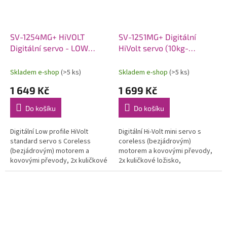
SV-1254MG+ HiVOLT
SV-1251MG+ Digitální
Digitální servo - LOW
HiVolt servo (10kg-
PROFILE (18kg-
0,085s/60°)
0,075s/60°)
Skladem e-shop
(>5 ks)
Skladem e-shop
(>5 ks)
1 649 Kč
1 699 Kč
Do košíku
Do košíku
Digitální Low profile HiVolt
Digitální Hi-Volt mini servo s
standard servo s Coreless
coreless (bezjádrovým)
(bezjádrovým) motorem a
motorem a kovovými převody,
kovovými převody, 2x kuličkové
2x kuličkové ložisko,
ložisko, 12,0/15.0kg při 6,0/7,4V
5,0/8.0/10.0kg při 6,0/7,4/8,4V a
a 0,11/0,085s na 6,0/7,4V, váha...
0,11/0,095/0,085s na
6,0/7,4/8,4V, váha...