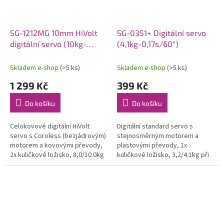
SG-1212MG 10mm HiVolt
SG-0351+ Digitální servo
digitální servo (10kg-
(4,1kg-0,17s/60°)
0,095s/60°)
Skladem e-shop
(>5 ks)
Skladem e-shop
(>5 ks)
1 299 Kč
399 Kč
Do košíku
Do košíku
Celokovové digitální HiVolt
Digitální standard servo s
servo s Coroless (bezjádrovým)
stejnosměrným motorem a
motorem a kovovými převody,
plastovými převody, 1x
2x kuličkové ložisko, 8,0/10.0kg
kuličkové ložisko, 3,2/4.1kg při
při 7,4/8,4V a 0,12/0,095s na
4,8/6,0V a 0,22/0,17s na 4,8/6,0V,
7,4/8,4V, váha 29,0g,...
váha 41,0g, 40,7x20,0x37,0mm....