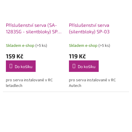
Příslušenství serva (SA-
Příslušenství serva
1283SG - silentbloky) SP-
(silentbloky) SP-03
06
Skladem e-shop
(>5 ks)
Skladem e-shop
(>5 ks)
159 Kč
119 Kč
Do košíku
Do košíku
pro serva instalované v RC
pro serva instalované v RC
letadlech
Autech