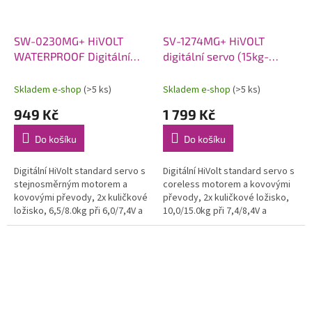
SW-0230MG+ HiVOLT
SV-1274MG+ HiVOLT
WATERPROOF Digitální
digitální servo (15kg-
servo (8kg-0,13s/60°)
0,045s/60°)
Skladem e-shop
(>5 ks)
Skladem e-shop
(>5 ks)
949 Kč
1 799 Kč
Do košíku
Do košíku
Digitální HiVolt standard servo s
Digitální HiVolt standard servo s
stejnosměrným motorem a
coreless motorem a kovovými
kovovými převody, 2x kuličkové
převody, 2x kuličkové ložisko,
ložisko, 6,5/8.0kg při 6,0/7,4V a
10,0/15.0kg při 7,4/8,4V a
0,16/0,13s na 6,0/7,4V, váha
0,05/0,045s na 7,4/8,4V, váha
59,0g, 41,8x20,2x38,0mm....
61,0g, 40,3x20,2x37,2mm....