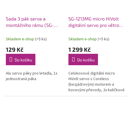
Sada 3 pák serva a
SG-1213MG micro HiVolt
montážního rámu (SG-
digitální servo pro větroně
0211MG) SH-91, 1ks.
(4,5kg-0,17s/60°)
Skladem e-shop
(>5 ks)
Skladem e-shop
(>5 ks)
129 Kč
1 299 Kč
Do košíku
Do košíku
Alu servo páky pro letadla, 1x
Celokovové digitální micro
jednostraná páka
HiVolt servo s Coreless
(bezjádrovým) motorem a
kovovými převody, 2x kuličkové
ložisko, 3,5/4.5kg při 6,0/7,4V a
0,21/0,17s na 6,0/7,4V,
hmotnost...