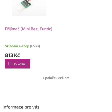
Přijímač (Mini Bee, Funtic)
Skladem e-shop
(>5 ks)
813 Kč
Do košíku
3
položek celkem
O
v
l
Z
á
á
d
p
a
a
Informace pro vás
c