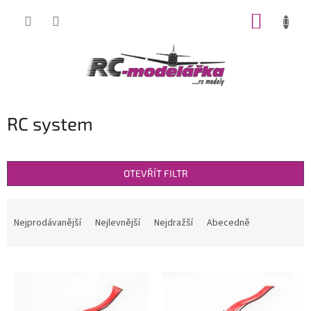
Přejít
NÁKUP
na
obsah
KOŠÍK
RC system
OTEVŘÍT FILTR
Ř
a
Nejprodávanější
Nejlevnější
Nejdražší
Abecedně
z
e
V
n
ý
í
p
p