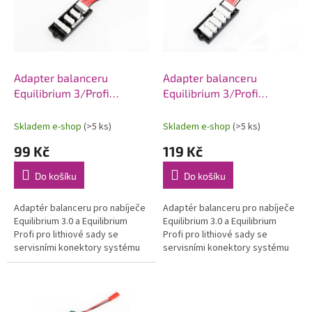
i
r
s
o
p
d
r
u
o
k
d
t
Adapter balanceru
Adapter balanceru
u
ů
Equilibrium 3/Profi
Equilibrium 3/Profi
k
MPX/TP/FP
RAY/PQ
t
Skladem e-shop
(>5 ks)
Skladem e-shop
(>5 ks)
ů
99 Kč
119 Kč
Do košíku
Do košíku
Adaptér balanceru pro nabíječe
Adaptér balanceru pro nabíječe
Equilibrium 3.0 a Equilibrium
Equilibrium 3.0 a Equilibrium
Profi pro lithiové sady se
Profi pro lithiové sady se
servisními konektory systému
servisními konektory systému
Thunder Power (ThunderPower,
PolyQuest (RAY, PolyQuest).
ThunderFlight, MPX).