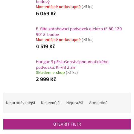
bodový
Momentálně nedostupné
(>5 ks)
6 069 Kč
E-flite zatahovací podvozek elektro tř. 60-120
90° 2-bodov
Momentálně nedostupné
(>5 ks)
4 519 Kč
Hangar 9 přislušenství pneumatického
podvozku: Ki-43 2.2m
Skladem e-shop
(>5 ks)
2 999 Kč
Ř
a
Nejprodávanější
Nejlevnější
Nejdražší
Abecedně
z
e
n
OTEVŘÍT FILTR
í