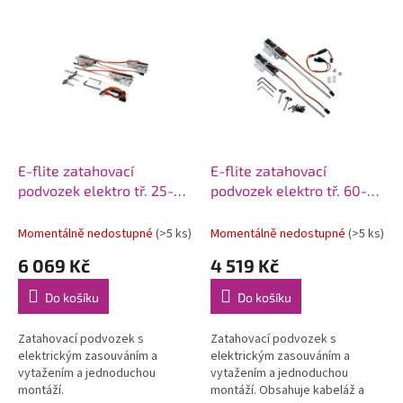
p
V
r
ý
o
p
d
i
u
s
k
p
t
r
ů
o
d
E-flite zatahovací
E-flite zatahovací
u
podvozek elektro tř. 25-46
podvozek elektro tř. 60-
k
3-bodový
120 90° 2-bodov
t
Momentálně nedostupné
(>5 ks)
Momentálně nedostupné
(>5 ks)
ů
6 069 Kč
4 519 Kč
Do košíku
Do košíku
Zatahovací podvozek s
Zatahovací podvozek s
elektrickým zasouváním a
elektrickým zasouváním a
vytažením a jednoduchou
vytažením a jednoduchou
montáží.
montáží. Obsahuje kabeláž a