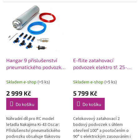
montážní příslušenství. Už to
nemůže být jednodušší, pouze
přišroubujete do...
Hangar 9 přislušenství
E-flite zatahovací
pneumatického podvozku:
podvozek elektro tř. 25-46
Ki-43 2.2m
100° 2-bod
Skladem e-shop
(>5 ks)
Skladem e-shop
(>5 ks)
2 999 Kč
5 799 Kč
Do košíku
Do košíku
Náhradní díl pro RC model
Celokovový zatahovací 2
letadla Nakajima Ki-43 Oscar:
bodový podvozek s úhlem
Přislušenství pneumatického
otevření 100° a pootočením o
podvozku obsahuje tlakovou
90° s elektrickým zasouváním i