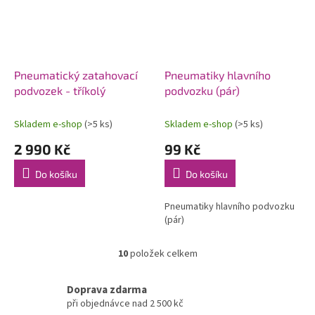
Pneumatický zatahovací
Pneumatiky hlavního
podvozek - tříkolý
podvozku (pár)
Skladem e-shop
(>5 ks)
Skladem e-shop
(>5 ks)
2 990 Kč
99 Kč
Do košíku
Do košíku
Pneumatiky hlavního podvozku
(pár)
10
položek celkem
O
v
l
Doprava zdarma
á
při objednávce nad 2 500 kč
d