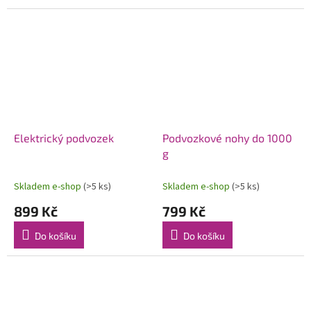
montážní příslušenství. Už to
nemůže být jednodušší, pouze
přišroubujete do...
Elektrický podvozek
Podvozkové nohy do 1000
g
Skladem e-shop
(>5 ks)
Skladem e-shop
(>5 ks)
899 Kč
799 Kč
Do košíku
Do košíku