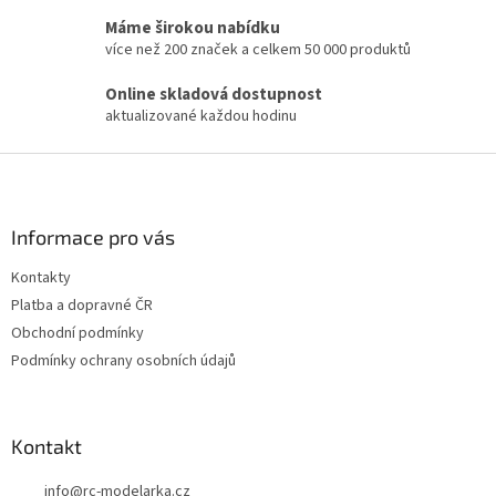
a
Máme širokou nabídku
c
více než 200 značek a celkem 50 000 produktů
í
p
Online skladová dostupnost
r
aktualizované každou hodinu
v
k
Z
y
v
á
ý
p
p
a
Informace pro vás
i
t
s
Kontakty
í
u
Platba a dopravné ČR
Obchodní podmínky
Podmínky ochrany osobních údajů
Kontakt
info
@
rc-modelarka.cz