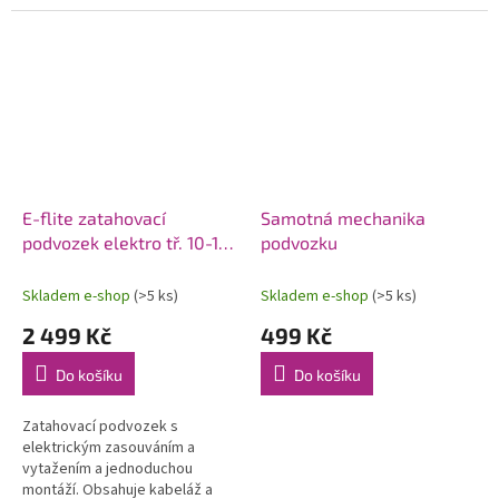
nádobu, hadičky, přepouštěcí
vysouváním a jednoduchou
ventil, rozbočovače a
montáží. Obsahuje kabeláž a
průchodky.
montážní...
E-flite zatahovací
Samotná mechanika
podvozek elektro tř. 10-15
podvozku
2-bodový
Skladem e-shop
(>5 ks)
Skladem e-shop
(>5 ks)
2 499 Kč
499 Kč
Do košíku
Do košíku
Zatahovací podvozek s
elektrickým zasouváním a
vytažením a jednoduchou
montáží. Obsahuje kabeláž a