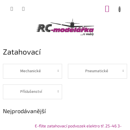
Přejít
NÁKUP
na
obsah
KOŠÍK
Zatahovací
Mechanické
Pneumatické
Příslušenství
Nejprodávanější
E-flite zatahovací podvozek elektro tř. 25-46 3-