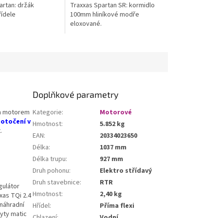
artan: držák
Traxxas Spartan SR: kormidlo
řídele
100mm hliníkové modře
eloxované.
Doplňkové parametry
m motorem
Kategorie
:
Motorové
 otočení v
Hmotnost
:
5.852 kg
.
EAN
:
20334023650
Délka
:
1037 mm
Délka trupu
:
927 mm
Druh pohonu
:
Elektro střídavý
Druh stavebnice
:
RTR
gulátor
Hmotnost
:
2,40 kg
xas TQi 2.4
 náhradní
Hřídel
:
Příma flexi
ryty matic
Chlazení
:
Vodní