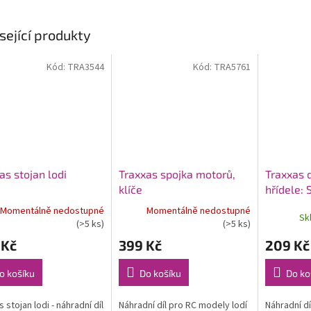
sející produkty
Kód:
TRA3544
Kód:
TRA5761
as stojan lodi
Traxxas spojka motorů,
Traxxas 
klíče
hřídele: 
Momentálně nedostupné
Momentálně nedostupné
Sk
(>5 ks)
(>5 ks)
 Kč
399 Kč
209 Kč
o košíku
Do košíku
Do ko
 stojan lodi - náhradní díl
Náhradní díl pro RC modely lodí
Náhradní dí