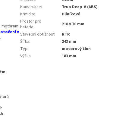
Konstrukce
:
Trup Deep-V (ABS)
Krmidlo
:
Hliníkové
Prostor pro
218 x 70 mm
m motorem
baterie
:
 otočení v
Stavební obtížnost
:
RTR
.
Šířka
:
243 mm
Typ
:
motorový člun
Výška
:
183 mm
dém
átorů.
Ah
Ah