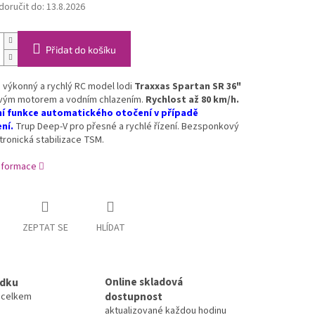
oručit do:
13.8.2026
Přidat do košíku
 výkonný a rychlý RC model lodi
Traxxas Spartan SR 36"
avým motorem a vodním chlazením.
Rychlost až 80 km/h.
ní funkce automatického otočení v případě
ní.
Trup Deep-V pro přesné a rychlé řízení. Bezsponkový
ktronická stabilizace TSM.
informace
ZEPTAT SE
HLÍDAT
Online skladová
ídku
dostupnost
a celkem
aktualizované každou hodinu