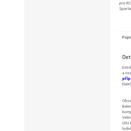
pro RC
Sparta
Popi
Det
Extr
a vo
příp
Elekt
Obsa
Bale
komp
Velin
GHz B
lodní