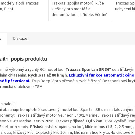
 modely alodí Traxxas
Traxxas: spojka motorů, klíče
Traxxas Sp
n, Blast.
kleštiny pro montáž a
uchycení h
demontáž lodní hřídele. Včetně
stavěcího šroubu (červíku)
M4x3.
s
Diskuze
ailní popis produktu
émně výkonný a rychlý RC model lodi
Traxxas Spartan SR 36"
se střídavý
dním chlazením.
Rychlost až 80 km/h.
Exkluzivní funkce automatického
adě převrácení.
Trup Deep-V pro přesné a rychlé řízení. Bezsponkový kryt
ronická stabilizace TSM.
h balení:
ní obsahuje kompletně sestavený model lodi Spartan SR s nainstalovanými
onenty: Traxxas střídavý motor Velineon 540XL Marine, Traxxas střídavý re
eon VXL-6s Marine, servo 2056, Traxxas přijímač TQi 5 kan. TSM. Vysílač Trax
luetooth ready. Příslušenství: stojánek na loď, klíče imbus (1.5, 2, 2.5 mm),
 šroub, křížový klíč, 2x plochý klíč 10 mm, klíč na matice krytu, 4x křídlové k