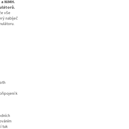
 a NiMH.
ulátorů.
 že vše
erý nabíječ
mulátoru.
oth
řipojení k
odních
hováním
í tuk