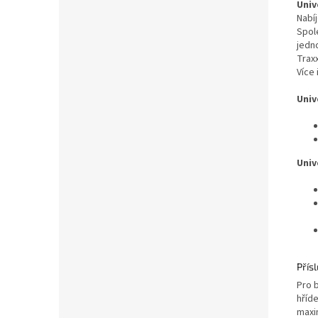
Univ
Nabí
Spol
jedn
Trax
Více 
Univ
Univ
Přís
Pro 
hříde
maxi