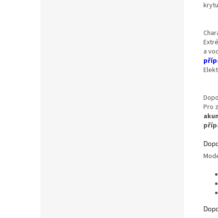
krytu
Chara
Extr
a vo
příp
Elekt
Dopo
Pro 
akum
příp
Dopo
Mode
Dopo