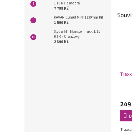
1:10 RTR modrá
7 799 Kč
Souvi
KAVAN Cumul MINI 1130mm Kit
1 590 Kč
Slyder MT Monster Truck 1/16
RTR - Oranžový
2 390 Kč
Traxx
249
D
Traxxas