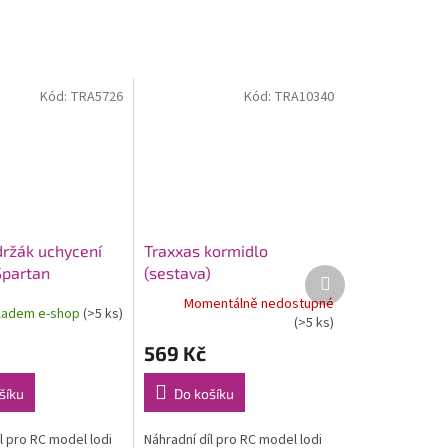
Kód:
TRA5726
Kód:
TRA10340
držák uchycení
Traxxas kormidlo
Spartan
(sestava)
Další
produkt
Momentálně nedostupné
ladem e-shop
(>5 ks)
(>5 ks)
569 Kč
šíku
Do košíku
l pro RC model lodi
Náhradní díl pro RC model lodi