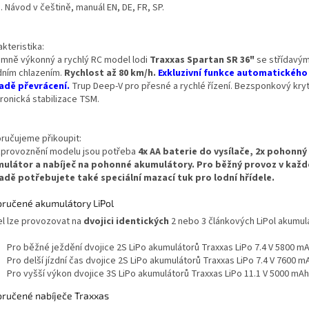
. Návod v češtině, manuál EN, DE, FR, SP.
kteristika:
émně výkonný a rychlý RC model lodi
Traxxas Spartan SR 36"
se střídavý
dním chlazením.
Rychlost až 80 km/h.
Exkluzivní funkce automatického
adě převrácení.
Trup Deep-V pro přesné a rychlé řízení. Bezsponkový kryt
ronická stabilizace TSM.
ručujeme přikoupit:
zprovoznění modelu jsou potřeba
4x AA baterie do vysílače, 2x pohonný
ulátor a nabíječ na pohonné akumulátory. Pro běžný provoz v kaž
adě potřebujete také speciální mazací tuk pro lodní hřídele.
ručené akumulátory LiPol
l lze provozovat na
dvojici identických
2 nebo 3 článkových LiPol akumul
Pro běžné ježdění dvojice 2S LiPo akumulátorů Traxxas LiPo 7.4 V 5800 m
Pro delší jízdní čas dvojice 2S LiPo akumulátorů Traxxas LiPo 7.4 V 7600 m
Pro vyšší výkon dvojice 3S LiPo akumulátorů Traxxas LiPo 11.1 V 5000 mAh
ručené nabíječe Traxxas