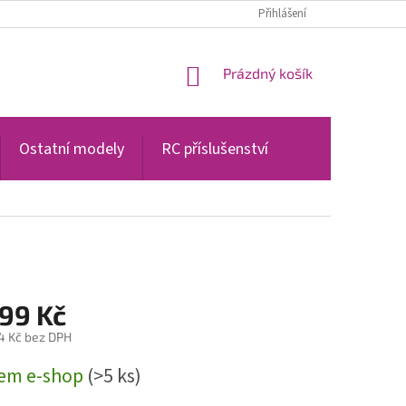
PODMÍNKY OCHRANY OSOBNÍCH ÚDAJŮ
Přihlášení
NÁKUPNÍ
Prázdný košík
KOŠÍK
Ostatní modely
RC příslušenství
699 Kč
4 Kč bez DPH
em e-shop
(>5 ks)