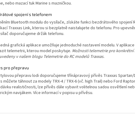
ne, nebo mazací tuk Marine s mazničkou.
rátové spojení s telefonem
něním Bluetooth modulu do vysílače, získáte funkci bezdrátového spojení
ikací Traxxas Link, kterou si bezplatně naistalujete do telefonu. Pro upevně
ysílač doporučujeme držák telefonu.
ledná grafická aplikace umožňuje jednoduché nastavení modelu. V aplikace
azit telemetrii, kterou model poskytuje.
Možnosti telemetrie pro konkrétní
 uvedeny v našem blogu Telemetrie do RC modelů Traxxas.
ěs pro přepravu
stylovou přepravu lodi doporučujeme třínápravový přívěs Traxxas Spartan/
ěs můžete táhnout za modely TRX-4 / TRX-6 (vč. high Trail) nebo Ford Raptor
 dávku realističnosti, lze přívěs dále vybavit volitelnou sadou osvětlení ne
rickým navijákem. Více informací v popisu u přívěsu.