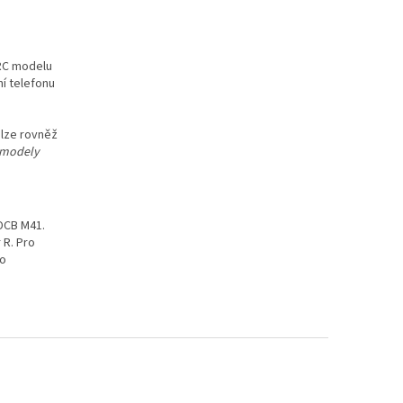
 RC modelu
ní telefonu
 lze rovněž
 modely
DCB M41.
 R. Pro
bo