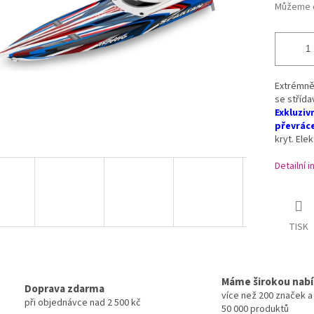
Můžeme d
Extrémně
se stříd
Exkluziv
převráce
kryt. Ele
Detailní 
TISK
Máme širokou nab
Doprava zdarma
více než 200 značek 
při objednávce nad 2 500 kč
50 000 produktů