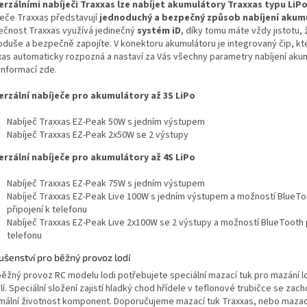
erzálními nabíječi Traxxas lze nabíjet akumulátory Traxxas typu LiPo
ječe Traxxas představují
jednoduchý a bezpečný způsob nabíjení akum
ečnost Traxxas využívá jedinečný
systém iD
, díky tomu máte vždy jistotu,
oduše a bezpečně zapojíte. V konektoru akumulátoru je integrovaný čip, kt
xas automaticky rozpozná a nastaví za Vás všechny parametry nabíjení aku
informací zde.
erzální nabíječe pro akumulátory až 3S LiPo
Nabíječ Traxxas EZ-Peak 50W s jedním výstupem
Nabíječ Traxxas EZ-Peak 2x50W se 2 výstupy
erzální nabíječe pro akumulátory až 4S LiPo
Nabíječ Traxxas EZ-Peak 75W s jedním výstupem
Nabíječ Traxxas EZ-Peak Live 100W s jedním výstupem a možností BlueTo
připojení k telefonu
Nabíječ Traxxas EZ-Peak Live 2x100W se 2 výstupy a možností BlueTooth p
telefonu
lušenství pro běžný provoz lodí
běžný provoz RC modelu lodi potřebujete speciální mazací tuk pro mazání l
lí. Speciální složení zajistí hladký chod hřídele v teflonové trubičce se zac
mální životnost komponent. Doporučujeme mazací tuk Traxxas, nebo mazac