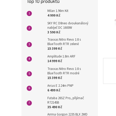
Top 10 produktů
a
n
Milan 1.96m Kit
4 999 Kč
e
l
SKY RC D8neo dvoukanálový
nabíječ DC 1600W
3 590 Kč
Traxxas Nitro Revo 1:8 s
BlueTooth RTR zelené
15 399 Kč
Amplitude 1.8m ARF
14 999 Kč
Traxxas Nitro Revo 1:8 s
BlueTooth RTR modré
15 399 Kč
Arcus E 2.24m PNP
6 499 Kč
Futaba 26SZ Pro, přijímač
R7214SB
35 490 Kč
Arrma Gorgon 223S BLX 2WD