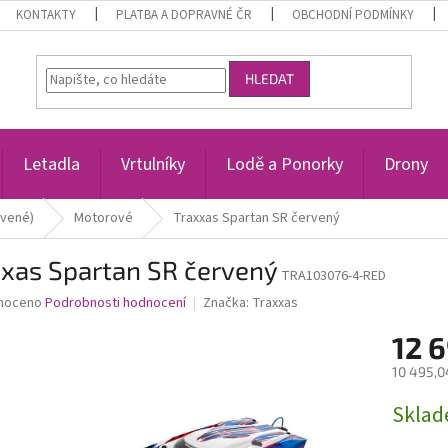
KONTAKTY
PLATBA A DOPRAVNÉ ČR
OBCHODNÍ PODMÍNKY
HLEDAT
Letadla
Vrtulníky
Lodě a Ponorky
Drony
avené)
Motorové
Traxxas Spartan SR červený
xxas Spartan SR červený
TRA103076-4-RED
né
noceno
Podrobnosti hodnocení
Značka:
Traxxas
ní
12 
u
10 495,0
Měrná
Sklad
cena:
ek.