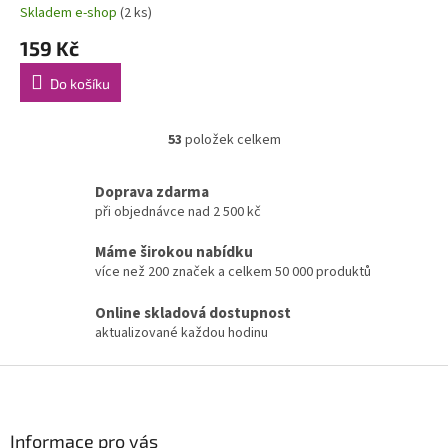
Skladem e-shop
(2 ks)
159 Kč
Do košíku
53
položek celkem
O
v
l
Doprava zdarma
á
při objednávce nad 2 500 kč
d
a
Máme širokou nabídku
c
více než 200 značek a celkem 50 000 produktů
í
p
Online skladová dostupnost
r
aktualizované každou hodinu
v
k
Z
y
v
á
ý
p
p
a
Informace pro vás