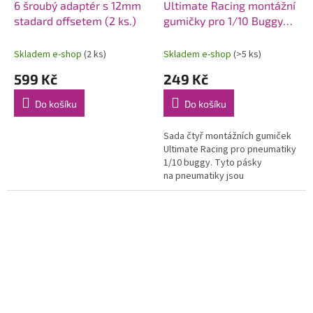
6 šroubý adaptér s 12mm
Ultimate Racing montážní
stadard offsetem (2 ks.)
gumičky pro 1/10 Buggy
pneumatiky, 4 ks
Skladem e-shop
(2 ks)
Skladem e-shop
(>5 ks)
599 Kč
249 Kč
Do košíku
Do košíku
Sada čtyř montážních gumiček
Ultimate Racing pro pneumatiky
1/10 buggy. Tyto pásky
na pneumatiky jsou
neocenitelné, protože pomáhají
udržet pneumatiky na místě,...