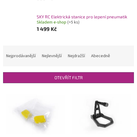
SKY RC Elektrická stanice pro lepení pneumatik
Skladem e-shop
(>5 ks)
1 499 Kč
Ř
a
Nejprodávanější
Nejlevnější
Nejdražší
Abecedně
z
e
n
OTEVŘÍT FILTR
í
p
V
r
ý
o
p
d
i
u
s
k
p
t
r
ů