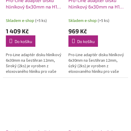
Pro-Line adaptér disku
Pro-Line adaptér disku
hliníkový 6x30mm na H12
hliníkový 6x30mm na H12
široký (2)
úzký (2)
Skladem e-shop
(>5 ks)
Skladem e-shop
(>5 ks)
1 409 Kč
969 Kč
Do košíku
Do košíku
Pro-Line adaptér disku hliníkový
Pro-Line adaptér disku hliníkový
6x30mm na šestihran 12mm,
6x30mm na šestihran 12mm,
široký (2ks) je vyroben z
úzký (2ks) je vyroben z
eloxovaného hliníku pro vaše
eloxovaného hliníku pro vaše
kola 6x30. Pro
kola 6x30. Pro 2wd
Stampede®/Rustler® 2wd Front
Stampede®/Rustler® Rear apod.
and...