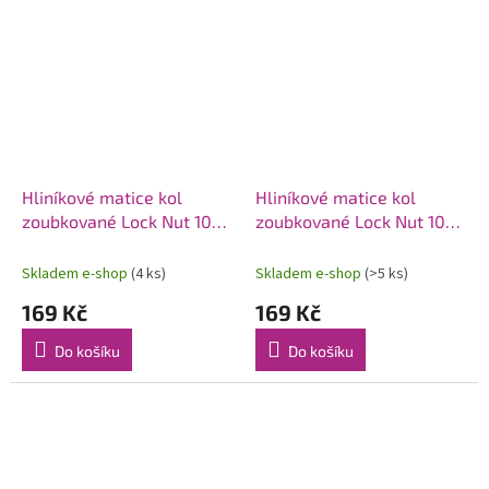
Hliníkové matice kol
Hliníkové matice kol
zoubkované Lock Nut 10ks
zoubkované Lock Nut 10ks
- červené
- modré
Skladem e-shop
(4 ks)
Skladem e-shop
(>5 ks)
169 Kč
169 Kč
Do košíku
Do košíku