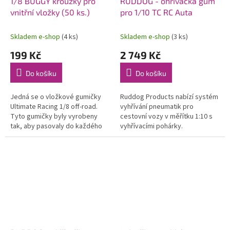
1/8 BUGGY kroužky pro
RUDDOG - ohřívačka gum
vnitřní vložky (50 ks.)
pro 1/10 TC RC Auta
Skladem e-shop
(4 ks)
Skladem e-shop
(3 ks)
199 Kč
2 749 Kč
Do košíku
Do košíku
Jedná se o vložkové gumičky
Ruddog Products nabízí systém
Ultimate Racing 1/8 off-road.
vyhřívání pneumatik pro
Tyto gumičky byly vyrobeny
cestovní vozy v měřítku 1:10 s
tak, aby pasovaly do každého
vyhřívacími pohárky.
z vložených drážkovaných
vedení....