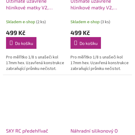
Ultimate uzavřené
Ultimate uzavřené
hliníkové matky V2,
hliníkové matky V2,
oranžové, 4 ks
modré, 4 ks
Skladem e-shop
(2 ks)
Skladem e-shop
(3 ks)
499 Kč
499 Kč
Do košíku
Do košíku
Pro měřítko 1/8 s unašeči kol
Pro měřítko 1/8 s unašeči kol
17mm hex. Uzavřená konstrukce
17mm hex. Uzavřená konstrukce
zabraňující průniku nečistot.
zabraňující průniku nečistot.
SKY RC předehřívač
Náhradní silikonový O