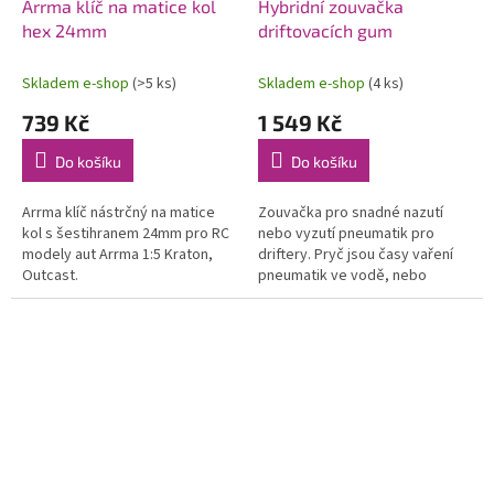
Arrma klíč na matice kol
Hybridní zouvačka
hex 24mm
driftovacích gum
Skladem e-shop
(>5 ks)
Skladem e-shop
(4 ks)
739 Kč
1 549 Kč
Do košíku
Do košíku
Arrma klíč nástrčný na matice
Zouvačka pro snadné nazutí
kol s šestihranem 24mm pro RC
nebo vyzutí pneumatik pro
modely aut Arrma 1:5 Kraton,
driftery. Pryč jsou časy vaření
Outcast.
pneumatik ve vodě, nebo
zraňování rukou
s pneumatikami/ráfky s úzkou...