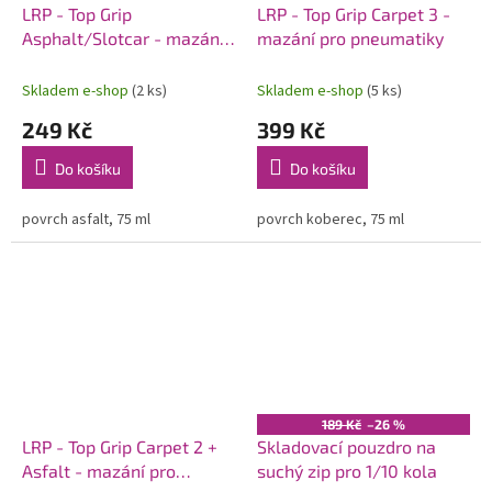
LRP - Top Grip
LRP - Top Grip Carpet 3 -
Asphalt/Slotcar - mazání
mazání pro pneumatiky
pro pneumatiky
Skladem e-shop
(2 ks)
Skladem e-shop
(5 ks)
249 Kč
399 Kč
Do košíku
Do košíku
povrch asfalt, 75 ml
povrch koberec, 75 ml
189 Kč
–26 %
LRP - Top Grip Carpet 2 +
Skladovací pouzdro na
Asfalt - mazání pro
suchý zip pro 1/10 kola