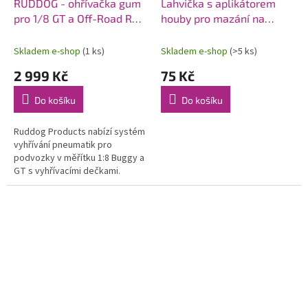
RUDDOG - ohřívačka gum
Lahvička s aplikátorem
pro 1/8 GT a Off-Road RC
houby pro mazání na
Auta
gumy (1ks | 75ml | prázdné
Skladem e-shop
(1 ks)
Skladem e-shop
(>5 ks)
2 999 Kč
75 Kč
Do košíku
Do košíku
Ruddog Products nabízí systém
vyhřívání pneumatik pro
podvozky v měřítku 1:8 Buggy a
GT s vyhřívacími dečkami.