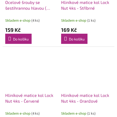
Ocelové šrouby se
Hliníkové matice kol Lock
šestihrannou hlavou (
Nut 4ks - Stříbrné
Beadlock ), M2 x 4mm,
50ks
Skladem e-shop
(4 ks)
Skladem e-shop
(1 ks)
159 Kč
169 Kč
Do košíku
Do košíku
Hliníkové matice kol Lock
Hliníkové matice kol Lock
Nut 4ks - Červené
Nut 4ks - Oranžové
Skladem e-shop
(4 ks)
Skladem e-shop
(1 ks)