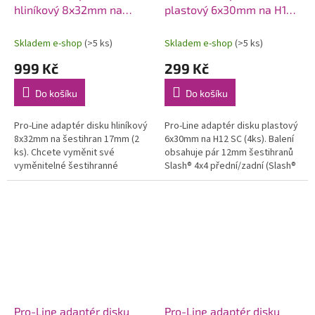
hliníkový 8x32mm na
plastový 6x30mm na H12
H17/0mm (2)
SC (4)
Skladem e-shop
(>5 ks)
Skladem e-shop
(>5 ks)
999 Kč
299 Kč
Do košíku
Do košíku
Pro-Line adaptér disku hliníkový
Pro-Line adaptér disku plastový
8x32mm na šestihran 17mm (2
6x30mm na H12 SC (4ks). Balení
ks). Chcete vyměnit své
obsahuje pár 12mm šestihranů
vyměnitelné šestihranné
Slash® 4x4 přední/zadní (Slash®
unášeče Raid 8x32 za pevný
2wd a AE DR10 zadní) a pár
hliník místo plastu? Toto balení
12mm předních šestihranů...
obsahuje...
Pro-Line adaptér disku
Pro-Line adaptér disku