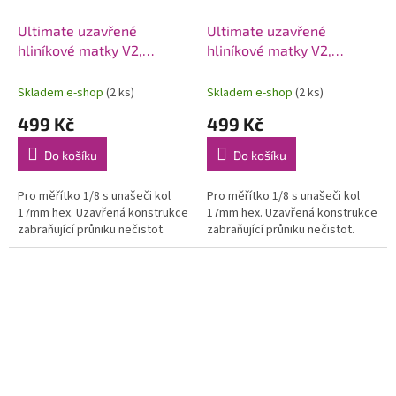
Ultimate uzavřené
Ultimate uzavřené
hliníkové matky V2,
hliníkové matky V2,
růžové, 4 ks
fialové, 4 ks
Skladem e-shop
(2 ks)
Skladem e-shop
(2 ks)
499 Kč
499 Kč
Do košíku
Do košíku
Pro měřítko 1/8 s unašeči kol
Pro měřítko 1/8 s unašeči kol
17mm hex. Uzavřená konstrukce
17mm hex. Uzavřená konstrukce
zabraňující průniku nečistot.
zabraňující průniku nečistot.