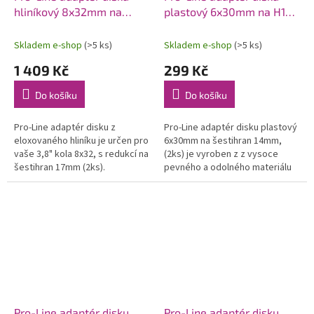
hliníkový 8x32mm na
plastový 6x30mm na H14
H17/12mm (2)
(4)
Skladem e-shop
(>5 ks)
Skladem e-shop
(>5 ks)
1 409 Kč
299 Kč
Do košíku
Do košíku
Pro-Line adaptér disku z
Pro-Line adaptér disku plastový
eloxovaného hliníku je určen pro
6x30mm na šestihran 14mm,
vaše 3,8" kola 8x32, s redukcí na
(2ks) je vyroben z z vysoce
šestihran 17mm (2ks).
pevného a odolného materiálu
DuPont Black Nylon pro vaše
kola 6x30. Pro auta ARRMA®...
Pro-Line adaptér disku
Pro-Line adaptér disku