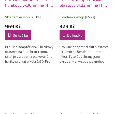
hliníkový 6x30mm na H14
plastový 8x32mm na H17
(2)
(4)
Skladem e-shop
(>5 ks)
Skladem e-shop
(>5 ks)
969 Kč
329 Kč
Do košíku
Do košíku
Pro-Line adaptér disku hliníkový
Pro-Line adaptér disku plastový
6x30mm na šestihran 14mm,
8x32mm na šestihran 17mm
(2ks) je vyroben z eloxovaného
(4ks). Tyto šestihrany jsou
hliníku pro vaše kola 6x30. Pro
vyrobeny z vysoce pevného,
auta ARRMA® Granite™ 3S 4x4 &
odolného černého nylonového
Senton™ 3S 4x4 apod.
materiálu DuPont.