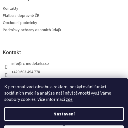
i
t
s
Kontakty
í
u
Platba a dopravné ČR
Obchodní podmínky
Podmínky ochrany osobních údajů
Kontakt
info
@
rc-modelarka.cz
+420 603 494 778
Modelářské potřeby
K personalizaci obsahu a reklam, poskytování funkcí
jino_hk
sociálních médií a analýze naší návštěvnosti využíváme
soubory cookies. Více informací
zde
.
Vytvořil Shoptet
Nastavení
Copyright 2026
RC modelářka
. Všechna práva vyhrazena.
Upravit