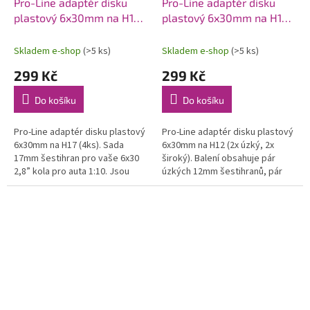
Pro-Line adaptér disku
Pro-Line adaptér disku
plastový 6x30mm na H17
plastový 6x30mm na H12
(4)
(2x úzký, 2x široký)
Skladem e-shop
(>5 ks)
Skladem e-shop
(>5 ks)
299 Kč
299 Kč
Do košíku
Do košíku
Pro-Line adaptér disku plastový
Pro-Line adaptér disku plastový
6x30mm na H17 (4ks). Sada
6x30mm na H12 (2x úzký, 2x
17mm šestihran pro vaše 6x30
široký). Balení obsahuje pár
2,8” kola pro auta 1:10. Jsou
úzkých 12mm šestihranů, pár
vyrobeny z vysoce pevného a
širokých 12mm šestihranů pro
odolného černého nylonového...
vaše kola 6x30. Jsou vyrobeny
z...