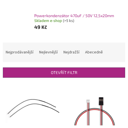
Powerkondenzátor 470uF / 50V 12,5x20mm
Skladem e-shop
(>5 ks)
49 Kč
Ř
a
Nejprodávanější
Nejlevnější
Nejdražší
Abecedně
z
e
n
OTEVŘÍT FILTR
í
p
V
r
ý
o
p
d
i
u
s
k
p
t
r
ů