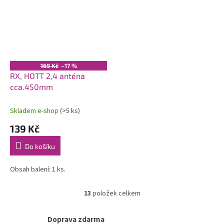
169 Kč
–17 %
RX, HOTT 2,4 anténa
cca.450mm
Skladem e-shop
(>5 ks)
139 Kč
Do košíku
Obsah balení: 1 ks.
13
položek celkem
O
v
l
Doprava zdarma