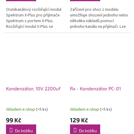
Osmikanálový rozšiřující modul
Zařízení pro shoz z modelu
Spektrum X-Plus pro přijímače
umožňuje shození jednoho nebo
Spektrum s portem X-Plus.
několika nákladů pomocí
Rozšiřující modul X-Plus se
jednoho kanálu na přijímači. Lze
připojuje standardním třížilovým
jej použít i jako tažné zařízení
servo kabelem do příjímačů,...
pro menší větroně.
Kondenzátor, 10V 2200uf
Rx - Kondenzátor PC-01
Skladem e-shop
(>5 ks)
Skladem e-shop
(>5 ks)
99 Kč
129 Kč
Do košíku
Do košíku