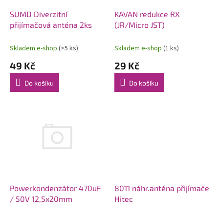
o
d
SUMD Diverzitní
KAVAN redukce RX
u
přijímačová anténa 2ks
(JR/Micro JST)
k
t
Skladem e-shop
(>5 ks)
Skladem e-shop
(1 ks)
ů
49 Kč
29 Kč
Do košíku
Do košíku
Powerkondenzátor 470uF
8011 náhr.anténa přijímače
/ 50V 12,5x20mm
Hitec