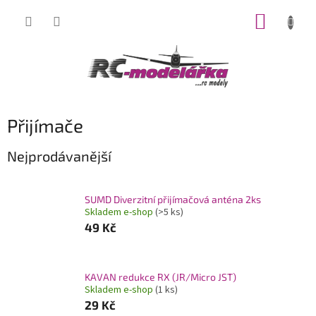
Přejít
NÁKUP
na
obsah
KOŠÍK
Přijímače
Nejprodávanější
SUMD Diverzitní přijímačová anténa 2ks
Skladem e-shop
(>5 ks)
49 Kč
KAVAN redukce RX (JR/Micro JST)
Skladem e-shop
(1 ks)
29 Kč