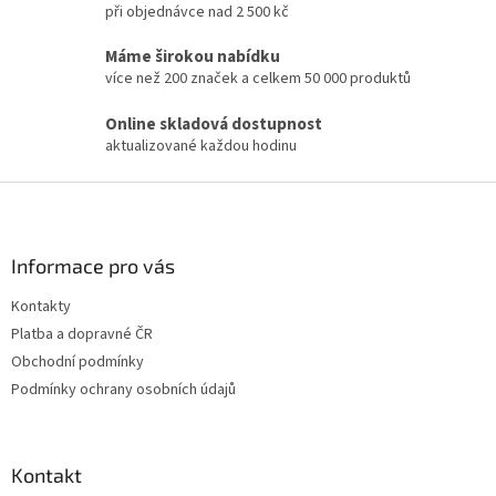
á
při objednávce nad 2 500 kč
d
a
Máme širokou nabídku
c
více než 200 značek a celkem 50 000 produktů
í
p
Online skladová dostupnost
r
aktualizované každou hodinu
v
k
Z
y
v
á
ý
p
p
a
Informace pro vás
i
t
s
Kontakty
í
u
Platba a dopravné ČR
Obchodní podmínky
Podmínky ochrany osobních údajů
Kontakt