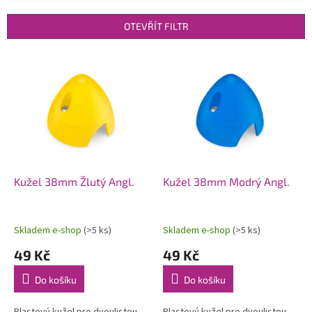
e
n
OTEVŘÍT FILTR
í
p
V
r
ý
o
p
d
i
u
s
k
p
t
r
ů
o
d
Kužel 38mm Žlutý Angl.
Kužel 38mm Modrý Angl.
u
k
t
Skladem e-shop
(>5 ks)
Skladem e-shop
(>5 ks)
ů
49 Kč
49 Kč
Do košíku
Do košíku