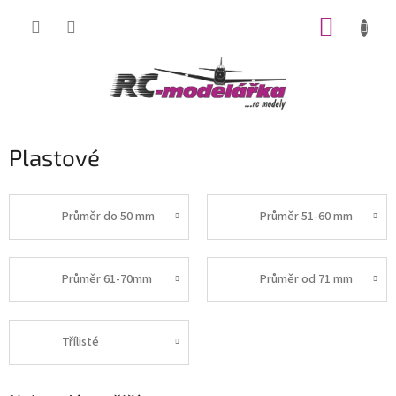
Přejít
NÁKUP
na
obsah
KOŠÍK
Plastové
Průměr do 50 mm
Průměr 51-60 mm
Průměr 61-70mm
Průměr od 71 mm
Třílisté