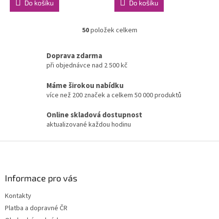
Do košíku
Do košíku
50
položek celkem
O
v
l
Doprava zdarma
á
při objednávce nad 2 500 kč
d
a
Máme širokou nabídku
c
více než 200 značek a celkem 50 000 produktů
í
p
Online skladová dostupnost
r
aktualizované každou hodinu
v
k
Z
y
v
á
ý
p
p
a
Informace pro vás
i
t
s
Kontakty
í
u
Platba a dopravné ČR