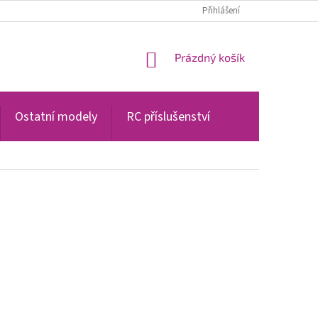
PODMÍNKY OCHRANY OSOBNÍCH ÚDAJŮ
Přihlášení
NÁKUPNÍ
Prázdný košík
KOŠÍK
Ostatní modely
RC příslušenství