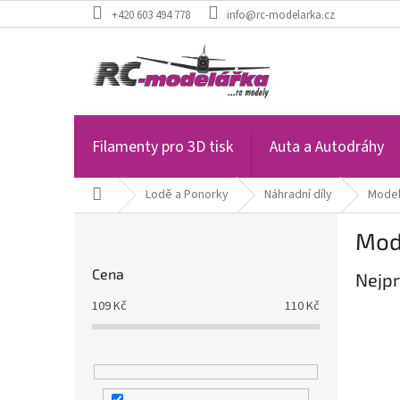
Přejít
+420 603 494 778
info@rc-modelarka.cz
na
obsah
Filamenty pro 3D tisk
Auta a Autodráhy
Domů
Lodě a Ponorky
Náhradní díly
Model
P
Mode
o
s
Cena
Nejpr
t
r
109
Kč
110
Kč
a
n
n
í
p