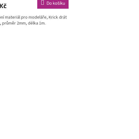
Do košíku
 Kč
ní materiál pro modeláře, Krick drát
, průměr 2mm, délka 1m.
O
v
l
á
d
a
c
í
p
r
v
k
y
v
ý
p
i
s