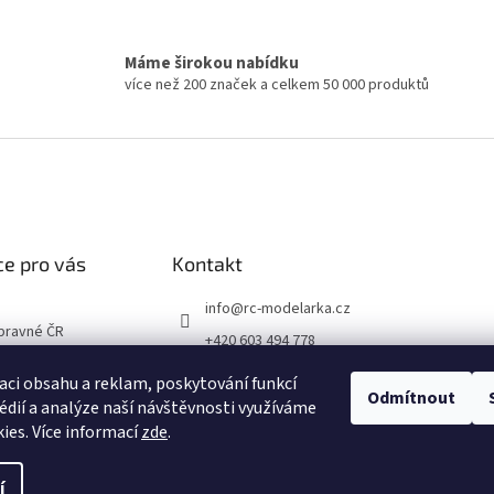
u
Máme širokou nabídku
více než 200 značek a celkem 50 000 produktů
e pro vás
Kontakt
info
@
rc-modelarka.cz
opravné ČR
+420 603 494 778
podmínky
Modelářské potřeby
aci obsahu a reklam, poskytování funkcí
chrany osobních
Odmítnout
jino_hk
édií a analýze naší návštěvnosti využíváme
ies. Více informací
zde
.
í