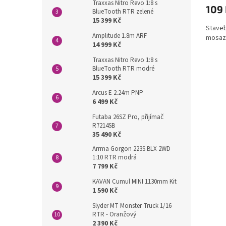
Traxxas Nitro Revo 1:8 s
109
BlueTooth RTR zelené
15 399 Kč
Staveb
Amplitude 1.8m ARF
mosaz
14 999 Kč
Traxxas Nitro Revo 1:8 s
BlueTooth RTR modré
15 399 Kč
Arcus E 2.24m PNP
6 499 Kč
Futaba 26SZ Pro, přijímač
R7214SB
35 490 Kč
Arrma Gorgon 223S BLX 2WD
1:10 RTR modrá
7 799 Kč
KAVAN Cumul MINI 1130mm Kit
1 590 Kč
Slyder MT Monster Truck 1/16
RTR - Oranžový
2 390 Kč