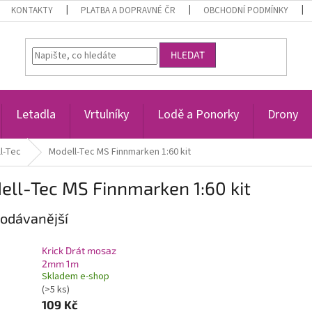
KONTAKTY
PLATBA A DOPRAVNÉ ČR
OBCHODNÍ PODMÍNKY
HLEDAT
Letadla
Vrtulníky
Lodě a Ponorky
Drony
l-Tec
Modell-Tec MS Finnmarken 1:60 kit
ll-Tec MS Finnmarken 1:60 kit
odávanější
Krick Drát mosaz
2mm 1m
Skladem e-shop
(>5 ks)
109 Kč