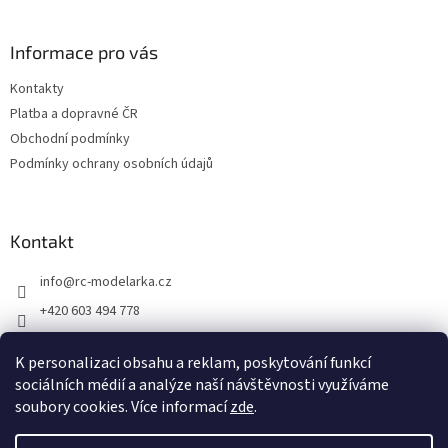
v
á
ý
p
p
a
Informace pro vás
i
t
s
Kontakty
í
u
Platba a dopravné ČR
Obchodní podmínky
Podmínky ochrany osobních údajů
Kontakt
info
@
rc-modelarka.cz
+420 603 494 778
Modelářské potřeby
K personalizaci obsahu a reklam, poskytování funkcí
jino_hk
sociálních médií a analýze naší návštěvnosti využíváme
soubory cookies. Více informací
zde
.
Vytvořil Shoptet