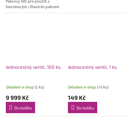
Palivový filtr pro použití s
benzinovým i žhavícím palivem.
Jednocestný ventil, 100 ks.
Jednocestný ventil, 1 ks.
Skladem e-shop
(1 ks)
Skladem e-shop
(>5 ks)
9 999 Kč
149 Kč
Do košíku
Do košíku