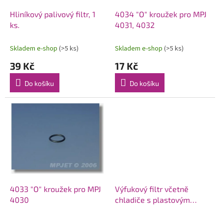
o
d
Hliníkový palivový filtr, 1
4034 "O" kroužek pro MPJ
u
ks.
4031, 4032
k
t
Skladem e-shop
(>5 ks)
Skladem e-shop
(>5 ks)
ů
39 Kč
17 Kč
Do košíku
Do košíku
4033 "O" kroužek pro MPJ
Výfukový filtr včetně
4030
chladiče s plastovým
držákem