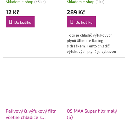
Skladem e-shop
(>5 ks)
Skladem e-shop
(3 ks)
12 Kč
289 Kč
Do košíku
Do košíku
Toto je chladič výfukových
plynů Ultimate Racing
s držákem. Tento chladič
výfukových plynů je vybaven
žebry chladiče, které pomáhají
ochladit palivo před jeho
vstupem...
Palivový & výfukový filtr
OS MAX Super filtr malý
včetně chladiče s
(S)
plastovým držákem