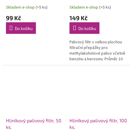
Skladem e-shop
(>5 ks)
Skladem e-shop
(>5 ks)
99 Kč
149 Kč
Do košíku
Do košíku
Palivový filtr s velkou plochou
filtrační přepážky pro
methylakoholové palivo včetně
benzínu a kerosinu. Průměr 10
mm, délka 36,5 mm; pro
palivové hadičky...
Hliníkový palivový filtr, 50
Hliníkový palivový filtr, 100
ks.
ks.