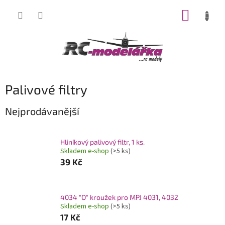
Přejít
NÁKUP
na
obsah
KOŠÍK
Palivové filtry
Nejprodávanější
Hliníkový palivový filtr, 1 ks.
Skladem e-shop
(>5 ks)
39 Kč
4034 "O" kroužek pro MPJ 4031, 4032
Skladem e-shop
(>5 ks)
17 Kč