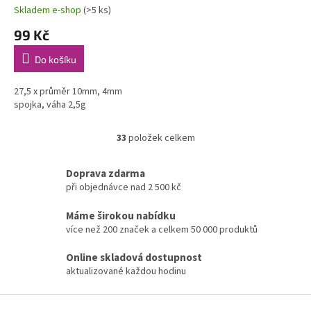
Skladem e-shop
(>5 ks)
99 Kč
Do košíku
27,5 x průměr 10mm, 4mm
spojka, váha 2,5g
33
položek celkem
O
v
l
Doprava zdarma
á
při objednávce nad 2 500 kč
d
a
Máme širokou nabídku
c
více než 200 značek a celkem 50 000 produktů
í
p
Online skladová dostupnost
r
aktualizované každou hodinu
v
k
Z
y