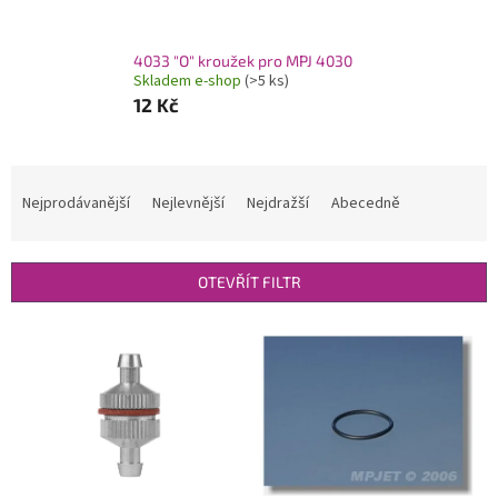
4033 "O" kroužek pro MPJ 4030
Skladem e-shop
(>5 ks)
12 Kč
Ř
a
Nejprodávanější
Nejlevnější
Nejdražší
Abecedně
z
e
n
OTEVŘÍT FILTR
í
p
V
r
ý
o
p
d
i
u
s
k
p
t
r
ů