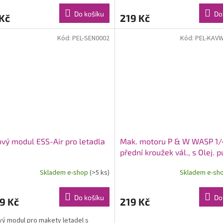
Do košíku
Do
Kč
219 Kč
Kód:
PEL-SEN0002
Kód:
PEL-KAV
vý modul ESS-Air pro letadla
Mak. motoru P & W WASP 1/
přední kroužek vál., s Olej. 
průměrem válců cca. 299m
Skladem e-shop
(>5 ks)
Skladem e-sh
Do košíku
Do
9 Kč
219 Kč
ý modul pro makety letadel s