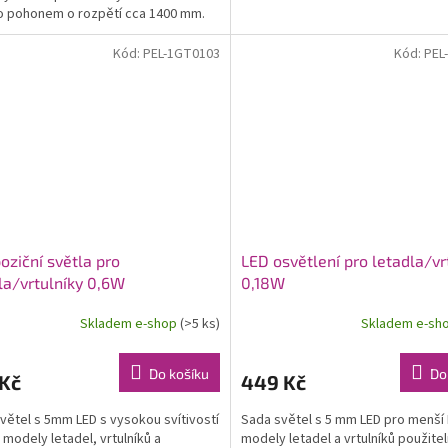
o pohonem o rozpětí cca 1400 mm.
Kód:
PEL-1GT0103
Kód:
PEL
oziční světla pro
LED osvětlení pro letadla/vr
la/vrtulníky 0,6W
0,18W
Skladem e-shop
(>5 ks)
Skladem e-sh
Do košíku
Do
 Kč
449 Kč
větel s 5mm LED s vysokou svítivostí
Sada světel s 5 mm LED pro menší
 modely letadel, vrtulníků a
modely letadel a vrtulníků použitel