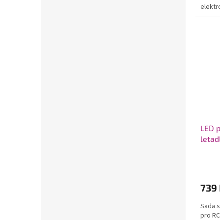
elektr
LED p
letad
739
Sada s
pro RC