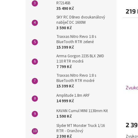
R7214SB
35 490 Kč
219 
SKY RC D8neo dvoukanálový
nabíječ DC 1600W
3 590 Kč
Traxxas Nitro Revo 1:8 s
BlueTooth RTR zelené
15 399 Kč
Arrma Gorgon 223S BLX 2WD
1:10 RTR modrá
7 799 Kč
Traxxas Nitro Revo 1:8 s
BlueTooth RTR modré
15 399 Kč
Zvuko
Amplitude 1.8m ARF
14 999 Kč
KAVAN Cumul MINI 1130mm Kit
1 590 Kč
2 39
Slyder MT Monster Truck 1/16
RTR - Oranžový
2 390 Kč
Zvukov