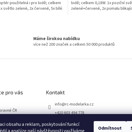
optér použitelná i pro lodě; celkem
lodě; celkem 0,18W. 1x poziční svě
1x světlo zelené, 2x červené, 5x bílé.
zelené+červené, 2x pomalu blikajíc
í...
červený maják, 2x bílý...
O
v
l
Máme širokou nabídku
á
více než 200 značek a celkem 50 000 produktů
d
a
c
í
p
r
v
k
y
e pro vás
Kontakt
v
ý
info
@
rc-modelarka.cz
p
opravné ČR
i
+420 603 494 778
s
podmínky
Modelářské potřeby
u
aci obsahu a reklam, poskytování funkcí
chrany osobních
Odmítnout
jino_hk
édií a analýze naší návštěvnosti využíváme