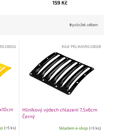
159 Kč
9
položek celkem
50.1602G
Kód:
PEL-KAV50.1601B
2x10cm
Hliníkový výdech chlazení 7,5x6cm
Černý
op
(>5 ks)
Skladem e-shop
(>5 ks)