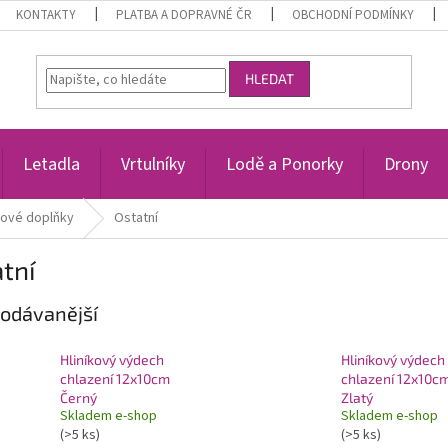
KONTAKTY
PLATBA A DOPRAVNÉ ČR
OBCHODNÍ PODMÍNKY
HLEDAT
Letadla
Vrtulníky
Lodě a Ponorky
Drony
ové doplňky
Ostatní
tní
odávanější
Hliníkový výdech
Hliníkový výdech
chlazení 12x10cm
chlazení 12x10c
Černý
Zlatý
Skladem e-shop
Skladem e-shop
(>5 ks)
(>5 ks)