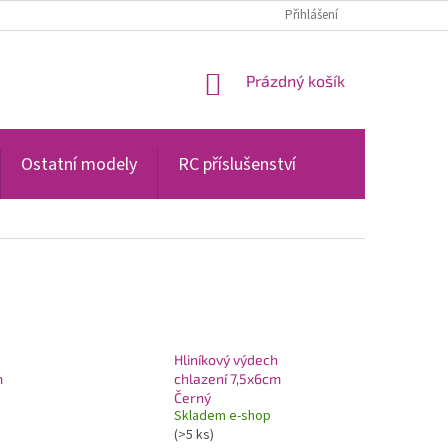
PODMÍNKY OCHRANY OSOBNÍCH ÚDAJŮ
Přihlášení
NÁKUPNÍ
Prázdný košík
KOŠÍK
Ostatní modely
RC příslušenství
Hliníkový výdech
m
chlazení 7,5x6cm
Černý
Skladem e-shop
(>5 ks)