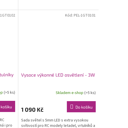
-1GT0102
Kód:
PEL-1GT0101
tulníky
Vysoce výkonné LED osvětlení - 3W
op
(>5 ks)
Skladem e-shop
(>5 ks)
 košíku
Do košíku
1 090 Kč
 RC
Sada světel s 5mm LED s extra vysokou
ná i pro
svítivostí pro RC modely letadel, vrtulníků a