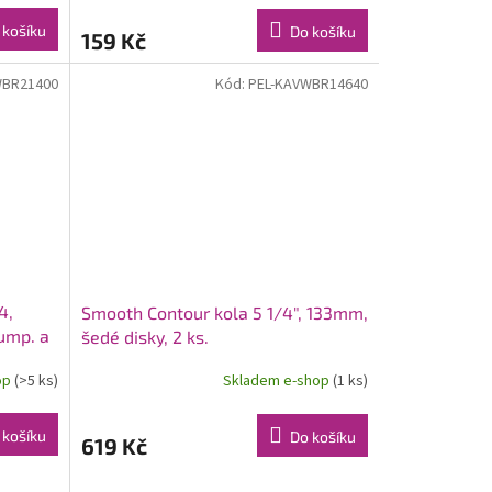
 košíku
Do košíku
159 Kč
WBR21400
Kód:
PEL-KAVWBR14640
4,
Smooth Contour kola 5 1/4", 133mm,
pump. a
šedé disky, 2 ks.
m
op
(>5 ks)
Skladem e-shop
(1 ks)
 košíku
Do košíku
619 Kč