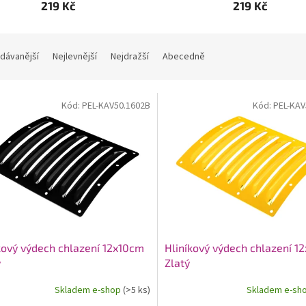
219 Kč
219 Kč
dávanější
Nejlevnější
Nejdražší
Abecedně
Kód:
PEL-KAV50.1602B
Kód:
PEL-KAV
kový výdech chlazení 12x10cm
Hliníkový výdech chlazení 1
ý
Zlatý
Skladem e-shop
(>5 ks)
Skladem e-sh