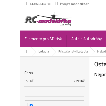
Přejít
+420 603 494 778
info@rc-modelarka.cz
na
obsah
Filamenty pro 3D tisk
Auta a Autodráhy
Domů
Letadla
Příslušenství Letadla
Maket
P
Osta
o
s
Cena
Nejpr
t
r
159
Kč
2399
Kč
a
n
n
í
p