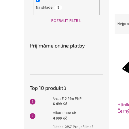
a
Na skladě
9
n
Ř
e
ROZBALIT FILTR
a
Nejpro
l
z
e
V
n
Přijímáme online platby
ý
í
p
p
i
r
s
o
p
d
r
u
o
k
Top 10 produktů
d
t
u
ů
Arcus E 2.24m PNP
6 499 Kč
Hliní
k
Čern
t
Milan 1.96m Kit
ů
4 999 Kč
Futaba 26SZ Pro, přijímač