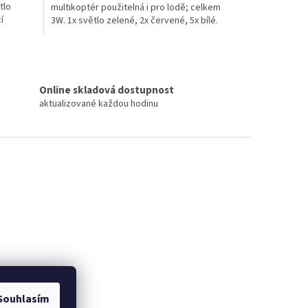
tlo
multikoptér použitelná i pro lodě; celkem
í
3W. 1x světlo zelené, 2x červené, 5x bílé.
Napájení...
Online skladová dostupnost
aktualizované každou hodinu
Souhlasím