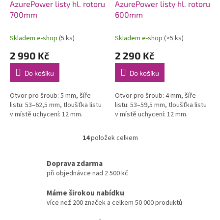
AzurePower listy hl. rotoru
AzurePower listy hl. rotoru
700mm
600mm
Skladem e-shop
(5 ks)
Skladem e-shop
(>5 ks)
2 990 Kč
2 290 Kč
Do košíku
Do košíku
Otvor pro šroub: 5 mm, šíře
Otvor pro šroub: 4 mm, šíře
listu: 53–62,5 mm, tloušťka listu
listu: 53–59,5 mm, tloušťka listu
v místě uchycení: 12 mm.
v místě uchycení: 12 mm.
14
položek celkem
O
v
l
Doprava zdarma
á
při objednávce nad 2 500 kč
d
a
Máme širokou nabídku
c
více než 200 značek a celkem 50 000 produktů
í
p