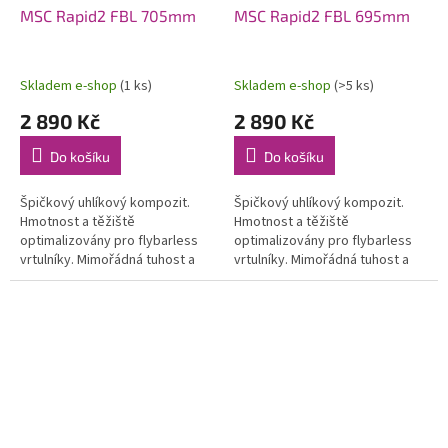
MSC Rapid2 FBL 705mm
MSC Rapid2 FBL 695mm
Skladem e-shop
(1 ks)
Skladem e-shop
(>5 ks)
2 890 Kč
2 890 Kč
Do košíku
Do košíku
Špičkový uhlíkový kompozit.
Špičkový uhlíkový kompozit.
Hmotnost a těžiště
Hmotnost a těžiště
optimalizovány pro flybarless
optimalizovány pro flybarless
vrtulníky. Mimořádná tuhost a
vrtulníky. Mimořádná tuhost a
odolnost, nízký odpor a stabilní
odolnost, nízký odpor a stabilní
výkon i při extrémní akrobacii.
výkon i při extrémní akrobacii.
Otvor...
Otvor...