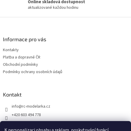
Online skladová dostupnost
r
aktualizované každou hodinu
v
k
Z
y
v
á
ý
p
p
a
Informace pro vás
i
t
s
Kontakty
í
u
Platba a dopravné ČR
Obchodní podmínky
Podmínky ochrany osobních údajů
Kontakt
info
@
rc-modelarka.cz
+420 603 494 778
Modelářské potřeby
K personalizaci obsahu a reklam, poskytování funkcí