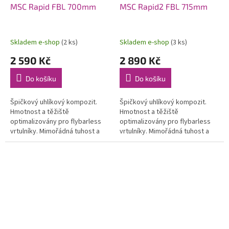
MSC Rapid FBL 700mm
MSC Rapid2 FBL 715mm
Skladem e-shop
(2 ks)
Skladem e-shop
(3 ks)
2 590 Kč
2 890 Kč
Do košíku
Do košíku
Špičkový uhlíkový kompozit.
Špičkový uhlíkový kompozit.
Hmotnost a těžiště
Hmotnost a těžiště
optimalizovány pro flybarless
optimalizovány pro flybarless
vrtulníky. Mimořádná tuhost a
vrtulníky. Mimořádná tuhost a
odolnost, nízký odpor a stabilní
odolnost, nízký odpor a stabilní
výkon i při extrémní akrobacii.
výkon i při extrémní akrobacii.
Otvor...
Otvor...