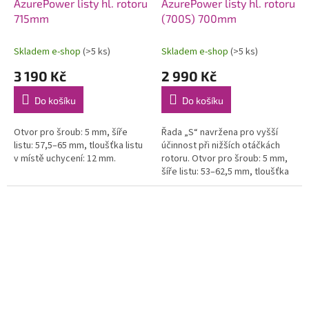
AzurePower listy hl. rotoru
AzurePower listy hl. rotoru
715mm
(700S) 700mm
Skladem e-shop
(>5 ks)
Skladem e-shop
(>5 ks)
3 190 Kč
2 990 Kč
Do košíku
Do košíku
Otvor pro šroub: 5 mm, šíře
Řada „S“ navržena pro vyšší
listu: 57,5–65 mm, tloušťka listu
účinnost při nižších otáčkách
v místě uchycení: 12 mm.
rotoru. Otvor pro šroub: 5 mm,
šíře listu: 53–62,5 mm, tloušťka
listu v místě uchycení: 12 mm.