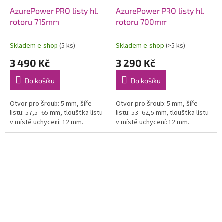
AzurePower PRO listy hl.
AzurePower PRO listy hl.
rotoru 715mm
rotoru 700mm
Skladem e-shop
(5 ks)
Skladem e-shop
(>5 ks)
3 490 Kč
3 290 Kč
Do košíku
Do košíku
Otvor pro šroub: 5 mm, šíře
Otvor pro šroub: 5 mm, šíře
listu: 57,5–65 mm, tloušťka listu
listu: 53–62,5 mm, tloušťka listu
v místě uchycení: 12 mm.
v místě uchycení: 12 mm.