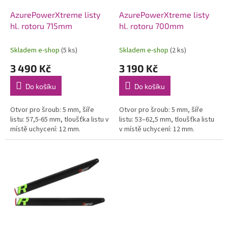
o
d
AzurePowerXtreme listy
AzurePowerXtreme listy
u
hl. rotoru 715mm
hl. rotoru 700mm
k
t
Skladem e-shop
(5 ks)
Skladem e-shop
(2 ks)
ů
3 490 Kč
3 190 Kč
Do košíku
Do košíku
Otvor pro šroub: 5 mm, šíře
Otvor pro šroub: 5 mm, šíře
listu: 57,5-65 mm, tloušťka listu v
listu: 53–62,5 mm, tloušťka listu
místě uchycení: 12 mm.
v místě uchycení: 12 mm.