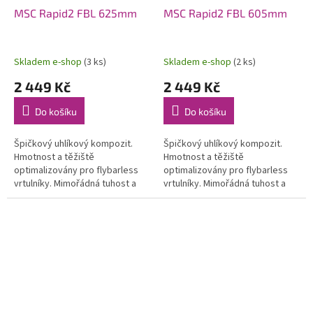
MSC Rapid2 FBL 625mm
MSC Rapid2 FBL 605mm
Skladem e-shop
(3 ks)
Skladem e-shop
(2 ks)
2 449 Kč
2 449 Kč
Do košíku
Do košíku
Špičkový uhlíkový kompozit.
Špičkový uhlíkový kompozit.
Hmotnost a těžiště
Hmotnost a těžiště
optimalizovány pro flybarless
optimalizovány pro flybarless
vrtulníky. Mimořádná tuhost a
vrtulníky. Mimořádná tuhost a
odolnost, nízký odpor a stabilní
odolnost, nízký odpor a stabilní
výkon i při extrémní akrobacii.
výkon i při extrémní akrobacii.
Otvor...
Otvor...