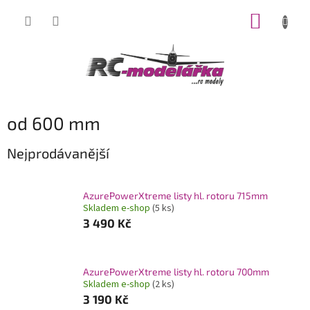
Přejít
NÁKUP
na
obsah
KOŠÍK
od 600 mm
Nejprodávanější
AzurePowerXtreme listy hl. rotoru 715mm
Skladem e-shop
(5 ks)
3 490 Kč
AzurePowerXtreme listy hl. rotoru 700mm
Skladem e-shop
(2 ks)
3 190 Kč