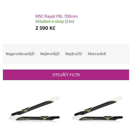
MSC Rapid FBL 700mm
Skladem e-shop
(2 ks)
2 590 Kč
Ř
a
Nejprodávanější
Nejlevnější
Nejdražší
Abecedně
z
e
n
OTEVŘÍT FILTR
í
p
V
r
ý
o
p
d
i
u
s
k
p
t
r
ů