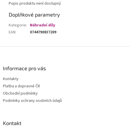
Popis produktu není dostupný
Doplňkové parametry
Kategorie
:
Náhradní díly
EAN
:
0744790837209
Z
á
p
a
Informace pro vás
t
Kontakty
í
Platba a dopravné ČR
Obchodní podmínky
Podmínky ochrany osobních údajů
Kontakt