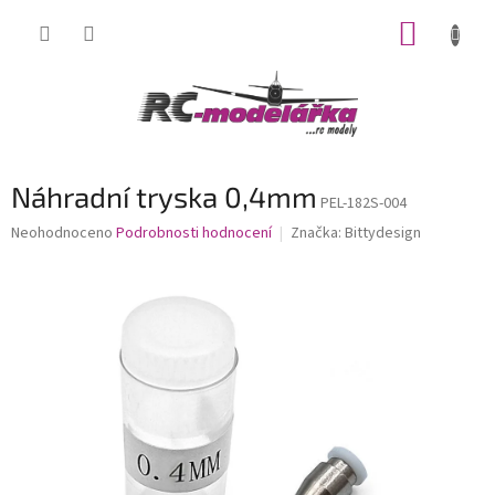
Přejít
NÁKUP
na
obsah
KOŠÍK
Náhradní tryska 0,4mm
PEL-182S-004
Průměrné
Neohodnoceno
Podrobnosti hodnocení
Značka:
Bittydesign
hodnocení
produktu
je
0,0
z
5
hvězdiček.