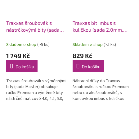
Traxxas šroubovák s
Traxxas bit imbus s
nástrčkovými bity (sada
kuličkou (sada 2.0mm,
Master)
2.5mm a 3.0mm)
Skladem e-shop
(>5 ks)
Skladem e-shop
(>5 ks)
1 749 Kč
829 Kč
Do košíku
Do košíku
Traxxas šroubovák s výměnnými
Náhradní dříky do Traxxas
bity (sada Master) obsahuje
šroubováku s ručkou Premium
ručku Premium a výměnné bity
nebo do akušroubováků, s
nástrčné maticové 4.0, 4.5, 5.0,
koncovkou imbus s kuličkou
5.5, 7.0, 8.0mm. Pouzdro na
2.0mm, 2.5mm a 3.0mm. Dříky
nářadí s vyšitým logem.
jsou vyrobeny z kvalitní HSS
oceli.