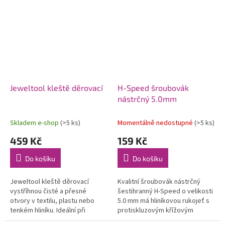
Ideální pro plastikové modely,...
modelování, design šperků,
hobby i kutily....
Jeweltool kleště děrovací
H-Speed šroubovák
nástrčný 5.0mm
Skladem e-shop
(>5 ks)
Momentálně nedostupné
(>5 ks)
459 Kč
159 Kč
Do košíku
Do košíku
Jeweltool kleště děrovací
Kvalitní šroubovák nástrčný
vystříhnou čisté a přesné
šestihranný H-Speed o velikosti
otvory v textilu, plastu nebo
5.0 mm má hliníkovou rukojeť s
tenkém hliníku. Ideální při
protiskluzovým křížovým
výrobě šperků, snadné použití,
vroubkováním o délce 92 mm a