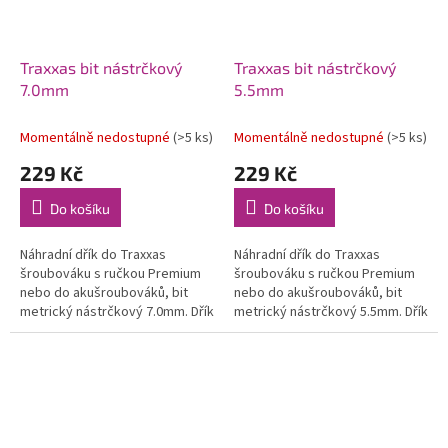
Traxxas bit nástrčkový
Traxxas bit nástrčkový
7.0mm
5.5mm
Momentálně nedostupné
(>5 ks)
Momentálně nedostupné
(>5 ks)
229 Kč
229 Kč
Do košíku
Do košíku
Náhradní dřík do Traxxas
Náhradní dřík do Traxxas
šroubováku s ručkou Premium
šroubováku s ručkou Premium
nebo do akušroubováků, bit
nebo do akušroubováků, bit
metrický nástrčkový 7.0mm. Dřík
metrický nástrčkový 5.5mm. Dřík
je vyroben z kvalitní HSS oceli.
je vyroben z kvalitní HSS oceli.