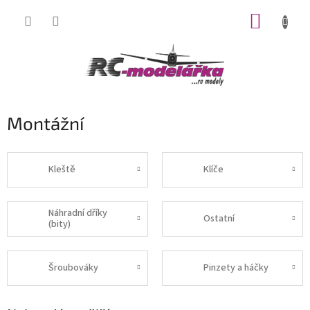
Přejít
NÁKUP
na
obsah
KOŠÍK
Montážní
Kleště
Klíče
Náhradní dříky
Ostatní
(bity)
Šroubováky
Pinzety a háčky