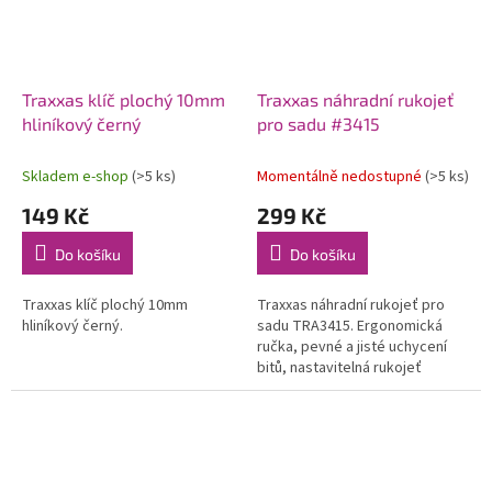
Traxxas klíč plochý 10mm
Traxxas náhradní rukojeť
hliníkový černý
pro sadu #3415
Skladem e-shop
(>5 ks)
Momentálně nedostupné
(>5 ks)
149 Kč
299 Kč
Do košíku
Do košíku
Traxxas klíč plochý 10mm
Traxxas náhradní rukojeť pro
hliníkový černý.
sadu TRA3415. Ergonomická
ručka, pevné a jisté uchycení
bitů, nastavitelná rukojeť
(ráčna).