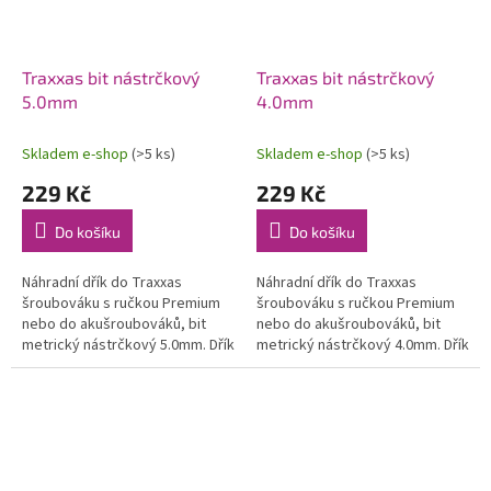
Traxxas bit nástrčkový
Traxxas bit nástrčkový
5.0mm
4.0mm
Skladem e-shop
(>5 ks)
Skladem e-shop
(>5 ks)
229 Kč
229 Kč
Do košíku
Do košíku
Náhradní dřík do Traxxas
Náhradní dřík do Traxxas
šroubováku s ručkou Premium
šroubováku s ručkou Premium
nebo do akušroubováků, bit
nebo do akušroubováků, bit
metrický nástrčkový 5.0mm. Dřík
metrický nástrčkový 4.0mm. Dřík
je vyroben z kvalitní HSS oceli.
je vyroben z kvalitní HSS oceli.