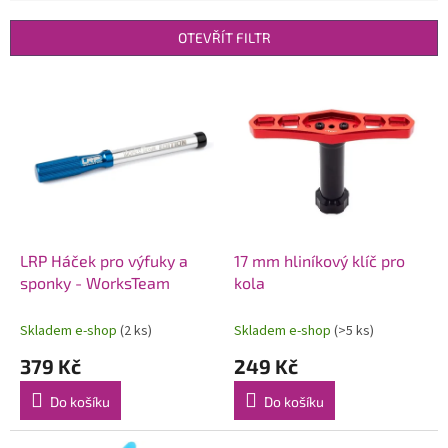
e
n
OTEVŘÍT FILTR
í
p
V
r
ý
o
p
d
i
u
s
k
p
t
r
ů
o
d
LRP Háček pro výfuky a
17 mm hliníkový klíč pro
u
sponky - WorksTeam
kola
k
t
Skladem e-shop
(2 ks)
Skladem e-shop
(>5 ks)
ů
379 Kč
249 Kč
Do košíku
Do košíku