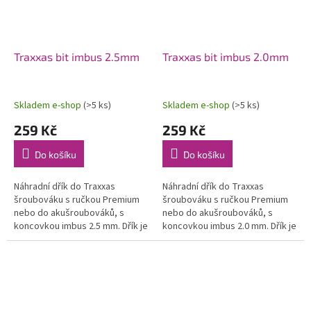
Traxxas bit imbus 2.5mm
Traxxas bit imbus 2.0mm
Skladem e-shop
(>5 ks)
Skladem e-shop
(>5 ks)
259 Kč
259 Kč
Do košíku
Do košíku
Náhradní dřík do Traxxas
Náhradní dřík do Traxxas
šroubováku s ručkou Premium
šroubováku s ručkou Premium
nebo do akušroubováků, s
nebo do akušroubováků, s
koncovkou imbus 2.5 mm. Dřík je
koncovkou imbus 2.0 mm. Dřík je
vyroben z kvalitní HSS oceli.
vyroben z kvalitní HSS oceli.