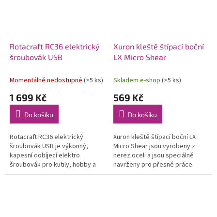
Rotacraft RC36 elektrický
Xuron kleště štípací boční
šroubovák USB
LX Micro Shear
Momentálně nedostupné
(>5 ks)
Skladem e-shop
(>5 ks)
1 699 Kč
569 Kč
Do košíku
Do košíku
Rotacraft RC36 elektrický
Xuron kleště štípací boční LX
šroubovák USB je výkonný,
Micro Shear jsou vyrobeny z
kapesní dobíjecí elektro
nerez oceli a jsou speciálně
šroubovák pro kutily, hobby a
navrženy pro přesné práce.
elektroniku. Tento šroubovák je
Ideální pro seriózní modelování,
ideální pro stísněné prostory a
profi design šperků, hobby i...
úzká...