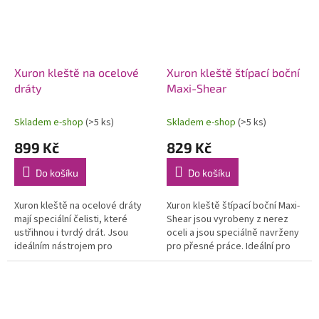
Xuron kleště na ocelové
Xuron kleště štípací boční
dráty
Maxi-Shear
Skladem e-shop
(>5 ks)
Skladem e-shop
(>5 ks)
899 Kč
829 Kč
Do košíku
Do košíku
Xuron kleště na ocelové dráty
Xuron kleště štípací boční Maxi-
mají speciální čelisti, které
Shear jsou vyrobeny z nerez
ustřihnou i tvrdý drát. Jsou
oceli a jsou speciálně navrženy
ideálním nástrojem pro
pro přesné práce. Ideální pro
řemeslníky, kteří potřebují dělit
seriózní modelování, profi
širokou škálu materiálů,...
design šperků, hobby i...