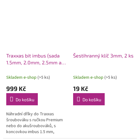
ať už potřebujete udělat otvory
průměru 18 mm s...
v...
Traxxas bit imbus (sada
Šestihranný klíč 3mm, 2 ks
1.5mm, 2.0mm, 2.5mm a
3.0mm)
Skladem e-shop
(>5 ks)
Skladem e-shop
(>5 ks)
999 Kč
19 Kč
Do košíku
Do košíku
Náhradní dříky do Traxxas
šroubováku s ručkou Premium
nebo do akušroubováků, s
koncovkou imbus 1.5 mm,
2.0mm, 2.5mm a 3.0mm. Dříky