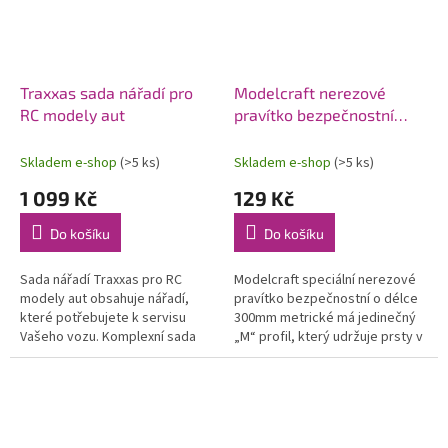
Traxxas sada nářadí pro
Modelcraft nerezové
RC modely aut
pravítko bezpečnostní
30cm
Skladem e-shop
(>5 ks)
Skladem e-shop
(>5 ks)
1 099 Kč
129 Kč
Do košíku
Do košíku
Sada nářadí Traxxas pro RC
Modelcraft speciální nerezové
modely aut obsahuje nářadí,
pravítko bezpečnostní o délce
které potřebujete k servisu
300mm metrické má jedinečný
Vašeho vozu. Komplexní sada
„M“ profil, který udržuje prsty v
nástrojů v praktickém pouzdru.
dostatečné vzdálenosti od
Koncovky jsou vyrobeny z...
čepele nože při řezání. Lze...