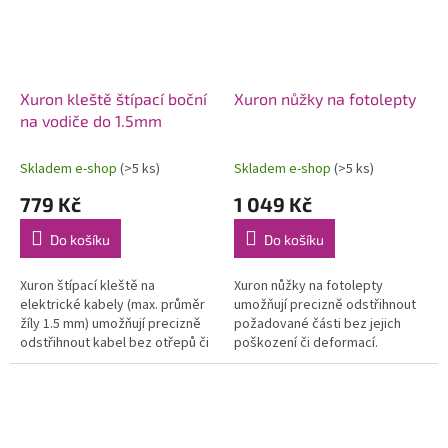
Xuron kleště štípací boční
Xuron nůžky na fotolepty
na vodiče do 1.5mm
Skladem e-shop
(>5 ks)
Skladem e-shop
(>5 ks)
779 Kč
1 049 Kč
Do košíku
Do košíku
Xuron štípací kleště na
Xuron nůžky na fotolepty
elektrické kabely (max. průměr
umožňují precizně odstřihnout
žíly 1.5 mm) umožňují precizně
požadované části bez jejich
odstřihnout kabel bez otřepů či
poškození či deformací.
neodstřihnutých lanek.
Snadnější práci zajišťuje vratná
Snadnější práci zajišťuje
pružina.
vratná...