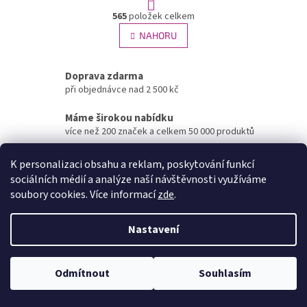
t
O
r
565
položek celkem
v
á
l
NAHORU
n
á
k
d
o
v
a
Doprava zdarma
á
c
při objednávce nad 2 500 kč
n
í
í
p
Máme širokou nabídku
r
více než 200 značek a celkem 50 000 produktů
v
k
Online skladová dostupnost
K personalizaci obsahu a reklam, poskytování funkcí
y
aktualizované každou hodinu
v
sociálních médií a analýze naší návštěvnosti využíváme
ý
soubory cookies. Více informací
zde
.
Z
p
á
i
Nastavení
s
p
u
a
Informace pro vás
t
Kontakty
Odmítnout
Souhlasím
í
Platba a dopravné ČR
Obchodní podmínky