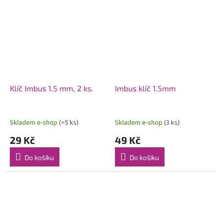
jsou vyrobeny z kvalitní HSS
oceli.
Klíč Imbus 1.5 mm, 2 ks.
Imbus klíč 1.5mm
Skladem e-shop
(>5 ks)
Skladem e-shop
(3 ks)
29 Kč
49 Kč
Do košíku
Do košíku