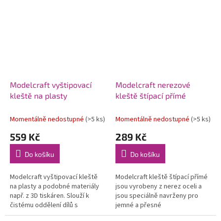
kovové dílky z měkkých kovů...
Modelcraft vyštipovací
Modelcraft nerezové
kleště na plasty
kleště štípací přímé
Momentálně nedostupné
(>5 ks)
Momentálně nedostupné
(>5 ks)
559 Kč
289 Kč
Do košíku
Do košíku
Modelcraft vyštipovací kleště
Modelcraft kleště štípací přímé
na plasty a podobné materiály
jsou vyrobeny z nerez oceli a
např. z 3D tiskáren. Slouží k
jsou speciálně navrženy pro
čistému oddělení dílů s
jemné a přesné
minimální potřebou dočištění.
elektrotechnické práce,