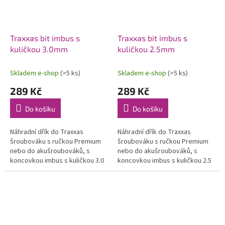
Traxxas bit imbus s
Traxxas bit imbus s
kuličkou 3.0mm
kuličkou 2.5mm
Skladem e-shop
(>5 ks)
Skladem e-shop
(>5 ks)
289 Kč
289 Kč
Do košíku
Do košíku
Náhradní dřík do Traxxas
Náhradní dřík do Traxxas
šroubováku s ručkou Premium
šroubováku s ručkou Premium
nebo do akušroubováků, s
nebo do akušroubováků, s
koncovkou imbus s kuličkou 3.0
koncovkou imbus s kuličkou 2.5
mm. Dřík je vyroben z kvalitní
mm. Dřík je vyroben z kvalitní
HSS oceli.
HSS oceli.