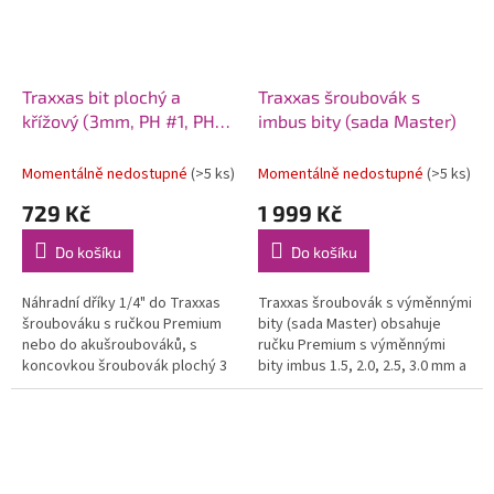
Traxxas bit plochý a
Traxxas šroubovák s
křížový (3mm, PH #1, PH
imbus bity (sada Master)
#2)
Momentálně nedostupné
(>5 ks)
Momentálně nedostupné
(>5 ks)
729 Kč
1 999 Kč
Do košíku
Do košíku
Náhradní dříky 1/4" do Traxxas
Traxxas šroubovák s výměnnými
šroubováku s ručkou Premium
bity (sada Master) obsahuje
nebo do akušroubováků, s
ručku Premium s výměnnými
koncovkou šroubovák plochý 3
bity imbus 1.5, 2.0, 2.5, 3.0 mm a
mm, křížový PH1 a PH2 . Dříky
bity s kuličkou 2.0, 2.5, 3.0 mm.
jsou vyrobeny z kvalitní HSS
Pouzdro na nářadí s...
oceli.