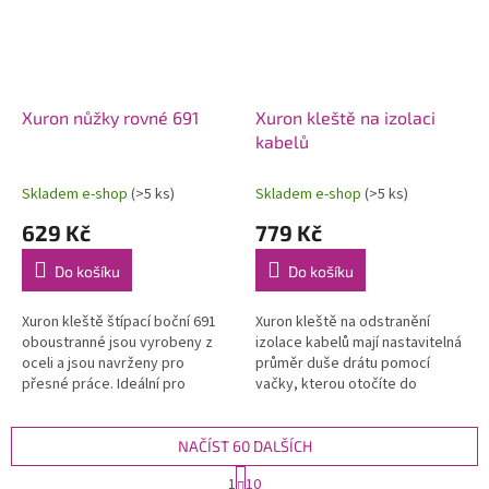
Xuron nůžky rovné 691
Xuron kleště na izolaci
kabelů
Skladem e-shop
(>5 ks)
Skladem e-shop
(>5 ks)
629 Kč
779 Kč
Do košíku
Do košíku
Xuron kleště štípací boční 691
Xuron kleště na odstranění
oboustranné jsou vyrobeny z
izolace kabelů mají nastavitelná
oceli a jsou navrženy pro
průměr duše drátu pomocí
přesné práce. Ideální pro
vačky, kterou otočíte do
seriózní modelování, profi
potřebné polohy. Vhodné pro
design šperků, hobby i kutily a
kabely o průřezu 10-26 AWG
mají...
(prům. 2,59...
NAČÍST 60 DALŠÍCH
S
1
10