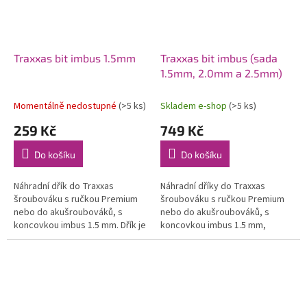
Traxxas bit imbus 1.5mm
Traxxas bit imbus (sada
1.5mm, 2.0mm a 2.5mm)
Momentálně nedostupné
(>5 ks)
Skladem e-shop
(>5 ks)
259 Kč
749 Kč
Do košíku
Do košíku
Náhradní dřík do Traxxas
Náhradní dříky do Traxxas
šroubováku s ručkou Premium
šroubováku s ručkou Premium
nebo do akušroubováků, s
nebo do akušroubováků, s
koncovkou imbus 1.5 mm. Dřík je
koncovkou imbus 1.5 mm,
vyroben z kvalitní HSS oceli.
2.0mm a 2.5mm. Dříky jsou
vyrobeny z kvalitní HSS oceli.