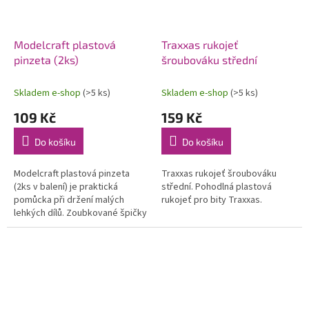
Modelcraft plastová
Traxxas rukojeť
pinzeta (2ks)
šroubováku střední
Skladem e-shop
(>5 ks)
Skladem e-shop
(>5 ks)
109 Kč
159 Kč
Do košíku
Do košíku
Modelcraft plastová pinzeta
Traxxas rukojeť šroubováku
(2ks v balení) je praktická
střední. Pohodlná plastová
pomůcka při držení malých
rukojeť pro bity Traxxas.
lehkých dílů. Zoubkované špičky
zajistí lepší uchopení. Délka
130mm, šířka čelistí 27mm,...