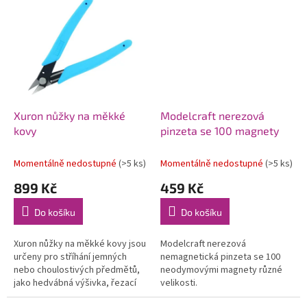
Xuron nůžky na měkké
Modelcraft nerezová
kovy
pinzeta se 100 magnety
Momentálně nedostupné
(>5 ks)
Momentálně nedostupné
(>5 ks)
899 Kč
459 Kč
Do košíku
Do košíku
Xuron nůžky na měkké kovy jsou
Modelcraft nerezová
určeny pro stříhání jemných
nemagnetická pinzeta se 100
nebo choulostivých předmětů,
neodymovými magnety různé
jako hedvábná výšivka, řezací
velikosti.
nit nebo tenké mylary a drobné