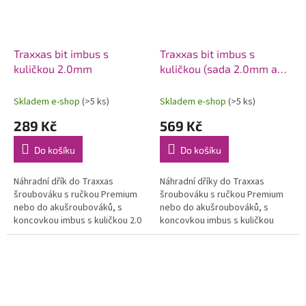
Traxxas bit imbus s
Traxxas bit imbus s
kuličkou 2.0mm
kuličkou (sada 2.0mm a
2.5mm)
Skladem e-shop
(>5 ks)
Skladem e-shop
(>5 ks)
289 Kč
569 Kč
Do košíku
Do košíku
Náhradní dřík do Traxxas
Náhradní dříky do Traxxas
šroubováku s ručkou Premium
šroubováku s ručkou Premium
nebo do akušroubováků, s
nebo do akušroubováků, s
koncovkou imbus s kuličkou 2.0
koncovkou imbus s kuličkou
mm. Dřík je vyroben z kvalitní
2.0mm a 2.5mm. Dříky jsou
HSS oceli.
vyrobeny z kvalitní HSS oceli.