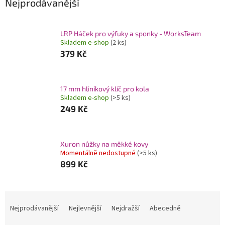
Nejprodávanější
LRP Háček pro výfuky a sponky - WorksTeam
Skladem e-shop
(2 ks)
379 Kč
17 mm hliníkový klíč pro kola
Skladem e-shop
(>5 ks)
249 Kč
Xuron nůžky na měkké kovy
Momentálně nedostupné
(>5 ks)
899 Kč
Ř
a
Nejprodávanější
Nejlevnější
Nejdražší
Abecedně
z