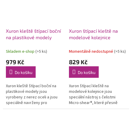
Xuron kleště štípací boční
Xuron štípací kleště na
na plastikové modely
modelové kolejnice
Skladem e-shop
(>5 ks)
Momentálně nedostupné
(>5 ks)
979 Kč
829 Kč
Do košíku
Do košíku
Xuron kleště štípací boční na
Xuron štípací kleště na
plastikové modely jsou
modelové kolejnice jsou
vyrobeny z nerez oceli a jsou
speciální nástroj s čelistmi
speciálně navrženy pro
Micro-shear®, které přesně
plastikové modely, profi design
ustřihnou kolejnice velikostí Z,
šperků, hobby i kutily. Snášejí
N, HO a S. Zanechávají čistý řez
značné...
na...