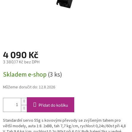
4 090 Kč
3 380,17 Kč bez DPH
Měrná
Skladem e-shop
(3 ks)
cena:
Můžeme doručit do:
12.8.2026
Přidat do košíku
Standardní servo 55g s kovovými převody se zvýšeným tahem pro
větší modely, auta 1:8. 2xBB, tah 7,7 kg/cm, rychlost 0,24s/60st při 4,8
V. Tah 9,6 kg/cm, rychlost 0,2s/60st při 6,0 V. Bulk balení 5ks v jedné