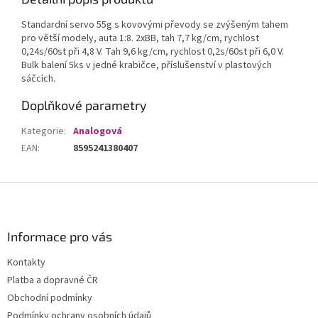
Standardní servo 55g s kovovými převody se zvýšeným tahem
pro větší modely, auta 1:8. 2xBB, tah 7,7 kg/cm, rychlost
0,24s/60st při 4,8 V. Tah 9,6 kg/cm, rychlost 0,2s/60st při 6,0 V.
Bulk balení 5ks v jedné krabičce, příslušenství v plastových
sáčcích.
Doplňkové parametry
Kategorie
:
Analogová
EAN
:
8595241380407
Z
á
p
a
Informace pro vás
t
Kontakty
í
Platba a dopravné ČR
Obchodní podmínky
Podmínky ochrany osobních údajů