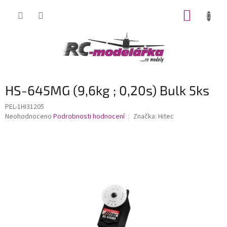
Přejít
NÁKUP
na
obsah
KOŠÍK
HS-645MG (9,6kg ; 0,20s) Bulk 5ks
PEL-1HI31205
Průměrné
Neohodnoceno
Podrobnosti hodnocení
Značka:
Hitec
hodnocení
produktu
je
0,0
z
5
hvězdiček.