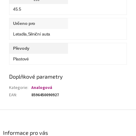
45.5
Určeno pro
Letadla,Silniční auta
Převody
Plastové
Doplňkové parametry
Kategorie
:
Analogová
EAN
:
8596450090927
Z
á
p
a
Informace pro vás