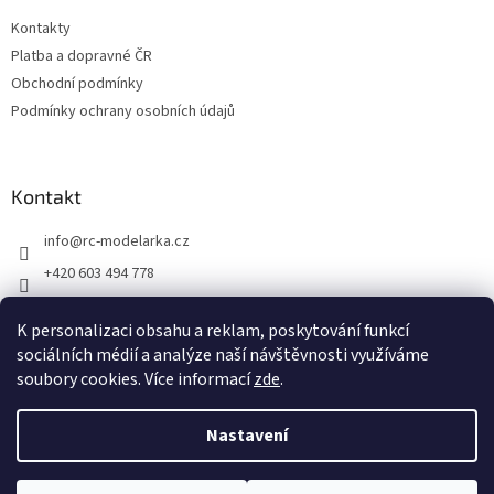
t
Kontakty
í
Platba a dopravné ČR
Obchodní podmínky
Podmínky ochrany osobních údajů
Kontakt
info
@
rc-modelarka.cz
+420 603 494 778
Modelářské potřeby
K personalizaci obsahu a reklam, poskytování funkcí
jino_hk
sociálních médií a analýze naší návštěvnosti využíváme
soubory cookies. Více informací
zde
.
Vytvořil Shoptet
Nastavení
Copyright 2026
RC modelářka
. Všechna práva vyhrazena.
Upravit