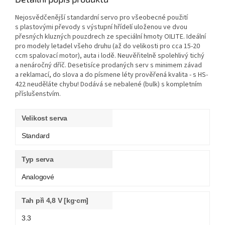
Nejosvědčenější standardní servo pro všeobecné použití
s plastovými převody s výstupní hřídelí uloženou ve dvou
přesných kluzných pouzdrech ze speciální hmoty OILITE. Ideální
pro modely letadel všeho druhu (až do velikosti pro cca 15-20
ccm spalovací motor), auta i lodě. Neuvěřitelně spolehlivý tichý
a nenáročný dříč. Desetisíce prodaných serv s minimem závad
a reklamací, do slova a do písmene léty prověřená kvalita - s HS-
422 neuděláte chybu! Dodává se nebalené (bulk) s kompletním
příslušenstvím.
Velikost serva
Standard
Typ serva
Analogové
Tah při 4,8 V [kg∙cm]
3.3