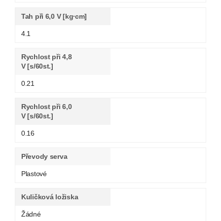
Tah při 6,0 V [kg∙cm]
4.1
Rychlost při 4,8
V [s/60st.]
0.21
Rychlost při 6,0
V [s/60st.]
0.16
Převody serva
Plastové
Kuličková ložiska
Žádné