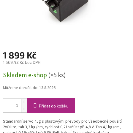
1 899 Kč
1 569,42 Kč bez DPH
Měrná
Skladem e-shop
(>5 ks)
cena:
Můžeme doručit do:
13.8.2026
Přidat do košíku
Standardní servo 45g s plastovými převody pro všeobecné použití.
2xOilite, tah 3,3 kg/cm, rychlost 0,21s/60st při 4,8 V. Tah 4,1kg/cm,
rychlost 0,16s/60st při 6,0V. Bulk balení 5ks v jedné krabičce,