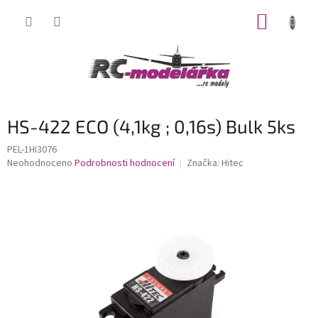
Přejít
NÁKUP
na
obsah
KOŠÍK
HS-422 ECO (4,1kg ; 0,16s) Bulk 5ks
PEL-1HI3076
Průměrné
Neohodnoceno
Podrobnosti hodnocení
Značka:
Hitec
hodnocení
produktu
je
0,0
z
5
hvězdiček.