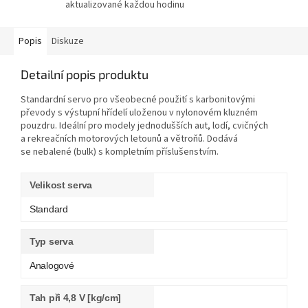
aktualizované každou hodinu
Popis
Diskuze
Detailní popis produktu
Standardní servo pro všeobecné použití s karbonitovými
převody s výstupní hřídelí uloženou v nylonovém kluzném
pouzdru. Ideální pro modely jednodušších aut, lodí, cvičných
a rekreačních motorových letounů a větroňů. Dodává
se nebalené (bulk) s kompletním příslušenstvím.
Velikost serva
Standard
Typ serva
Analogové
Tah při 4,8 V [kg/cm]