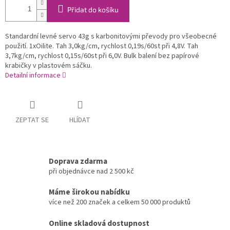
Přidat do košíku
Standardní levné servo 43g s karbonitovými převody pro všeobecné
použití. 1xOilite. Tah 3,0kg/cm, rychlost 0,19s/60st při 4,8V. Tah
3,7kg/cm, rychlost 0,15s/60st při 6,0V. Bulk balení bez papírové
krabičky v plastovém sáčku.
Detailní informace
ZEPTAT SE
HLÍDAT
Doprava zdarma
při objednávce nad 2 500 kč
Máme širokou nabídku
více než 200 značek a celkem 50 000 produktů
Online skladová dostupnost