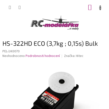
Přejít
NÁKUP
na
obsah
KOŠÍK
HS-322HD ECO (3,7kg ; 0,15s) Bulk
PEL-1HI3070
Průměrné
Neohodnoceno
Podrobnosti hodnocení
Značka:
Hitec
hodnocení
produktu
je
0,0
z
5
hvězdiček.