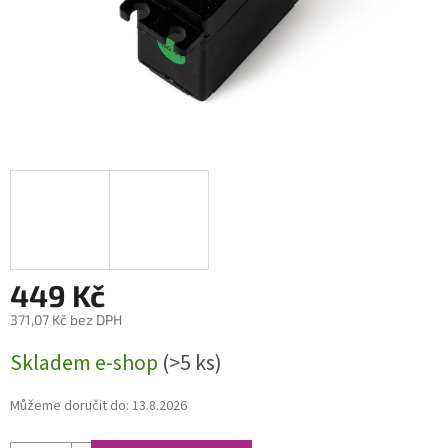
449 Kč
371,07 Kč bez DPH
Měrná
Skladem e-shop
(>5 ks)
cena:
Můžeme doručit do:
13.8.2026