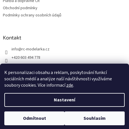
Platba a dopravné ČR
Obchodní podmínky
Podmínky ochrany osobních údajů
Kontakt
info
@
rc-modelarka.cz
+420 603 494 778
Modelářské potřeby
K personalizaci obsahu a reklam, poskytování funkcí
jino_hk
sociálních médií a analýze naší návštěvnosti využíváme
soubory cookies. Více informací
zde
.
Vytvořil Shoptet
Nastavení
Copyright 2026
RC modelářka
. Všechna práva vyhrazena.
Upravit
Odmítnout
Souhlasím
nastavení cookies