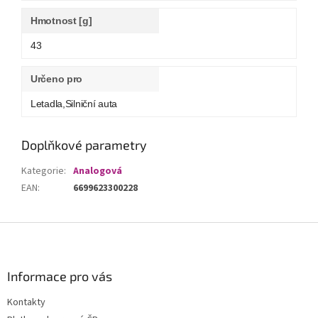
Hmotnost [g]
43
Určeno pro
Letadla,Silniční auta
Doplňkové parametry
Kategorie
:
Analogová
EAN
:
6699623300228
Z
á
p
a
Informace pro vás
t
Kontakty
í