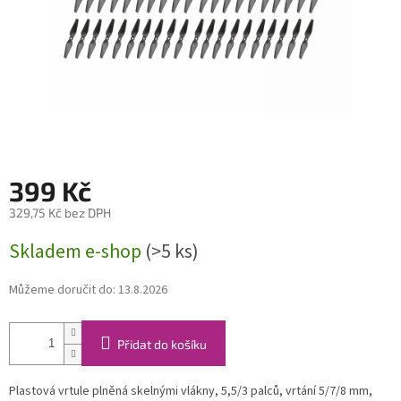
399 Kč
329,75 Kč bez DPH
Měrná
Skladem e-shop
(>5 ks)
cena:
Můžeme doručit do:
13.8.2026
Přidat do košíku
Plastová vrtule plněná skelnými vlákny, 5,5/3 palců, vrtání 5/7/8 mm,