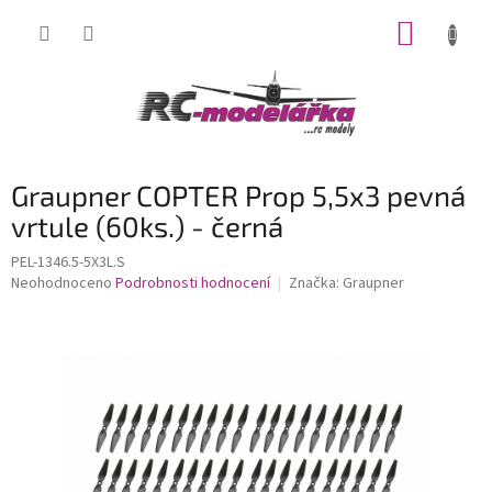
Přejít
NÁKUP
na
obsah
KOŠÍK
Graupner COPTER Prop 5,5x3 pevná
vrtule (60ks.) - černá
PEL-1346.5-5X3L.S
Průměrné
Neohodnoceno
Podrobnosti hodnocení
Značka:
Graupner
hodnocení
produktu
je
0,0
z
5
hvězdiček.