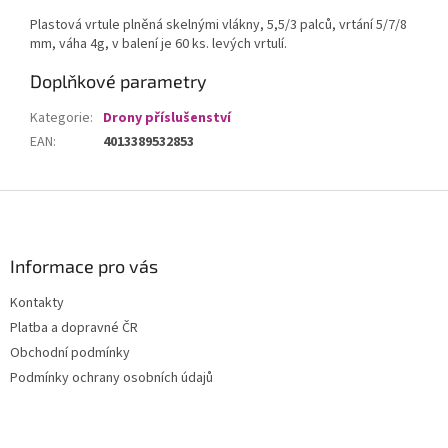
Plastová vrtule plněná skelnými vlákny, 5,5/3 palců, vrtání 5/7/8
mm, váha 4g, v balení je 60 ks. levých vrtulí.
Doplňkové parametry
Kategorie
:
Drony příslušenství
EAN
:
4013389532853
Z
á
p
a
Informace pro vás
t
Kontakty
í
Platba a dopravné ČR
Obchodní podmínky
Podmínky ochrany osobních údajů