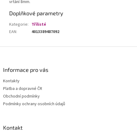
vrtání 8mm.
Doplňkové parametry
Kategorie
:
Třílisté
EAN
:
4013389487092
Z
á
p
a
Informace pro vás
t
Kontakty
í
Platba a dopravné ČR
Obchodní podmínky
Podmínky ochrany osobních údajů
Kontakt