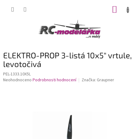
Přejít
NÁKUP
na
obsah
KOŠÍK
ELEKTRO-PROP 3-listá 10x5" vrtule,
levotočivá
PEL-1333.10X5L
Průměrné
Neohodnoceno
Podrobnosti hodnocení
Značka:
Graupner
hodnocení
produktu
je
0,0
z
5
hvězdiček.