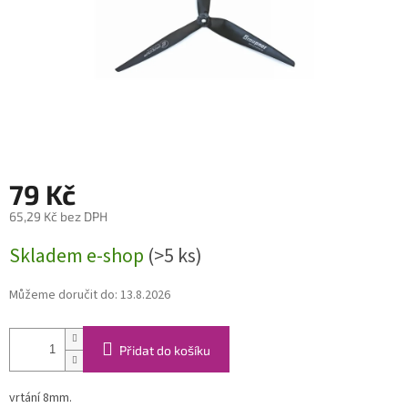
79 Kč
65,29 Kč bez DPH
Měrná
Skladem e-shop
(>5 ks)
cena:
Můžeme doručit do:
13.8.2026
Přidat do košíku
vrtání 8mm.