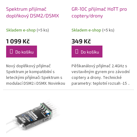
o
d
Spektrum přijímač
GR-10C přijímač HoTT pro
u
doplňkový DSM2/DSMX
coptery/drony
k
t
Skladem e-shop
(>5 ks)
Skladem e-shop
(>5 ks)
ů
1 099 Kč
349 Kč
Do košíku
Do košíku
Nový doplňkový přijímač
Pěťikanálový přijímač 2.4GHz s
Spektrum je kompatibilní s
vestavěným gyrem pro závodní
leteckými přijímači Spektrum s
coptery a drony. Technické
modulací DSM2 i DSMX. Novinkou
parametry: teplotní rozsah -15 ..
je otočné provedení antény pro
70°C, 1x anténa 30mm,
jednoduchou instalaci do
hmotnost 7g, dosah ca.300m,...
modelu....