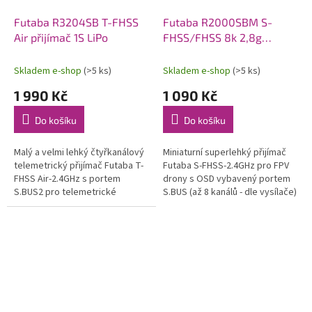
Futaba R3204SB T-FHSS
Futaba R2000SBM S-
Air přijímač 1S LiPo
FHSS/FHSS 8k 2,8g
přijímač
Skladem e-shop
(>5 ks)
Skladem e-shop
(>5 ks)
1 990 Kč
1 090 Kč
Do košíku
Do košíku
Malý a velmi lehký čtyřkanálový
Miniaturní superlehký přijímač
telemetrický přijímač Futaba T-
Futaba S-FHSS-2.4GHz pro FPV
FHSS Air-2.4GHz s portem
drony s OSD vybavený portem
S.BUS2 pro telemetrické
S.BUS (až 8 kanálů - dle vysílače)
senzory, S.BUS2 serva a další
s RSSI. Napájení 4,8-7,4 V,
zařízení. Podporuje funkci
rozměry 20x10x3 mm,...
Model...