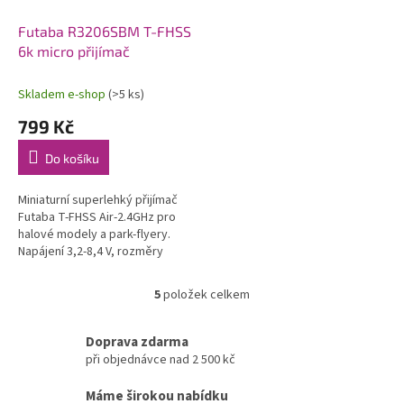
Futaba R3206SBM T-FHSS
6k micro přijímač
Skladem e-shop
(>5 ks)
799 Kč
Do košíku
Miniaturní superlehký přijímač
Futaba T-FHSS Air-2.4GHz pro
halové modely a park-flyery.
Napájení 3,2-8,4 V, rozměry
20,0x10,0x3,0 mm, hmotnost 1,0
g. Pájecí vývody pro serva,...
5
položek celkem
O
v
l
Doprava zdarma
á
při objednávce nad 2 500 kč
d
a
Máme širokou nabídku