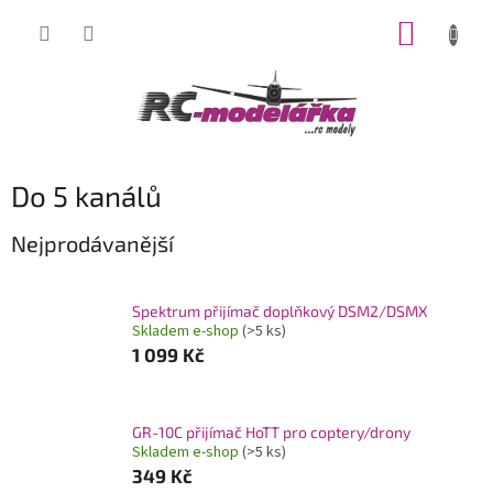
Přejít
NÁKUP
na
obsah
KOŠÍK
Do 5 kanálů
Nejprodávanější
Spektrum přijímač doplňkový DSM2/DSMX
Skladem e-shop
(>5 ks)
1 099 Kč
GR-10C přijímač HoTT pro coptery/drony
Skladem e-shop
(>5 ks)
349 Kč