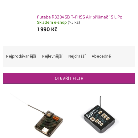
Futaba R3204SB T-FHSS Air přijímač 1S LiPo
Skladem e-shop
(>5 ks)
1 990 Kč
Ř
a
Nejprodávanější
Nejlevnější
Nejdražší
Abecedně
z
e
n
OTEVŘÍT FILTR
í
p
V
r
ý
o
p
d
i
u
s
k
p
t
r
ů