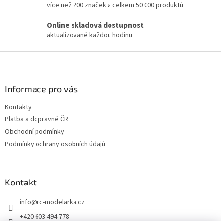
c
více než 200 značek a celkem 50 000 produktů
í
p
Online skladová dostupnost
r
aktualizované každou hodinu
v
k
Z
y
v
á
ý
p
p
a
Informace pro vás
i
t
s
Kontakty
í
u
Platba a dopravné ČR
Obchodní podmínky
Podmínky ochrany osobních údajů
Kontakt
info
@
rc-modelarka.cz
+420 603 494 778