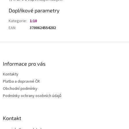
Doplňkové parametry
Kategorie
:
1:10
EAN
:
3700624554282
Z
á
p
a
Informace pro vás
t
Kontakty
í
Platba a dopravné ČR
Obchodní podmínky
Podmínky ochrany osobních údajů
Kontakt