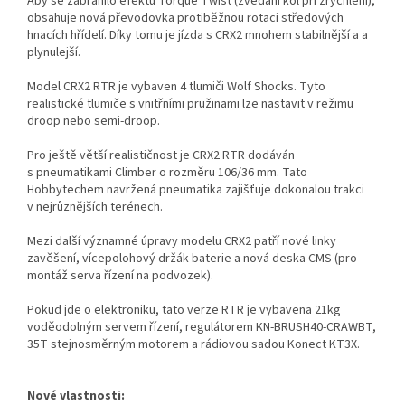
Aby se zabránilo efektu Torque Twist (zvedání kol při zrychlení),
obsahuje nová převodovka protiběžnou rotaci středových
hnacích hřídelí. Díky tomu je jízda s CRX2 mnohem stabilnější a a
plynulejší.
Model CRX2 RTR je vybaven 4 tlumiči Wolf Shocks. Tyto
realistické tlumiče s vnitřními pružinami lze nastavit v režimu
droop nebo semi-droop.
Pro ještě větší realističnost je CRX2 RTR dodáván
s pneumatikami Climber o rozměru 106/36 mm. Tato
Hobbytechem navržená pneumatika zajišťuje dokonalou trakci
v nejrůznějších terénech.
Mezi další významné úpravy modelu CRX2 patří nové linky
zavěšení, vícepolohový držák baterie a nová deska CMS (pro
montáž serva řízení na podvozek).
Pokud jde o elektroniku, tato verze RTR je vybavena 21kg
voděodolným servem řízení, regulátorem KN-BRUSH40-CRAWBT,
35T stejnosměrným motorem a rádiovou sadou Konect KT3X.
Nové vlastnosti: