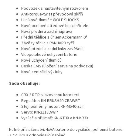
Podvozek s nastavitelným rozvorem
Anti-torque-twist převodová skříň
Hliníkové tlumiče WOLF SHOCKS
Nové ocelové středové hnací hřídele
Nová přední a zadní náprava
Přední těhlice s úhlem Ackermann 0°
Závěsy těhlic s PANHARD tyčí
Nové přední a zadní linky zavěšení
Vícepolohové uchycení baterie
Nové uchycení tlumičů
Deska CMS (uložení serva na podvozku)
Nové centrální výztuhy
Sada obsahuje:
CRX 2 RTR s lakovanou karoserií
Regulátor: KN-BRUSH40-CRAWBT
Stejnosměrný motor: KN-M540-35T
Servo: KN-2113LVWP
Vysílač a přijímač: KN-KT3X a KN-KR3X
Nutné příslušenství: 4xAA baterie do vysílače, pohonná baterie
7,4V LiPo a odpovídající nabíječ.