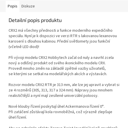
Popis
Diskuze
Detailní popis produktu
CRX2 má všechny přednosti a funkce moderního expedičního
speciálu. Nyní je k dispozici ve verzi RTR s lakovanou lexanovou
karoserií s dlouhou kabinou. Přední světlomety jsou funkční
(včetně LED diod)!
Při vývoji modelu CRX2 Hobbytech začal od nuly a navrhl zcela
nový a odlišný produkt od svého ikonického modelu CRX.
Provedl mnoho změn na základě zpětné vazby uživatelů,
se kterými se setkal na modelářských akcích a výstavách.
Rozvor modelu CRX2 RTR je 313 mm, ale lze jej upravit a vybrat si
ze 4 rozměrů (305, 313, 317 a 324 mm). Nápravy jsou mnohem
realističtější a nyní mají zesílené univerzální poloosy.
Nové klouby řízení poskytují úhel Ackermanova řízení 0°.
Při zatáčení zůstávají kola rovnoběžná, což výrazně zlepšuje
úhel řízení.