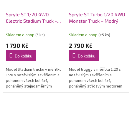
Spryte ST 1/20 4WD
Spryte ST Turbo 1/20 4WD
Electric Stadium Truck -
Monster Truck – Modrý
Zelený
Skladem e-shop
(5 ks)
Skladem e-shop
(>5 ks)
1 790 Kč
2 790 Kč
Do košíku
Do košíku
Model Stadium trucku v měřítku
Model truggy v měřítku 1:20 s
1:20 s nezávislým zavěšením a
nezávislým zavěšením a
pohonem všech kol 4x4,
pohonem všech kol 4x4,
poháněný stejnosměrným
poháněný střídavým motorem
motorem vč. RC 2,4GHz
vč. RC 2,4GHz volantové
volantové soupravy s
soupravy s omezovačem
omezovačem rychlosti a...
rychlosti a pohonného...