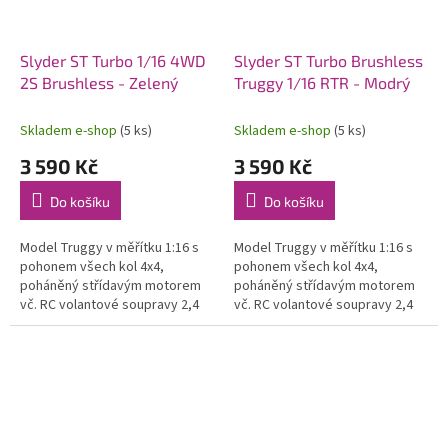
Slyder ST Turbo 1/16 4WD
Slyder ST Turbo Brushless
2S Brushless - Zelený
Truggy 1/16 RTR - Modrý
Skladem e-shop
(5 ks)
Skladem e-shop
(5 ks)
3 590 Kč
3 590 Kč
Do košíku
Do košíku
Model Truggy v měřítku 1:16 s
Model Truggy v měřítku 1:16 s
pohonem všech kol 4x4,
pohonem všech kol 4x4,
poháněný střídavým motorem
poháněný střídavým motorem
vč. RC volantové soupravy 2,4
vč. RC volantové soupravy 2,4
GHz a pohonného akumulátoru.
GHz a pohonného akumulátoru.
Voděodolný regulátor a přijímač.
Voděodolný regulátor a přijímač.