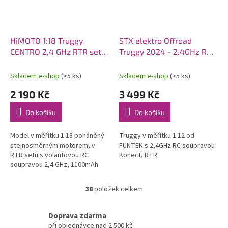
HiMOTO 1:18 Truggy
STX elektro Offroad
CENTRO 2,4 GHz RTR set,
Truggy 2024 - 2.4GHz RTR
modrá
(4wd), fialová
Skladem e-shop
(>5 ks)
Skladem e-shop
(>5 ks)
2 190 Kč
3 499 Kč
Do košíku
Do košíku
Model v měřítku 1:18 poháněný
Truggy v měřítku 1:12 od
stejnosměrným motorem, v
FUNTEK s 2,4GHz RC soupravou
RTR setu s volantovou RC
Konect, RTR
soupravou 2,4 GHz, 1100mAh
7,2V NiMH pohonným
akumulátorem a USB nabíječem.
38
položek celkem
O
v
l
Doprava zdarma
á
při objednávce nad 2 500 kč