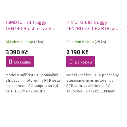
HiMOTO 1:18 Truggy
HiMOTO 1:18 Truggy
CENTRO Brushless 2,4
CENTRO 2,4 GHz RTR set,
GHz RTR set, modrá
červená
Skladem e-shop
(2 ks)
Skladem e-shop
(>5 ks)
3 390 Kč
2 190 Kč
Do košíku
Do košíku
Model v měřítku 1:18 poháněný
Model v měřítku 1:18 poháněný
střídavým motorem, v RTR setu
stejnosměrným motorem, v
s volantovou RC soupravou 2,4
RTR setu s volantovou RC
GHz, 1500mAh 7,4V LiPo
soupravou 2,4 GHz, 1100mAh
pohonným akumulátorem a
7,2V NiMH pohonným
síťovým nabíječem.
akumulátorem a USB nabíječem.