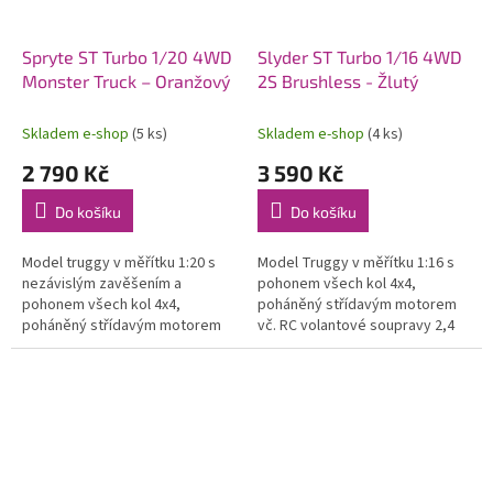
Spryte ST Turbo 1/20 4WD
Slyder ST Turbo 1/16 4WD
Monster Truck – Oranžový
2S Brushless - Žlutý
Skladem e-shop
(5 ks)
Skladem e-shop
(4 ks)
2 790 Kč
3 590 Kč
Do košíku
Do košíku
Model truggy v měřítku 1:20 s
Model Truggy v měřítku 1:16 s
nezávislým zavěšením a
pohonem všech kol 4x4,
pohonem všech kol 4x4,
poháněný střídavým motorem
poháněný střídavým motorem
vč. RC volantové soupravy 2,4
vč. RC 2,4GHz volantové
GHz a pohonného akumulátoru.
soupravy s omezovačem
Voděodolný regulátor a přijímač.
rychlosti a pohonného...