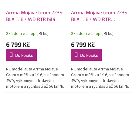
Arrma Mojave Grom 223S
Arrma Mojave Grom 223S
BLX 1:18 4WD RTR bílá
BLX 1:18 4WD RTR
tyrkysová
Skladem e-shop
(>5 ks)
Skladem e-shop
(>5 ks)
6 799 Kč
6 799 Kč
Do košíku
Do košíku
RC model auta Arrma Mojave
RC model auta Arrma Mojave
Grom v měřítku 1:16, s náhonem
Grom v měřítku 1:16, s náhonem
4WD, výkonným střídavým
4WD, výkonným střídavým
motorem a rychlostí až 56 km/h.
motorem a rychlostí až 56 km/h.
Precizně zkonstruovaný malý
Precizně zkonstruovaný malý
zábavný model pouštního Off-
zábavný model pouštního Off-
roadu....
roadu....