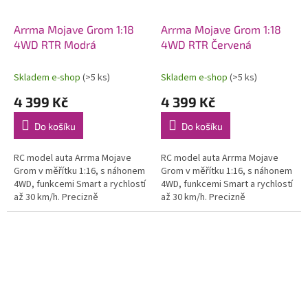
Arrma Mojave Grom 1:18
Arrma Mojave Grom 1:18
4WD RTR Modrá
4WD RTR Červená
Skladem e-shop
(>5 ks)
Skladem e-shop
(>5 ks)
4 399 Kč
4 399 Kč
Do košíku
Do košíku
RC model auta Arrma Mojave
RC model auta Arrma Mojave
Grom v měřítku 1:16, s náhonem
Grom v měřítku 1:16, s náhonem
4WD, funkcemi Smart a rychlostí
4WD, funkcemi Smart a rychlostí
až 30 km/h. Precizně
až 30 km/h. Precizně
zkonstruovaný malý zábavný
zkonstruovaný malý zábavný
model pouštního Offroadu.
model pouštního Offroadu.
Detailní...
Detailní...