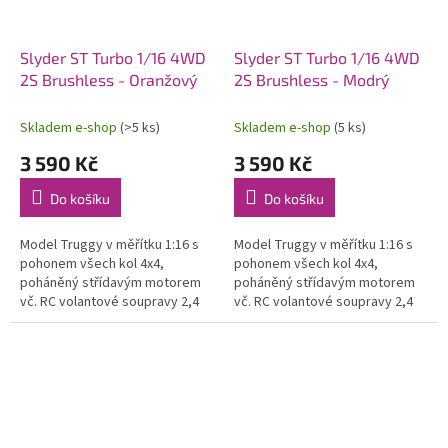
Slyder ST Turbo 1/16 4WD
Slyder ST Turbo 1/16 4WD
2S Brushless - Oranžový
2S Brushless - Modrý
Skladem e-shop
(>5 ks)
Skladem e-shop
(5 ks)
3 590 Kč
3 590 Kč
Do košíku
Do košíku
Model Truggy v měřítku 1:16 s
Model Truggy v měřítku 1:16 s
pohonem všech kol 4x4,
pohonem všech kol 4x4,
poháněný střídavým motorem
poháněný střídavým motorem
vč. RC volantové soupravy 2,4
vč. RC volantové soupravy 2,4
GHz a pohonného akumulátoru.
GHz a pohonného akumulátoru.
Voděodolný regulátor a přijímač.
Voděodolný regulátor a přijímač.