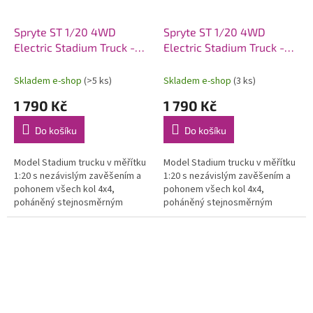
Spryte ST 1/20 4WD
Spryte ST 1/20 4WD
Electric Stadium Truck -
Electric Stadium Truck -
Oranžový
Červený
Skladem e-shop
(>5 ks)
Skladem e-shop
(3 ks)
1 790 Kč
1 790 Kč
Do košíku
Do košíku
Model Stadium trucku v měřítku
Model Stadium trucku v měřítku
1:20 s nezávislým zavěšením a
1:20 s nezávislým zavěšením a
pohonem všech kol 4x4,
pohonem všech kol 4x4,
poháněný stejnosměrným
poháněný stejnosměrným
motorem vč. RC 2,4GHz
motorem vč. RC 2,4GHz
volantové soupravy s
volantové soupravy s
omezovačem rychlosti a...
omezovačem rychlosti a...