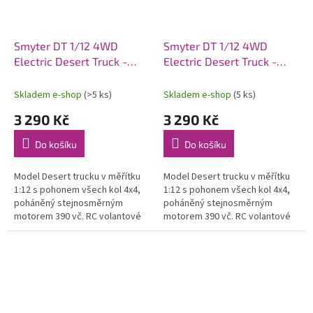
Smyter DT 1/12 4WD
Smyter DT 1/12 4WD
Electric Desert Truck -
Electric Desert Truck -
Modrý
Zelený
Skladem e-shop
(>5 ks)
Skladem e-shop
(5 ks)
3 290 Kč
3 290 Kč
Do košíku
Do košíku
Model Desert trucku v měřítku
Model Desert trucku v měřítku
1:12 s pohonem všech kol 4x4,
1:12 s pohonem všech kol 4x4,
poháněný stejnosměrným
poháněný stejnosměrným
motorem 390 vč. RC volantové
motorem 390 vč. RC volantové
soupravy 2,4 GHz a pohonného
soupravy 2,4 GHz a pohonného
akumulátoru. Voděodolný
akumulátoru. Voděodolný
regulátor a...
regulátor a...