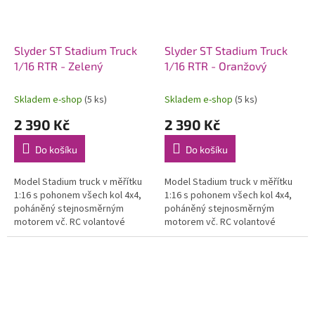
Slyder ST Stadium Truck
Slyder ST Stadium Truck
1/16 RTR - Zelený
1/16 RTR - Oranžový
Skladem e-shop
(5 ks)
Skladem e-shop
(5 ks)
2 390 Kč
2 390 Kč
Do košíku
Do košíku
Model Stadium truck v měřítku
Model Stadium truck v měřítku
1:16 s pohonem všech kol 4x4,
1:16 s pohonem všech kol 4x4,
poháněný stejnosměrným
poháněný stejnosměrným
motorem vč. RC volantové
motorem vč. RC volantové
soupravy 2,4 GHz a pohonného
soupravy 2,4 GHz a pohonného
akumulátoru. Voděodolný
akumulátoru. Voděodolný
regulátor a...
regulátor a...