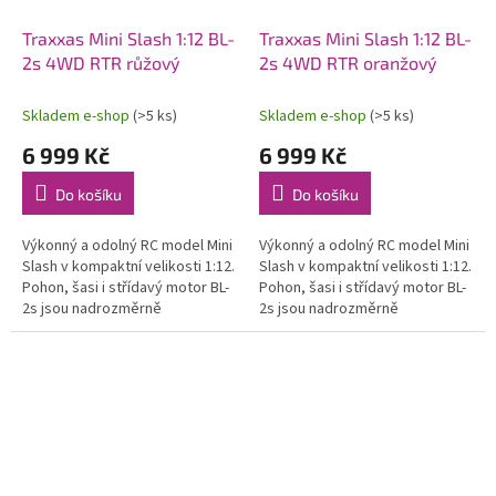
Traxxas Mini Slash 1:12 BL-
Traxxas Mini Slash 1:12 BL-
2s 4WD RTR růžový
2s 4WD RTR oranžový
Skladem e-shop
(>5 ks)
Skladem e-shop
(>5 ks)
6 999 Kč
6 999 Kč
Do košíku
Do košíku
Výkonný a odolný RC model Mini
Výkonný a odolný RC model Mini
Slash v kompaktní velikosti 1:12.
Slash v kompaktní velikosti 1:12.
Pohon, šasi i střídavý motor BL-
Pohon, šasi i střídavý motor BL-
2s jsou nadrozměrně
2s jsou nadrozměrně
dimenzovány jako u větších
dimenzovány jako u větších
modelů. Rychlost až 48 km/h....
modelů. Rychlost až 48 km/h....