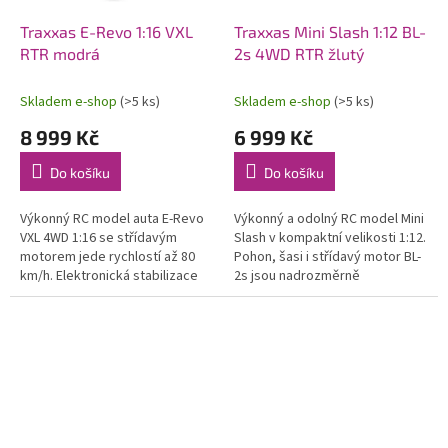
Traxxas E-Revo 1:16 VXL
Traxxas Mini Slash 1:12 BL-
RTR modrá
2s 4WD RTR žlutý
Skladem e-shop
(>5 ks)
Skladem e-shop
(>5 ks)
8 999 Kč
6 999 Kč
Do košíku
Do košíku
Výkonný RC model auta E-Revo
Výkonný a odolný RC model Mini
VXL 4WD 1:16 se střídavým
Slash v kompaktní velikosti 1:12.
motorem jede rychlostí až 80
Pohon, šasi i střídavý motor BL-
km/h. Elektronická stabilizace
2s jsou nadrozměrně
jízdy TSM. RC soupravou
dimenzovány jako u větších
Traxxas TQi 2.4 GHz. Odolné
modelů. Rychlost až 48 km/h....
šasi,...