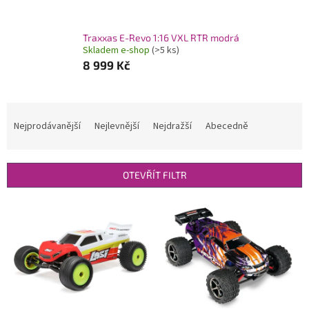
Traxxas E-Revo 1:16 VXL RTR modrá
Skladem e-shop
(>5 ks)
8 999 Kč
Ř
a
Nejprodávanější
Nejlevnější
Nejdražší
Abecedně
z
e
n
OTEVŘÍT FILTR
í
p
V
r
ý
o
p
d
i
u
s
k
p
t
r
ů