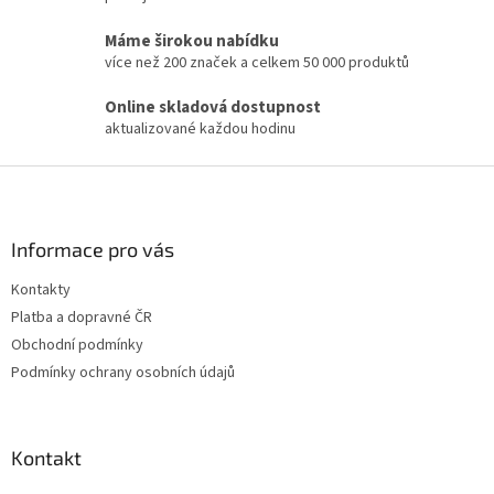
d
a
Máme širokou nabídku
c
více než 200 značek a celkem 50 000 produktů
í
p
Online skladová dostupnost
r
aktualizované každou hodinu
v
k
Z
y
v
á
ý
p
p
a
Informace pro vás
i
t
s
Kontakty
í
u
Platba a dopravné ČR
Obchodní podmínky
Podmínky ochrany osobních údajů
Kontakt