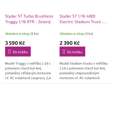
Slyder ST Turbo Brushless
Slyder ST 1/16 4WD
Truggy 1/16 RTR - Zelený
Electric Stadium Truck -
Žlutý
Skladem e-shop
(5 ks)
Skladem e-shop
(3 ks)
3 590 Kč
2 390 Kč
Do košíku
Do košíku
Model Truggy v měřítku 1:16 s
Model Stadium trucku v měřítku
pohonem všech kol 4x4,
1:16 s pohonem všech kol 4x4,
poháněný střídavým motorem
poháněný stejnosměrným
vč. RC volantové soupravy 2,4
motorem vč. RC volantové
GHz a pohonného akumulátoru.
soupravy 2,4 GHz a pohonného
Voděodolný regulátor a přijímač.
akumulátoru. Voděodolný
regulátor a...