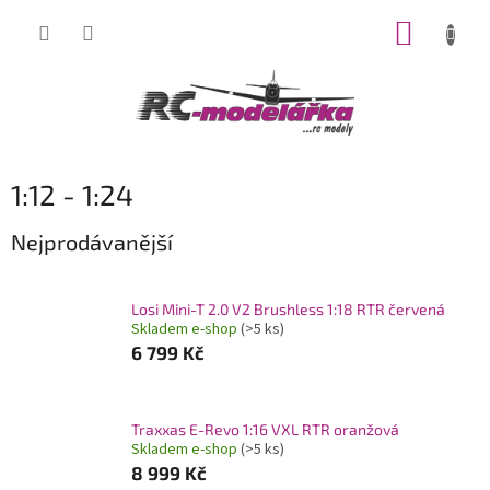
Přejít
NÁKUP
na
obsah
KOŠÍK
1:12 - 1:24
Nejprodávanější
Losi Mini-T 2.0 V2 Brushless 1:18 RTR červená
Skladem e-shop
(>5 ks)
6 799 Kč
Traxxas E-Revo 1:16 VXL RTR oranžová
Skladem e-shop
(>5 ks)
8 999 Kč