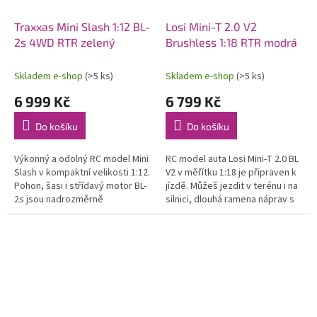
Traxxas Mini Slash 1:12 BL-
Losi Mini-T 2.0 V2
2s 4WD RTR zelený
Brushless 1:18 RTR modrá
Skladem e-shop
(>5 ks)
Skladem e-shop
(>5 ks)
6 999 Kč
6 799 Kč
Do košíku
Do košíku
Výkonný a odolný RC model Mini
RC model auta Losi Mini-T 2.0 BL
Slash v kompaktní velikosti 1:12.
V2 v měřítku 1:18 je připraven k
Pohon, šasi i střídavý motor BL-
jízdě. Můžeš jezdit v terénu i na
2s jsou nadrozměrně
silnici, dlouhá ramena náprav s
dimenzovány jako u větších
vysokým zdvihem si snadno
modelů. Rychlost až 48 km/h....
poradí s každým...