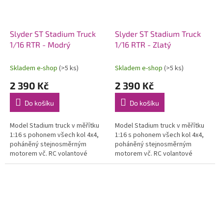
Slyder ST Stadium Truck
Slyder ST Stadium Truck
1/16 RTR - Modrý
1/16 RTR - Zlatý
Skladem e-shop
(>5 ks)
Skladem e-shop
(>5 ks)
2 390 Kč
2 390 Kč
Do košíku
Do košíku
Model Stadium truck v měřítku
Model Stadium truck v měřítku
1:16 s pohonem všech kol 4x4,
1:16 s pohonem všech kol 4x4,
poháněný stejnosměrným
poháněný stejnosměrným
motorem vč. RC volantové
motorem vč. RC volantové
soupravy 2,4 GHz a pohonného
soupravy 2,4 GHz a pohonného
akumulátoru. Voděodolný
akumulátoru. Voděodolný
regulátor a...
regulátor a...