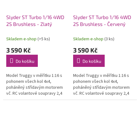
Slyder ST Turbo 1/16 4WD
Slyder ST Turbo 1/16 4WD
2S Brushless - Zlatý
2S Brushless - Červený
Skladem e-shop
(>5 ks)
Skladem e-shop
(3 ks)
3 590 Kč
3 590 Kč
Do košíku
Do košíku
Model Truggy v měřítku 1:16 s
Model Truggy v měřítku 1:16 s
pohonem všech kol 4x4,
pohonem všech kol 4x4,
poháněný střídavým motorem
poháněný střídavým motorem
vč. RC volantové soupravy 2,4
vč. RC volantové soupravy 2,4
GHz a pohonného akumulátoru.
GHz a pohonného akumulátoru.
Voděodolný regulátor a přijímač.
Voděodolný regulátor a přijímač.