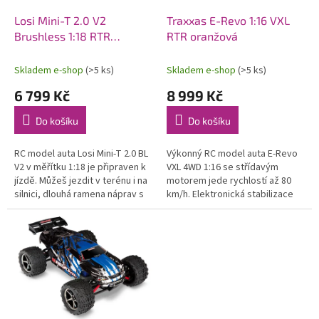
o
d
Losi Mini-T 2.0 V2
Traxxas E-Revo 1:16 VXL
u
Brushless 1:18 RTR
RTR oranžová
k
červená
t
Skladem e-shop
(>5 ks)
Skladem e-shop
(>5 ks)
ů
6 799 Kč
8 999 Kč
Do košíku
Do košíku
RC model auta Losi Mini-T 2.0 BL
Výkonný RC model auta E-Revo
V2 v měřítku 1:18 je připraven k
VXL 4WD 1:16 se střídavým
jízdě. Můžeš jezdit v terénu i na
motorem jede rychlostí až 80
silnici, dlouhá ramena náprav s
km/h. Elektronická stabilizace
vysokým zdvihem si snadno
jízdy TSM. RC soupravou
poradí s každým...
Traxxas TQi 2.4 GHz. Odolné
šasi,...