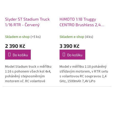
Slyder ST Stadium Truck
HiMOTO 1:18 Truggy
1/16 RTR - Červený
CENTRO Brushless 2,4
GHz RTR set, červená
Skladem e-shop
(>5 ks)
Skladem e-shop
(4 ks)
2 390 Kč
3 390 Kč
Do košíku
Do košíku
Model Stadium truck v měřítku
Model v měřítku 1:18 poháněný
1:16 s pohonem všech kol 4x4,
střídavým motorem, v RTR setu
poháněný stejnosměrným
s volantovou RC soupravou 2,4
motorem vč. RC volantové
GHz, 1500mAh 7,4V LiPo
soupravy 2,4 GHz a pohonného
pohonným akumulátorem a
akumulátoru. Voděodolný
síťovým nabíječem.
regulátor a...